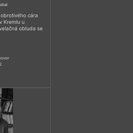
abal
dobrotivého cára
 v Kremlu u
rvelačná obluda se
hovor
2