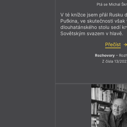
Ptá se Michal Škr
V té knížce jsem přál Rusku 
Puťkina, ve skutečnosti však
dlouhatánského stolu sedí k
Sovětským svazem v hlavě.
Přečíst
Rozhovory
– Roz
Z čísla 13/202