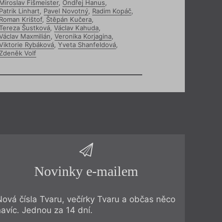
Miroslav Fišmeister
,
Ondřej Hanus
,
Patrik Linhart
,
Pavel Novotný
,
Radim Kopáč
,
Roman Krištof
,
Štěpán Kučera
,
Tereza Šustková
,
Václav Kahuda
,
Václav Maxmilián
,
Veronika Korjagina
,
Viktorie Rybáková
,
Yveta Shanfeldová
,
Zdeněk Volf
Novinky e-mailem
Nová čísla Tvaru, večírky Tvaru a občas něco
navíc. Jednou za 14 dní.