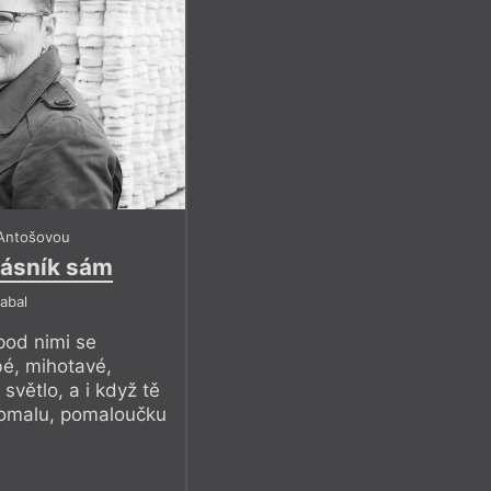
 Antošovou
básník sám
abal
pod nimi se
bé, mihotavé,
světlo, a i když tě
 pomalu, pomaloučku