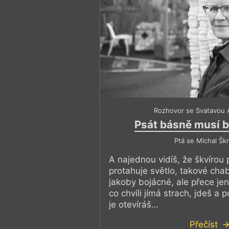
Rozhovor se Svatavou
Psát básně musí 
Ptá se Michal Škr
A najednou vidíš, že škvírou 
protahuje světlo, takové cha
jakoby bojácné, ale přece jen 
co chvíli jímá strach, jdeš a
je otevíráš…
Přečíst