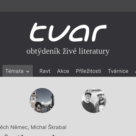
obtýdeník živé literatury
Témata
Ravt
Akce
Příležitosti
Tvárnice
ické literatuře
icistika
zí
eflexe
onialismu
těch Němec
,
Michal Škrabal