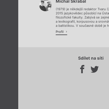
Michal Škrabal
(1979) je někdejší redaktor Tvaru (
2015 jazykovědec působící na Ústav
filozofické fakulty. Zabývá se zejmé
a lexikografií, korpusovou a srovnáv
a baltistikou. V současné době je h
Profil
Sdílet na síti