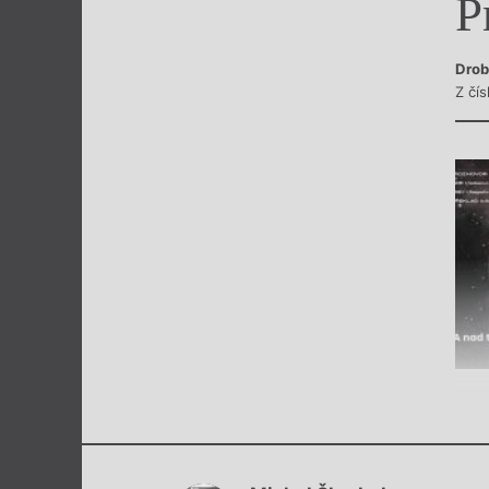
P
Výroční cen
Drob
Z čí