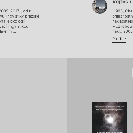
Vojtěch
Načítá se.
2005–2017), od r.
(1983, Cheb
u lingvistiky pražské
příležitost
na lexikologií
nakladatels
ací lingvistikou
Mozkobouře
lavním ...
nákl., 200
Profil