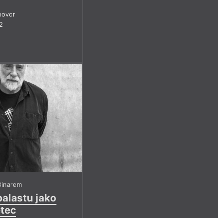
hovor
2
Binarem
balastu jako
etec