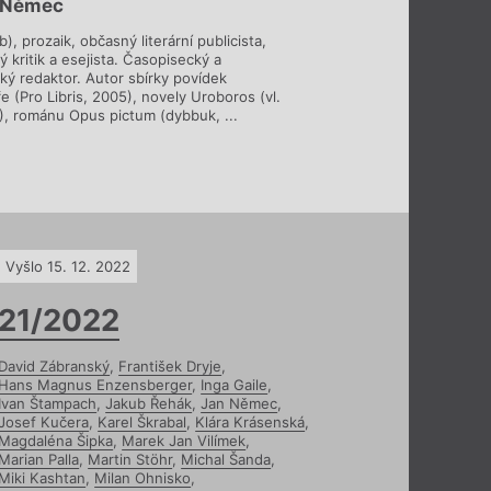
 Němec
), prozaik, občasný literární publicista,
ný kritik a esejista. Časopisecký a
ký redaktor. Autor sbírky povídek
 (Pro Libris, 2005), novely Uroboros (vl.
8), románu Opus pictum (dybbuk, ...
Vyšlo 15. 12. 2022
21/2022
David Zábranský
,
František Dryje
,
Hans Magnus Enzensberger
,
Inga Gaile
,
Ivan Štampach
,
Jakub Řehák
,
Jan Němec
,
Josef Kučera
,
Karel Škrabal
,
Klára Krásenská
,
Magdaléna Šipka
,
Marek Jan Vilímek
,
Marian Palla
,
Martin Stöhr
,
Michal Šanda
,
Miki Kashtan
,
Milan Ohnisko
,