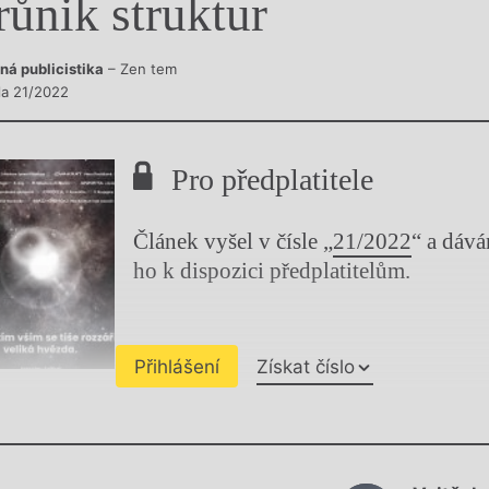
růnik struktur
y
ná publicistika
– Zen tem
sla 21/2022
Pro předplatitele
Článek vyšel v čísle „
21/2022
“ a dáv
ho k dispozici předplatitelům.
Přihlášení
Získat číslo
Chviličku.