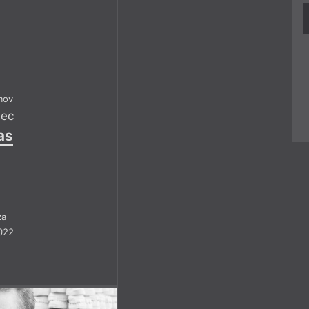
mov
mec
as
)
za
022