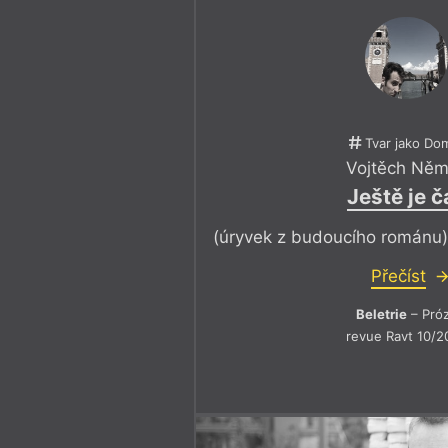
Tvar jako Do
Vojtěch Ně
Ještě je č
(úryvek z budoucího románu
Přečíst
Beletrie
– Pró
revue Ravt 10/2