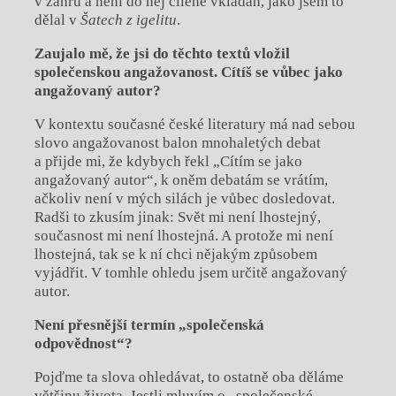
v žánru a není do něj cíleně vkládán, jako jsem to
dělal v
Šatech z igelitu
.
Zaujalo mě, že jsi do těchto textů vložil
společenskou angažovanost. Cítíš se vůbec jako
angažovaný autor?
V kontextu současné české literatury má nad sebou
slovo angažovanost balon mnohaletých debat
a přijde mi, že kdybych řekl „Cítím se jako
angažovaný autor“, k oněm debatám se vrátím,
ačkoliv není v mých silách je vůbec dosledovat.
Radši to zkusím jinak: Svět mi není lhostejný,
současnost mi není lhostejná. A protože mi není
lhostejná, tak se k ní chci nějakým způsobem
vyjádřit. V tomhle ohledu jsem určitě angažovaný
autor.
Není přesnější termín „společenská
odpovědnost
“
?
Pojďme ta slova ohledávat, to ostatně oba děláme
většinu života. Jestli mluvím o „společenské