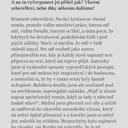
A na tu vyčerpanost jsi přišel jak? Vlastní
sebereflexí, nebo díky někomu další
mu?
Primárně sebereflexí. Nechci kritizovat vlastní
román, protože vidím množství práce, kterou mě
stál, vidím čtenáře, kterým se líbil, a mám pocit, že
kdybych ho devalvoval, podtrhávám židli i pod
jejich zážitky. Navíc si myslím, že měl v řadě
ohledů smysl. Pro mě osobně jako autora
přinejmenším ten, kdy je každý nově napsaný text
příprava na text, který má teprve přijít. Autorsky
jsem si vyzkoušel spoustu vypravěčských postupů,
které pro mě mohou být inspirativní i do budoucna,
a nemyslím si, že by v tomto textu byly špatně
uchopené.
Rubikovu kostku
jsem ale současně psal
na nevědomou, superegální zakázku „Pojď si zkusit
napsat společenský román, když se tady o něm teď
hodně mluví“. Možná jsem přecenil své síly a určitě
se směřoval do takového autorského výrazu, který
mi nebyl úplně přirozený a u kterého jsem si nebyl
jist, nakolik ho zvládnu. Bezpochyby bylo zajímavé
ho zkoušet, ale
Kostka
mi potvrdila, že je mi