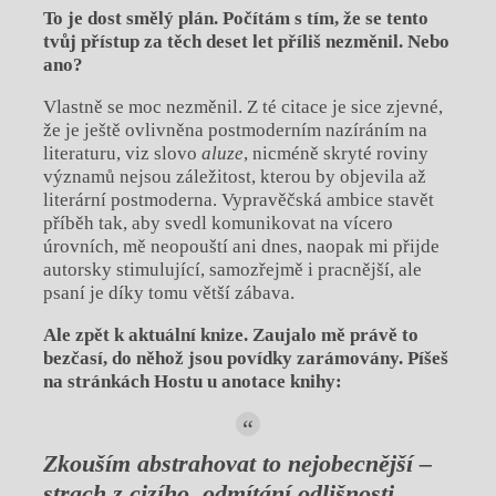
To je dost smělý plán. Počítám s tím, že se tento
tvůj přístup za těch deset let příliš nezměnil. Nebo
ano?
Vlastně se moc nezměnil. Z té citace je sice zjevné,
že je ještě ovlivněna postmoderním nazíráním na
literaturu, viz slovo
aluze
, nicméně skryté roviny
významů nejsou záležitost, kterou by objevila až
literární postmoderna. Vypravěčská ambice stavět
příběh tak, aby svedl komunikovat na vícero
úrovních, mě neopouští ani dnes, naopak mi přijde
autorsky stimulující, samozřejmě i pracnější, ale
psaní je díky tomu větší zábava.
Ale zpět k aktuální knize. Zaujalo mě právě to
bezčasí, do něhož jsou povídky zarámovány. Píšeš
na stránkách Hostu u anotace knihy:
Zkouším abstrahovat to nejobecnější –
strach z cizího, odmítání odliš
nosti,