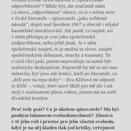
odpovědnosti“? Může být, ale současně mám
i u slova „odpovědnost“ obavu, co si s sebou nese
v české literatuře – spisovatele „jako svědomí
národa“, dojetí nad Sjezdem 1967 a obecně i nějaké
kazatelské moralizování. Ale jasně, co naplat, asi
v mém přístupu je cosi jako společenská
zodpovědnost, nebo ještě jinak. Je v něm
společenské zaujetí, to je možná to slovo, zaujetí
společenskými debatami, strachy a traumaty. To
o nich chci psát, jenom nepovažuju za nutné být
realisticky deskriptivní. Popravdě by mě to ani moc
nebavilo, byť jsou zde kritici, kteří po literatuře, co
„drží prst na tepu doby“ – Eva Klíčová mi odpustí
to klišé –, volají.
Smrt star
é
Maši
pro mě ale i tak
stojí v současnosti plnou vahou, jenom má na sobě
divadelní kostým.
Proč tedy psát? Co je úkolem spisovatele? Má být
pouhým lakmusem svobodomyslnosti? Zůstává
v t
é
jeho roli i prostor pro jeho vlastní svobodu,
když je na něj kladen tlak (od kritiky, veřejnosti