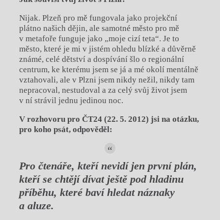
Nijak. Plzeň pro mě fungovala jako projekční
plátno našich dějin, ale samotné město pro mě
v metafoře funguje jako „moje cizí teta“. Je to
město, které je mi v jistém ohledu blízké a důvěrně
známé, celé dětství a dospívání šlo o regionální
centrum, ke kterému jsem se já a mé okolí mentálně
vztahovali, ale v Plzni jsem nikdy nežil, nikdy tam
nepracoval, nestudoval a za celý svůj život jsem
v ní strávil jednu jedinou noc.
V rozhovoru pro ČT24 (22. 5. 2012) jsi na otázku,
pro koho psát, odpověděl:
Pro
čtenáře, kteří nevidí jen první plán,
kteří se chtějí dívat ještě pod hladinu
příběhu, kter
é
baví hledat náznaky
a aluze.