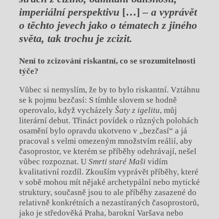
imperi
ální perspektivu
[…]
– a vyprávět
o těchto jevech jako o t
é
matech z jin
é
ho
světa, tak trochu je zcizit.
Není to zcizování riskantní, co se srozumitelnosti
týče?
Vůbec si nemyslím, že by to bylo riskantní. Vztáhnu
se k pojmu bezčasí: S tímhle slovem se hodně
operovalo, když vycházely
Šaty z igelitu
, můj
literární debut. Třináct povídek o různých polohách
osamění bylo opravdu ukotveno v „bezčasí“ a já
pracoval s velmi omezeným množstvím reálií, aby
časoprostor, ve kterém se příběhy odehrávají, nešel
vůbec rozpoznat. U
Smrti star
é
Maši
vidím
kvalitativní rozdíl. Zkouším vyprávět příběhy, které
v sobě mohou mít nějaké archetypální nebo mytické
struktury, současně jsou to ale příběhy zasazené do
relativně konkrétních a nezastíraných časoprostorů,
jako je středověká Praha, barokní Varšava nebo