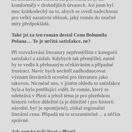
komfortněji v drobnějších útvarech. Asi jsem byl
moc krátkodechý na to, abych se svedl nadechnout
pro velký narativní oblouk, jaký román do značné
míry předpokládá.
Tak
é
jsi za ten román dostal Cenu Bohumila
Polana… To je určitá satisfakce, ne?
Při rozvažování literatury nepřemýšlím v kategorii
satisfakcí a zásluh. Kdybych tak přemýšlel, nutně
by to vedlo k přehnaným očekáváním a případné
frustraci. Navíc bych nechtěl nadhodnocovat
význam literárních ocenění pro literaturu jako
takovou. Nicméně ano, v jistém ohledu to satisfakce
byla a bylo potěšující vidět, že román, který se
odehrává v Plzni a jehož téma je pro plzeňskou
historii velice důležité (a je důležité i pro historii
národní, byť je opomíjené), získal regionální
literární cenu. Připadá mi to srozumitelné… a něčím
správné.
Jak souvisí tvůj život s Plzní?