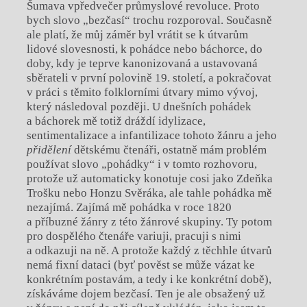
Šumava vpředvečer průmyslové revoluce. Proto
bych slovo „bezčasí“ trochu rozporoval. Současně
ale platí, že můj záměr byl vrátit se k útvarům
lidové slovesnosti, k pohádce nebo báchorce, do
doby, kdy je teprve kanonizovaná a ustavovaná
sběrateli v první polovině 19. století, a pokračovat
v práci s těmito folklorními útvary mimo vývoj,
který následoval později. U dnešních pohádek
a báchorek mě totiž dráždí idylizace,
sentimentalizace a infantilizace tohoto žánru a jeho
přidělení
dětskému čtenáři, ostatně mám problém
používat slovo „pohádky“ i v tomto rozhovoru,
protože už automaticky konotuje cosi jako Zdeňka
Trošku nebo Honzu Svěráka, ale tahle pohádka mě
nezajímá. Zajímá mě pohádka v roce 1820
a příbuzné žánry z této žánrové skupiny. Ty potom
pro dospělého čtenáře variuji, pracuji s nimi
a odkazuji na ně. A protože každý z těchhle útvarů
nemá fixní dataci (byť pověst se může vázat ke
konkrétním postavám, a tedy i ke konkrétní době),
získáváme dojem bezčasí. Ten je ale obsažený už