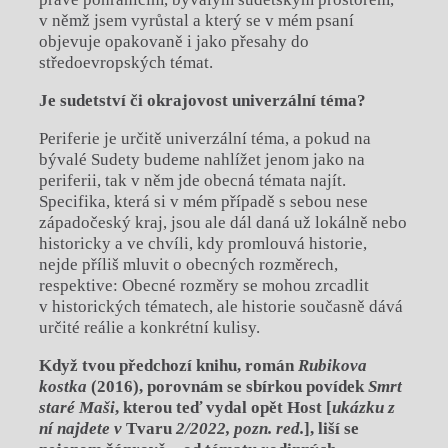
v němž jsem vyrůstal a který se v mém psaní
objevuje opakovaně i jako přesahy do
středoevropských témat.
Je sudetství či okrajovost univerzální t
é
ma?
Periferie je určitě univerzální téma, a pokud na
bývalé Sudety budeme nahlížet jenom jako na
periferii, tak v něm jde obecná témata najít.
Specifika, která si v mém případě s sebou nese
západočeský kraj, jsou ale dál daná už lokálně nebo
historicky a ve chvíli, kdy promlouvá historie,
nejde příliš mluvit o obecných rozměrech,
respektive: Obecné rozměry se mohou zrcadlit
v historických tématech, ale historie současně dává
určité reálie a konkrétní kulisy.
Když tvou předchozí knihu, román
Rubikova
kostka
(2016), porovnám se sbírkou povídek
Smrt
star
é
Maši
, kterou teď vydal opět Host [
ukázku z
ní najdete v
Tvaru
2/2022, pozn. red.
], liší se