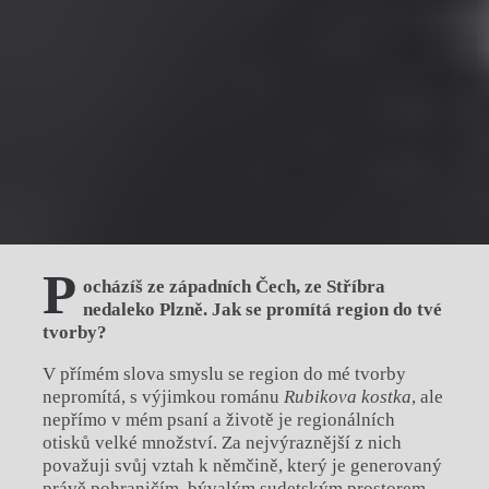
P
ocházíš ze západních Čech, ze Stříbra
nedaleko Plzně. Jak se promítá region do tvé
tvorby?
V přímém slova smyslu se region do mé tvorby
nepromítá, s výjimkou románu
Rubikova kostka
, ale
nepřímo v mém psaní a životě je regionálních
otisků velké množství. Za nejvýraznější z nich
považuji svůj vztah k němčině, který je generovaný
právě pohraničím, bývalým sudetským prostorem,