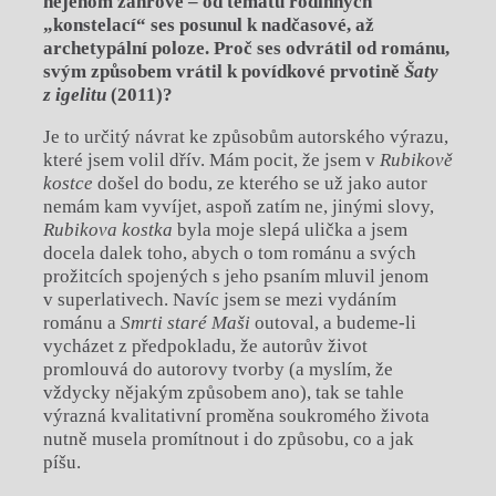
neje
nom žánrově – od t
é
matu rodinných
„konstelací“ ses posunul k nadčasov
é
, až
archetypální poloze. Proč ses odvrátil od románu,
svým způsobem vrá
til k
povídkov
é
prvotině
Šaty
z igelitu
(2011)?
Je to určitý návrat ke způsobům autorského výrazu,
které jsem volil dřív. Mám pocit, že jsem v
Rubikově
kostce
došel do bodu, ze kterého se už jako autor
nemám kam vyvíjet, aspoň zatím ne, jinými slovy,
Rubikova kostka
byla moje slepá ulička a jsem
docela dalek toho, abych o tom románu a svých
prožitcích spojených s jeho psaním mluvil jenom
v superlativech. Navíc jsem se mezi vydáním
románu a
Smrti star
é
Maši
outoval, a budeme-li
vycházet z předpokladu, že autorův život
promlouvá do autorovy tvorby (a myslím, že
vždycky nějakým způsobem ano), tak se tahle
výrazná kvalitativní proměna soukromého života
nutně musela promítnout i do způsobu, co a jak
píšu.