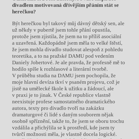
divadlem motivovaná dřívějším přáním stát se
herečkou?
Být herečkou byl takový můj dávný dětský sen, ale
už někdy v pubertě jsem tohle přání opustila,
protože jsem zjistila, že jsem na to příliš asociální
a uzavřená. Každopádně jsem měla to velké štěstí,
že jsem mohla divadlo studovat alespoň z pohledu
teoretika, a to na pražské DAMU pod vedením
Daniely Jobertové. Je ale pravda, že profesně mě to
hodilo spíše k rozhlasové a literární tvorbě.
V průběhu studia na DAMU jsem pochopila, že
moje hlavní devíza tkví v psaném projevu, což je
jistě na umělecké škole k užitku a žádoucí, ale
v praxi je to jinak. V České republice vlastně
neexistuje profese samostatného dramatického
autora, texty pro divadlo tvoří na zakázku
dramaturgové či lidé s daným souborem nějak
osobně spříznění, takže to, že jsem se oboru trochu
vzdálila a přichýlila se k prostředí, kde jsem ty
tvůrčí možnosti měla, je vlastně docela logické.