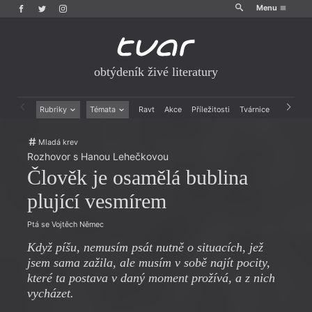
Menu
obtýdeník živé literatury
Rubriky
Témata
Ravt
Akce
Příležitosti
Tvárnice
Archiv
Beletrie
Ženy v katolické literatuře
Mladá krev
Drobná publicistika
Právě vychází
Rozhovor s Hanou Lehečkovou
Esejistika
Mauzoleum
Člověk je osamělá bublina
Recenze a reflexe
Divadlo
Reportáže
Historie kolonialismu
plující vesmírem
Rozhovory
Dokument
Výroční ceny
Ptá se Vojtěch Němec
Když píšu, nemusím psát nutně o situacích, jež
jsem sama zažila, ale musím v sobě najít pocity,
které ta postava v daný moment prožívá, a z nich
vycházet.