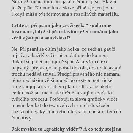
Nezáleží mi na tom, pro jaké médium píšu. Hlavní
je, že píšu. Komunikace skrze příběh je jen jedna,
i když může být formována z rozdílných materiálů.
Cítíte se při psaní jako „režisérka“ sou
kromé
inscenace, když si představím syžet románu jako
sérii výstupů a sou
vislostí?
Ne. Při psaní se cítím jako holka, co sedí na gauči,
pije čaj a každý večer něco datluje do kompu,
dokud se jí nechce úplně spát. A když má text
napsaný, přepisuje ho pořád dokola, dokud to aspoň
trochu nedává smysl. Předpřipraveného nic nemám,
téma nacházím většinou až po cestě a motivické
linie spojuji až v druhém plánu. Obraz nějakého
celku možná i mám, ale určitě nestojí na začátku
tvůrčího procesu. Potřebuji ta slova graficky vidět,
musím koukat do textu, abych v nich dokázala
rozeznat nějaký konkrétní obrys, potenciální témata
či motivy.
Jak myslíte to „graficky vidět“? A co tedy stojí na