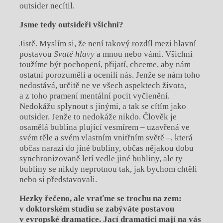
outsider necítil.
Jsme tedy outsideři všichni?
Jistě. Myslím si, že není takový rozdíl mezi hlavní
postavou
Svaté hlavy
a mnou nebo vámi. Všichni
toužíme být pochopení, přijatí, chceme, aby nám
ostatní porozuměli a ocenili nás. Jenže se nám toho
nedostává, určitě ne ve všech aspektech života,
a z toho pramení mentální pocit vyčlenění.
Nedokážu splynout s jinými, a tak se cítím jako
outsider. Jenže to nedokáže nikdo. Člověk je
osamělá bublina plující vesmírem – uzavřená ve
svém těle a svém vlastním vnitřním světě –, která
občas narazí do jiné bubliny, občas nějakou dobu
synchronizovaně letí vedle jiné bubliny, ale ty
bubliny se nikdy neprotnou tak, jak bychom chtěli
nebo si představovali.
Hezky řečeno, ale vraťme se trochu na zem:
v doktorském studiu se zabýváte postavou
v evropské dramatice.
Jací dramatici mají na vás