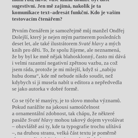
sugestivní. Jen mě zajímá, nakolik je ta
komunikace text–adresát funkční. Kdo je vaším
testovacím čtenářem?
Prvním čtenářem je samozřejmě můj manžel Ondřej
Dolejší, který je nejen mým partnerem posledních
deset let, ale také ilustrátorem
Svaté hlavy
a mých
knih pro děti. To, že spolu žijeme, ale neznamená,
že by byl ke mně nějak blahosklonný, často mi dává
i velmi razantní negativní zpětnou vazbu, za což
jsem ráda, protože je mi milejší, když si „nabiju
hubu doma“, kde mě nebude nikdo soudit, než
kdybych si ji musela nabít u editora a nepředvedla
se jako autorka v dobré formě.
Co se týče té manýry, je to slovo mnoha významů.
Pokud narážíte na jakousi samoúčelnost
a ornamentální zdobnost, tak chápu, že některé
pasáže
Svaté hlavy
mohou takový dojem vyvolávat
– obzvláště asi ty, kde ta typografie trochu ulítává
–, na druhou stranu, velká část textu je poměrně