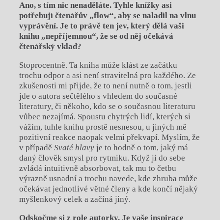
Ano, s tím nic nenaděláte. Tyhle knížky asi
potřebují čtenářův „flow“, aby se naladil na vlnu
vyprávění. Je to právě ten jev, který dělá vaši
knihu „nepříjemnou“, že se od něj očekává
čtenářský vklad?
Stoprocentně. Ta kniha může klást ze začátku
trochu odpor a asi není stravitelná pro každého. Ze
zkušenosti mi přijde, že to není nutně o tom, jestli
jde o autora sečtělého s vhledem do současné
literatury, či někoho, kdo se o současnou literaturu
vůbec nezajímá. Spoustu chytrých lidí, kterých si
vážím, tuhle knihu prostě nesnesou, u jiných mě
pozitivní reakce naopak velmi překvapí. Myslím, že
v případě
Svaté hlavy
je to hodně o tom, jaký má
daný člověk smysl pro rytmiku. Když ji do sebe
zvládá intuitivně absorbovat, tak mu to četbu
výrazně usnadní a trochu navede, kde zhruba může
očekávat jednotlivé větné členy a kde končí nějaký
myšlenkový celek a začíná jiný.
Odskočme si z role autorky. Je vaše inspirace