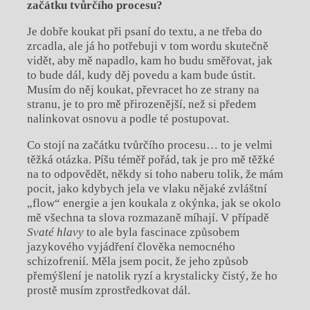
začátku tvůrčího procesu?
Je dobře koukat při psaní do textu, a ne třeba do
zrcadla, ale já ho potřebuji v tom wordu skutečně
vidět, aby mě napadlo, kam ho budu směřovat, jak
to bude dál, kudy děj povedu a kam bude ústit.
Musím do něj koukat, převracet ho ze strany na
stranu, je to pro mě přirozenější, než si předem
nalinkovat osnovu a podle té postupovat.
Co stojí na začátku tvůrčího procesu… to je velmi
těžká otázka. Píšu téměř pořád, tak je pro mě těžké
na to odpovědět, někdy si toho naberu tolik, že mám
pocit, jako kdybych jela ve vlaku nějaké zvláštní
„flow“ energie a jen koukala z okýnka, jak se okolo
mě všechna ta slova rozmazaně míhají. V případě
Svaté hlavy
to ale byla fascinace způsobem
jazykového vyjádření člověka nemocného
schizofrenií. Měla jsem pocit, že jeho způsob
přemýšlení je natolik ryzí a krystalicky čistý, že ho
prostě musím zprostředkovat dál.