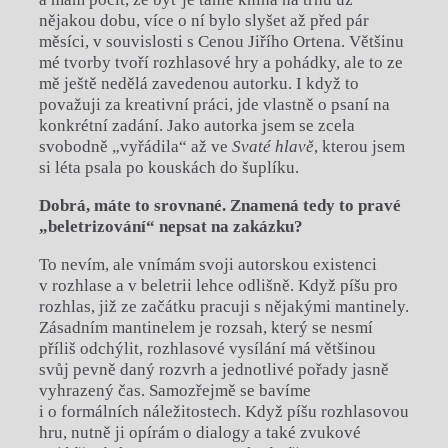
nějakou dobu, více o ní bylo slyšet až před pár
měsíci, v souvislosti s Cenou Jiřího Ortena. Většinu
mé tvorby tvoří rozhlasové hry a pohádky, ale to ze
mě ještě nedělá zavedenou autorku. I když to
považuji za kreativní práci, jde vlastně o psaní na
konkrétní zadání. Jako autorka jsem se zcela
svobodně „vyřádila“ až ve
Svaté hlavě
, kterou jsem
si léta psala po kouskách do šuplíku.
Dobrá, máte to srovnané. Znamená tedy to pravé
„beletrizování“ nepsat na zakázku?
To nevím, ale vnímám svoji autorskou existenci
v rozhlase a v beletrii lehce odlišně. Když píšu pro
rozhlas, již ze začátku pracuji s nějakými mantinely.
Zásadním mantinelem je rozsah, který se nesmí
příliš odchýlit, rozhlasové vysílání má většinou
svůj pevně daný rozvrh a jednotlivé pořady jasně
vyhrazený čas. Samozřejmě se bavíme
i o formálních náležitostech. Když píšu rozhlasovou
hru, nutně ji opírám o dialogy a také zvukové