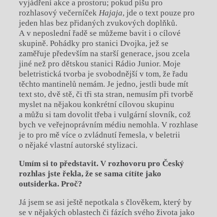
vyjádření akce a prostoru; pokud píšu pro
rozhlasový večerníček
Hajaja
, jde o text pouze pro
jeden hlas bez přidaných zvukových doplňků.
A v neposlední řadě se můžeme bavit i o cílové
skupině. Pohádky pro stanici Dvojka, jež se
zaměřuje především na starší generace, jsou zcela
jiné než pro dětskou stanici Rádio Junior. Moje
beletristická tvorba je svobodnější v tom, že řadu
těchto mantinelů nemám. Je jedno, jestli bude mít
text sto, dvě stě, či tři sta stran, nemusím při tvorbě
myslet na nějakou konkrétní cílovou skupinu
a můžu si tam dovolit třeba i vulgární slovník, což
bych ve veřejnoprávním médiu nemohla. V rozhlase
je to pro mě více o zvládnutí řemesla, v beletrii
o nějaké vlastní autorské stylizaci.
Umím si to představit. V rozhovoru pro Český
rozhlas jste řekla, že se sama cítíte jako
outsiderka. Proč?
Já jsem se asi ještě nepotkala s člověkem, který by
se v nějakých oblastech či fázích svého života jako