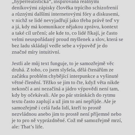
„hyperrealistická“, inspirovaná reálnými
deníkovými zápisky člověka trpícího schizofrenií
a různými dalšími internetovými fóry a diskusemi,
v nichž se lidé nevyjadřují jako třeba právě teď vy
a já, kdy má komunikace nějakou zprávu, kontext
a také cíl určení; ale kde to, co lidé říkají, je často
velmi neuspořádaný proud myšlenek a slov, která se
bez ladu skládají vedle sebe a výpověď je do
značné míry intuitivní.
Jestli ale můj text funguje, to je samozřejmě věc
druhá. Z toho, co jsem slyšela, dělá čtenářům ze
začátku problém chybějící interpunkce a vyšinuté
větné členění. Těžko se jim to čte, když věta nikde
nekončí a ani nezačíná a jádro výpovědi není tam,
kdy by očekávali. Ale po pár stránkách do rytmu
textu často zaplují a už jim to ani nepřijde. Ale je
samozřejmě i celá řada lidí, kteří to prostě
nezvládnou anebo jim to prostě není příjemné nebo
je to pro ně vyprázdněné. Což mě samozřejmě mrzí,
ale: That’s life.