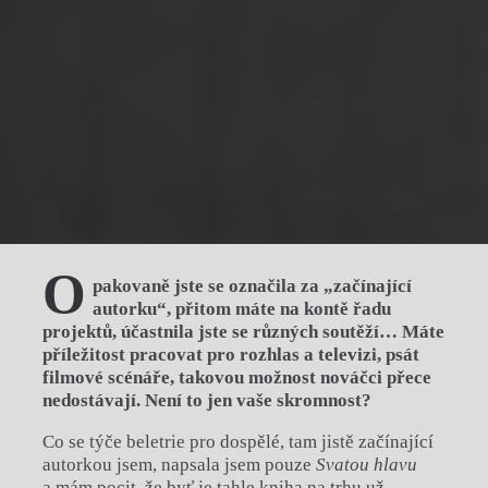
O
pakovaně jste se označila za „začínající
autorku“, přitom máte na kontě řadu
projektů, účastnila jste se různých soutěží… Máte
příležitost pracovat pro rozhlas a televizi, psát
filmové scénáře, takovou možnost nováčci přece
nedostávají. Není to jen vaše skromnost?
Co se týče beletrie pro dospělé, tam jistě začínající
autorkou jsem, napsala jsem pouze
Svatou hlavu
a mám pocit, že byť je tahle kniha na trhu už