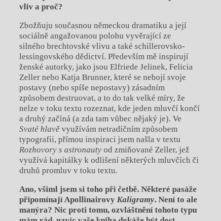
vliv a proč?
Zbožňuju současnou německou dramatiku a její
sociálně angažovanou polohu vyvěrající ze
silného brechtovské vlivu a také schillerovsko-
lessingovského dědictví. Především mě inspirují
ženské autorky, jako jsou Elfriede Jelinek, Felicia
Zeller nebo Katja Brunner, které se nebojí svoje
postavy (nebo spíše nepostavy) zásadním
způsobem destruovat, a to do tak velké míry, že
nelze v toku textu rozeznat, kde jeden mluvčí končí
a druhý začíná (a zda tam vůbec nějaký je). Ve
Svaté hlavě
využívám netradičním způsobem
typografii, přímou inspiraci jsem našla v textu
Rozhovory s astronauty
od zmiňované Zeller, jež
využívá kapitálky k odlišení některých mluvčích či
druhů promluv v toku textu.
Ano, všiml jsem si toho při četbě. Některé pasáže
připomínají Apollinairovy
Kali
gramy
. Není to ale
manýra? Nic proti tomu, ozvláštnění tohoto typu
mám
rád, navíc vaše kniha dokáže být dost