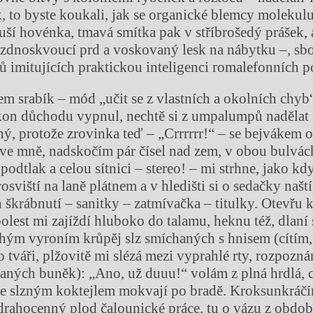
k, to byste koukali, jak se organické blemcy molekul
ší hovénka, tmavá smítka pak v stříbrošedý prášek, 
ázdnoskvoucí prd a voskovaný lesk na nábytku –, sb
ů imitujících praktickou inteligenci romalefonních 
m srabík – mód „učit se z vlastních a okolních chyb“
kon důchodu vypnul, nechtě si z umpalumpů nadělat 
ný, protože zrovinka teď – „Crrrrrr!“ – se bejvákem
ve mně, nadskočím pár čísel nad zem, v obou bulvác
odtlak a celou sítnici – stereo! – mi strhne, jako kd
osviští na laně plátnem a v hledišti si o sedačky našt
n škrábnutí – sanitky – zatmívačka – titulky. Otevřu 
olest mi zajíždí hluboko do talamu, heknu též, dlaní 
hým vyroním krůpěj slz smíchaných s hnisem (cítím, 
 tváři, plžovitě mi slézá mezi vyprahlé rty, rozpozn
aných buněk): „Ano, už duuu!“ volám z plná hrdlá, c
se slzným koktejlem mokvají po bradě. Kroksunkráčí
drahocenný plod čalounické práce, tu o vázu z obdob