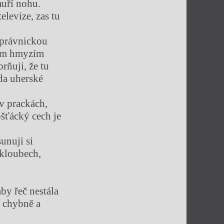
muří nohu.
elevize, zas tu
 právnickou
vým hmyzím
ňuji, že tu
da uherské
v prackách,
ošťácký cech je
unuji si
 kloubech,
by řeč nestála
i chybně a