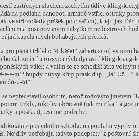
olestí zastřeným sluchem zachytím tklivé kling-kleng-
kládá na podlahu nanobotí armádě vstříc, ostraky pr
ak ve stříbrošedý prášek po císařích), kleju jak Dán,
orcelánem a posunovaným nábytkem nedozírných ho
, bájná kapela mých bohabojných předků.
lká pro páná Hrklého Mikéšé!“ zahartusí od vstupní h
ého čalounění a rozsypaných dynastií kling-klang-
oponéských válek a valím se ze schodišťátka volným 
é-e-e-m!“ hupdy dupsy křup prask dup, „Já! Už…“ h
am dú-ú-ú!“
m se nepředstavil osobním, natož rodovým jménem. T
 potom Hrklý, nikoliv obráceně (tak mi říkají algorit
tutky a pošťáci), těší mě podruhé.
dodrkotám z posledního schodu, na podlahu vyplivnu 
ás. Nejdřív potřebuju tadyto podepsat,“ z poštovní šk