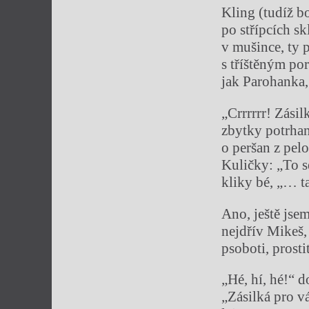
Kling (tudíž b
po střípcích s
v mušince, ty p
s tříštěným p
jak Parohanka
„Crrrrrr! Zási
zbytky potrhan
o peršan z pel
Kuličky: „To s
kliky bé, „… t
Ano, ještě jse
nejdřív Mikeš,
psoboti, prosti
„Hé, hí, hé!“ 
„Zásilká pro v