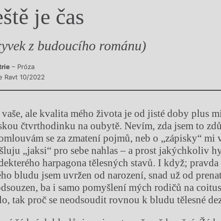
eště je čas
y
ryvek z budoucího románu)
trie
– Próza
e Ravt 10/2022
 vaše, ale kvalita mého života je od jisté doby plus 
skou čtvrthodinku na oubytě. Nevím, zda jsem to zdů
 omlouvám se za zmatení pojmů, neb o „zápisky“ mi 
šluju „jaksi“ pro sebe nahlas – a prost jakýchkoliv hy
kdekterého harpagona tělesných stavů. I když; pravda
ho bludu jsem uvržen od narození, snad už od prenat
dsouzen, ba i samo pomyšlení mých rodičů na coitu
ilo, tak proč se neodsoudit rovnou k bludu tělesné de