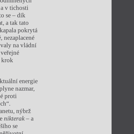
epodmíněných
 v tichosti
to se – dík
 a tak tato
skapala pokrytá
ě, nezaplacené
ovaly na vládní
 veřejné
a krok
ktuální energie
vyplyne nazmar,
é proti
ých“.
anetu, nýbrž
pe
nikterak
– a
šího se
něživotní