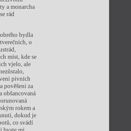
ity a monarcha
se rád
dobrého bydla
tverečních, o
ustrád,
ch míst, kde se
ch vjelo, ale
nezůstalo,
veni pivních
 a pověšeni za
nda obšancovaná
korunovaná
erským rokem a
snuti, dokud je
otů, co svádí
i byste mi