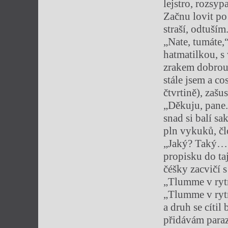
lejstro, rozsyp
Začnu lovit po
straší, odtuším
„Nate, tumáte,
hatmatilkou, 
zrakem dobrou 
stále jsem a c
čtvrtině), zašu
„Děkuju, pane.
snad si balí sa
pln vykuků, čl
„Jaký? Taký… bo
propisku do ta
čéšky zacvičí 
„Tlumme v ry
„Tlumme v rytm
a druh se cíti
přidávám paraz