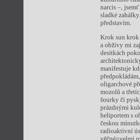
narcis –, jsem
sladké zahálky
představím.
Krok sun krok 
a obživy mi zaj
desítkách poko
architektonick
manifestuje kd
předpokládám, 
oligarchové př
mozolů a třetí
šourky či pysk
prázdnými kul
heliportem s o
českou minutko
radioaktivní ú
věčné=velmi ro