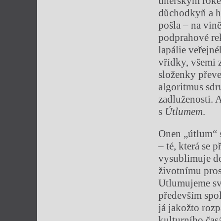
uherským roke
důchodkyň a hn
pošla – na vině
podprahové rek
lapálie veřejn
vřídky, všemi 
složenky převe
algoritmus sdr
zadluženosti. 
s
Útlumem
.
Onen „útlum“ s
– té, která se 
vysublimuje do 
životnímu pros
Utlumujeme svo
především spol
já jakožto roz
kulturního čas