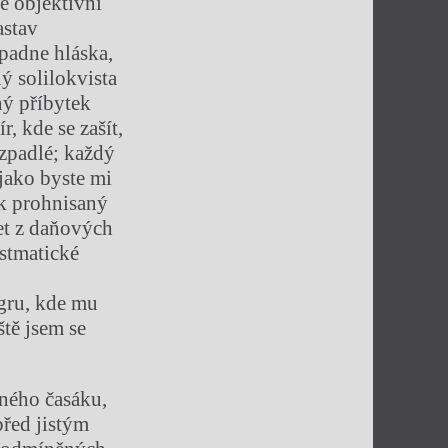
é objektivní
astav
padne hláska,
ý solilokvista
ný příbytek
, kde se zašít,
ozpadlé; každý
jako byste mi
ak prohnisaný
et z daňových
astmatické
ágru, kde mu
ště jsem se
aného časáku,
před jistým