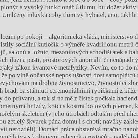
ť pionýr a vysoký funkcionář Útlumu, buldožer aktiv
. Umlčený mluvka coby tlumivý hybatel, ano, takhle 
lozím po pokoji – algoritmická vláda, ministerstvo 
istily sociální kutlošík o výměře kvadrilionu metrů č
jů, salonů a ložnic, mezonitových schodišťátek a bal
ých iluzí a pastí, prostorových anomálií či nenápadný
ejaký zákon kvantové metafyziky. Nevím, co to do ni
že po vlně občanské neposlušnosti dost samoplátců 
evychováni na drobné živnostnictvo, živnostníci zba
ch brad, ba stáhnuti ceremoniálními rybičkami z kůže
y do průvanu, a tak si na mě z čistek počkala hacie
ometnými hnízdy, kotci s kostmi bojových plemen, 
hořelým skeletem (v jeho útrobách odtuším před uh
u zetlelý škvarek pána domu i s chotí; navěky zakle
svit nerozdělí). Domácí práce obstarává mračno nanob
vné bitvy s koloniemi rybenek a roztočů – nadělali-l