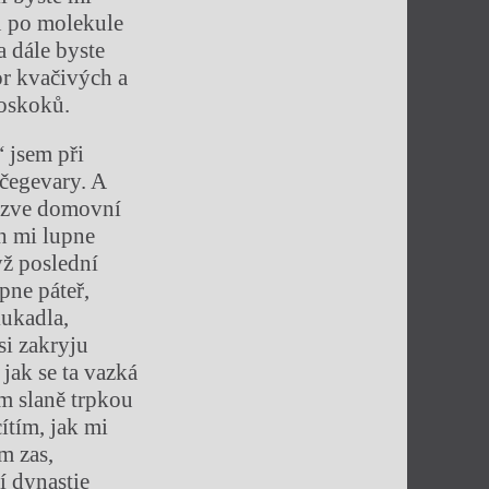
u po molekule
a dále byste
or kvačivých a
poskoků.
 jsem při
čegevary. A
 ozve domovní
h mi lupne
yž poslední
ípne páteř,
kukadla,
si zakryju
jak se ta vazká
ám slaně trpkou
ítím, jak mi
m zas,
í dynastie