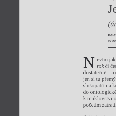
J
Výroční cen
(ú
Bele
revu
N
evím jak
rok
či če
dostatečně – a
jen si tu přemý
slušopatří na 
do ontologické
k muklovství o
početím zatrat