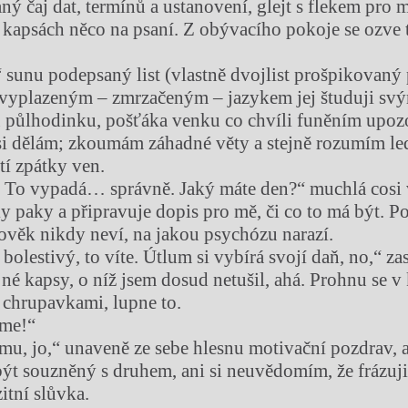
aný čaj dat, termínů a ustanovení, glejt s flekem pro 
 kapsách něco na psaní. Z obývacího pokoje se ozve t
.
“ sunu podepsaný list (vlastně dvojlist prošpikovaný
s vyplazeným – zmrzačeným – jazykem jej študuji s
půlhodinku, pošťáka venku co chvíli funěním upozor
osi dělám; zkoumám záhadné věty a stejně rozumím le
stí zpátky ven.
 To vypadá… správně. Jaký máte den?“ muchlá cosi 
ky paky a připravuje dopis pro mě, či co to má být. P
ověk nikdy neví, na jakou psychózu narazí.
lestivý, to víte. Útlum si vybírá svojí daň, no,“ zas
jné kapsy, o níž jsem dosud netušil, ahá. Prohnu se v
s chrupavkami, lupne to.
tme!“
u, jo,“ unaveně ze sebe hlesnu motivační pozdrav, a
l být souzněný s druhem, ani si neuvědomím, že frázuj
itní slůvka.