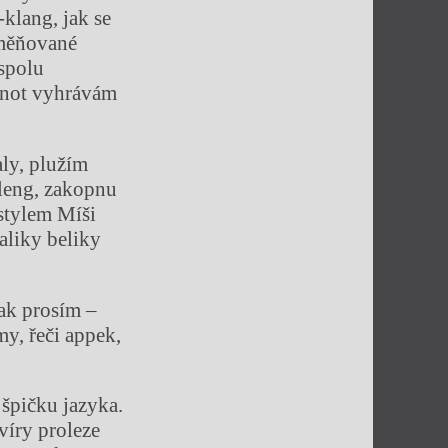
klang, jak se
oměňované
 spolu
dnot vyhrávám
aly, plužím
kleng, zakopnu
stylem Míši
aliky beliky
ak prosím –
my, řeči appek,
špičku jazyka.
víry proleze