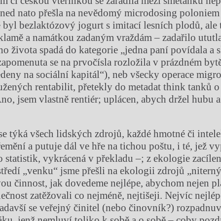
m či českou vteřinkou se zařadila mezi smetánku n
ed nato přešla na nevědomý microdosing poloniem a
 byl bezlaktózový jogurt s imitací lesních plodů, ale 
lamě a namátkou zadaným vraždám – zadařilo ututlat,
ého života spadá do kategorie „jedna paní povídala a 
zapomenuta se na prvočísla rozložila v prázdném byt
deny na sociální kapitál“), neb všecky operace migr
užených rentabilit, přetekly do metadat think tanků o
Ano, jsem vlastně rentiér; uplácen, abych držel hubu 
e týká všech lidských zdrojů, každé hmotné či intele
přemění a putuje dál ve hře na tichou poštu, i té, jež 
statistik, vykrácená v překladu –; z ekologie zacílen
tředí „venku“ jsme přešli na ekologii zdrojů „nitern
u činnost, jak dovedeme nejlépe, abychom nejen pl
ečnost zatěžovali co nejméně, nejtišeji. Nejvíc nejlé
padavší se veřejný činitel (nebo činovník?) rozpadnuv
áku, jenž nemluví toliko k sobě a o sobě – coby pozd