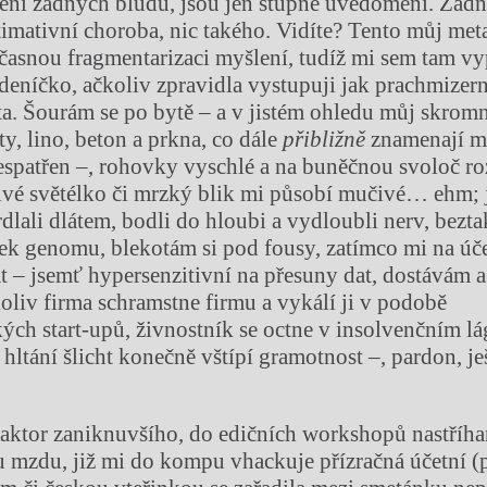
není žádných bludů, jsou jen stupně uvědomění. Žádn
timativní choroba, nic takého. Vidíte? Tento můj met
časnou fragmentarizaci myšlení, tudíž mi sem tam vy
deníčko, ačkoliv zpravidla vystupuji jak prachmizern
sta. Šourám se po bytě – a v jistém ohledu můj skrom
y, lino, beton a prkna, co dále
přibližně
znamenají mír
 nespatřen –, rohovky vyschlé a na buněčnou svoloč r
ivé světélko či mrzký blik mi působí mučivé… ehm; 
rdlali dlátem, bodli do hloubi a vydloubli nerv, bezt
sek genomu, blekotám si pod fousy, zatímco mi na úč
lat – jsemť hypersenzitivní na přesuny dat, dostávám 
oliv firma schramstne firmu a vykálí ji v podobě
ých start-upů, živnostník se octne v insolvenčním l
 hltání šlicht konečně vštípí gramotnost –, pardon, je
daktor zaniknuvšího, do edičních workshopů nastříh
 mzdu, již mi do kompu vhackuje přízračná účetní (