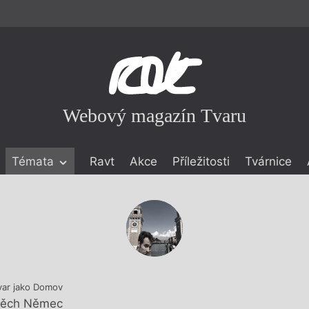
Webový magazín Tvaru
Témata
Ravt
Akce
Příležitosti
Tvárnice
ické literatuře
icistika
zí
eflexe
onialismu
var jako Domov
těch Němec