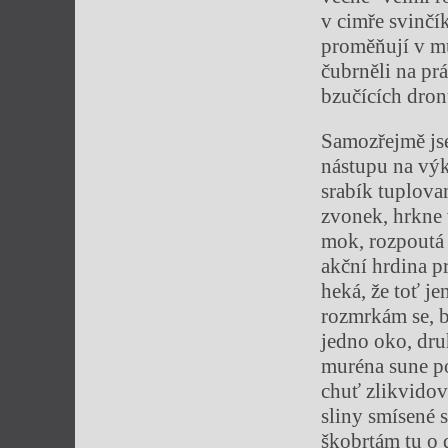
v cimře svinčí
proměňují v mu
čubrněli na pr
bzučících dron
Samozřejmě jse
nástupu na vý
srabík tuplova
zvonek, hrkne 
mok, rozpoutá p
akční hrdina pr
heká, že toť je
rozmrkám se, b
jedno oko, dru
muréna sune po
chuť zlikvidov
sliny smísené 
škobrtám tu o 