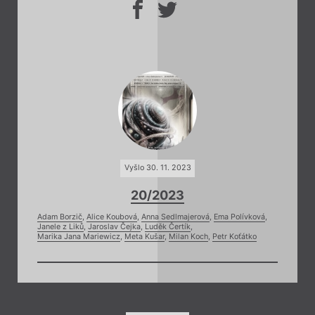
Vyšlo 30. 11. 2023
20/2023
Adam Borzič
,
Alice Koubová
,
Anna Sedlmajerová
,
Ema Polívková
,
Janele z Liků
,
Jaroslav Čejka
,
Luděk Čertík
,
Marika Jana Mariewicz
,
Meta Kušar
,
Milan Koch
,
Petr Koťátko