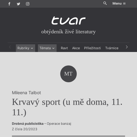
Menu
obtýdeník živé literatury
Rubriky
Témata
Ravt
Akce
Příležitosti
Tvárnice
Archiv
Beletrie
Ženy v katolické literatuře
Drobná publicistika
Právě vychází
Esejistika
Mauzoleum
MT
Recenze a reflexe
Divadlo
Reportáže
Historie kolonialismu
Rozhovory
Dokument
Mileena Talbot
Výroční ceny
Krvavý sport (u mě doma, 11.
11.)
Drobná publicistika
– Operace banzaj
Z čísla 20/2023