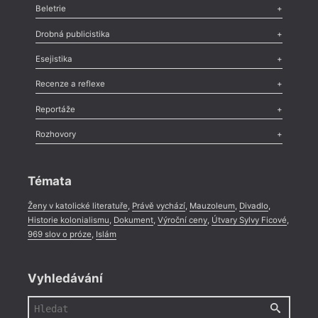
Beletrie
Poezie
,
Próza
,
Dokumenty
,
Drama
,
Celá rubrika
Drobná publicistika
Odlesk
,
Zasláno
,
Nezařazené
,
Novinky v Tvaru
,
Slovo
,
Výročí
,
Esejistika
Nekrolog
,
Glosa
,
Sloupek
,
Pozvánka
,
Literární soutěž
,
Komentář
,
Celá rubrika
Esej
,
Pádlo
,
Úvaha
,
Texty
,
Studie
,
Celá rubrika
Recenze a reflexe
Recenze
,
Dvakrát
,
Horké párky
,
969 slov o próze
,
Reportáže
Méně slov o próze
,
Celá rubrika
Literární zítřky
,
Reportáž
,
Literární život
,
Divadlo
,
Kritický ohlas
,
Rozhovory
Celá rubrika
Rozhovor
,
Anketa
,
Celá rubrika
Témata
Ženy v katolické literatuře
,
Právě vychází
,
Mauzoleum
,
Divadlo
,
Historie kolonialismu
,
Dokument
,
Výroční ceny
,
Útvary Sylvy Ficové
,
969 slov o próze
,
Islám
Vyhledávání