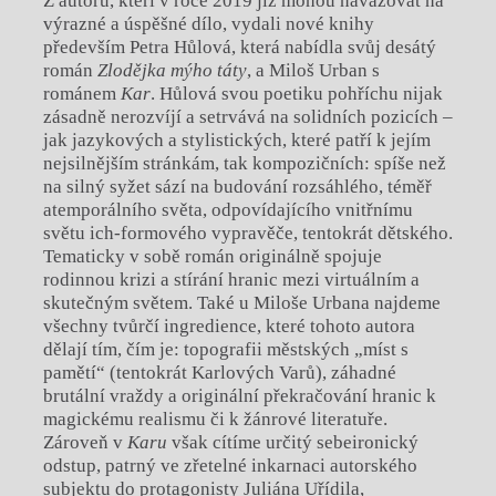
Z autorů, kteří v roce 2019 již mohou navazovat na
výrazné a úspěšné dílo, vydali nové knihy
především Petra Hůlová, která nabídla svůj desátý
román
Zlodějka mýho táty
, a Miloš Urban s
románem
Kar
. Hůlová svou poetiku pohříchu nijak
zásadně nerozvíjí a setrvává na solidních pozicích –
jak jazykových a stylistických, které patří k jejím
nejsilnějším stránkám, tak kompozičních: spíše než
na silný syžet sází na budování rozsáhlého, téměř
atemporálního světa, odpovídajícího vnitřnímu
světu ich-formového vypravěče, tentokrát dětského.
Tematicky v sobě román originálně spojuje
rodinnou krizi a stírání hranic mezi virtuálním a
skutečným světem. Také u Miloše Urbana najdeme
všechny tvůrčí ingredience, které tohoto autora
dělají tím, čím je: topografii městských „míst s
pamětí“ (tentokrát Karlových Varů), záhadné
brutální vraždy a originální překračování hranic k
magickému realismu či k žánrové literatuře.
Zároveň v
Karu
však cítíme určitý sebeironický
odstup, patrný ve zřetelné inkarnaci autorského
subjektu do protagonisty Juliána Uřídila,