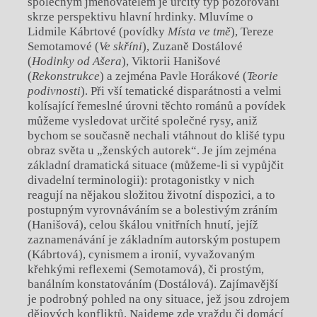
společným jmenovatelem je určitý typ pozorování
skrze perspektivu hlavní hrdinky. Mluvíme o
Lidmile Kábrtové (povídky
Místa ve tmě
), Tereze
Semotamové (
Ve skříni
), Zuzaně Dostálové
(
Hodinky od Ašera
), Viktorii Hanišové
(
Rekonstrukce
) a zejména Pavle Horákové (
Teorie
podivnosti
). Při vší tematické disparátnosti a velmi
kolísající řemeslné úrovni těchto románů a povídek
můžeme vysledovat určité společné rysy, aniž
bychom se současně nechali vtáhnout do klišé typu
obraz světa u „ženských autorek“. Je jím zejména
základní dramatická situace (můžeme-li si vypůjčit
divadelní terminologii): protagonistky v nich
reagují na nějakou složitou životní dispozici, a to
postupným vyrovnáváním se a bolestivým zráním
(Hanišová), celou škálou vnitřních hnutí, jejíž
zaznamenávání je základním autorským postupem
(Kábrtová), cynismem a ironií, vyvažovaným
křehkými reflexemi (Semotamová), či prostým,
banálním konstatováním (Dostálová). Zajímavější
je podrobný pohled na ony situace, jež jsou zdrojem
dějových konfliktů. Najdeme zde vraždu či domácí