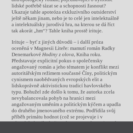
lidské potřebě tázat se a schopnosti žasnout?
Ukazuje tahle apoteóza exkluzivního outsiderství
ještě někam jinam, nebo je to celé jen intelektuálně
a intelektuálsky jurodivá hra, na kterou se dá říct
tak akorát „hm“? Tahle kniha prostě irituje.
Irituje – byť z jiných důvodů – i další próza
oceněná v Magnesii Liteře: mamutí román Radky
Denemarkové
Hodiny z olova
, Kniha roku.
Představuje explicitní pokus o společensky
angažovaný román a jeho tématem je konflikt mezi
autoritářským režimem současné Číny, politickým
cynismem naobědvaných evropských elit a
lidskoprávně aktivistickou tradicí havlovského
typu. Bohužel zde došlo k tomu, že autorka zcela
nevybalancovala pohyb na hranici mezi
angažovaným uměním a politickým kýčem a upadla
do druhého jmenovaného extrému. Podřídila svůj
příběh primátu hodnot (což se projevuje i v
takových detailech, že své postavy schematizovala
až ke ztrátě jmen a označuje je pouhými apelativy
Zavřít menu