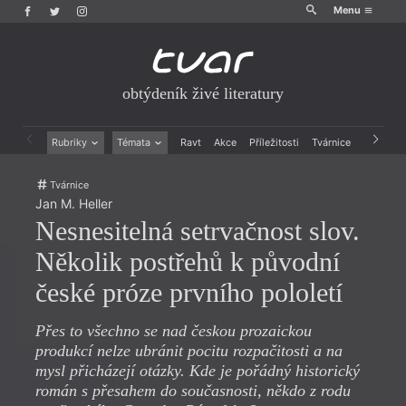
Menu
obtýdeník živé literatury
Rubriky
Témata
Ravt
Akce
Příležitosti
Tvárnice
Archiv
Beletrie
Ženy v katolické literatuře
Tvárnice
Drobná publicistika
Právě vychází
Jan M. Heller
Esejistika
Mauzoleum
Nesnesitelná setrvačnost slov.
Recenze a reflexe
Divadlo
Reportáže
Historie kolonialismu
Několik postřehů k původní
Rozhovory
Dokument
české próze prvního pololetí
Výroční ceny
Přes to všechno se nad českou prozaickou
produkcí nelze ubránit pocitu rozpačitosti a na
mysl přicházejí otázky. Kde je pořádný historický
román s přesahem do současnosti, někdo z rodu