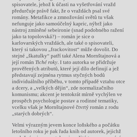
spisovatele, jehož k účasti na vyšetřování vražd
předurčuje právě fakt, že o vraždách psal své
romány. Metafikce a zmnožování světů tu však
nefunguje jako samoúčelný kapric, nýbrž jako
nástroj zmíněné sebeironie (snad podobného ražení
jako ta topolovská?) – román je sice o
karlovarských vraždách, ale také o spisovateli,
který si takovou „frackovitost“ může dovolit. Do
stejné „škatulky“ patří také Alena Mornštajnová a
její román
Tiché roky
. I tato autorka se přidržuje
prověřených atributů, které její dílo definují a jež
představují zejména rytmus styčných bodů
individuálního příběhu, v tomto případě vztahu otce
a dcery, a „velkých dějin“, zde normalizačního
komunismu; akcent je tentokrát mírně vychýlen ve
prospěch psychologie postav a rodinné tematiky,
vcelku však je Mornštajnové čtvrtý román z rodu
„starých dobrých“.
Velmi výrazným jevem konce loňského a počátku
letošního roku je pak řada knih od autorek, jejichž