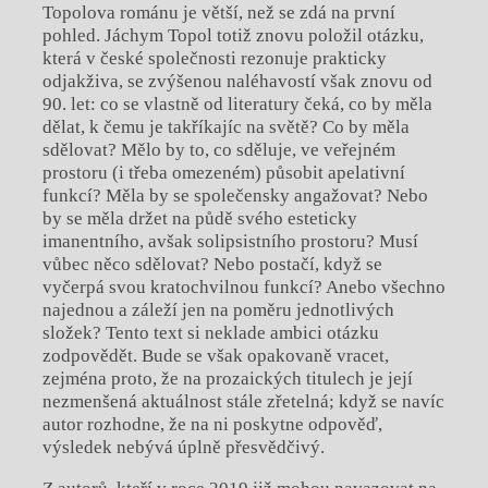
Topolova románu je větší, než se zdá na první
pohled. Jáchym Topol totiž znovu položil otázku,
která v české společnosti rezonuje prakticky
odjakživa, se zvýšenou naléhavostí však znovu od
90. let: co se vlastně od literatury čeká, co by měla
dělat, k čemu je takříkajíc na světě? Co by měla
sdělovat? Mělo by to, co sděluje, ve veřejném
prostoru (i třeba omezeném) působit apelativní
funkcí? Měla by se společensky angažovat? Nebo
by se měla držet na půdě svého esteticky
imanentního, avšak solipsistního prostoru? Musí
vůbec něco sdělovat? Nebo postačí, když se
vyčerpá svou kratochvilnou funkcí? Anebo všechno
najednou a záleží jen na poměru jednotlivých
složek? Tento text si neklade ambici otázku
zodpovědět. Bude se však opakovaně vracet,
zejména proto, že na prozaických titulech je její
nezmenšená aktuálnost stále zřetelná; když se navíc
autor rozhodne, že na ni poskytne odpověď,
výsledek nebývá úplně přesvědčivý.