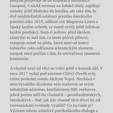
pohybu projevuje se na stránkách literárních
časopisů, v nichž recenze na loňské tituly zaplňují
stránky ještě hluboko do letoška, ale také tím, že
dvě nejdůležitější události prvního literárního
pololetí roku 2019, udílení cen Magnesia Litera a
lipský knižní veletrh, se nutně sytily ještě loňskou
knižní produkcí. Stojí-li jedinec před úkolem
zamyslet se nad tím, co tento půlrok přinesl,
vstupuje nutně na půdu, která není od konce
loňského roku odříznuta tektonickým zlomem;
naopak musí počítat s tím, že setrvačnost znamená
kontinuitu.
A vlastně není od věci se vrátit ještě o kousek dál. V
roce 2017 vydal pod názvem
Citlivý člověk
svůj
zatím poslední román Jáchym Topol. Nechává v
něm bývalého disidenta vést rozhovor se svým
někdejším učitelem, konfidentem StB; rozhovor,
jehož pointa míří do vlastních – postdisidentských,
literátských – řad: jak jste vlastně těch třicet let od
znovuzískání svobody využili? Co za vámi je?
Význam tohoto zdánlivě partikulárního dialogu z