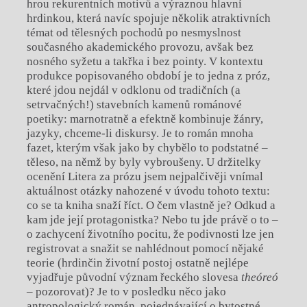
hrou rekurentních motivů a výraznou hlavní
hrdinkou, která navíc spojuje několik atraktivních
témat od tělesných pochodů po nesmyslnost
současného akademického provozu, avšak bez
nosného syžetu a takřka i bez pointy. V kontextu
produkce popisovaného období je to jedna z próz,
které jdou nejdál v odklonu od tradičních (a
setrvačných!) stavebních kamenů románové
poetiky: marnotratně a efektně kombinuje žánry,
jazyky, chceme-li diskursy. Je to román mnoha
fazet, kterým však jako by chybělo to podstatné –
těleso, na němž by byly vybroušeny. U držitelky
ocenění Litera za prózu jsem nejpalčivěji vnímal
aktuálnost otázky nahozené v úvodu tohoto textu:
co se ta kniha snaží říct. O čem vlastně je? Odkud a
kam jde její protagonistka? Nebo tu jde právě o to –
o zachycení životního pocitu, že podivnosti lze jen
registrovat a snažit se nahlédnout pomocí nějaké
teorie (hrdinčin životní postoj ostatně nejlépe
vyjadřuje původní význam řeckého slovesa
theóreó
– pozorovat)? Je to v posledku něco jako
antropologický román, pojednávající o bytostné