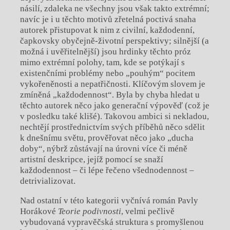
násilí, zdaleka ne všechny jsou však takto extrémní;
navíc je i u těchto motivů zřetelná poctivá snaha
autorek přistupovat k nim z civilní, každodenní,
čapkovsky obyčejně-životní perspektivy; silnější (a
možná i uvěřitelnější) jsou hrdinky těchto próz
mimo extrémní polohy, tam, kde se potýkají s
existenčními problémy nebo „pouhým“ pocitem
vykořeněnosti a nepatřičnosti. Klíčovým slovem je
zmíněná „každodennost“. Byla by chyba hledat u
těchto autorek něco jako generační výpověď (což je
v posledku také klišé). Takovou ambici si nekladou,
nechtějí prostřednictvím svých příběhů něco sdělit
k dnešnímu světu, prověřovat něco jako „ducha
doby“, nýbrž zůstávají na úrovni více či méně
artistní deskripce, jejíž pomocí se snaží
každodennost – či lépe řečeno všednodennost –
detrivializovat.
Nad ostatní v této kategorii vyčnívá román Pavly
Horákové
Teorie podivnosti
, velmi pečlivě
vybudovaná vypravěčská struktura s promyšlenou