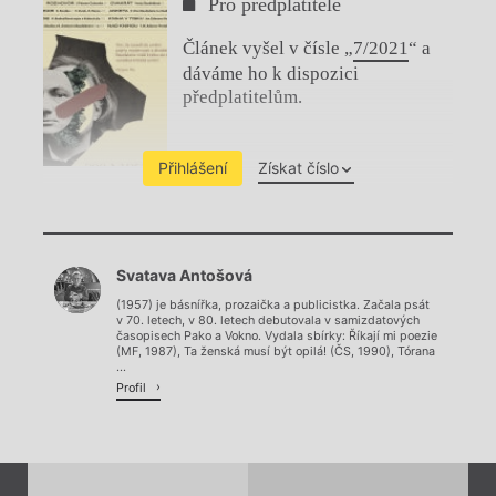
Pro předplatitele
Článek vyšel v čísle „
7/2021
“ a
dáváme ho k dispozici
předplatitelům.
Přihlášení
Získat číslo
Chviličku.
Svatava Antošová
Načítá se.
(1957) je básnířka, prozaička a publicistka. Začala psát
v 70. letech, v 80. letech debutovala v samizdatových
časopisech Pako a Vokno. Vydala sbírky: Říkají mi poezie
(MF, 1987), Ta ženská musí být opilá! (ČS, 1990), Tórana
...
Profil