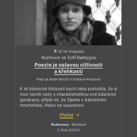
30 let Visegrádu
Rozhovor se Zofií Bałdygou
Poezie je oslavou citlivosti
a křehkosti
Ptají se Adam Borzič a Svatava Antošová
K té básnické blízkosti bych ráda podotkla, že si
moc nevím rady s charakteristikou své básnické
generace, přijde mi, že žijeme v básnickém
mnohohlasí. Nebo na souostroví.
Přečíst
Rozhovory
– Rozhovor
Z čísla 3/2021