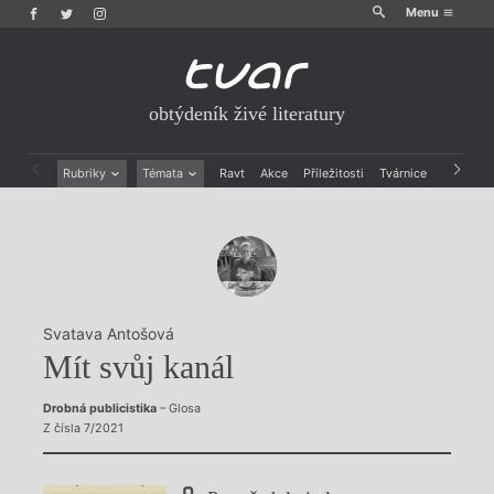
Menu
obtýdeník živé literatury
Rubriky
Témata
Ravt
Akce
Příležitosti
Tvárnice
Archiv
Beletrie
Ženy v katolické literatuře
Drobná publicistika
Právě vychází
Esejistika
Mauzoleum
Recenze a reflexe
Divadlo
Reportáže
Historie kolonialismu
Rozhovory
Dokument
Svatava Antošová
Výroční ceny
Mít svůj kanál
Drobná publicistika
– Glosa
Z čísla 7/2021