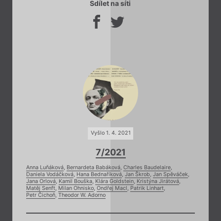
Sdílet na síti
Vyšlo 1. 4. 2021
7/2021
Anna Luňáková
,
Bernardeta Babáková
,
Charles Baudelaire
,
Daniela Vodáčková
,
Hana Bednaříková
,
Jan Škrob
,
Jan Spěváček
,
Jana Orlová
,
Kamil Bouška
,
Klára Goldstein
,
Kristýna Jirátová
,
Matěj Senft
,
Milan Ohnisko
,
Ondřej Macl
,
Patrik Linhart
,
Petr Čichoň
,
Theodor W. Adorno