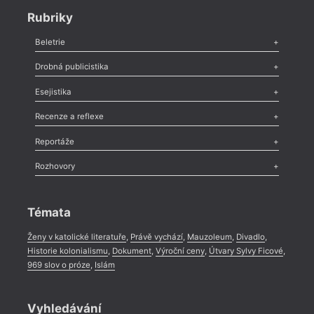
Rubriky
Beletrie
Poezie
,
Próza
,
Dokumenty
,
Drama
,
Celá rubrika
Drobná publicistika
Odlesk
,
Zasláno
,
Nezařazené
,
Novinky v Tvaru
,
Slovo
,
Výročí
,
Esejistika
Nekrolog
,
Glosa
,
Sloupek
,
Pozvánka
,
Literární soutěž
,
Komentář
,
Celá rubrika
Esej
,
Pádlo
,
Úvaha
,
Texty
,
Studie
,
Celá rubrika
Recenze a reflexe
Recenze
,
Dvakrát
,
Horké párky
,
969 slov o próze
,
Reportáže
Méně slov o próze
,
Celá rubrika
Literární zítřky
,
Reportáž
,
Literární život
,
Divadlo
,
Kritický ohlas
,
Rozhovory
Celá rubrika
Rozhovor
,
Anketa
,
Celá rubrika
Témata
Ženy v katolické literatuře
,
Právě vychází
,
Mauzoleum
,
Divadlo
,
Historie kolonialismu
,
Dokument
,
Výroční ceny
,
Útvary Sylvy Ficové
,
969 slov o próze
,
Islám
Vyhledávání