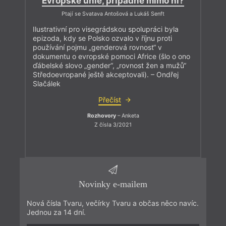
Evropské unie, případně mimo ni?
Ptají se Svatava Antošová a Lukáš Senft
Ilustrativní pro visegrádskou spolupráci byla
epizoda, kdy se Polsko ozvalo v říjnu proti
používání pojmu „genderová rovnost“ v
dokumentu o evropské pomoci Africe (šlo o ono
ďábelské slovo „gender“, „rovnost žen a mužů“
Středoevropané ještě akceptovali). – Ondřej
Slačálek
Přečíst
Rozhovory
– Anketa
Z čísla 3/2021
Novinky e-mailem
Nová čísla Tvaru, večírky Tvaru a občas něco navíc.
Jednou za 14 dní.