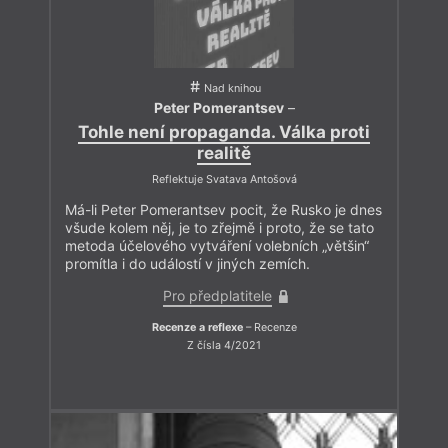
Nad knihou
Peter Pomerantsev
–
Tohle není propaganda. Válka proti
realitě
Reflektuje Svatava Antošová
Má-li Peter Pomerantsev pocit, že Rusko je dnes
všude kolem něj, je to zřejmě i proto, že se tato
metoda účelového vytváření volebních „většin“
promítla i do událostí v jiných zemích.
Pro předplatitele
Recenze a reflexe
– Recenze
Z čísla 4/2021