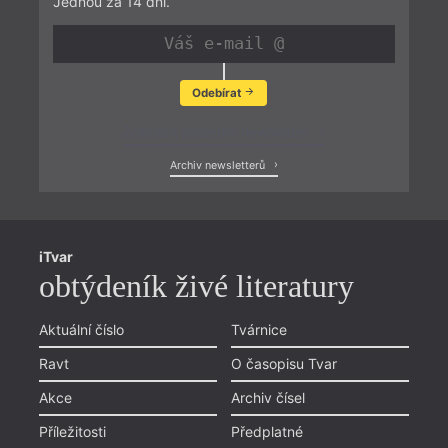
Jednou za 14 dní.
Odebírat
Zobrazit poslední newsletter
Archiv newsletterů
iTvar
obtýdeník živé literatury
Aktuální číslo
Tvárnice
Ravt
O časopisu Tvar
Akce
Archiv čísel
Příležitosti
Předplatné