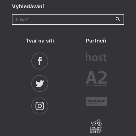
Vyhledávání
Tvar na síti
Partneři