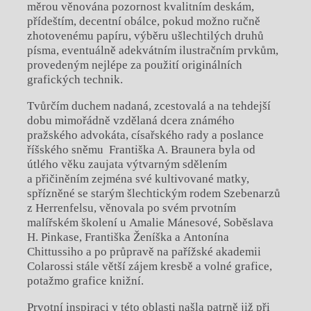
měrou věnována pozornost kvalitním deskám,
přídeštím, decentní obálce, pokud možno ručně
zhotovenému papíru, výběru ušlechtilých druhů
písma, eventuálně adekvátním ilustračním prvkům,
provedeným nejlépe za použití originálních
grafických technik.
Tvůrčím duchem nadaná, zcestovalá a na tehdejší
dobu mimořádně vzdělaná dcera známého
pražského advokáta, císařského rady a poslance
říšského sněmu Františka A. Braunera byla od
útlého věku zaujata výtvarným sdělením
a přičiněním zejména své kultivované matky,
spřízněné se starým šlechtickým rodem Szebenarzů
z Herrenfelsu, věnovala po svém prvotním
malířském školení u Amalie Mánesové, Soběslava
H. Pinkase, Františka Ženíška a Antonína
Chittussiho a po průpravě na pařížské akademii
Colarossi stále větší zájem kresbě a volné grafice,
potažmo grafice knižní.
Prvotní inspiraci v této oblasti našla patrně již při