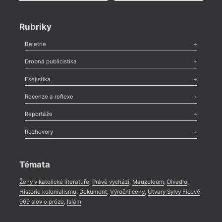
Rubriky
Beletrie
Poezie
,
Próza
,
Dokumenty
,
Drama
,
Celá rubrika
Drobná publicistika
Odlesk
,
Zasláno
,
Nezařazené
,
Novinky v Tvaru
,
Slovo
,
Výročí
,
Esejistika
Nekrolog
,
Glosa
,
Sloupek
,
Pozvánka
,
Literární soutěž
,
Komentář
,
Celá rubrika
Esej
,
Pádlo
,
Úvaha
,
Texty
,
Studie
,
Celá rubrika
Recenze a reflexe
Recenze
,
Dvakrát
,
Horké párky
,
969 slov o próze
,
Reportáže
Méně slov o próze
,
Celá rubrika
Literární zítřky
,
Reportáž
,
Literární život
,
Divadlo
,
Kritický ohlas
,
Rozhovory
Celá rubrika
Rozhovor
,
Anketa
,
Celá rubrika
Témata
Ženy v katolické literatuře
,
Právě vychází
,
Mauzoleum
,
Divadlo
,
Historie kolonialismu
,
Dokument
,
Výroční ceny
,
Útvary Sylvy Ficové
,
969 slov o próze
,
Islám