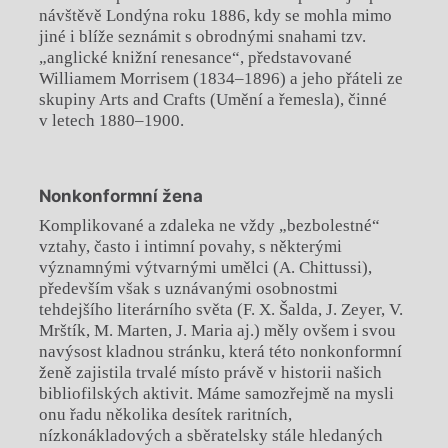
návštěvě Londýna roku 1886, kdy se mohla mimo
jiné i blíže seznámit s obrodnými snahami tzv.
„anglické knižní renesance“, představované
Williamem Morrisem (1834–1896) a jeho přáteli ze
skupiny Arts and Crafts (Umění a řemesla), činné
v letech 1880–1900.
Nonkonformní žena
Komplikované a zdaleka ne vždy „bezbolestné“
vztahy, často i intimní povahy, s některými
významnými výtvarnými umělci (A. Chittussi),
především však s uznávanými osobnostmi
tehdejšího literárního světa (F. X. Šalda, J. Zeyer, V.
Mrštík, M. Marten, J. Maria aj.) měly ovšem i svou
navýsost kladnou stránku, která této nonkonformní
ženě zajistila trvalé místo právě v historii našich
bibliofilských aktivit. Máme samozřejmě na mysli
onu řadu několika desítek raritních,
nízkonákladových a sběratelsky stále hledaných