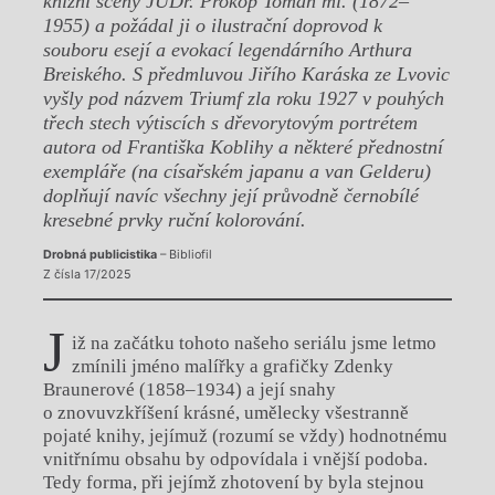
knižní scény JUDr. Prokop Toman ml. (1872–
1955) a požádal ji o ilustrační doprovod k
souboru esejí a evokací legendárního Arthura
Breiského. S předmluvou Jiřího Karáska ze Lvovic
vyšly pod názvem Triumf zla roku 1927 v pouhých
třech stech výtiscích s dřevorytovým portrétem
autora od Františka Koblihy a některé přednostní
exempláře (na císařském japanu a van Gelderu)
doplňují navíc všechny její průvodně černobílé
kresebné prvky ruční kolorování.
Drobná publicistika
– Bibliofil
Z čísla 17/2025
J
iž na začátku tohoto našeho seriálu jsme letmo
zmínili jméno malířky a grafičky Zdenky
Braunerové (1858–1934) a její snahy
o znovuvzkříšení krásné, umělecky všestranně
pojaté knihy, jejímuž (rozumí se vždy) hodnotnému
vnitřnímu obsahu by odpovídala i vnější podoba.
Tedy forma, při jejímž zhotovení by byla stejnou