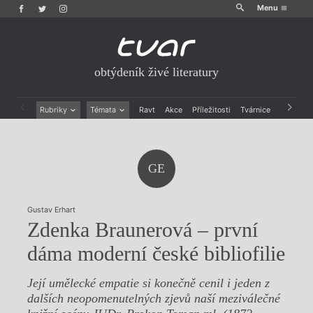
Menu
obtýdeník živé literatury
Rubriky
Témata
Ravt
Akce
Příležitosti
Tvárnice
Archiv
Beletrie
Ženy v katolické literatuře
Drobná publicistika
Právě vychází
Esejistika
Mauzoleum
GE
Recenze a reflexe
Divadlo
Reportáže
Historie kolonialismu
Rozhovory
Dokument
Gustav Erhart
Výroční ceny
Zdenka Braunerová – první
dáma moderní české bibliofilie
Její umělecké empatie si konečně cenil i jeden z
dalších neopomenutelných zjevů naší meziválečné