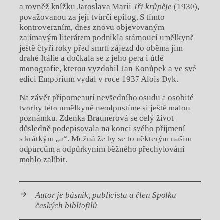
a rovněž knížku Jaroslava Marii
Tři krůpěje
(1930),
považovanou za její tvůrčí epilog. S tímto
kontroverzním, dnes znovu objevovaným
zajímavým literátem podnikla stárnoucí umělkyně
ještě čtyři roky před smrtí zájezd do oběma jim
drahé Itálie a dočkala se z jeho pera i útlé
monografie, kterou vyzdobil Jan Konůpek a ve své
edici Emporium vydal v roce 1937 Alois Dyk.
Na závěr připomenutí nevšedního osudu a osobité
tvorby této umělkyně neodpustíme si ještě malou
poznámku. Zdenka Braunerová se celý život
důsledně podepisovala na konci svého příjmení
s krátkým „a“. Možná že by se to některým našim
odpůrcům a odpůrkyním běžného přechylování
mohlo zalíbit.
Autor je básník, publicista a člen Spolku
českých bibliofilů