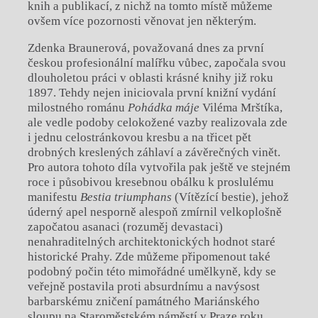
knih a publikací, z nichž na tomto místě můžeme
ovšem více pozornosti věnovat jen některým.
Zdenka Braunerová, považovaná dnes za první
českou profesionální malířku vůbec, započala svou
dlouholetou práci v oblasti krásné knihy již roku
1897. Tehdy nejen iniciovala první knižní vydání
milostného románu
Pohádka máje
Viléma Mrštíka,
ale vedle podoby celokožené vazby realizovala zde
i jednu celostránkovou kresbu a na třicet pět
drobných kreslených záhlaví a závěrečných vinět.
Pro autora tohoto díla vytvořila pak ještě ve stejném
roce i působivou kresebnou obálku k proslulému
manifestu
Bestia triumphans
(Vítězící bestie), jehož
úderný apel nesporně alespoň zmírnil velkoplošně
započatou asanaci (rozuměj devastaci)
nenahraditelných architektonických hodnot staré
historické Prahy. Zde můžeme připomenout také
podobný počin této mimořádné umělkyně, kdy se
veřejně postavila proti absurdnímu a navýsost
barbarskému zničení památného Mariánského
sloupu na Staroměstském náměstí v Praze roku