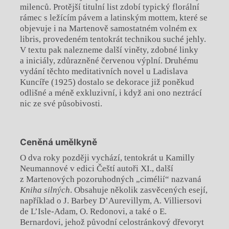
milenců. Protější titulní list zdobí typický florální
rámec s ležícím pávem a latinským mottem, které se
objevuje i na Martenově samostatném volném ex
libris, provedeném tentokrát technikou suché jehly.
V textu pak nalezneme další viněty, zdobné linky
a iniciály, zdůrazněné červenou výplní. Druhému
vydání těchto meditativních novel u Ladislava
Kuncíře (1925) dostalo se dekorace již poněkud
odlišné a méně exkluzivní, i když ani ono neztrácí
nic ze své působivosti.
Ceněná umělkyně
O dva roky později vychází, tentokrát u Kamilly
Neumannové v edici Čeští autoři XI., další
z Martenových pozoruhodných „cimélií“ nazvaná
Kniha silných
. Obsahuje několik zasvěcených esejí,
například o J. Barbey D’Aurevillym, A. Villiersovi
de L’Isle-Adam, O. Redonovi, a také o E.
Bernardovi, jehož původní celostránkový dřevoryt