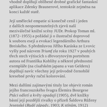
vhodně doplňují oblíbené drobné grafické fantaskní
aplikace Zdenky Braunerové, tentokrát zejména na
konci každé statě.
Její umělecké empatie si konečně cenil i jeden
z dalších neopomenutelných zjevů naší
meziválečné knižní scény JUDr. Prokop Toman ml.
(1872–1955) a požádal ji o ilustrační doprovod
k souboru esejí a evokací legendárního Arthura
Breiského. S předmluvou Jiřího Karáska ze Lvovic
vyšly pod názvem
Triumf zla
roku 1927 v pouhých
třech stech výtiscích s dřevorytovým portrétem
autora od Františka Koblihy a některé přednostní
exempláře (na císařském japanu a van Gelderu)
doplňují navíc všechny její průvodně černobílé
kresebné prvky ruční kolorování.
Mezi dalšími zajímavými tituly lze objevit román
jejího francouzského švagra Élemira Bourgese
Ptáci odletí a květy opadají
(1905), dvě knížky
básní její pozdější rivalky o přízeň Šaldovu Růženy
Jesenské (
Rudé západy
, 1903;
K stínům
, 1912)