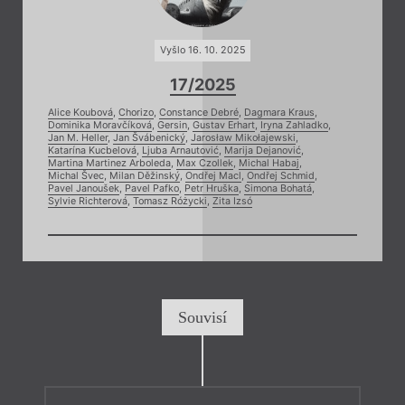
Vyšlo 16. 10. 2025
17/2025
Alice Koubová
,
Chorizo
,
Constance Debré
,
Dagmara Kraus
,
Dominika Moravčíková
,
Gersin
,
Gustav Erhart
,
Iryna Zahladko
,
Jan M. Heller
,
Jan Švábenický
,
Jarosław Mikołajewski
,
Katarína Kucbelová
,
Ljuba Arnautović
,
Marija Dejanović
,
Martina Martinez Arboleda
,
Max Czollek
,
Michal Habaj
,
Michal Švec
,
Milan Děžinský
,
Ondřej Macl
,
Ondřej Schmid
,
Pavel Janoušek
,
Pavel Pafko
,
Petr Hruška
,
Simona Bohatá
,
Sylvie Richterová
,
Tomasz Różycki
,
Zita Izsó
Souvisí