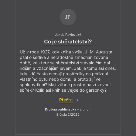
JP
Jakub Pavlovský
Co je sběratelství?
Už v roce 1927, kdy kniha vyšla, J. M. Augusta
psal o šedivé a neradostně zmechanizované
době, ve které se sběratelství stávalo čím dál
řidším a vzácnějším jevem. Jak je tomu asi dnes,
kdy lidé často nemají prostředky na pořízení
vlastního bytu nebo domu, a proto žijí ve
spolubydlení? Mají vůbec prostor na zřizování
sbírek? Kolik asi knih se vejde do garsonky?
Přečíst
Drobná publicistika
– Bibliofil
Z čísla 2/2025