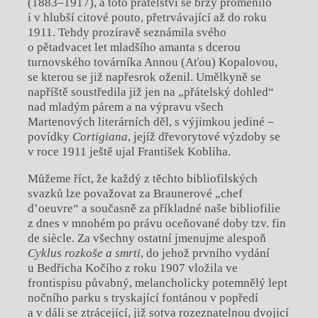
(1883–1917), a toto přátelství se brzy proměnilo
i v hlubší citové pouto, přetrvávající až do roku
1911. Tehdy prozíravě seznámila svého
o pětadvacet let mladšího amanta s dcerou
turnovského továrníka Annou (Aťou) Kopalovou,
se kterou se již napřesrok oženil. Umělkyně se
napříště soustředila již jen na „přátelský dohled“
nad mladým párem a na výpravu všech
Martenových literárních děl, s výjimkou jediné –
povídky
Cortigiana
, jejíž dřevorytové výzdoby se
v roce 1911 ještě ujal František Kobliha.
Můžeme říct, že každý z těchto bibliofilských
svazků lze považovat za Braunerové „chef
d’oeuvre“ a současně za příkladné naše bibliofilie
z dnes v mnohém po právu oceňované doby tzv. fin
de siècle. Za všechny ostatní jmenujme alespoň
Cyklus rozkoše a smrti
, do jehož prvního vydání
u Bedřicha Kočího z roku 1907 vložila ve
frontispisu půvabný, melancholicky potemnělý lept
nočního parku s tryskající fontánou v popředí
a v dáli se ztrácející, již sotva rozeznatelnou dvojicí