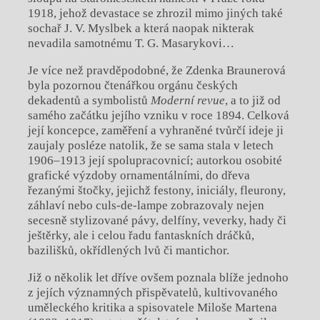
1918, jehož devastace se zhrozil mimo jiných také
sochař J. V. Myslbek a která naopak nikterak
nevadila samotnému T. G. Masarykovi…
Je více než pravděpodobné, že Zdenka Braunerová
byla pozornou čtenářkou orgánu českých
dekadentů a symbolistů
Moderní revue
, a to již od
samého začátku jejího vzniku v roce 1894. Celková
její koncepce, zaměření a vyhraněné tvůrčí ideje ji
zaujaly posléze natolik, že se sama stala v letech
1906–1913 její spolupracovnicí; autorkou osobité
grafické výzdoby ornamentálními, do dřeva
řezanými štočky, jejichž festony, iniciály, fleurony,
záhlaví nebo culs-de-lampe zobrazovaly nejen
secesně stylizované pávy, delfíny, veverky, hady či
ještěrky, ale i celou řadu fantaskních dráčků,
bazilišků, okřídlených lvů či mantichor.
Již o několik let dříve ovšem poznala blíže jednoho
z jejích významných přispěvatelů, kultivovaného
uměleckého kritika a spisovatele Miloše Martena