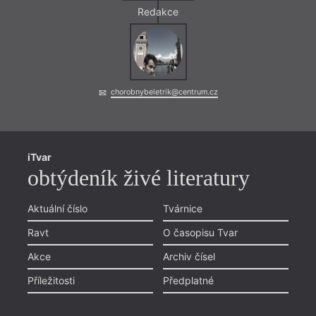
Redakce
chorobnybeletrik@centrum.cz
iTvar
obtýdeník živé literatury
Aktuální číslo
Tvárnice
Ravt
O časopisu Tvar
Akce
Archiv čísel
Příležitosti
Předplatné