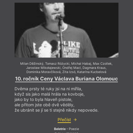
básnického kolektivu
G13
a spoluvydavatelem
časopisu
Jalta. Positionen zur jüdischen Gegenwart
(Jalta. Pozice k židovské současnosti). Jeho
básnické sbírky vycházejí v nakladatelství
Verlagshaus Berlin, naposledy
Gute Enden
(Dobré
konce, 2024). Na podzim 2025 vyjde esej
Alles auf
Anfang. Auf der Suche nach einer neuen
Erinnerungskultur
(Všechno od začátku. Hledání nové
kultury paměti) v nakladatelství Fischer Verlag
(společně s Hadijou Haruna‐Oelker).
Milan Děžinský
,
Tomasz Różycki
,
Michal Habaj
,
Max Czollek
,
Mil
Jarosław Mikołajewski
,
Ondřej Macl
,
Dagmara Kraus
,
Dominika Moravčíková
,
Zita Izsó
,
Katarína Kucbelová
10. ročník Ceny Václava Buriana Olomouc
10. 
Dvěma prsty té ruky jsi na ni mířila,
Dvěma 
když sis jako malá hrála na kovboje,
když 
jako by to byla hlaveň pistole,
jako b
ale přitom jste obě dvě věděly,
ale př
že ubránit se jí se ti stejně nikdy nepovede.
že ubr
Přečíst
Beletrie
– Poezie