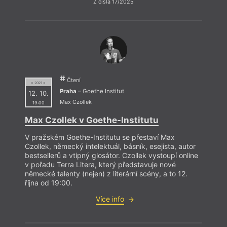
Z čísla 17/2025
Čtení
= 2021 =
Praha
– Goethe Institut
12. 10.
Max Czollek
19:00
Max Czollek v Goethe-Institutu
Max 
V pražském Goethe-Institutu se přestaví Max
Czollek, německý intelektuál, básník, esejista, autor
bestsellerů a vtipný glosátor. Czollek vystoupí online
v pořadu Terra Litera, který představuje nové
Čtená
německé talenty (nejen) z literární scény, a to 12.
nomin
října od 19:00.
perfo
Fiedo
Více info
Proko