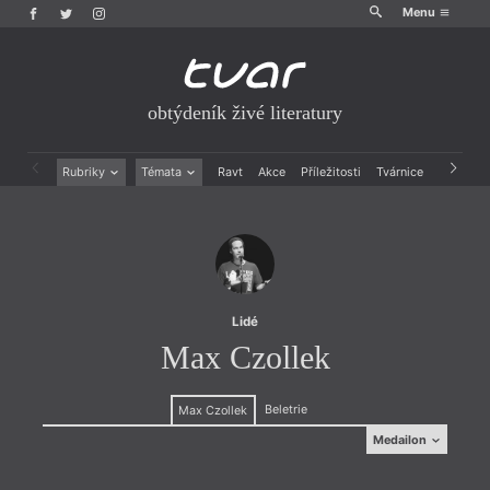
Menu
obtýdeník živé literatury
Rubriky
Témata
Ravt
Akce
Příležitosti
Tvárnice
Archiv
Beletrie
Ženy v katolické literatuře
Drobná publicistika
Právě vychází
Esejistika
Mauzoleum
Recenze a reflexe
Divadlo
Reportáže
Historie kolonialismu
Rozhovory
Dokument
Lidé
Výroční ceny
Max Czollek
Beletrie
Max Czollek
Medailon
Medailon
(1987, Východní Berlín) je členem berlínského