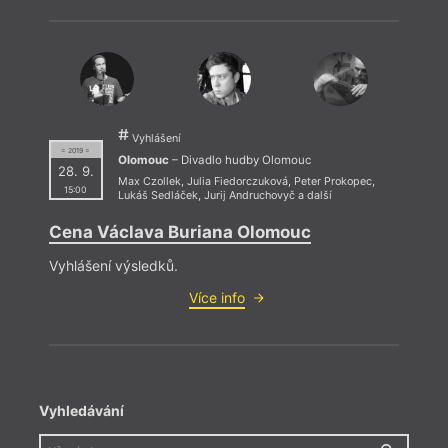
Vyhlášení
= 2019 =
Olomouc
– Divadlo hudby Olomouc
28. 9.
Max Czollek
,
Julia Fiedorczuková
,
Peter Prokopec
,
15:00
Lukáš Sedláček
,
Jurij Andruchovyč
a další
Cena Václava Buriana Olomouc
Vyhlášení výsledků.
Více info
Vyhledávání