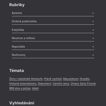
Rubriky
Beletrie
Poezie
,
Próza
,
Dokumenty
,
Drama
,
Celá rubrika
Drobná publicistika
Odlesk
,
Zasláno
,
Nezařazené
,
Novinky v Tvaru
,
Slovo
,
Výročí
,
Esejistika
Nekrolog
,
Glosa
,
Sloupek
,
Pozvánka
,
Literární soutěž
,
Komentář
,
Celá rubrika
Esej
,
Pádlo
,
Úvaha
,
Texty
,
Studie
,
Celá rubrika
Recenze a reflexe
Recenze
,
Dvakrát
,
Horké párky
,
969 slov o próze
,
Reportáže
Méně slov o próze
,
Celá rubrika
Literární zítřky
,
Reportáž
,
Literární život
,
Divadlo
,
Kritický ohlas
,
Rozhovory
Celá rubrika
Rozhovor
,
Anketa
,
Celá rubrika
Témata
Ženy v katolické literatuře
,
Právě vychází
,
Mauzoleum
,
Divadlo
,
Historie kolonialismu
,
Dokument
,
Výroční ceny
,
Útvary Sylvy Ficové
,
969 slov o próze
,
Islám
Vyhledávání