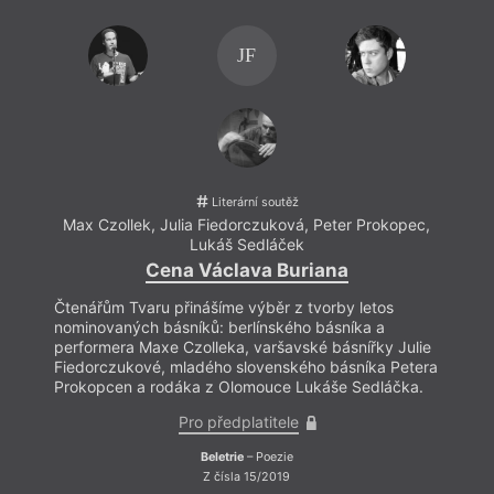
JF
Literární soutěž
Max Czollek
,
Julia Fiedorczuková
,
Peter Prokopec
,
Lukáš Sedláček
Cena Václava Buriana
Čtenářům Tvaru přinášíme výběr z tvorby letos
nominovaných básníků: berlínského básníka a
performera Maxe Czolleka, varšavské básnířky Julie
Fiedorczukové, mladého slovenského básníka Petera
Prokopcen a rodáka z Olomouce Lukáše Sedláčka.
Pro předplatitele
Beletrie
– Poezie
Z čísla 15/2019