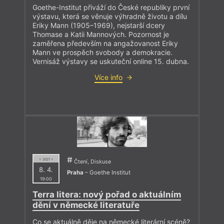
Goethe-Institut přiváží do České republiky první
výstavu, která se věnuje výhradně životu a dílu
Eriky Mann (1905–1969), nejstarší dcery
Thomase a Katii Mannových. Pozornost je
zaměřena především na angažovanost Eriky
Mann ve prospěch svobody a demokracie.
Vernisáž výstavy se uskuteční online 15. dubna.
Více info
= 2021 =
Čtení, Diskuse
8. 4.
Praha
– Goethe Institut
19:00
Terra litera: nový pořad o aktuálním
dění v německé literatuře
Co se aktuálně děje na německé literární scéně?