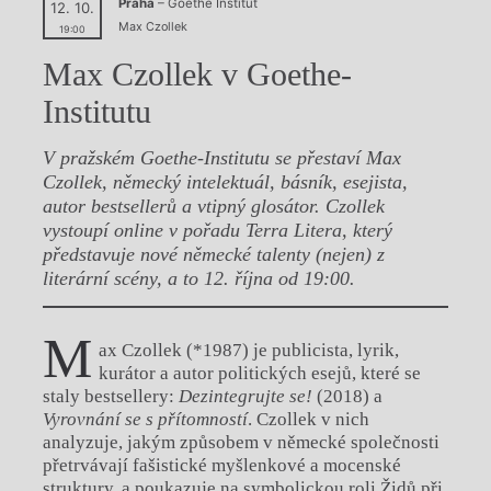
Praha
– Goethe Institut
12. 10.
Max Czollek
19:00
Max Czollek v Goethe-
Institutu
V pražském Goethe-Institutu se přestaví Max
Czollek, německý intelektuál, básník, esejista,
autor bestsellerů a vtipný glosátor. Czollek
vystoupí online v pořadu Terra Litera, který
představuje nové německé talenty (nejen) z
literární scény, a to 12. října od 19:00.
M
ax Czollek (*1987) je publicista, lyrik,
kurátor a autor politických esejů, které se
staly bestsellery:
Dezintegrujte se!
(2018) a
Vyrovnání se s přítomností
. Czollek v nich
analyzuje, jakým způsobem v německé společnosti
přetrvávají fašistické myšlenkové a mocenské
struktury, a poukazuje na symbolickou roli Židů při