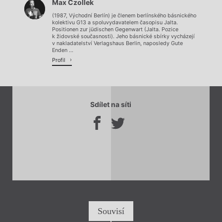
Max Czollek
Načítá se.
(1987, Východní Berlín) je členem berlínského básnického
kolektivu G13 a spoluvydavatelem časopisu Jalta.
Positionen zur jüdischen Gegenwart (Jalta. Pozice
k židovské současnosti). Jeho básnické sbírky vycházejí
v nakladatelství Verlagshaus Berlin, naposledy Gute
Enden ...
Profil
Sdílet na síti
Souvisí