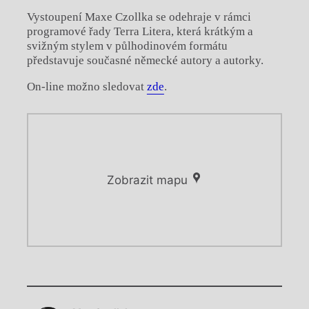
Vystoupení Maxe Czollka se odehraje v rámci
programové řady Terra Litera, která krátkým a
svižným stylem v půlhodinovém formátu
představuje současné německé autory a autorky.
On-line možno sledovat
zde
.
Zobrazit mapu
Chviličku.
Chviličku.
Načítá se.