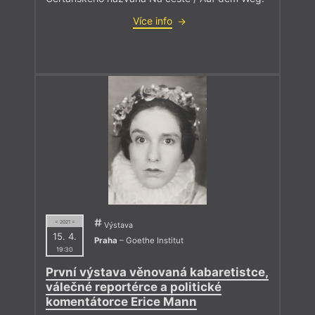
Více info
= 2021 =
Výstava
15. 4.
Praha
– Goethe Institut
19:30
První výstava věnovaná kabaretistce,
válečné reportérce a politické
komentátorce Erice Mann