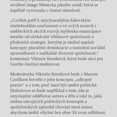
utváření image Německa jakožto země, která se
úspěšně vyrovnala s vlastní minulostí.
„Czollek patří k nejvýraznějším židovským
intelektuálům současnosti a ve svých textech i
uměleckých akcích rozvíjí myšlenku emancipace
menšin od očekávání většinové společnosti a
předestírá strategie, kterými je možné naplnit
koncepty pluralitní demokracie a nastolení sociální
spravedlnosti v radikálně diverzní společnosti,“
komentuje Viktorie Knotková, která bude akci pro
Goethe-Institut moderovat.
Moderátorka Viktorie Knotková bude s Maxem
Czollkem hovořit o jeho konceptu „odbojné
poezie“ a o tom, proč musí být umění politické.
Diskutovat se bude například o tom, zda je
smysluplné oddělovat autora a dílo a také to, jaká
změna stávajících politických konceptů a
společenských způsobů chování musí nastat,
abychom mohli všichni bez obav žít svou odlišnost.