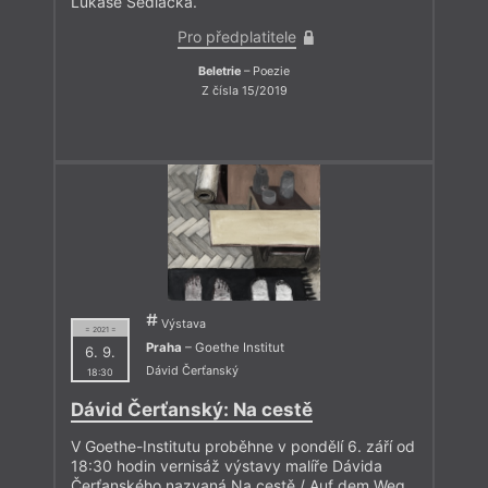
Lukáše Sedláčka.
Pro předplatitele
Beletrie
– Poezie
Z čísla 15/2019
Výstava
= 2021 =
Praha
– Goethe Institut
6. 9.
Dávid Čerťanský
18:30
Dávid Čerťanský: Na cestě
V Goethe-Institutu proběhne v pondělí 6. září od
18:30 hodin vernisáž výstavy malíře Dávida
Čerťanského nazvaná Na cestě / Auf dem Weg.