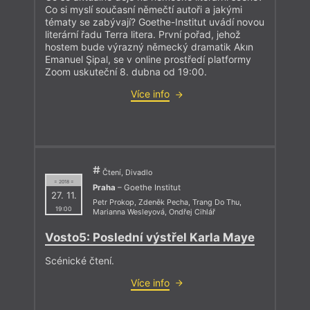
Co si myslí současní němečtí autoři a jakými
tématy se zabývají? Goethe-Institut uvádí novou
literární řadu Terra litera. První pořad, jehož
hostem bude výrazný německý dramatik Akın
Emanuel Şipal, se v online prostředí platformy
Zoom uskuteční 8. dubna od 19:00.
Více info
Čtení, Divadlo
= 2018 =
Praha
– Goethe Institut
27. 11.
Petr Prokop
,
Zdeněk Pecha
,
Trang Do Thu
,
19:00
Marianna Wesleyová
,
Ondřej Cihlář
Vosto5: Poslední výstřel Karla Maye
Scénické čtení.
Více info