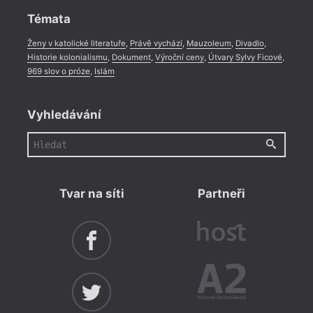
Témata
Ženy v katolické literatuře
,
Právě vychází
,
Mauzoleum
,
Divadlo
,
Historie kolonialismu
,
Dokument
,
Výroční ceny
,
Útvary Sylvy Ficové
,
969 slov o próze
,
Islám
Vyhledávání
Tvar na síti
Partneři