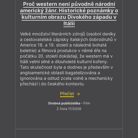
Proč western není původně národní
americký žánr. Historické poznámky o
kulturním obrazu Divokého západu v
Itálii
Velké množství literárních zdrojů (osobní deníky
a cestovatelské zápisky italských dobrodruhů v
Americe 18. a 19. století a následně bohatá
beletrie) a filmová produkce v němé éře na
počátku 20. století dokládají, že western má v
Itálii velmi silné a dlouholeté kulturní kořeny.
Tato skutečnost byla a dodnes je především v
angloamerické oblasti bagatelizována a
ignorována a odtud zcela volně a mechanicky
přechází i do českého kontextu.
Přečíst
Drobná publicistika
– Film
Z čísla 17/2026