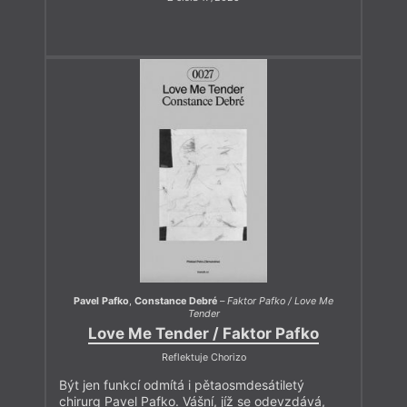
Křehkost je výraz odpovědnosti. Tady bychom se zdánlivě
mohli obloukem vrátit k tématu, jemuž jsme se tu věnovali
v předchozím čísle a ještě v několika starších: každá práce
s jazykem, která odmítá logiku výkonu, se dřív nebo později
střetne s otázkou, z čeho vlastně žít. Ale to teď nemám na
srdci; v tomto čísle děláme literaturu, ne rozruch. K debatě
o udržitelnosti literárního provozu se vrátíme v čísle příštím,
kde přineseme ještě dva příspěvky od spisovatelek. Asi už
poslední. Přesto se tématu budeme věnovat dál, v jiném
formátu, jak jsem vám slíbil – a už s tím můžu ven: naše
Večery Tvaru do konce roku doplní ještě jedna linie, kterou
budou tvořit čtyři živé debaty o potížích literárního provozu.
Podrobnější info brzy v našem newsletteru a na sockách. Tak
se někdy zastavte. A mezitím, a to hlavně, si čtěte.
Přeji vám, milí čtenáři a čtenářky, umíněné čtení.
Pavel Pafko
,
Constance Debré
–
Faktor Pafko / Love Me
Tender
Love Me Tender / Faktor Pafko
Reflektuje Chorizo
Být jen funkcí odmítá i pětaosmdesátiletý
chirurg Pavel Pafko. Vášní, jíž se odevzdává,