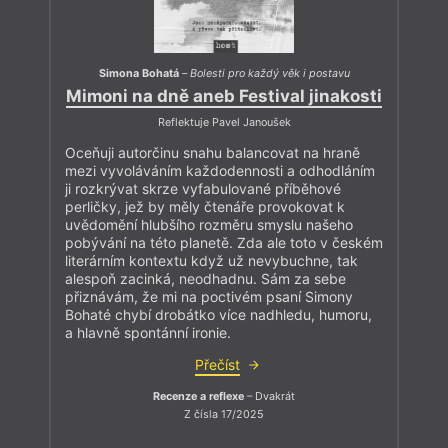
Simona Bohatá
–
Bolesti pro každý věk i postavu
Mimoni na dně aneb Festival jinakosti
Reflektuje Pavel Janoušek
Oceňuji autorčinu snahu balancovat na hraně
mezi vyvoláváním každodennosti a odhodláním
ji rozkrývat skrze vyfabulované příběhové
perličky, jež by měly čtenáře provokovat k
uvědomění hlubšího rozměru smyslu našeho
pobývání na této planetě. Zda ale toto v českém
literárním kontextu když už nevybuchne, tak
alespoň zacinká, neodhadnu. Sám za sebe
přiznávám, že mi na poctivém psaní Simony
Bohaté chybí drobátko více nadhledu, humoru,
a hlavně spontánní ironie.
Přečíst
Recenze a reflexe
– Dvakrát
Z čísla 17/2025