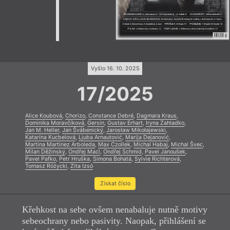
Vyšlo 16. 10. 2025
17/2025
Alice Koubová
,
Chorizo
,
Constance Debré
,
Dagmara Kraus
,
Dominika Moravčíková
,
Gersin
,
Gustav Erhart
,
Iryna Zahladko
,
Jan M. Heller
,
Jan Švábenický
,
Jarosław Mikołajewski
,
Katarína Kucbelová
,
Ljuba Arnautović
,
Marija Dejanović
,
Martina Martinez Arboleda
,
Max Czollek
,
Michal Habaj
,
Michal Švec
,
Milan Děžinský
,
Ondřej Macl
,
Ondřej Schmid
,
Pavel Janoušek
,
Pavel Pafko
,
Petr Hruška
,
Simona Bohatá
,
Sylvie Richterová
,
Tomasz Różycki
,
Zita Izsó
Získat číslo
Křehkost na sebe ovšem nenabaluje nutně motivy
sebeochrany nebo pasivity. Naopak, přihlášení se