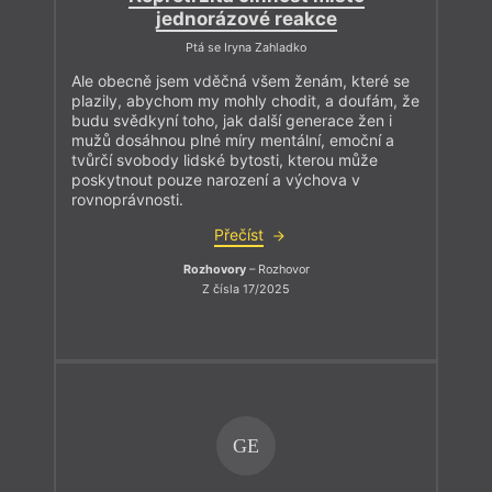
jednorázové reakce
Ptá se Iryna Zahladko
Ale obecně jsem vděčná všem ženám, které se
plazily, abychom my mohly chodit, a doufám, že
budu svědkyní toho, jak další generace žen i
mužů dosáhnou plné míry mentální, emoční a
tvůrčí svobody lidské bytosti, kterou může
poskytnout pouze narození a výchova v
rovnoprávnosti.
Přečíst
Rozhovory
– Rozhovor
Z čísla 17/2025
GE