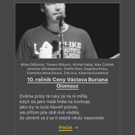
Milan Děžinský
,
Tomasz Różycki
,
Michal Habaj
,
Max Czollek
,
Jarosław Mikołajewski
,
Ondřej Macl
,
Dagmara Kraus
,
Dominika Moravčíková
,
Zita Izsó
,
Katarína Kucbelová
10. ročník Ceny Václava Buriana
Olomouc
Dvěma prsty té ruky jsi na ni mířila,
když sis jako malá hrála na kovboje,
jako by to byla hlaveň pistole,
ale přitom jste obě dvě věděly,
že ubránit se jí se ti stejně nikdy nepovede.
Přečíst