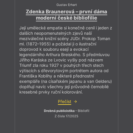
Gustav Erhart
Zdenka Braunerová – první dáma
moderní české bibliofilie
Její umělecké empatie si konečně cenil i jeden z
dalších neopomenutelných zjevů naší
meziválečné knižní scény JUDr. Prokop Toman
ml. (1872–1955) a požádal ji o ilustrační
doprovod k souboru esejí a evokací
legendárního Arthura Breiského. S předmluvou
Jiřího Karáska ze Lvovic vyšly pod názvem
Triumf zla roku 1927 v pouhých třech stech
výtiscích s dřevorytovým portrétem autora od
Františka Koblihy a některé přednostní
exempláře (na císařském japanu a van Gelderu)
doplňují navíc všechny její průvodně černobílé
kresebné prvky ruční kolorování.
Přečíst
Drobná publicistika
– Bibliofil
Z čísla 17/2025