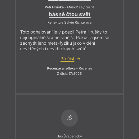
Petr Hruška
–
Minout se přesně
básně čtou svět
Reflektuje Sylvie Richterová
Toto odhalování je v poezii Petra Hrušky to
nejoriginálnější a nejsilnější. Pokusila jsem se
zachytit jeho meta-fyziku jako vidění
neviděných i neviditelných světů.
Přečíst
Recenze a reflexe
– Recenze
Z čísla 17/2025
JŠ
Jan Švábenický