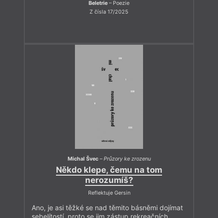
Beletrie
– Poezie
Z čísla 17/2025
Michal Švec
–
Průzory ke zrozenu
Někdo klepe, čemu na tom
nerozumíš?
Reflektuje Gersin
Ano, je asi těžké se nad těmito básněmi dojímat
sebelítostí, proto se jim zástup rekreačních