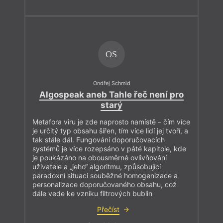
OS
Ondřej Schmid
Algospeak aneb Tahle řeč není pro
starý
Metafora viru je zde naprosto namístě – čím více
je určitý typ obsahu šířen, tím více lidí jej tvoří, a
tak stále dál. Fungování doporučovacích
systémů je více rozepsáno v páté kapitole, kde
je poukázáno na obousměrné ovlivňování
uživatele a „jeho“ algoritmu, způsobující
paradoxní situaci souběžné homogenizace a
personalizace doporučovaného obsahu, což
dále vede ke vzniku filtrových bublin
Přečíst