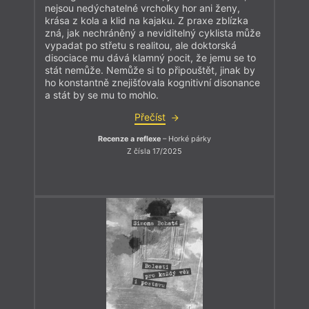
nejsou nedýchatelné vrcholky hor ani ženy,
krása z kola a klid na kajaku. Z praxe zblízka
zná, jak nechráněný a neviditelný cyklista může
vypadat po střetu s realitou, ale doktorská
disociace mu dává klamný pocit, že jemu se to
stát nemůže. Nemůže si to připouštět, jinak by
ho konstantně znejišťovala kognitivní disonance
a stát by se mu to mohlo.
Přečíst
Recenze a reflexe
– Horké párky
Z čísla 17/2025