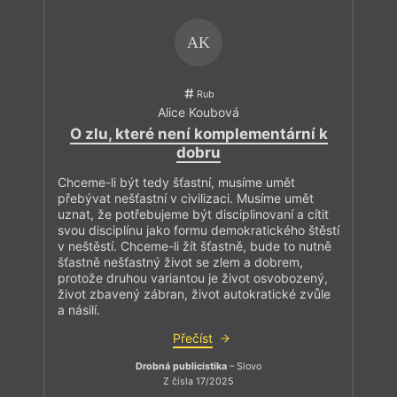
AK
Rub
Alice Koubová
O zlu, které není komplementární k
dobru
Chceme-li být tedy šťastní, musíme umět
přebývat nešťastní v civilizaci. Musíme umět
uznat, že potřebujeme být disciplinovaní a cítit
svou disciplínu jako formu demokratického štěstí
v neštěstí. Chceme-li žít šťastně, bude to nutně
šťastně nešťastný život se zlem a dobrem,
protože druhou variantou je život osvobozený,
život zbavený zábran, život autokratické zvůle
a násilí.
Přečíst
Drobná publicistika
– Slovo
Z čísla 17/2025