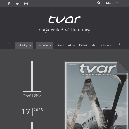
Menu
obtýdeník živé literatury
Rubriky
Témata
Ravt
Akce
Příležitosti
Tvárnice
Archiv
Beletrie
Ženy v katolické literatuře
Drobná publicistika
Právě vychází
Esejistika
Mauzoleum
Recenze a reflexe
Divadlo
Reportáže
Historie kolonialismu
Rozhovory
Dokument
Výroční ceny
Profil čísla
17
|
2025