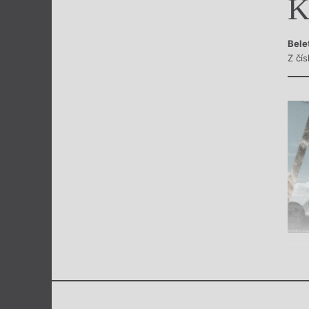
K
Výroční cen
Bele
Z čí