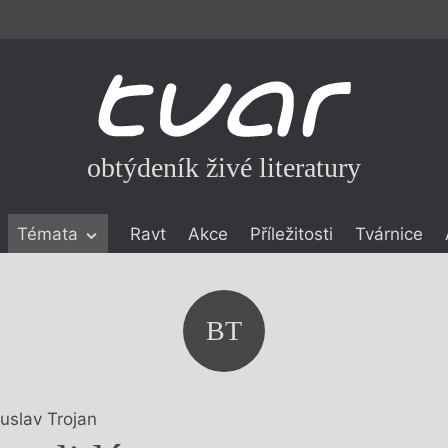
obtýdeník živé literatury
Témata
Ravt
Akce
Příležitosti
Tvárnice
ické literatuře
icistika
zí
BT
eflexe
onialismu
uslav Trojan