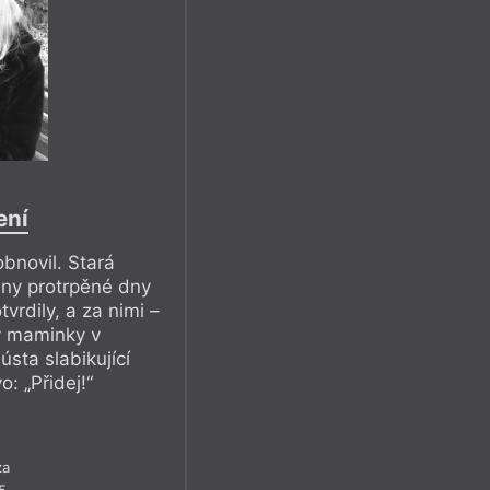
ení
bnovil. Stará
hny protrpěné dny
tvrdily, a za nimi –
y maminky v
ústa slabikující
: „Přidej!“
za
5