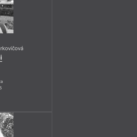
erkovičová
i
za
5