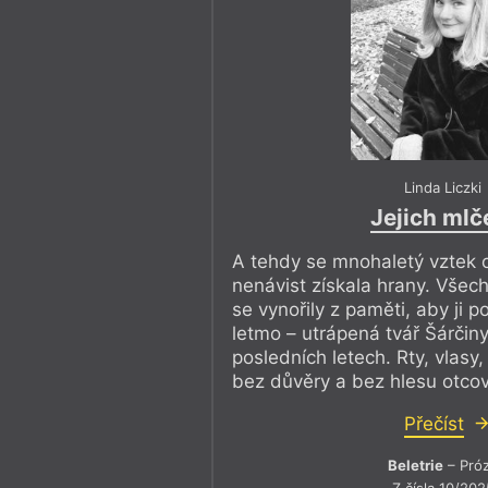
Linda Liczki
Jejich mlč
A tehdy se mnohaletý vztek o
nenávist získala hrany. Všec
se vynořily z paměti, aby ji po
letmo – utrápená tvář Šárčin
posledních letech. Rty, vlasy, 
bez důvěry a bez hlesu otcovo
Přečíst
Beletrie
– Pró
Z čísla 10/202