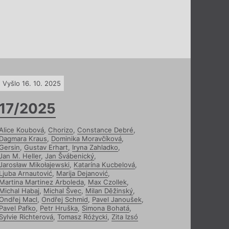
Vyšlo 16. 10. 2025
17/2025
Alice Koubová
,
Chorizo
,
Constance Debré
,
Dagmara Kraus
,
Dominika Moravčíková
,
Gersin
,
Gustav Erhart
,
Iryna Zahladko
,
Jan M. Heller
,
Jan Švábenický
,
Jarosław Mikołajewski
,
Katarína Kucbelová
,
Ljuba Arnautović
,
Marija Dejanović
,
Martina Martinez Arboleda
,
Max Czollek
,
Michal Habaj
,
Michal Švec
,
Milan Děžinský
,
Ondřej Macl
,
Ondřej Schmid
,
Pavel Janoušek
,
Pavel Pafko
,
Petr Hruška
,
Simona Bohatá
,
Sylvie Richterová
,
Tomasz Różycki
,
Zita Izsó