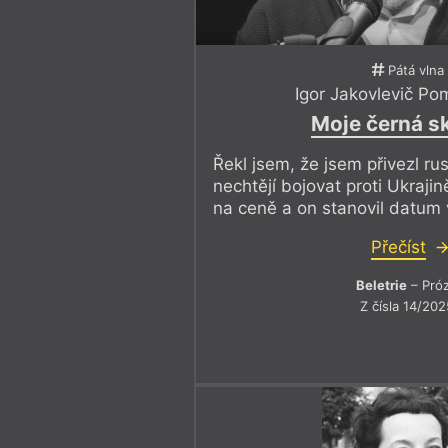
Pátá vlna
Igor Jakovlevič P
Moje černá s
Řekl jsem, že jsem přivezl rus
nechtějí bojovat proti Ukraji
na ceně a on stanovil datum v
Přečíst
Beletrie
– Pró
Z čísla 14/202