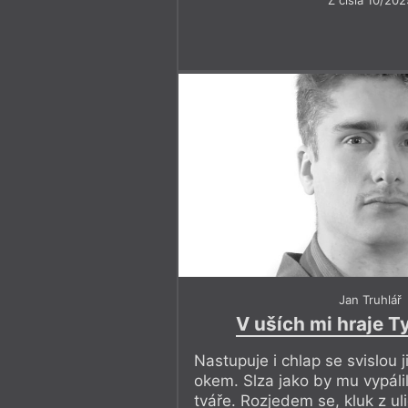
Jan Truhlář
V uších mi hraje T
Nastupuje i chlap se svislou 
okem. Slza jako by mu vypálil
tváře. Rozjedem se, kluk z ul