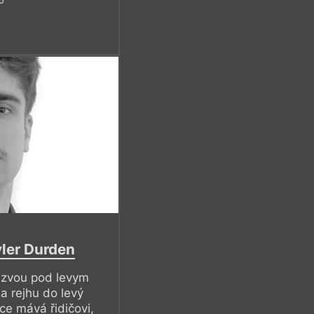
yler Durden
jizvou pod levym
a rejhu do levý
ice mává řidičovi,