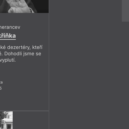
omerancev
kříňka
ké dezertéry, kteří
ně. Dohodli jsme se
yplutí.
za
5