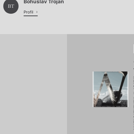
Bohuslav Trojan
Načítá se.
BT
Profil