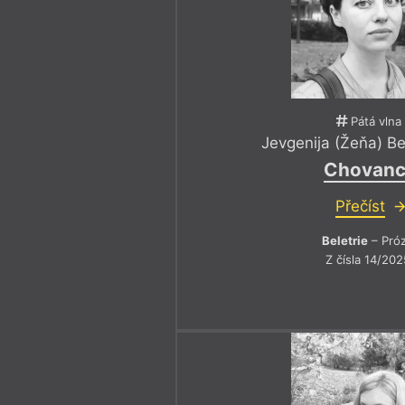
Pátá vlna
Jevgenija (Žeňa) B
Chovanc
Přečíst
Beletrie
– Pró
Z čísla 14/202