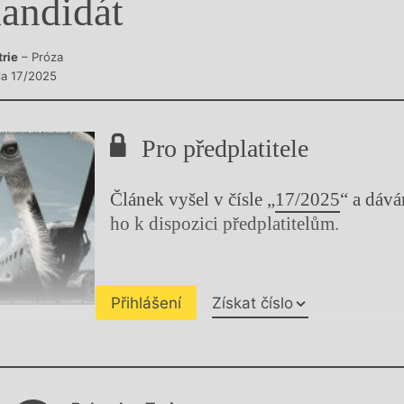
andidát
y
trie
– Próza
sla 17/2025
Pro předplatitele
Článek vyšel v čísle „
17/2025
“ a dáv
ho k dispozici předplatitelům.
Přihlášení
Získat číslo
Chviličku.