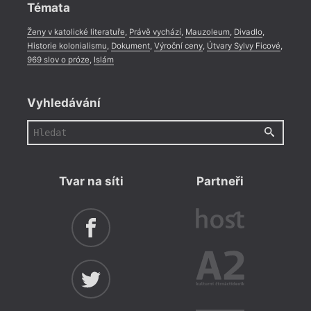
Témata
Ženy v katolické literatuře
,
Právě vychází
,
Mauzoleum
,
Divadlo
,
Historie kolonialismu
,
Dokument
,
Výroční ceny
,
Útvary Sylvy Ficové
,
969 slov o próze
,
Islám
Vyhledávání
Tvar na síti
Partneři