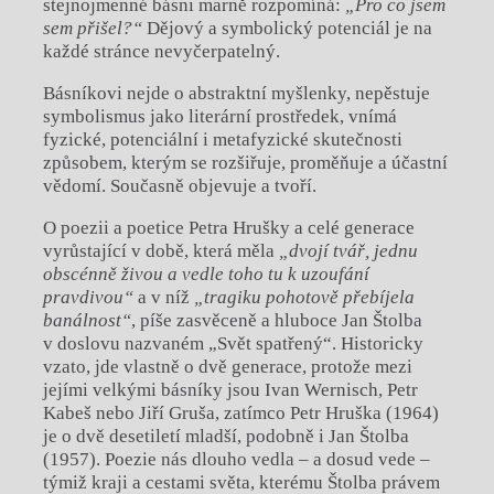
stejnojmenné básni marně rozpomíná:
„Pro co jsem
sem přišel?“
Dějový a symbolický potenciál je na
každé stránce nevyčerpatelný.
Básníkovi nejde o abstraktní myšlenky, nepěstuje
symbolismus jako literární prostředek, vnímá
fyzické, potenciální i metafyzické skutečnosti
způsobem, kterým se rozšiřuje, proměňuje a účastní
vědomí. Současně objevuje a tvoří.
O poezii a poetice Petra Hrušky a celé generace
vyrůstající v době, která měla
„dvojí tvář, jednu
obscénně živou a vedle toho tu k uzoufání
pravdivou“
a v níž
„tragiku pohotově přebíjela
banálnost“
, píše zasvěceně a hluboce Jan Štolba
v doslovu nazvaném „Svět spatřený“. Historicky
vzato, jde vlastně o dvě generace, protože mezi
jejími velkými básníky jsou Ivan Wernisch, Petr
Kabeš nebo Jiří Gruša, zatímco Petr Hruška (1964)
je o dvě desetiletí mladší, podobně i Jan Štolba
(1957). Poezie nás dlouho vedla – a dosud vede –
týmiž kraji a cestami světa, kterému Štolba právem