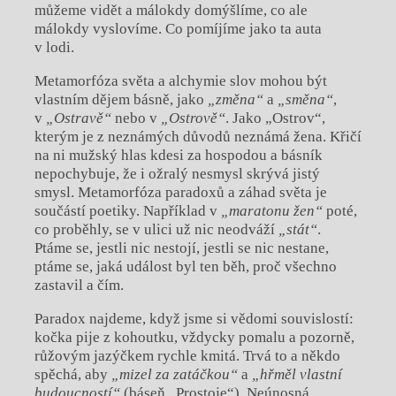
můžeme vidět a málokdy domýšlíme, co ale
málokdy vyslovíme. Co pomíjíme jako ta auta
v lodi.
Metamorfóza světa a alchymie slov mohou být
vlastním dějem básně, jako
„změna“
a
„směna“
,
v
„Ostravě“
nebo v
„Ostrově“
. Jako „Ostrov“,
kterým je z neznámých důvodů neznámá žena. Křičí
na ni mužský hlas kdesi za hospodou a básník
nepochybuje, že i ožralý nesmysl skrývá jistý
smysl. Metamorfóza paradoxů a záhad světa je
součástí poetiky. Například v
„maratonu žen“
poté,
co proběhly, se v ulici už nic neodváží
„stát“
.
Ptáme se, jestli nic nestojí, jestli se nic nestane,
ptáme se, jaká událost byl ten běh, proč všechno
zastavil a čím.
Paradox najdeme, když jsme si vědomi souvislostí:
kočka pije z kohoutku, vždycky pomalu a pozorně,
růžovým jazýčkem rychle kmitá. Trvá to a někdo
spěchá, aby
„mizel za zatáčkou“
a
„hřměl vlastní
budoucností“
(báseň „Prostoje“). Neúnosná