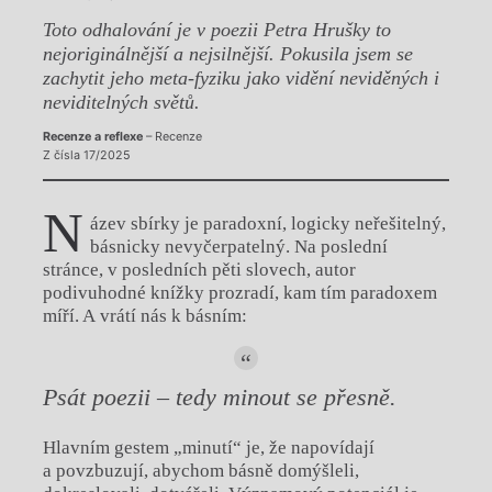
Toto odhalování je v poezii Petra Hrušky to
nejoriginálnější a nejsilnější. Pokusila jsem se
zachytit jeho meta-fyziku jako vidění neviděných i
neviditelných světů.
Recenze a reflexe
– Recenze
Z čísla 17/2025
N
ázev sbírky je paradoxní, logicky neřešitelný,
básnicky nevyčerpatelný. Na poslední
stránce, v posledních pěti slovech, autor
podivuhodné knížky prozradí, kam tím paradoxem
míří. A vrátí nás k básním:
Psát poezii – tedy minout se přesně.
Hlavním gestem „minutí“ je, že napovídají
a povzbuzují, abychom básně domýšleli,