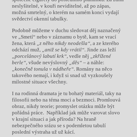
neslyšitelné, v kouři neviditelné, až po zápas,
možná smrtelný, o kterém na samém konci vydají
svědectví okenní tabulky.
Podobně můžeme v duchu sledovat děj naznačený
ve „Smetí“ nebo v záznamu o bytě, kam se vrací
žena, která
„z něho nikdy neodešla“
, a ze kterého
odchází muž,
„aniž se kdy vrátil“
. Jinde zas leží
„porcelánový labutí krk“
, vedle něj
„zkřížené
berle“
, všude nevýslovný
„děs“
– a náhle:
„konečně tonula v nádheře“
. Romány na něco
takového nemají, i když si snad už vyzkoušely
milostné situace všechny.
I na rodinná dramata je tu bohatý materiál, taky na
filosofii nebo na téma moci a bezmoci. Promlouvá
obraz, nikdy teorie; promyslet otázku může být
pořádná práce. Například jak může varovat slovo
v krajní situaci a jak příroda? Na hraně
nebezpečného srázu se s podemletou tabulí
poslední výstraha už už kácí.