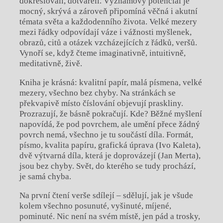
dokreslovali, dotvářeli. Významový potenciál je
mocný, skrývá a zároveň připomíná věčná i akutní
témata světa a každodenního života. Velké mezery
mezi řádky odpovídají váze i vážnosti myšlenek,
obrazů, citů a otázek vzcházejících z řádků, veršů.
Vynoří se, když čteme imaginativně, intuitivně,
meditativně, živě.
Kniha je krásná: kvalitní papír, malá písmena, velké
mezery, všechno bez chyby. Na stránkách se
překvapivě místo číslování objevují praskliny.
Prozrazují, že básně pokračují. Kde? Běžné myšlení
napovídá, že pod povrchem, ale umění přece žádný
povrch nemá, všechno je tu součástí díla. Formát,
písmo, kvalita papíru, grafická úprava (Ivo Kaleta),
dvě výtvarná díla, která je doprovázejí (Jan Merta),
jsou bez chyby. Svět, do kterého se tudy prochází,
je samá chyba.
Na první čtení verše sdílejí – sdělují, jak je všude
kolem všechno posunuté, vyšinuté, míjené,
pominuté. Nic není na svém místě, jen pád a trosky,