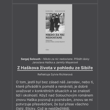
Sergej Solouch
–
Nikdo za nic nedostane. Příběh lásky
Jaroslava Haška a Jarmily Mayerové
Z Haškova života v pohledu ze Sibiře
Reflektuje Sylvie Richterová
O tom, jestli byl bez zásad náš Jaroslav, nebo ti,
které přiváděl k pomstě a nenávisti, je dobré
uvažovat v konkrétních situacích a se znalostí
lidí i okolností. Když nad Solouchovým románem
znovu Haška pozoruji a poznávám, znovu se mi
potvrzuje přesvědčení, že byl přese všechno
čistý. Eticky. Což je nejdůležitější.