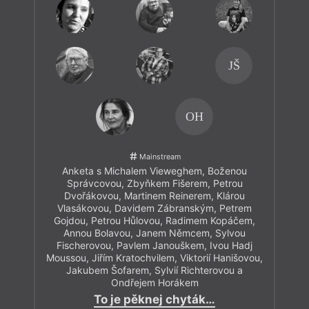
JŠ
OH
Mainstream
Anketa s Michalem Vieweghem, Boženou
Správcovou, Zbyňkem Fišerem, Petrou
Dvořákovou, Martinem Reinerem, Klárou
Vlasákovou, Davidem Zábranským, Petrem
Gojdou, Petrou Hůlovou, Radimem Kopáčem,
Annou Bolavou, Janem Němcem, Sylvou
Fischerovou, Pavlem Janouškem, Ivou Hadj
Moussou, Jiřím Kratochvilem, Viktorií Hanišovou,
Jakubem Šofarem, Sylvií Richterovou a
Ondřejem Horákem
To je pěknej chyták…