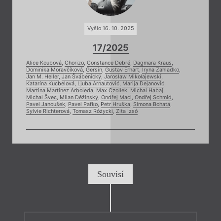
Vyšlo 16. 10. 2025
17/2025
Alice Koubová
,
Chorizo
,
Constance Debré
,
Dagmara Kraus
,
Dominika Moravčíková
,
Gersin
,
Gustav Erhart
,
Iryna Zahladko
,
Jan M. Heller
,
Jan Švábenický
,
Jarosław Mikołajewski
,
Katarína Kucbelová
,
Ljuba Arnautović
,
Marija Dejanović
,
Martina Martinez Arboleda
,
Max Czollek
,
Michal Habaj
,
Michal Švec
,
Milan Děžinský
,
Ondřej Macl
,
Ondřej Schmid
,
Pavel Janoušek
,
Pavel Pafko
,
Petr Hruška
,
Simona Bohatá
,
Sylvie Richterová
,
Tomasz Różycki
,
Zita Izsó
Souvisí