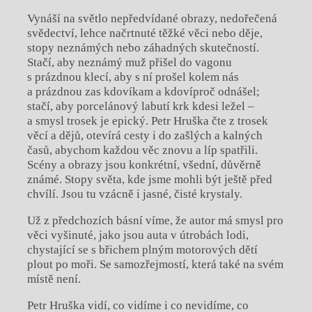
Vynáší na světlo nepředvídané obrazy, nedořečená
svědectví, lehce načrtnuté těžké věci nebo děje,
stopy neznámých nebo záhadných skutečností.
Stačí, aby neznámý muž přišel do vagonu
s prázdnou klecí, aby s ní prošel kolem nás
a prázdnou zas kdovíkam a kdovíproč odnášel;
stačí, aby porcelánový labutí krk kdesi ležel –
a smysl trosek je epický. Petr Hruška čte z trosek
věcí a dějů, otevírá cesty i do zašlých a kalných
časů, abychom každou věc znovu a líp spatřili.
Scény a obrazy jsou konkrétní, všední, důvěrně
známé. Stopy světa, kde jsme mohli být ještě před
chvílí. Jsou tu vzácně i jasné, čisté krystaly.
Už z předchozích básní víme, že autor má smysl pro
věci vyšinuté, jako jsou auta v útrobách lodi,
chystající se s břichem plným motorových dětí
plout po moři. Se samozřejmostí, která také na svém
místě není.
Petr Hruška vidí, co vidíme i co nevidíme, co