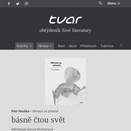
Menu
obtýdeník živé literatury
Rubriky
Témata
Ravt
Akce
Příležitosti
Tvárnice
Archiv
Beletrie
Ženy v katolické literatuře
Drobná publicistika
Právě vychází
Esejistika
Mauzoleum
Recenze a reflexe
Divadlo
Reportáže
Historie kolonialismu
Rozhovory
Dokument
Výroční ceny
Petr Hruška
–
Minout se přesně
básně čtou svět
Reflektuje Sylvie Richterová