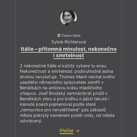
Česko–Itálie
Sylvie Richterová
Itálie – přítomná minulost, nekonečno
i smrtelnost
Z nekonečné Itálie si každý vybere tu svou.
Nekonečnost a smrtelnost: podivuhodně jedna
druhou nevylučuje. Thomas Mann nechal svého
usedlého německého spisovatele zemřít v
Benátkách na antickou krásu mladičkého
chlapce. Josif Brodský osmnáctkrát prožil v
Benátkách zimu a pro knížku o jejich tekuté i
klenuté poezii pojmenoval podle staré
„nemocnice pro nevyléčitelné“ pás základů
města pokrytý kamenem podél vody, od města
odvrácený.
Přečíst