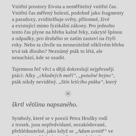
Vnitřní prostory života a neměřitelný vnitřní čas.
Vnitřní čas měřený bolestí, podobně jako fragmenty
a paradoxy, zviditelňuje světy, přítomné, živé
a existující mimo fyzikální zákony. Pro jednoho
tento čas plyne na břehu kalné řeky, zakryté špínou
a odpadky, pro druhého se zatím zastaví na čtyři
roky. Nebo ta chvíle na nesnesitelně ošklivém břehu
trvá tak dlouho? Neznámý pták tu létá, ale
nenachází, kde se usadit.
Tajemnou řeč věcí a dějů dokreslují nejpřesněji
ptáci: Alky
„chladných moří“
,
„potulné hejno“
,
pták nikdy neviděný. „
Stín letícího ptáka“
, který
škrtl většinu napsaného
.
Symboly, které se v poezii Petra Hrušky rodí
z trosek, jsou nepředvídané, nezakódované,
přehlédnutelné, jako když se
„Adam uvnitř“
ve