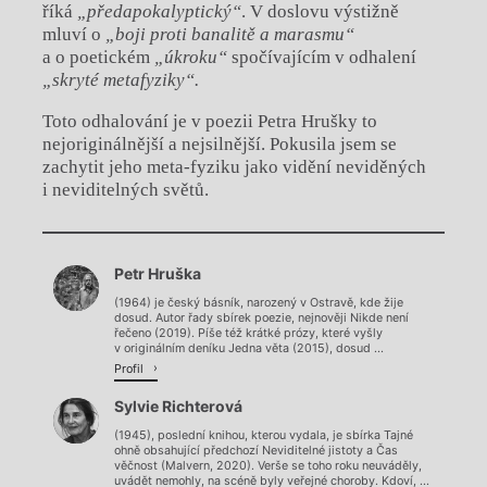
říká
„předapokalyptický“
. V doslovu výstižně
mluví o
„boji proti banalitě a marasmu“
a o poetickém
„úkroku“
spočívajícím v odhalení
„skryté metafyziky“.
Toto odhalování je v poezii Petra Hrušky to
nejoriginálnější a nejsilnější. Pokusila jsem se
zachytit jeho meta-fyziku jako vidění neviděných
i neviditelných světů.
Chviličku.
Petr Hruška
Načítá se.
(1964) je český básník, narozený v Ostravě, kde žije
dosud. Autor řady sbírek poezie, nejnověji Nikde není
řečeno (2019). Píše též krátké prózy, které vyšly
v originálním deníku Jedna věta (2015), dosud ...
Profil
Sylvie Richterová
(1945), poslední knihou, kterou vydala, je sbírka Tajné
ohně obsahující předchozí Neviditelné jistoty a Čas
věčnost (Malvern, 2020). Verše se toho roku neuváděly,
uvádět nemohly, na scéně byly veřejné choroby. Kdoví, ...