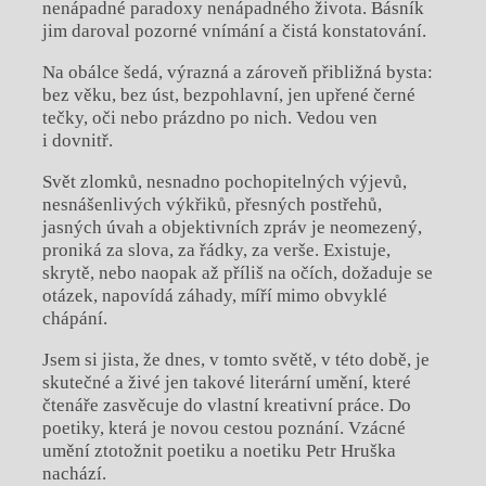
nenápadné paradoxy nenápadného života. Básník
jim daroval pozorné vnímání a čistá konstatování.
Na obálce šedá, výrazná a zároveň přibližná bysta:
bez věku, bez úst, bezpohlavní, jen upřené černé
tečky, oči nebo prázdno po nich. Vedou ven
i dovnitř.
Svět zlomků, nesnadno pochopitelných výjevů,
nesnášenlivých výkřiků, přesných postřehů,
jasných úvah a objektivních zpráv je neomezený,
proniká za slova, za řádky, za verše. Existuje,
skrytě, nebo naopak až příliš na očích, dožaduje se
otázek, napovídá záhady, míří mimo obvyklé
chápání.
Jsem si jista, že dnes, v tomto světě, v této době, je
skutečné a živé jen takové literární umění, které
čtenáře zasvěcuje do vlastní kreativní práce. Do
poetiky, která je novou cestou poznání. Vzácné
umění ztotožnit poetiku a noetiku Petr Hruška
nachází.