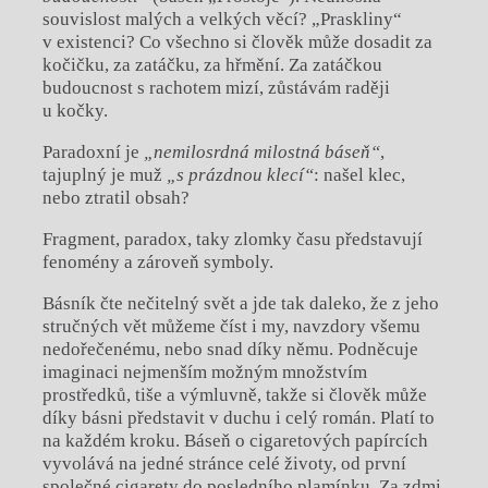
souvislost malých a velkých věcí? „Praskliny“
v existenci? Co všechno si člověk může dosadit za
kočičku, za zatáčku, za hřmění. Za zatáčkou
budoucnost s rachotem mizí, zůstávám raději
u kočky.
Paradoxní je
„nemilosrdná milostná báseň“
,
tajuplný je muž
„s prázdnou klecí“
: našel klec,
nebo ztratil obsah?
Fragment, paradox, taky zlomky času představují
fenomény a zároveň symboly.
Básník čte nečitelný svět a jde tak daleko, že z jeho
stručných vět můžeme číst i my, navzdory všemu
nedořečenému, nebo snad díky němu. Podněcuje
imaginaci nejmenším možným množstvím
prostředků, tiše a výmluvně, takže si člověk může
díky básni představit v duchu i celý román. Platí to
na každém kroku. Báseň o cigaretových papírcích
vyvolává na jedné stránce celé životy, od první
společné cigarety do posledního plamínku. Za zdmi