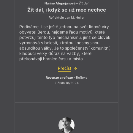
Narine Abgarjanová
–
Žít dál
Žít dál, i když se už moc nechce
Reflektuje Jan M. Heller
Podíváme-li se ještě jednou na svět lidové víry
obyvatel Berdu, najdeme řadu motivů, které
potvrzují tento typ mechanismu, jímž se člověk
vyrovnává s bolestí, ztrátou i nesmyslnou
absurditou války. Je to společenství komunitní,
kladoucí velký důraz na vazby, které
překonávají hranice času a místa.
Přečíst
Recenze a reflexe
– Reflexe
Z čísla 18/2024