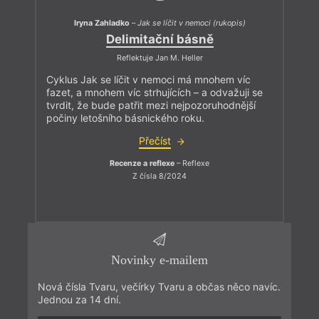
Iryna Zahladko
–
Jak se líčit v nemoci (rukopis)
Delimitační básně
Reflektuje Jan M. Heller
Cyklus Jak se líčit v nemoci má mnohem víc
fazet, a mnohem víc strhujících – a odvažuji se
tvrdit, že bude patřit mezi nejpozoruhodnější
počiny letošního básnického roku.
Přečíst
Recenze a reflexe
– Reflexe
Z čísla 8/2024
Novinky e-mailem
Nová čísla Tvaru, večírky Tvaru a občas něco navíc.
Jednou za 14 dní.