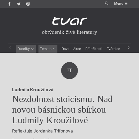
Menu
obtýdeník živé literatury
Rubriky
Témata
Ravt
Akce
Příležitosti
Tvárnice
Archiv
Beletrie
Ženy v katolické literatuře
Drobná publicistika
Právě vychází
JT
Esejistika
Mauzoleum
Recenze a reflexe
Divadlo
Reportáže
Historie kolonialismu
Ludmila Kroužilová
Rozhovory
Dokument
Nezdolnost stoicismu. Nad
Výroční ceny
novou básnickou sbírkou
Ludmily Kroužilové
Reflektuje Jordanka Trifonova