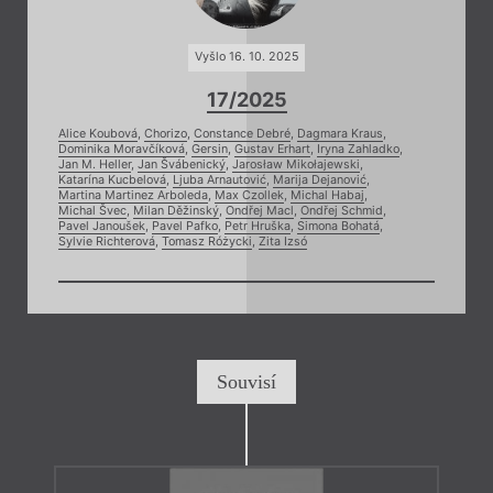
Vyšlo 16. 10. 2025
17/2025
Alice Koubová
,
Chorizo
,
Constance Debré
,
Dagmara Kraus
,
Dominika Moravčíková
,
Gersin
,
Gustav Erhart
,
Iryna Zahladko
,
Jan M. Heller
,
Jan Švábenický
,
Jarosław Mikołajewski
,
Katarína Kucbelová
,
Ljuba Arnautović
,
Marija Dejanović
,
Martina Martinez Arboleda
,
Max Czollek
,
Michal Habaj
,
Michal Švec
,
Milan Děžinský
,
Ondřej Macl
,
Ondřej Schmid
,
Pavel Janoušek
,
Pavel Pafko
,
Petr Hruška
,
Simona Bohatá
,
Sylvie Richterová
,
Tomasz Różycki
,
Zita Izsó
Souvisí