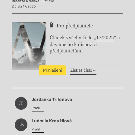
Recenze a reflexe
– Reflexe
Z čísla 17/2025
Pro předplatitele
Článek vyšel v čísle „
17/2025
“ a
dáváme ho k dispozici
předplatitelům.
Přihlášení
Získat číslo
Chviličku.
Jordanka Trifonova
Načítá se.
JT
Profil
Ludmila Kroužilová
LK
Profil