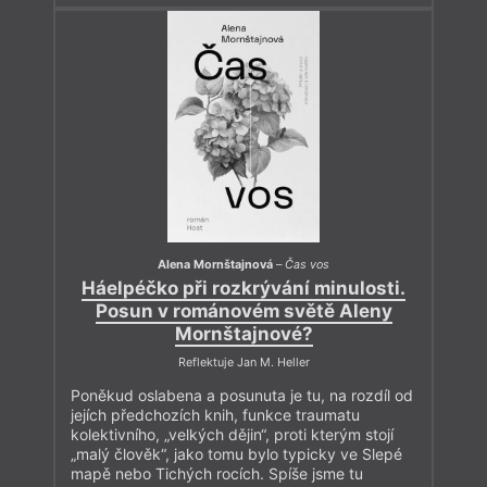
Alena Mornštajnová
–
Čas vos
Háelpéčko při rozkrývání minulosti.
Posun v románovém světě Aleny
Mornštajnové?
Reflektuje Jan M. Heller
Poněkud oslabena a posunuta je tu, na rozdíl od
jejích předchozích knih, funkce traumatu
kolektivního, „velkých dějin“, proti kterým stojí
„malý člověk“, jako tomu bylo typicky ve Slepé
mapě nebo Tichých rocích. Spíše jsme tu