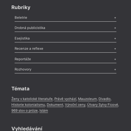
Rubriky
Beletrie
Poezie
,
Próza
,
Dokumenty
,
Drama
,
Celá rubrika
Drobná publicistika
Odlesk
,
Zasláno
,
Nezařazené
,
Novinky v Tvaru
,
Slovo
,
Výročí
,
Esejistika
Nekrolog
,
Glosa
,
Sloupek
,
Pozvánka
,
Literární soutěž
,
Komentář
,
Celá rubrika
Esej
,
Pádlo
,
Úvaha
,
Texty
,
Studie
,
Celá rubrika
Recenze a reflexe
Recenze
,
Dvakrát
,
Horké párky
,
969 slov o próze
,
Reportáže
Méně slov o próze
,
Celá rubrika
Literární zítřky
,
Reportáž
,
Literární život
,
Divadlo
,
Kritický ohlas
,
Rozhovory
Celá rubrika
Rozhovor
,
Anketa
,
Celá rubrika
Témata
Ženy v katolické literatuře
,
Právě vychází
,
Mauzoleum
,
Divadlo
,
Historie kolonialismu
,
Dokument
,
Výroční ceny
,
Útvary Sylvy Ficové
,
969 slov o próze
,
Islám
Vyhledávání