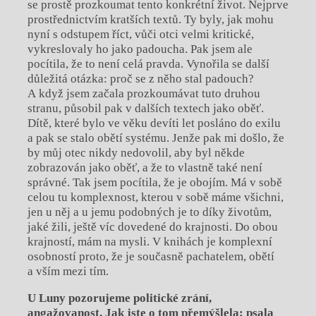
se prostě prozkoumat tento konkrétní život. Nejprve
prostřednictvím kratších textů. Ty byly, jak mohu
nyní s odstupem říct, vůči otci velmi kritické,
vykreslovaly ho jako padoucha. Pak jsem ale
pocítila, že to není celá pravda. Vynořila se další
důležitá otázka: proč se z něho stal padouch?
A když jsem začala prozkoumávat tuto druhou
stranu, působil pak v dalších textech jako oběť.
Dítě, které bylo ve věku devíti let posláno do exilu
a pak se stalo obětí systému. Jenže pak mi došlo, že
by můj otec nikdy nedovolil, aby byl někde
zobrazován jako oběť, a že to vlastně také není
správné. Tak jsem pocítila, že je obojím. Má v sobě
celou tu komplexnost, kterou v sobě máme všichni,
jen u něj a u jemu podobných je to díky životům,
jaké žili, ještě víc dovedené do krajnosti. Do obou
krajností, mám na mysli. V knihách je komplexní
osobností proto, že je současně pachatelem, obětí
a vším mezi tím.
U Luny pozorujeme politické zrání,
angažovanost. Jak jste o tom přemýšlela: psala