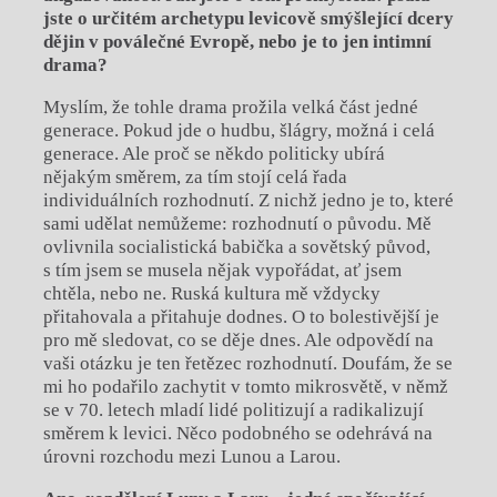
jste o určitém archetypu levicově smýšlející dcery
dějin v poválečné Evropě, nebo je to jen intimní
drama?
Myslím, že tohle drama prožila velká část jedné
generace. Pokud jde o hudbu, šlágry, možná i celá
generace. Ale proč se někdo politicky ubírá
nějakým směrem, za tím stojí celá řada
individuálních rozhodnutí. Z nichž jedno je to, které
sami udělat nemůžeme: rozhodnutí o původu. Mě
ovlivnila socialistická babička a sovětský původ,
s tím jsem se musela nějak vypořádat, ať jsem
chtěla, nebo ne. Ruská kultura mě vždycky
přitahovala a přitahuje dodnes. O to bolestivější je
pro mě sledovat, co se děje dnes. Ale odpovědí na
vaši otázku je ten řetězec rozhodnutí. Doufám, že se
mi ho podařilo zachytit v tomto mikrosvětě, v němž
se v 70. letech mladí lidé politizují a radikalizují
směrem k levici. Něco podobného se odehrává na
úrovni rozchodu mezi Lunou a Larou.