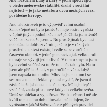
Ano, rozdělení Luny a Lary – jedné spočívající
v biedermeierovské stabilitě, druhé v sociální
nejistotě – je jako metafora dvou možných verzí
poválečné Evropy.
Ano, ale zároveň je to výpověď velmi osobní.
Samozřejmě mi bylo jasné, že moje sestra vyrůstá
v úplně jiných podmínkách než já. Cítila jsem téměř
vděčnost za to, že jsem… No prostě jinak bych asi
nedokázala dobře ztvárnit, jaké to je v různých
prostředích, která existují vedle sebe v určitém
časovém období, v jedné generaci, a jak velkou roli
to hraje ve vývoji jednotlivců. V tomto smyslu jsem
byla velmi vděčná za to, že to u nás tak bylo. Na to
jsem ale přišla až teď, v pokročilém věku, když
jsem napsala tuto knihu. Mluvila jsem o tom i se
sestrou a ona mi řekla: ty si asi myslíš, že jsem ti
záviděla, že jsi dostala lepší karty. Měla jsi lepší
vzdělání, znala přístupové kódy do velkého světa.
Umíš se oblékat a vyjadřovat. Ve skutečnosti mě ale
kvůli tomu celou dobu litovala: měla dojem, že
vyrůstám v jakési šněrovačce z přísných pravidel