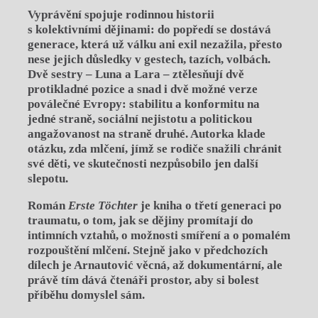
Vyprávění spojuje rodinnou historii
s kolektivními dějinami: do popředí se dostává
generace, která už válku ani exil nezažila, přesto
nese jejich důsledky v gestech, tazích, volbách.
Dvě sestry – Luna a Lara – ztělesňují dvě
protikladné pozice a snad i dvě možné verze
poválečné Evropy: stabilitu a konformitu na
jedné straně, sociální nejistotu a politickou
angažovanost na straně druhé. Autorka klade
otázku, zda mlčení, jímž se rodiče snažili chránit
své děti, ve skutečnosti nezpůsobilo jen další
slepotu.
Román
Erste Töchter
je kniha o třetí generaci po
traumatu, o tom, jak se dějiny promítají do
intimních vztahů, o možnosti smíření a o pomalém
rozpouštění mlčení. Stejně jako v předchozích
dílech je Arnautović věcná, až dokumentární, ale
právě tím dává čtenáři prostor, aby si bolest
příběhu domyslel sám.