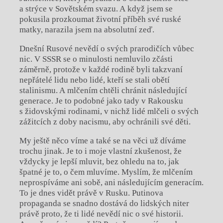
a strýce v Sovětském svazu. A když jsem se
pokusila prozkoumat životní příběh své ruské
matky, narazila jsem na absolutní zeď.
Dnešní Rusové nevědí o svých prarodičích vůbec
nic. V SSSR se o minulosti nemluvilo zčásti
záměrně, protože v každé rodině byli takzvaní
nepřátelé lidu nebo lidé, kteří se stali obětí
stalinismu. A mlčením chtěli chránit následující
generace. Je to podobné jako tady v Rakousku
s židovskými rodinami, v nichž lidé mlčeli o svých
zážitcích z doby nacismu, aby ochránili své děti.
My ještě něco víme a také se na věci už díváme
trochu jinak. Je to i moje vlastní zkušenost, že
vždycky je lepší mluvit, bez ohledu na to, jak
špatné je to, o čem mluvíme. Myslím, že mlčením
neprospíváme ani sobě, ani následujícím generacím.
To je dnes vidět právě v Rusku. Putinova
propaganda se snadno dostává do lidských niter
právě proto, že ti lidé nevědí nic o své historii.