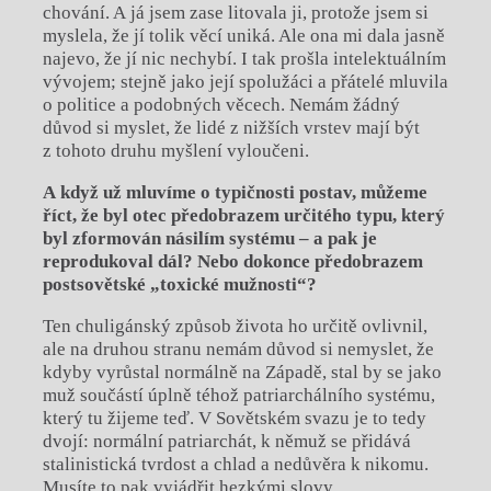
chování. A já jsem zase litovala ji, protože jsem si
myslela, že jí tolik věcí uniká. Ale ona mi dala jasně
najevo, že jí nic nechybí. I tak prošla intelektuálním
vývojem; stejně jako její spolužáci a přátelé mluvila
o politice a podobných věcech. Nemám žádný
důvod si myslet, že lidé z nižších vrstev mají být
z tohoto druhu myšlení vyloučeni.
A když už mluvíme o typičnosti postav, můžeme
říct, že byl otec předobrazem určitého typu, který
byl zformován násilím systému – a pak je
reprodukoval dál? Nebo dokonce předobrazem
postsovětské „toxické mužnosti“?
Ten chuligánský způsob života ho určitě ovlivnil,
ale na druhou stranu nemám důvod si nemyslet, že
kdyby vyrůstal normálně na Západě, stal by se jako
muž součástí úplně téhož patriarchálního systému,
který tu žijeme teď. V Sovětském svazu je to tedy
dvojí: normální patriarchát, k němuž se přidává
stalinistická tvrdost a chlad a nedůvěra k nikomu.
Musíte to pak vyjádřit hezkými slovy…