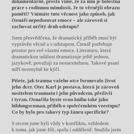
dokumentárně, přesto víme, že za ním je bolestná
práce s rodinnou minulostí. Je to věrnější obrazu
paměti? Vnímáte tuto věcnost jako způsob, jak
čtenáři nepodsouvat emoce – ale zároveň si
zachovat určitý druh odstupu?
Jsem přesvědčena, že dramatický příběh musí být
vyprávěn věcně a s odstupem. Čtenář potřebuje
prostor pro své vlastní emoce. Literaturu, která
dramatickou událost dramatizuje ještě jednou,
jazykově, považuji za nesnesitelnou. Takové psaní
míří neomylně ke kýči.
Píšete, jak trauma vašeho otce formovalo život
jeho dcer. Otec Karl je postava, která je zároveň
nositelem traumatu i jeho původcem, přeživší
i tyran. Označila byste svou knihu také jako
bildungsroman, příběh o společenském vzestupu?
Co by bylo pro takový typ žánru specifické?
S otcem jsme byli vždy v konfliktu, vzhledem
k tomu, jak jsme žili, spolu i odděleně. Snažila jsem