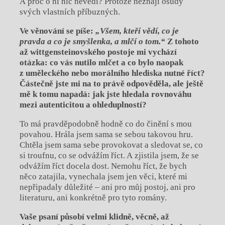
A proč o ní nic nevědí? Protože neznají osudy
svých vlastních příbuzných.
Ve věnování se píše:
„Všem, kteří vědí, co je
pravda a co je smyšlenka, a mlčí o tom.“
Z tohoto
až wittgensteinovského postoje mi vychází
otázka: co vás nutilo mlčet a co bylo naopak
z uměleckého nebo morálního hlediska nutné říct?
Částečně jste mi na to právě odpověděla, ale ještě
mě k tomu napadá: jak jste hledala rovnováhu
mezi autenticitou a ohleduplností?
To má pravděpodobně hodně co do činění s mou
povahou. Hrála jsem sama se sebou takovou hru.
Chtěla jsem sama sebe provokovat a sledovat se, co
si troufnu, co se odvážím říct. A zjistila jsem, že se
odvážím říct docela dost. Nemohu říct, že bych
něco zatajila, vynechala jsem jen věci, které mi
nepřipadaly důležité – ani pro můj postoj, ani pro
literaturu, ani konkrétně pro tyto romány.
Vaše psaní působí velmi klidně, věcně, až