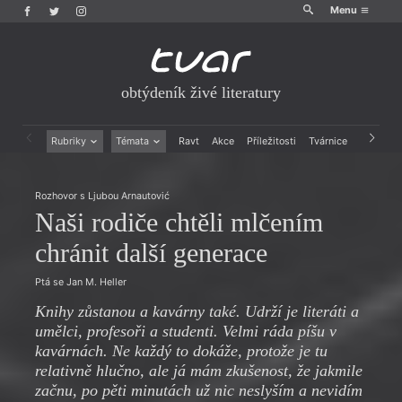
Menu
obtýdeník živé literatury
Rubriky
Témata
Ravt
Akce
Příležitosti
Tvárnice
Archiv
Beletrie
Ženy v katolické literatuře
Drobná publicistika
Právě vychází
Rozhovor s Ljubou Arnautović
Esejistika
Mauzoleum
Naši rodiče chtěli mlčením
Recenze a reflexe
Divadlo
Reportáže
Historie kolonialismu
chránit další generace
Rozhovory
Dokument
Výroční ceny
Ptá se Jan M. Heller
Knihy zůstanou a kavárny také. Udrží je literáti a
umělci, profesoři a studenti. Velmi ráda píšu v
kavárnách. Ne každý to dokáže, protože je tu
relativně hlučno, ale já mám zkušenost, že jakmile
začnu, po pěti minutách už nic neslyším a nevidím