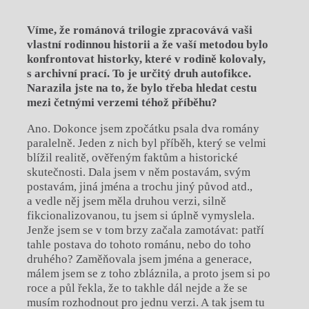
Víme, že románová trilogie zpracovává vaši
vlastní rodinnou historii a že vaší metodou bylo
konfrontovat historky, které v rodině kolovaly,
s archivní prací. To je určitý druh autofikce.
Narazila jste na to, že bylo třeba hledat cestu
mezi četnými verzemi téhož příběhu?
Ano. Dokonce jsem zpočátku psala dva romány
paralelně. Jeden z nich byl příběh, který se velmi
blížil realitě, ověřeným faktům a historické
skutečnosti. Dala jsem v něm postavám, svým
postavám, jiná jména a trochu jiný původ atd.,
a vedle něj jsem měla druhou verzi, silně
fikcionalizovanou, tu jsem si úplně vymyslela.
Jenže jsem se v tom brzy začala zamotávat: patří
tahle postava do tohoto románu, nebo do toho
druhého? Zaměňovala jsem jména a generace,
málem jsem se z toho zbláznila, a proto jsem si po
roce a půl řekla, že to takhle dál nejde a že se
musím rozhodnout pro jednu verzi. A tak jsem tu