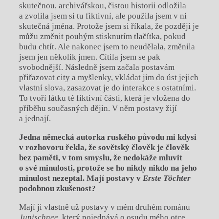
skutečnou, archivářskou, čistou historii odložila
a zvolila jsem si tu fiktivní, ale použila jsem v ní
skutečná jména. Protože jsem si říkala, že později je
můžu změnit pouhým stisknutím tlačítka, pokud
budu chtít. Ale nakonec jsem to neudělala, změnila
jsem jen několik jmen. Cítila jsem se pak
svobodnější. Následně jsem začala postavám
přiřazovat city a myšlenky, vkládat jim do úst jejich
vlastní slova, zasazovat je do interakce s ostatními.
To tvoří látku té fiktivní části, která je vložena do
příběhu současných dějin. V něm postavy žijí
a jednají.
Jedna německá autorka ruského původu mi kdysi
v rozhovoru řekla, že sovětský člověk je člověk
bez paměti, v tom smyslu, že nedokáže mluvit
o své minulosti, protože se ho nikdy nikdo na jeho
minulost nezeptal. Mají postavy v
Erste Töchter
podobnou zkušenost?
Mají ji vlastně už postavy v mém druhém románu
Junischnee
, který pojednává o osudu mého otce