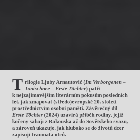
T
rilogie Ljuby Arnautović (
Im Verborgenen
–
Junischnee
–
Erste Töchter
) patří
k nejzajímavějším literárním pokusům posledních
let, jak zmapovat (středo)evropské 20. století
prostřednictvím osobní paměti. Závěrečný díl
Erste Töchter
(2024) uzavírá příběh rodiny, jejíž
kořeny sahají z Rakouska až do Sovětského svazu,
a zároveň ukazuje, jak hluboko se do životů dcer
zapisují traumata otců.