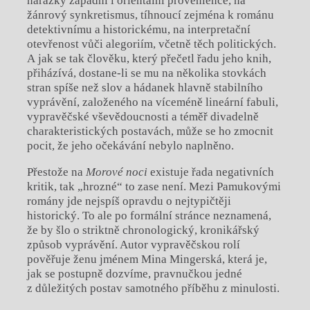
narážky západní i orientální provenience, na
žánrový synkretismus, tíhnoucí zejména k románu
detektivnímu a historickému, na interpretační
otevřenost vůči alegoriím, včetně těch politických.
A jak se tak člověku, který přečetl řadu jeho knih,
přiházívá, dostane-li se mu na několika stovkách
stran spíše než slov a hádanek hlavně stabilního
vyprávění, založeného na víceméně lineární fabuli,
vypravěčské vševědoucnosti a téměř divadelně
charakteristických postavách, může se ho zmocnit
pocit, že jeho očekávání nebylo naplněno.
Přestože na
Morové noci
existuje řada negativních
kritik, tak „hrozné“ to zase není. Mezi Pamukovými
romány jde nejspíš opravdu o nejtypičtěji
historický. To ale po formální stránce neznamená,
že by šlo o striktně chronologický, kronikářský
způsob vyprávění. Autor vypravěčskou rolí
pověřuje ženu jménem Mina Mingerská, která je,
jak se postupně dozvíme, pravnučkou jedné
z důležitých postav samotného příběhu z minulosti.