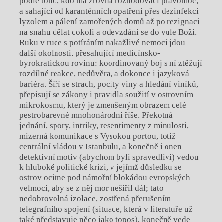
podle toho, kdo má zrovna rozhodovací pravomoc,
a sahající od karanténních opatření přes dezinfekci
lyzolem a pálení zamořených domů až po rezignaci
na snahu dělat cokoli a odevzdání se do vůle Boží.
Ruku v ruce s potíráním nakažlivé nemoci jdou
další okolnosti, přesahující medicínsko-
byrokratickou rovinu: koordinovaný boj s ní ztěžují
rozdílné reakce, nedůvěra, a dokonce i jazyková
bariéra. Šíří se strach, pocity viny a hledání viníků,
přepisují se zákony i pravidla soužití v ostrovním
mikrokosmu, který je zmenšeným obrazem celé
pestrobarevné mnohonárodní říše. Překotná
jednání, spory, intriky, resentimenty z minulosti,
mizerná komunikace s Vysokou portou, totiž
centrální vládou v Istanbulu, a konečně i onen
detektivní motiv (abychom byli spravedliví) vedou
k hluboké politické krizi, v jejímž důsledku se
ostrov ocitne pod námořní blokádou evropských
velmocí, aby se z něj mor nešířil dál; tato
nedobrovolná izolace, zostřená přerušením
telegrafního spojení (situace, která v literatuře už
také představuje něco jako topos), konečně vede