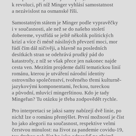
k revoluci, při níž Minger vyhlásí samostatnost
a nezávislost na osmanské říši.
Samostatným státem je Minger podle vypravěčky
i v současnosti, ale než se do našeho století
dobereme, vystřídá se ještě několik politických
krizí a více či méně násilných převzetí moci, mor
řádí čím dál ničivěji, a hlavně na posledních
desítkách stran se odehrává prudký pád do
katastrofy, z níž se však přece jen nakonec najde
cesta ven. Mezitím projdeme další tematickou linií
románu, kterou je utváření národní identity
ostrovního společenství, tvořeného třemi kulturně-
jazykovými komponentami, řeckou, tureckou
a původní, mluvící mingerštinou. Kdo je tady
Mingeřan? Tu otázku je třeba zodpovědět rychle.
Pro interpretaci se jaksi samy nabízejí dvě linie, po
nichž lze o románu přemýšlet. První možností je číst
ho jako alegorii na současnost, respektive velmi
čerstvou minulost: na život za pandemie covidu-19,