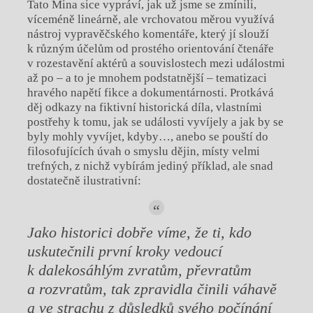
Tato Mina sice vypráví, jak už jsme se zmínili,
víceméně lineárně, ale vrchovatou měrou využívá
nástroj vypravěčského komentáře, který jí slouží
k různým účelům od prostého orientování čtenáře
v rozestavění aktérů a souvislostech mezi událostmi
až po – a to je mnohem podstatnější – tematizaci
hravého napětí fikce a dokumentárnosti. Protkává
děj odkazy na fiktivní historická díla, vlastními
postřehy k tomu, jak se události vyvíjely a jak by se
byly mohly vyvíjet, kdyby…, anebo se pouští do
filosofujících úvah o smyslu dějin, místy velmi
trefných, z nichž vybírám jediný příklad, ale snad
dostatečně ilustrativní:
Jako historici dobře víme, že ti, kdo
uskutečnili první kroky vedoucí
k dalekosáhlým zvratům, převratům
a rozvratům, tak zpravidla činili váhavě
a ve strachu z důsledků svého počínání