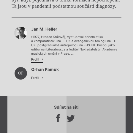
Ta jsou v pandemii podstatnou součástí diagnózy.
Chviličku.
Jan M. Heller
Načítá se.
(1977, Hradec Králové), vystudoval bohemistiku
a komparatistiku na FF UK a evangelickou teologii na ETF
UK, postgraduálně antropologii na FHS UK. Působí jako
editor na iLiteratura.cz a ředitel Nakladatelství Akademie
múzických umění v Praze. ...
Profil
Orhan Pamuk
OP
Profil
Sdílet na síti