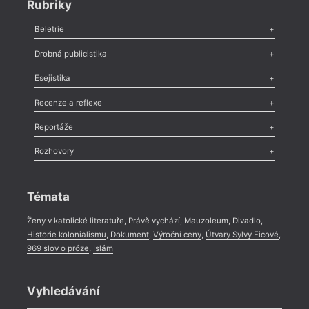
Rubriky
Beletrie
Poezie
,
Próza
,
Dokumenty
,
Drama
,
Celá rubrika
Drobná publicistika
Odlesk
,
Zasláno
,
Nezařazené
,
Novinky v Tvaru
,
Slovo
,
Výročí
,
Esejistika
Nekrolog
,
Glosa
,
Sloupek
,
Pozvánka
,
Literární soutěž
,
Komentář
,
Celá rubrika
Esej
,
Pádlo
,
Úvaha
,
Texty
,
Studie
,
Celá rubrika
Recenze a reflexe
Recenze
,
Dvakrát
,
Horké párky
,
969 slov o próze
,
Reportáže
Méně slov o próze
,
Celá rubrika
Literární zítřky
,
Reportáž
,
Literární život
,
Divadlo
,
Kritický ohlas
,
Rozhovory
Celá rubrika
Rozhovor
,
Anketa
,
Celá rubrika
Témata
Ženy v katolické literatuře
,
Právě vychází
,
Mauzoleum
,
Divadlo
,
Historie kolonialismu
,
Dokument
,
Výroční ceny
,
Útvary Sylvy Ficové
,
969 slov o próze
,
Islám
Vyhledávání