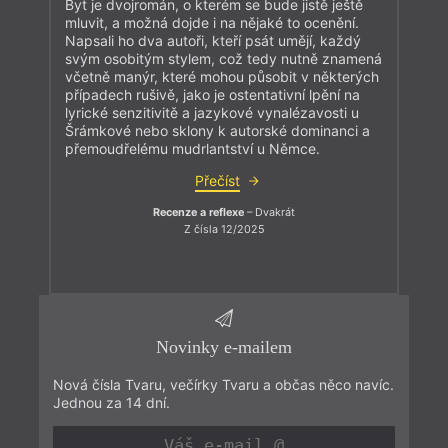
Byt je dvojromán, o kterém se bude jistě ještě
mluvit, a možná dojde i na nějaké to ocenění.
Napsali ho dva autoři, kteří psát umějí, každý
svým osobitým stylem, což tedy nutně znamená
včetně manýr, které mohou působit v některých
případech rušivě, jako je ostentativní lpění na
lyrické senzitivitě a jazykové vynalézavosti u
Šrámkové nebo sklony k autorské dominanci a
přemoudřelému mudrlantství u Němce.
Přečíst
Recenze a reflexe
– Dvakrát
Z čísla 12/2025
Novinky e-mailem
Nová čísla Tvaru, večírky Tvaru a občas něco navíc.
Jednou za 14 dní.