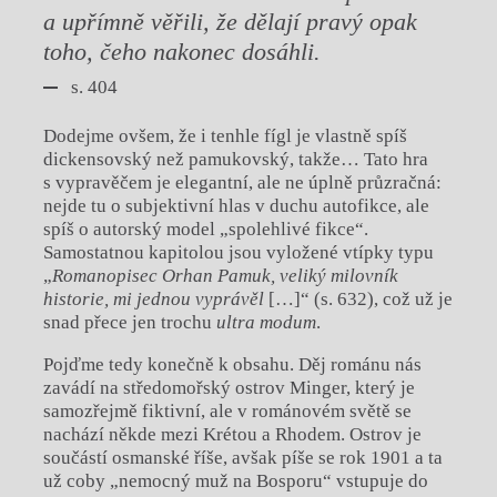
a upřímně věřili, že dělají pravý opak
toho, čeho nakonec dosáhli.
s. 404
Dodejme ovšem, že i tenhle fígl je vlastně spíš
dickensovský než pamukovský, takže… Tato hra
s vypravěčem je elegantní, ale ne úplně průzračná:
nejde tu o subjektivní hlas v duchu autofikce, ale
spíš o autorský model „spolehlivé fikce“.
Samostatnou kapitolou jsou vyložené vtípky typu
„
Romanopisec Orhan Pamuk, veliký milovník
historie, mi jednou vyprávěl
[…]“ (s. 632), což už je
snad přece jen trochu
ultra modum
.
Pojďme tedy konečně k obsahu. Děj románu nás
zavádí na středomořský ostrov Minger, který je
samozřejmě fiktivní, ale v románovém světě se
nachází někde mezi Krétou a Rhodem. Ostrov je
součástí osmanské říše, avšak píše se rok 1901 a ta
už coby „nemocný muž na Bosporu“ vstupuje do