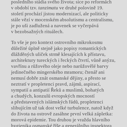
posledního stádia svého života; sice po reformách
v období tzv.
tanzimatu
ve druhé polovině 19.
století prochází jistou modernizací, ale politicky
stále vězí v mocenském absolutismu a centralismu,
je po uši zadlužená a navenek se vyčerpává
v bezobsažných rituálech.
To vše je pro kontext ostrovního mikrokosmu
důležité úplně stejně jako popisy romantických
dlážděných uliček strmě klesajících k přístavu,
architektury tureckých i řeckých čtvrtí, vůně anýzu,
vavřínu a růžového oleje nebo narůžovělé barvy
jedinečného mingerského mramoru; čtenář ani
nemusí dobře znát osmanské dějiny, a přesto se
neztratí v propletenci pravd, zájmů, aspirací,
sympatií a antipatií Řeků a muslimů, bohatých
a chudých, konzulů evropských mocností
a představených islámských řádů, propletenci
slibujícím už tak dost velké turbulence, natož když
do života na ostrově zasáhne první velká zápletka:
morová epidemie. Tou druhou je vražda hlavního
hygienika osmanské říše a generálního inspektora