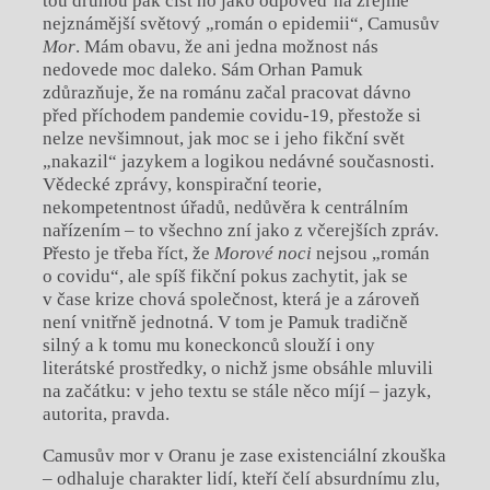
tou druhou pak číst ho jako odpověď na zřejmě
nejznámější světový „román o epidemii“, Camusův
Mor
. Mám obavu, že ani jedna možnost nás
nedovede moc daleko. Sám Orhan Pamuk
zdůrazňuje, že na románu začal pracovat dávno
před příchodem pandemie covidu-19, přestože si
nelze nevšimnout, jak moc se i jeho fikční svět
„nakazil“ jazykem a logikou nedávné současnosti.
Vědecké zprávy, konspirační teorie,
nekompetentnost úřadů, nedůvěra k centrálním
nařízením – to všechno zní jako z včerejších zpráv.
Přesto je třeba říct, že
Morové noci
nejsou „román
o covidu“, ale spíš fikční pokus zachytit, jak se
v čase krize chová společnost, která je a zároveň
není vnitřně jednotná. V tom je Pamuk tradičně
silný a k tomu mu koneckonců slouží i ony
literátské prostředky, o nichž jsme obsáhle mluvili
na začátku: v jeho textu se stále něco míjí – jazyk,
autorita, pravda.
Camusův mor v Oranu je zase existenciální zkouška
– odhaluje charakter lidí, kteří čelí absurdnímu zlu,