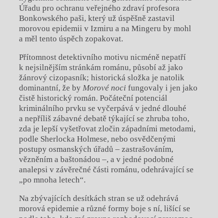
Úřadu pro ochranu veřejného zdraví profesora
Bonkowského paši, který už úspěšně zastavil
morovou epidemii v Izmiru a na Mingeru by mohl
a měl tento úspěch zopakovat.
Přítomnost detektivního motivu nicméně nepatří
k nejsilnějším stránkám románu, působí až jako
žánrový cizopasník; historická složka je natolik
dominantní, že by
Morové noci
fungovaly i jen jako
čistě historický román. Počáteční potenciál
kriminálního prvku se vyčerpává v jedné dlouhé
a nepříliš zábavné debatě týkající se zhruba toho,
zda je lepší vyšetřovat zločin západními metodami,
podle Sherlocka Holmese, nebo osvědčenými
postupy osmanských úřadů – zastrašováním,
vězněním a baštonádou –, a v jedné podobné
analepsi v závěrečné části románu, odehrávající se
„po mnoha letech“.
Na zbývajících desítkách stran se už odehrává
morová epidemie a různé formy boje s ní, lišící se