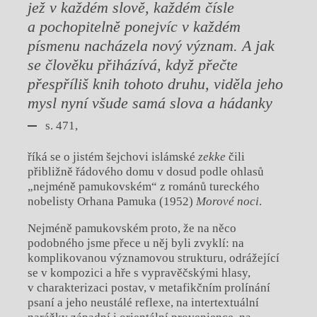
jež v každém slově, každém čísle
a pochopitelně ponejvíc v každém
písmenu nacházela nový význam. A jak
se člověku přiházívá, když přečte
přespříliš knih tohoto druhu, viděla jeho
mysl nyní všude samá slova a hádanky
s. 471,
říká se o jistém šejchovi islámské
zekke
čili
přibližně řádového domu v dosud podle ohlasů
„nejméně pamukovském“ z románů tureckého
nobelisty Orhana Pamuka (1952)
Morové noci
.
Nejméně pamukovském proto, že na něco
podobného jsme přece u něj byli zvyklí: na
komplikovanou významovou strukturu, odrážející
se v kompozici a hře s vypravěčskými hlasy,
v charakterizaci postav, v metafikčním prolínání
psaní a jeho neustálé reflexe, na intertextuální