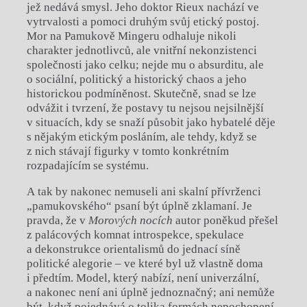
jež nedává smysl. Jeho doktor Rieux nachází ve
vytrvalosti a pomoci druhým svůj etický postoj.
Mor na Pamukově Mingeru odhaluje nikoli
charakter jednotlivců, ale vnitřní nekonzistenci
společnosti jako celku; nejde mu o absurditu, ale
o sociální, politický a historický chaos a jeho
historickou podmíněnost. Skutečně, snad se lze
odvážit i tvrzení, že postavy tu nejsou nejsilnější
v situacích, kdy se snaží působit jako hybatelé děje
s nějakým etickým posláním, ale tehdy, když se
z nich stávají figurky v tomto konkrétním
rozpadajícím se systému.
A tak by nakonec nemuseli ani skalní přívrženci
„pamukovského“ psaní být úplně zklamaní. Je
pravda, že v
Morových nocích
autor poněkud přešel
z palácových komnat introspekce, spekulace
a dekonstrukce orientalismů do jednací síně
politické alegorie – ve které byl už vlastně doma
i předtím. Model, který nabízí, není univerzální,
a nakonec není ani úplně jednoznačný; ani nemůže
být, když pojednává o tolika formách nepochopení.