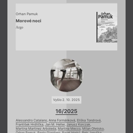
Orhan Pamuk
Morové noci
Argo
Vyšlo 2. 10. 2025
16/2025
Alessandro Catalano
,
Anna Formánková
,
Eliška Tondrová
,
František Hrdlička
,
Jan M. Heller
,
Janusz Korczak
,
Martina Martinez Arboleda
,
Martina Mecco
,
Milan Ohnisko
,
Orhan Pamuk
,
Paolo Giordano
,
Pavel Horký
,
Petr Janyška
,