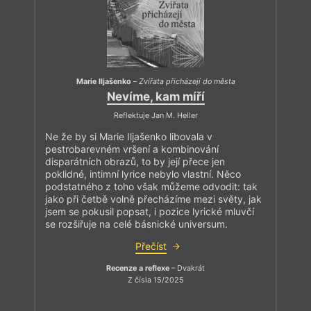
Marie Iljašenko
–
Zvířata přicházejí do města
Nevíme, kam míří
Reflektuje Jan M. Heller
Ne že by si Marie Iljašenko libovala v
pestrobarevném vršení a kombinování
disparátních obrazů, to by její přece jen
poklidné, intimní lyrice nebylo vlastní. Něco
podstatného z toho však můžeme odvodit: tak
jako při četbě volně přecházíme mezi světy, jak
jsem se pokusil popsat, i pozice lyrické mluvčí
se rozšiřuje na celé básnické universum.
Přečíst
Recenze a reflexe
– Dvakrát
Z čísla 15/2025