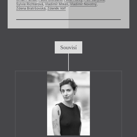
Sylvie Richterová
,
Vladimír Mikeš
,
Vladimír Novotný
,
Zdena Bratršovská
,
Zdeněk Volf
Souvisí