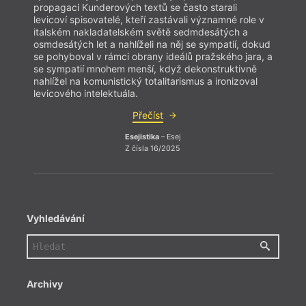
propagaci Kunderových textů se často starali
levicoví spisovatelé, kteří zastávali významné role v
italském nakladatelském světě sedmdesátých a
osmdesátých let a nahlíželi na něj se sympatií, dokud
se pohyboval v rámci obrany ideálů pražského jara, a
se sympatií mnohem menší, když dekonstruktivně
nahlížel na komunistický totalitarismus a ironizoval
levicového intelektuála.
Přečíst
Esejistika
– Esej
Z čísla 16/2025
Vyhledávání
Archivy