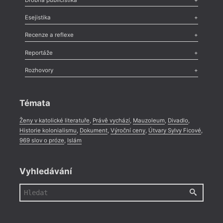
Odlesk
,
Zasláno
,
Nezařazené
,
Novinky v Tvaru
,
Slovo
,
Výročí
,
Esejistika
Nekrolog
,
Glosa
,
Sloupek
,
Pozvánka
,
Literární soutěž
,
Komentář
,
Celá rubrika
Esej
,
Pádlo
,
Úvaha
,
Texty
,
Studie
,
Celá rubrika
Recenze a reflexe
Recenze
,
Dvakrát
,
Horké párky
,
969 slov o próze
,
Reportáže
Méně slov o próze
,
Celá rubrika
Literární zítřky
,
Reportáž
,
Literární život
,
Divadlo
,
Kritický ohlas
,
Rozhovory
Celá rubrika
Rozhovor
,
Anketa
,
Celá rubrika
Témata
Ženy v katolické literatuře
,
Právě vychází
,
Mauzoleum
,
Divadlo
,
Historie kolonialismu
,
Dokument
,
Výroční ceny
,
Útvary Sylvy Ficové
,
969 slov o próze
,
Islám
Vyhledávání