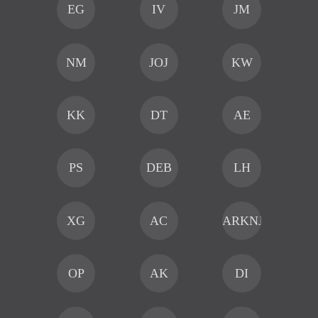
EG
IV
JM
NM
JOJ
KW
KK
DT
AE
PS
DEB
LH
XG
AC
ARKNJAI
OP
AK
DI