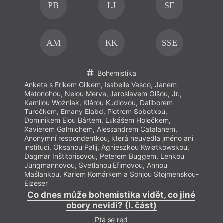
PB
LJ
SE
AM
KK
SSE
Bohemistika
Anketa s Erikem Gilkem, Isabelle Vasco, Janem
Anket
Matonohou, Nelou Merva, Jaroslavem Olšou, Jr.,
Maton
Kamilou Woźniak, Klárou Kudlovou, Daliborem
Kamil
Turečkem, Emany Elabd, Piotrem Sobotkou,
Tureč
Dominikem Elou Bártem, Lukášem Holečkem,
Domin
Xavierem Galmichem, Alessandrem Catalanem,
Xavie
Anonymní respondentkou, která neuvedla jméno ani
Anony
instituci, Oksanou Palij, Agnieszkou Kwiatkowskou,
insti
Dagmar Inštitorisovou, Peterem Buggem, Lenkou
Dagma
Jungmannovou, Svetlanou Efimovou, Annou
Jungm
Maślankou, Karlem Komárkem a Sonjou Stojmenskou-
Maśla
Elzeser
Elzes
Co dnes může bohemistika vidět, co jiné
Co 
obory nevidí? (I. část)
Ptá se red