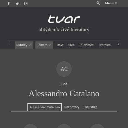
Menu
obtýdeník živé literatury
Rubriky
Témata
Ravt
Akce
Příležitosti
Tvárnice
Archiv
Beletrie
Ženy v katolické literatuře
Drobná publicistika
Právě vychází
Esejistika
Mauzoleum
AC
Recenze a reflexe
Divadlo
Reportáže
Historie kolonialismu
Rozhovory
Dokument
Lidé
Výroční ceny
Alessandro Catalano
Rozhovory
Esejistika
Alessandro Catalano