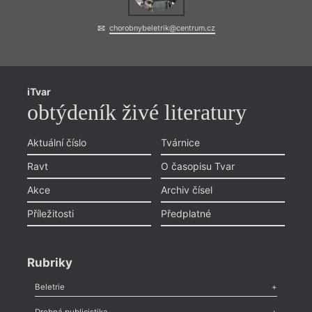
chorobnybeletrik@centrum.cz
iTvar
obtýdeník živé literatury
Aktuální číslo
Tvárnice
Ravt
O časopisu Tvar
Akce
Archiv čísel
Příležitosti
Předplatné
Rubriky
Beletrie
Poezie
,
Próza
,
Dokumenty
,
Drama
,
Celá rubrika
Drobná publicistika