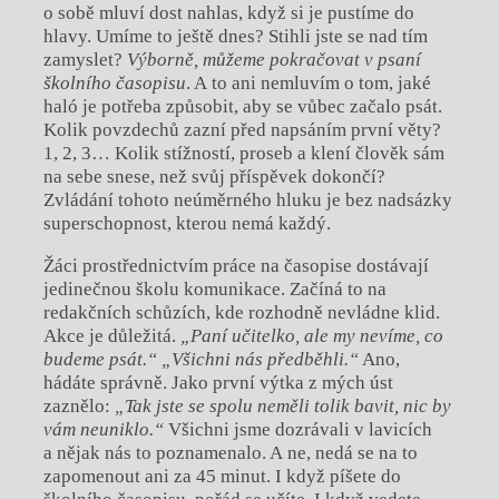
o sobě mluví dost nahlas, když si je pustíme do
hlavy. Umíme to ještě dnes? Stihli jste se nad tím
zamyslet?
Výborně, můžeme pokračovat v psaní
školního časopisu
. A to ani nemluvím o tom, jaké
haló je potřeba způsobit, aby se vůbec začalo psát.
Kolik povzdechů zazní před napsáním první věty?
1, 2, 3… Kolik stížností, proseb a klení člověk sám
na sebe snese, než svůj příspěvek dokončí?
Zvládání tohoto neúměrného hluku je bez nadsázky
superschopnost, kterou nemá každý.
Žáci prostřednictvím práce na časopise dostávají
jedinečnou školu komunikace. Začíná to na
redakčních schůzích, kde rozhodně nevládne klid.
Akce je důležitá.
„Paní učitelko, ale my nevíme, co
budeme psát.“
„Všichni nás předběhli.“
Ano,
hádáte správně. Jako první výtka z mých úst
zaznělo:
„Tak jste se spolu neměli tolik bavit, nic by
vám neuniklo.“
Všichni jsme dozrávali v lavicích
a nějak nás to poznamenalo. A ne, nedá se na to
zapomenout ani za 45 minut. I když píšete do