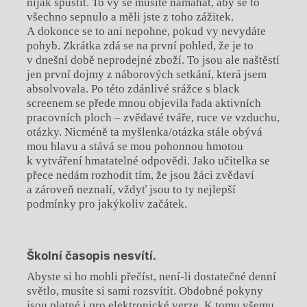
nijak spustit. To vy se musíte namáhat, aby se to
všechno sepnulo a měli jste z toho zážitek.
A dokonce se to ani nepohne, pokud vy nevydáte
pohyb. Zkrátka zdá se na první pohled, že je to
v dnešní době neprodejné zboží. To jsou ale naštěstí
jen první dojmy z náborových setkání, která jsem
absolvovala. Po této zdánlivé srážce s black
screenem se přede mnou objevila řada aktivních
pracovních ploch – zvědavé tváře, ruce ve vzduchu,
otázky. Nicméně ta myšlenka/otázka stále obývá
mou hlavu a stává se mou pohonnou hmotou
k vytváření hmatatelné odpovědi. Jako učitelka se
přece nedám rozhodit tím, že jsou žáci zvědaví
a zároveň neznalí, vždyť jsou to ty nejlepší
podmínky pro jakýkoliv začátek.
Školní časopis nesvítí.
Abyste si ho mohli přečíst, není-li dostatečné denní
světlo, musíte si sami rozsvítit. Obdobné pokyny
jsou platné i pro elektronické verze. K tomu všemu