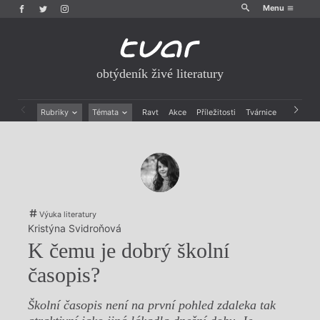
Menu
obtýdeník živé literatury
Rubriky
Témata
Ravt
Akce
Příležitosti
Tvárnice
Archiv
Beletrie
Ženy v katolické literatuře
Drobná publicistika
Právě vychází
Esejistika
Mauzoleum
Recenze a reflexe
Divadlo
Reportáže
Historie kolonialismu
Rozhovory
Dokument
Výuka literatury
Výroční ceny
Kristýna Svidroňová
K čemu je dobrý školní
časopis?
Školní časopis není na první pohled zdaleka tak