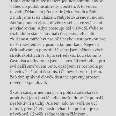
Tohle vědomí může některé jedince odradit, aby se
vůbec do podobné aktivity pouštěli. A to vůbec
nevadí. Děláme to přece z jiných důvodů a řadu
z nich jsme si už ukázali. Nabyté zkušenosti mohou
žákům pomoci získat důvěru v sebe a ve své psaní
a vyjadřování. Když postoupí dál v životě, třeba se
rozhodnou stát se novináři či spisovateli a tato
zkušenost může být pro ně i hezkou vstupenkou pro
další rozvíjení se v psaní a komunikaci. Nejeden
češtinář vám to potvrdí. Já sama jsem během svých
středoškolských let byla šéfredaktorkou školního
časopisu a díky tomu jsem se později rozhodla i pro
své další směřování. Ano, opět jsem se rozhodla po
letech vést školní časopis. (Úsměvné, viďte.) Vím,
že když správný člověk dostane správný prostor,
dovede expandovat.
Školní časopis není na první pohled zdaleka tak
atraktivní jako jiná lákadla dnešní doby. Je pomalý,
neefektivní a tichý. Ale ten, kdo ho tvoří, se učí
mluvit, přemýšlet i naslouchat. Jen pozor – je to
návykové. Člověk začne jedním článkem…