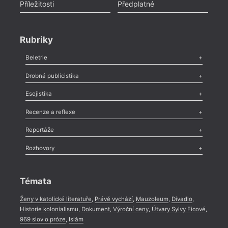
Příležitosti
Předplatné
Rubriky
Beletrie
Poezie
,
Próza
,
Dokumenty
,
Drama
,
Celá rubrika
Drobná publicistika
Odlesk
,
Zasláno
,
Nezařazené
,
Novinky v Tvaru
,
Slovo
,
Výročí
,
Esejistika
Nekrolog
,
Glosa
,
Sloupek
,
Pozvánka
,
Literární soutěž
,
Komentář
,
Celá rubrika
Esej
,
Pádlo
,
Úvaha
,
Texty
,
Studie
,
Celá rubrika
Recenze a reflexe
Recenze
,
Dvakrát
,
Horké párky
,
969 slov o próze
,
Reportáže
Méně slov o próze
,
Celá rubrika
Literární zítřky
,
Reportáž
,
Literární život
,
Divadlo
,
Kritický ohlas
,
Rozhovory
Celá rubrika
Rozhovor
,
Anketa
,
Celá rubrika
Témata
Ženy v katolické literatuře
,
Právě vychází
,
Mauzoleum
,
Divadlo
,
Historie kolonialismu
,
Dokument
,
Výroční ceny
,
Útvary Sylvy Ficové
,
969 slov o próze
,
Islám