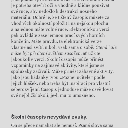
je potřeba otevřít oči a vhodně a klidně používat
své ruce, aby nedošlo k destrukci nosného
materiálu. Dobré je, že tištěný časopis můžete za
vhodných okolností položit i na nějakou plochu
a najednou máte volné ruce. Elektronickou verzi
pak ovládáte zase jemnou prací svých horních
končetin. Máte pravdu, ta elektronická verze
vlastně asi svítí, nikoli však sama o sobě.
Čtenář ale
může být při čtení světlem zasažen
, ať už čte
jakoukoliv verzi. Školní časopis může přinést
vzpomínky na zajímavé aktivity, které jsme se
spolužáky zažívali. Může přinést zábavné aktivity,
jako jsou hádanky typu „Poznej učitele“ podle
jejich hlášek, nebo třeba být inspirací pro vlastní
seberozvíjení. Časopis jednoduše může osvětlovat
své nejbližší okolí, je-li mu to umožněno.
Školní časopis nevydává zvuky.
On se přece namáhat ale nemusí. Psaná slova sama