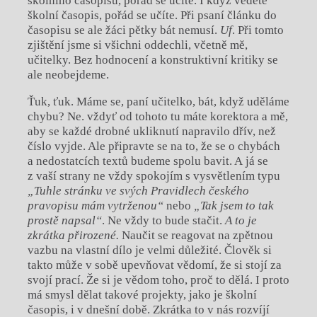
školního časopisu, pořád se učíte. I když vedete
školní časopis, pořád se učíte. Při psaní článku do
časopisu se ale žáci pětky bát nemusí.
Uf
. Při tomto
zjištění jsme si všichni oddechli, včetně mě,
učitelky. Bez hodnocení a konstruktivní kritiky se
ale neobejdeme.
Ťuk, ťuk. Máme se, paní učitelko, bát, když uděláme
chybu? Ne. vždyť od tohoto tu máte korektora a mě,
aby se každé drobné ukliknutí napravilo dřív, než
číslo vyjde. Ale připravte se na to, že se o chybách
a nedostatcích textů budeme spolu bavit. A já se
z vaší strany ne vždy spokojím s vysvětlením typu
„Tuhle stránku ve svých Pravidlech českého
pravopisu mám vytrženou“
nebo
„Tak jsem to tak
prostě napsal“
. Ne vždy to bude stačit.
A to je
zkrátka přirozené.
Naučit se reagovat na zpětnou
vazbu na vlastní dílo je velmi důležité. Člověk si
takto může v sobě upevňovat vědomí, že si stojí za
svojí prací. Že si je vědom toho, proč to dělá. I proto
má smysl dělat takové projekty, jako je školní
časopis, i v dnešní době. Zkrátka to v nás rozvíjí