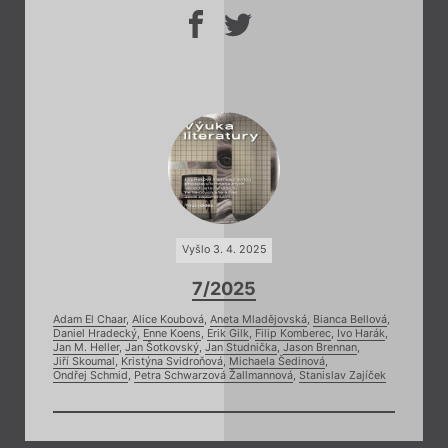
Vyšlo 3. 4. 2025
7/2025
Adam El Chaar
,
Alice Koubová
,
Aneta Mladějovská
,
Bianca Bellová
,
Daniel Hradecký
,
Enne Koens
,
Erik Gilk
,
Filip Komberec
,
Ivo Harák
,
Jan M. Heller
,
Jan Šotkovský
,
Jan Studnička
,
Jason Brennan
,
Jiří Skoumal
,
Kristýna Svidroňová
,
Michaela Šedinová
,
Ondřej Schmid
,
Petra Schwarzová Žallmannová
,
Stanislav Zajíček