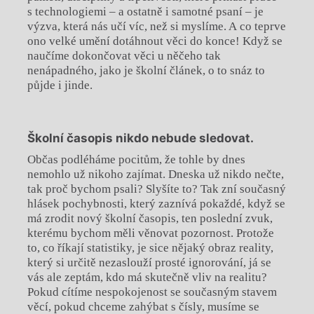
s technologiemi – a ostatně i samotné psaní – je
výzva, která nás učí víc, než si myslíme. A co teprve
ono velké umění dotáhnout věci do konce! Když se
naučíme dokončovat věci u něčeho tak
nenápadného, jako je školní článek, o to snáz to
půjde i jinde.
Školní časopis nikdo nebude sledovat.
Občas podléháme pocitům, že tohle by dnes
nemohlo už nikoho zajímat. Dneska už nikdo nečte,
tak proč bychom psali? Slyšíte to? Tak zní současný
hlásek pochybnosti, který zaznívá pokaždé, když se
má zrodit nový školní časopis, ten poslední zvuk,
kterému bychom měli věnovat pozornost. Protože
to, co říkají statistiky, je sice nějaký obraz reality,
který si určitě nezaslouží prosté ignorování, já se
vás ale zeptám, kdo má skutečně vliv na realitu?
Pokud cítíme nespokojenost se současným stavem
věcí, pokud chceme zahýbat s čísly, musíme se