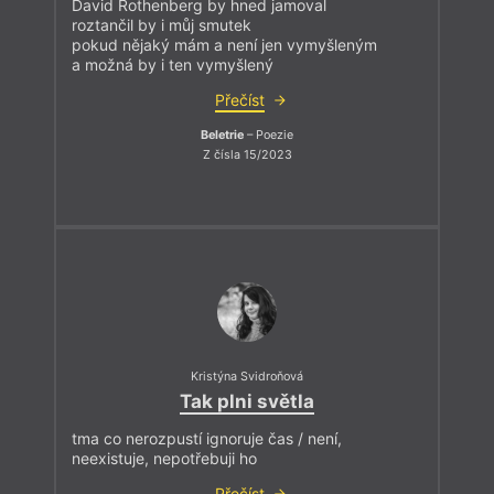
David Rothenberg by hned jamoval
roztančil by i můj smutek
pokud nějaký mám a není jen vymyšleným
a možná by i ten vymyšlený
Přečíst
Beletrie
– Poezie
Z čísla 15/2023
Kristýna Svidroňová
Tak plni světla
tma co nerozpustí ignoruje čas / není,
neexistuje, nepotřebuji ho
Přečíst