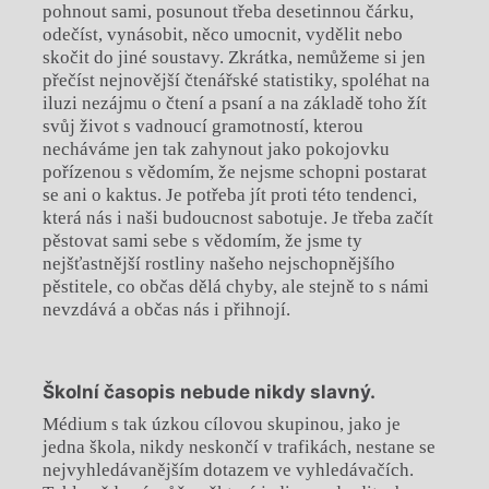
pohnout sami, posunout třeba desetinnou čárku,
odečíst, vynásobit, něco umocnit, vydělit nebo
skočit do jiné soustavy. Zkrátka, nemůžeme si jen
přečíst nejnovější čtenářské statistiky, spoléhat na
iluzi nezájmu o čtení a psaní a na základě toho žít
svůj život s vadnoucí gramotností, kterou
necháváme jen tak zahynout jako pokojovku
pořízenou s vědomím, že nejsme schopni postarat
se ani o kaktus. Je potřeba jít proti této tendenci,
která nás i naši budoucnost sabotuje. Je třeba začít
pěstovat sami sebe s vědomím, že jsme ty
nejšťastnější rostliny našeho nejschopnějšího
pěstitele, co občas dělá chyby, ale stejně to s námi
nevzdává a občas nás i přihnojí.
Školní časopis nebude nikdy slavný.
Médium s tak úzkou cílovou skupinou, jako je
jedna škola, nikdy neskončí v trafikách, nestane se
nejvyhledávanějším dotazem ve vyhledávačích.