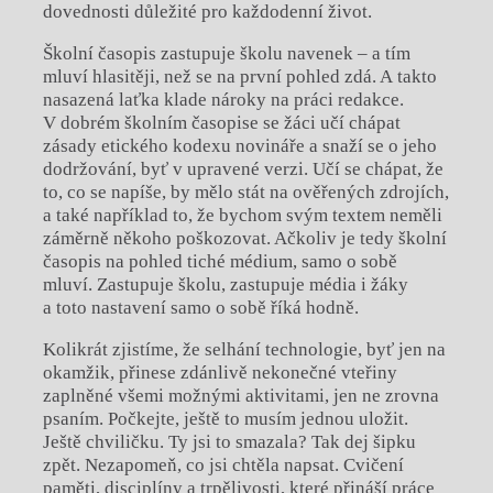
dovednosti důležité pro každodenní život.
Školní časopis zastupuje školu navenek – a tím
mluví hlasitěji, než se na první pohled zdá. A takto
nasazená laťka klade nároky na práci redakce.
V dobrém školním časopise se žáci učí chápat
zásady etického kodexu novináře a snaží se o jeho
dodržování, byť v upravené verzi. Učí se chápat, že
to, co se napíše, by mělo stát na ověřených zdrojích,
a také například to, že bychom svým textem neměli
záměrně někoho poškozovat. Ačkoliv je tedy školní
časopis na pohled tiché médium, samo o sobě
mluví. Zastupuje školu, zastupuje média i žáky
a toto nastavení samo o sobě říká hodně.
Kolikrát zjistíme, že selhání technologie, byť jen na
okamžik, přinese zdánlivě nekonečné vteřiny
zaplněné všemi možnými aktivitami, jen ne zrovna
psaním. Počkejte, ještě to musím jednou uložit.
Ještě chviličku. Ty jsi to smazala? Tak dej šipku
zpět. Nezapomeň, co jsi chtěla napsat. Cvičení
paměti, disciplíny a trpělivosti, které přináší práce