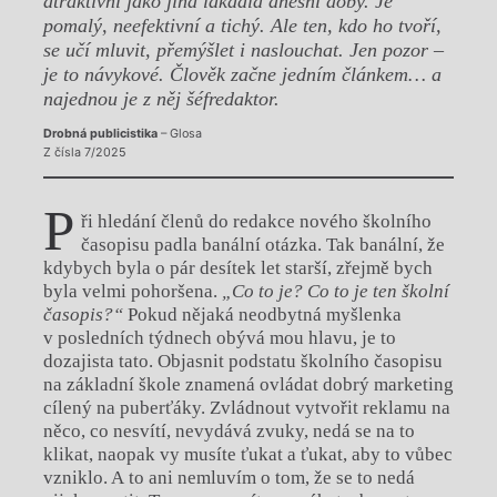
atraktivní jako jiná lákadla dnešní doby. Je
pomalý, neefektivní a tichý. Ale ten, kdo ho tvoří,
se učí mluvit, přemýšlet i naslouchat. Jen pozor –
je to návykové. Člověk začne jedním článkem… a
najednou je z něj šéfredaktor.
Drobná publicistika
– Glosa
Z čísla 7/2025
P
ři hledání členů do redakce nového školního
časopisu padla banální otázka. Tak banální, že
kdybych byla o pár desítek let starší, zřejmě bych
byla velmi pohoršena.
„Co to je? Co to je ten školní
časopis?“
Pokud nějaká neodbytná myšlenka
v posledních týdnech obývá mou hlavu, je to
dozajista tato. Objasnit podstatu školního časopisu
na základní škole znamená ovládat dobrý marketing
cílený na puberťáky. Zvládnout vytvořit reklamu na
něco, co nesvítí, nevydává zvuky, nedá se na to
klikat, naopak vy musíte ťukat a ťukat, aby to vůbec
vzniklo. A to ani nemluvím o tom, že se to nedá