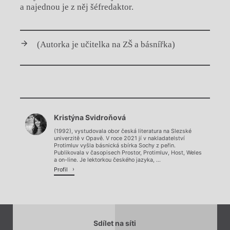
a najednou je z něj šéfredaktor.
(Autorka je učitelka na ZŠ a básnířka)
Chviličku.
Kristýna Svidroňová
Načítá se.
(1992), vystudovala obor česká literatura na Slezské
univerzitě v Opavě. V roce 2021 jí v nakladatelství
Protimluv vyšla básnická sbírka Sochy z peřin.
Publikovala v časopisech Prostor, Protimluv, Host, Weles
a on-line. Je lektorkou českého jazyka, ...
Profil
Sdílet na síti