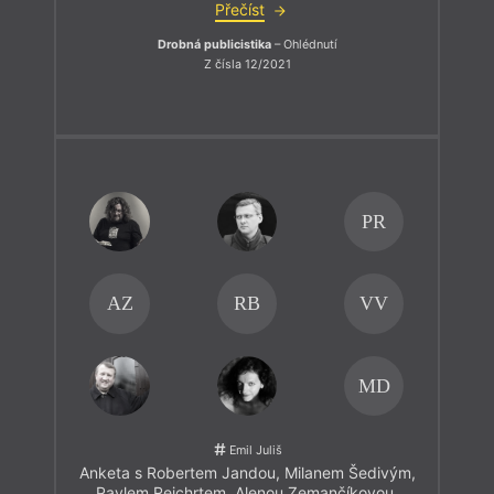
Přečíst
Drobná publicistika
– Ohlédnutí
Z čísla 12/2021
PR
AZ
RB
VV
MD
Emil Juliš
Anketa s Robertem Jandou, Milanem Šedivým,
Pavlem Rejchrtem, Alenou Zemančíkovou,