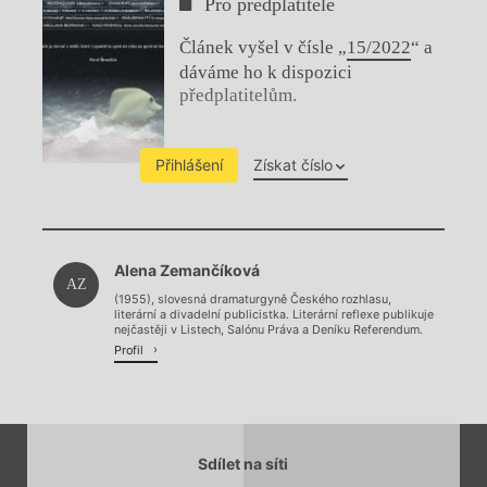
Pro předplatitele
Článek vyšel v čísle „
15/2022
“ a
dáváme ho k dispozici
předplatitelům.
Přihlášení
Získat číslo
Chviličku.
Alena Zemančíková
Načítá se.
AZ
(1955), slovesná dramaturgyně Českého rozhlasu,
literární a divadelní publicistka. Literární reflexe publikuje
nejčastěji v Listech, Salónu Práva a Deníku Referendum.
Profil
Sdílet na síti