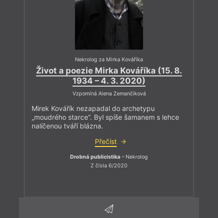
Nekrolog za Mirka Kováříka
Život a poezie Mirka Kováříka (15. 8.
1934 – 4. 3. 2020)
Vzpomíná Alena Zemančíková
Mirek Kovářík nezapadal do archetypu
„moudrého starce“. Byl spíše šamanem s lehce
nalíčenou tváří blázna.
Přečíst
Drobná publicistika
– Nekrolog
Z čísla 6/2020