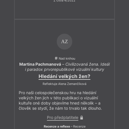
Z čísla 4/2022
AZ
Nad knihou
Martina Pachmanová
–
Civilizovaná žena. Ideál
i paradox prvorepublikové vizuální kultury
Hledání velkých žen?
Reflektuje Alena Zemančíková
Pro naši celospolečenskou hru na hledání
velkých žen jich v této publikaci o vizuální
kultuře oné doby objevíme hned několik – a
člověk se stydí, že nám to trvalo tak dlouho.
Pro předplatitele
Recenze a reflexe
– Recenze