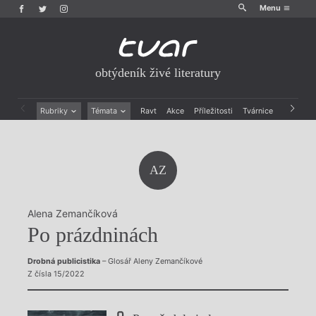
Menu
obtýdeník živé literatury
Rubriky
Témata
Ravt
Akce
Příležitosti
Tvárnice
Archiv
Beletrie
Ženy v katolické literatuře
Drobná publicistika
Právě vychází
Esejistika
Mauzoleum
AZ
Recenze a reflexe
Divadlo
Reportáže
Historie kolonialismu
Rozhovory
Dokument
Alena Zemančíková
Výroční ceny
Po prázdninách
Drobná publicistika
– Glosář Aleny Zemančíkové
Z čísla 15/2022