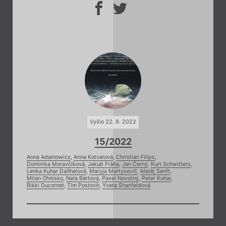
Vyšlo 22. 9. 2022
15/2022
Anna Adamowicz
,
Anna Kotvalová
,
Christian Filips
,
Dominika Moravčíková
,
Jakub Fráňa
,
Jan Černý
,
Kurt Schwitters
,
Lenka Kuhar Daňhelová
,
Maryja Martysevič
,
Matěj Senft
,
Milan Ohnisko
,
Nela Bártová
,
Pavel Novotný
,
Peter Kuhar
,
Rikki Ducornet
,
Tim Postovit
,
Yveta Shanfeldová