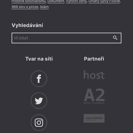
Historie kolonialismu
,
Dokument
,
Výroční ceny
,
Útvary Sylvy Ficové
,
969 slov o próze
,
Islám
Vyhledávání
Tvar na síti
Partneři