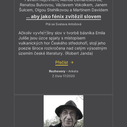
Renatou Bulvovou, Václavem Vokolkem, Janem
Šulcem, Olgou Stehlíkovou a Martinem Davidem
… aby jako fénix zvítězil slovem
Ptá se Svatava Antošová
Ačkoliv vyvřeliny slov v tvorbě básníka Emila
Juliše jsou úzce spjaty s místopisem
vulkanických hor Českého středohoří, stojí jeho
poezie široce rozkročena nad celým výsostným
územím české literatury. (Robert Janda)
Přečíst
Rozhovory
– Anketa
Z čísla 17/2020