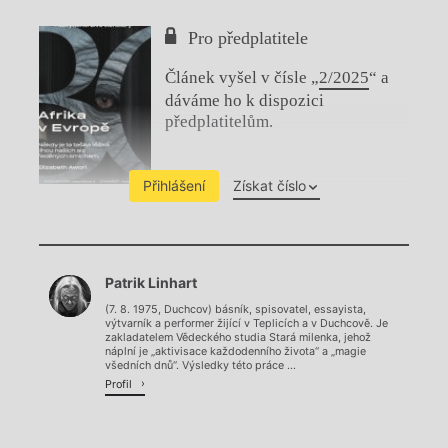
Pro předplatitele
Článek vyšel v čísle „
2/2025
“ a
dáváme ho k dispozici
předplatitelům.
Přihlášení
Získat číslo
Chviličku.
Patrik Linhart
Načítá se.
(7. 8. 1975, Duchcov) básník, spisovatel, essayista,
výtvarník a performer žijící v Teplicích a v Duchcově. Je
zakladatelem Vědeckého studia Stará milenka, jehož
náplní je „aktivisace každodenního života“ a „magie
všedních dnů“. Výsledky této práce ...
Profil