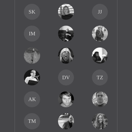
SK
JJ
IM
DV
TZ
AK
TM