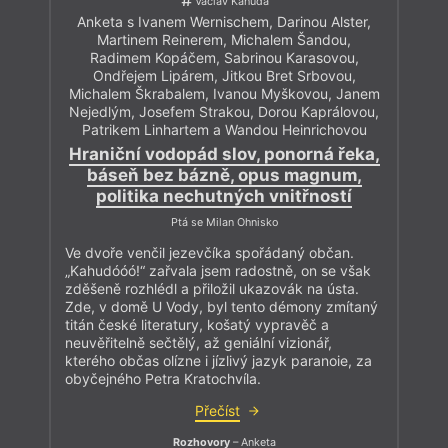
Václav Kahuda
Anketa s Ivanem Wernischem, Darinou Alster,
Martinem Reinerem, Michalem Šandou,
Radimem Kopáčem, Sabrinou Karasovou,
Ondřejem Lipárem, Jitkou Bret Srbovou,
Michalem Škrabalem, Ivanou Myškovou, Janem
Nejedlým, Josefem Strakou, Dorou Kaprálovou,
Patrikem Linhartem a Wandou Heinrichovou
Hraniční vodopád slov, ponorná řeka,
báseň bez bázně, opus magnum,
politika nechutných vnitřností
Ptá se Milan Ohnisko
Ve dvoře venčil jezevčíka spořádaný občan.
„Kahudóóó!“ zařvala jsem radostně, on se však
zděšeně rozhlédl a přiložil ukazovák na ústa.
Zde, v domě U Vody, byl tento démony zmítaný
titán české literatury, košatý vypravěč a
neuvěřitelně sečtělý, až geniální vizionář,
kterého občas olízne i jízlivý jazyk paranoie, za
obyčejného Petra Kratochvíla.
Přečíst
Rozhovory
– Anketa