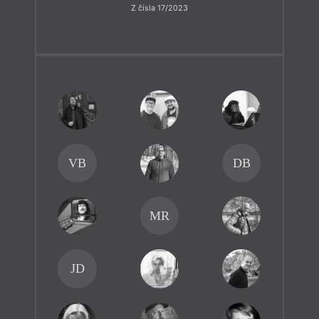
Z čísla 17/2023
VB
DB
MR
JD