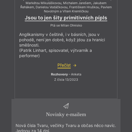
Markétou Mikuláškovou, Michalem Jarešem, Jakubem
Řehákem, Danielou Vodáčkovou, Františkem Hruškou, Pavlem
Novotným a Vítem Kremličkou
Jsou to jen šity primitivních pípls
Ptá se Milan Ohnisko
Anglikanismy v češtině, i v básních, jsou v
pohodě, není jen dobré, když jdou za hranici
směšnosti.
(Patrik Linhart, spisovatel, výtvarník a
performer)
Přečíst
Rozhovory
– Anketa
Z čísla 13/2023
Novinky e-mailem
Nová čísla Tvaru, večírky Tvaru a občas něco navíc.
Jednou za 14 dní.