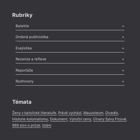
Rubriky
Beletrie
Poezie
,
Próza
,
Dokumenty
,
Drama
,
Celá rubrika
Drobná publicistika
Odlesk
,
Zasláno
,
Nezařazené
,
Novinky v Tvaru
,
Slovo
,
Výročí
,
Esejistika
Nekrolog
,
Glosa
,
Sloupek
,
Pozvánka
,
Literární soutěž
,
Komentář
,
Celá rubrika
Esej
,
Pádlo
,
Úvaha
,
Texty
,
Studie
,
Celá rubrika
Recenze a reflexe
Recenze
,
Dvakrát
,
Horké párky
,
969 slov o próze
,
Reportáže
Méně slov o próze
,
Celá rubrika
Literární zítřky
,
Reportáž
,
Literární život
,
Divadlo
,
Kritický ohlas
,
Rozhovory
Celá rubrika
Rozhovor
,
Anketa
,
Celá rubrika
Témata
Ženy v katolické literatuře
,
Právě vychází
,
Mauzoleum
,
Divadlo
,
Historie kolonialismu
,
Dokument
,
Výroční ceny
,
Útvary Sylvy Ficové
,
969 slov o próze
,
Islám