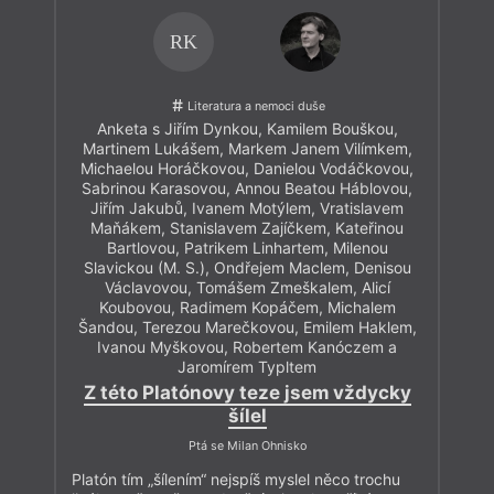
RK
Literatura a nemoci duše
Anketa s Jiřím Dynkou, Kamilem Bouškou,
Martinem Lukášem, Markem Janem Vilímkem,
Michaelou Horáčkovou, Danielou Vodáčkovou,
Sabrinou Karasovou, Annou Beatou Háblovou,
Jiřím Jakubů, Ivanem Motýlem, Vratislavem
Maňákem, Stanislavem Zajíčkem, Kateřinou
Bartlovou, Patrikem Linhartem, Milenou
Slavickou (M. S.), Ondřejem Maclem, Denisou
Václavovou, Tomášem Zmeškalem, Alicí
Koubovou, Radimem Kopáčem, Michalem
Šandou, Terezou Marečkovou, Emilem Haklem,
Ivanou Myškovou, Robertem Kanóczem a
Jaromírem Typltem
Z této Platónovy teze jsem vždycky
šílel
Ptá se Milan Ohnisko
Platón tím „šílením“ nejspíš myslel něco trochu