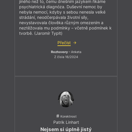
jiného než to, čemu dnešním jazykem říkáme
psychiatrická diagnóza. Duševní nemoc by
nebyla nemocí, kdyby s sebou nenesla velké
strádání, neodčerpávala životní síly,
nevystavovala člověka různým omezením a
neztěžovala mu podmínky – včetně podmínek k
tvorbě. (Jaromír Typlt)
Přečíst
Rozhovory
– Anketa
Z čísla 16/2024
Korektnost
Patrik Linhart
Nejsem si úplně jistý