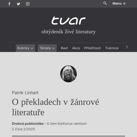
Menu
obtýdeník živé literatury
Rubriky
Témata
Ravt
Akce
Příležitosti
Tvárnice
Archiv
Beletrie
Ženy v katolické literatuře
Drobná publicistika
Právě vychází
Esejistika
Mauzoleum
Recenze a reflexe
Divadlo
Reportáže
Historie kolonialismu
Rozhovory
Dokument
Patrik Linhart
Výroční ceny
O překladech v žánrové
literatuře
Drobná publicistika
– O čem Konfucius nemluvil
Z čísla 2/2025