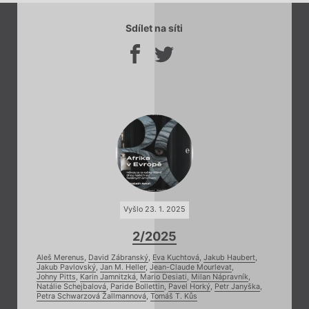
Sdílet na síti
Vyšlo 23. 1. 2025
2/2025
Aleš Merenus
,
David Zábranský
,
Eva Kuchtová
,
Jakub Haubert
,
Jakub Pavlovský
,
Jan M. Heller
,
Jean-Claude Mourlevat
,
Johny Pitts
,
Karin Jamnitzká
,
Mario Desiati
,
Milan Nápravník
,
Natálie Schejbalová
,
Paride Bollettin
,
Pavel Horký
,
Petr Janyška
,
Petra Schwarzová Žallmannová
,
Tomáš T. Kůs