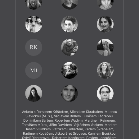
RK
MJ
Anketa s Romanem Krištofem, Michalem Škrabalem, Milenou
Slavickou (M. S.), Václavem Bidlem, Lukášem Zádrapou,
Dominikem Bártem, Robertem Wudym, Martinem Reinerem,
Tomášem Míkou, Jiřím Davidem, Vojtěchem Vackem, Markem
Janem Vilímkem, Patrikem Linhartem, Karlem Škrabalem,
Radimem Kopáčem, Jitkou Bret Srbovou, Kamilem Bouškou,
Sylvií Richterovou, Robertem Kanóczem, Pavlem Janouškem,