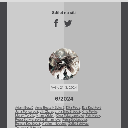
Sdílet na síti
Vyšlo 21. 3. 2024
6/2024
Adam Borzič
,
Anna Beata Háblová
,
Dita Pepe
,
Eva Kuchtová
,
Jana Poncarová
,
Jiří Zizler
,
Jitka Bret Srbová
,
Kino Peklo
,
Marek Torčík
,
Milan Valden
,
Olga Tokarczuková
,
Petr Nagy
,
Petra Schwarzová Žallmannová
,
Petra Soukupová
,
Renata Kováčová
,
Vladimír Novotný
,
Zofia Bałdyga
,
Zuzana Kultánová