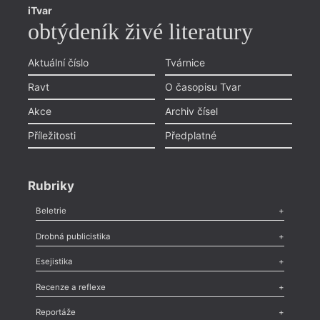
iTvar
obtýdeník živé literatury
Aktuální číslo
Tvárnice
Ravt
O časopisu Tvar
Akce
Archiv čísel
Příležitosti
Předplatné
Rubriky
Beletrie
Poezie
,
Próza
,
Dokumenty
,
Drama
,
Celá rubrika
Drobná publicistika
Odlesk
,
Zasláno
,
Nezařazené
,
Novinky v Tvaru
,
Slovo
,
Výročí
,
Esejistika
Nekrolog
,
Glosa
,
Sloupek
,
Pozvánka
,
Literární soutěž
,
Komentář
,
Celá rubrika
Esej
,
Pádlo
,
Úvaha
,
Texty
,
Studie
,
Celá rubrika
Recenze a reflexe
Recenze
,
Dvakrát
,
Horké párky
,
969 slov o próze
,
Reportáže