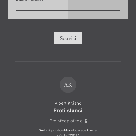
Souvisí
AK
Albert Krásno
Proti slunci
Pro předplatitele
Drobná publicistika
– Operace banzaj
Z čísla 2/2024