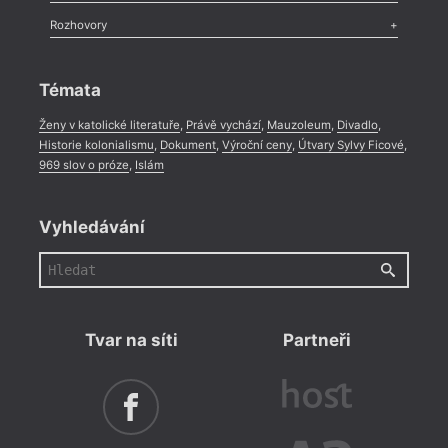
Méně slov o próze
,
Celá rubrika
Literární zítřky
,
Reportáž
,
Literární život
,
Divadlo
,
Kritický ohlas
,
Rozhovory
Celá rubrika
Rozhovor
,
Anketa
,
Celá rubrika
Témata
Ženy v katolické literatuře
,
Právě vychází
,
Mauzoleum
,
Divadlo
,
Historie kolonialismu
,
Dokument
,
Výroční ceny
,
Útvary Sylvy Ficové
,
969 slov o próze
,
Islám
Vyhledávání
Tvar na síti
Partneři