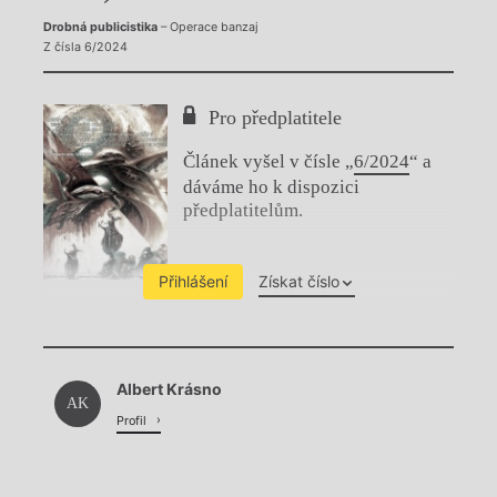
Drobná publicistika
– Operace banzaj
Z čísla 6/2024
Pro předplatitele
Článek vyšel v čísle „
6/2024
“ a
dáváme ho k dispozici
předplatitelům.
Přihlášení
Získat číslo
Chviličku.
Albert Krásno
Načítá se.
AK
Profil