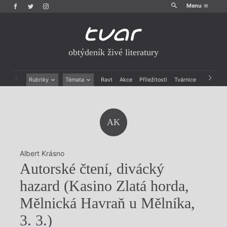
Menu
obtýdeník živé literatury
Rubriky
Témata
Ravt
Akce
Příležitosti
Tvárnice
Archiv
Beletrie
Ženy v katolické literatuře
Drobná publicistika
Právě vychází
Esejistika
Mauzoleum
AK
Recenze a reflexe
Divadlo
Reportáže
Historie kolonialismu
Rozhovory
Dokument
Albert Krásno
Výroční ceny
Autorské čtení, divácký
hazard (Kasino Zlatá horda,
Mělnická Havraň u Mělníka,
3. 3.)