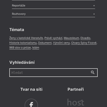
Recenze
,
Dvakrát
,
Horké párky
,
969 slov o próze
,
Reportáže
Méně slov o próze
,
Celá rubrika
Literární zítřky
,
Reportáž
,
Literární život
,
Divadlo
,
Kritický ohlas
,
Rozhovory
Celá rubrika
Rozhovor
,
Anketa
,
Celá rubrika
Témata
Ženy v katolické literatuře
,
Právě vychází
,
Mauzoleum
,
Divadlo
,
Historie kolonialismu
,
Dokument
,
Výroční ceny
,
Útvary Sylvy Ficové
,
969 slov o próze
,
Islám
Vyhledávání
Tvar na síti
Partneři