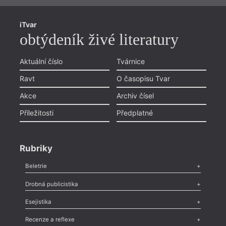
iTvar
obtýdeník živé literatury
Aktuální číslo
Tvárnice
Ravt
O časopisu Tvar
Akce
Archiv čísel
Příležitosti
Předplatné
Rubriky
Beletrie
Poezie
,
Próza
,
Dokumenty
,
Drama
,
Celá rubrika
Drobná publicistika
Odlesk
,
Zasláno
,
Nezařazené
,
Novinky v Tvaru
,
Slovo
,
Výročí
,
Esejistika
Nekrolog
,
Glosa
,
Sloupek
,
Pozvánka
,
Literární soutěž
,
Komentář
,
Celá rubrika
Esej
,
Pádlo
,
Úvaha
,
Texty
,
Studie
,
Celá rubrika
Recenze a reflexe