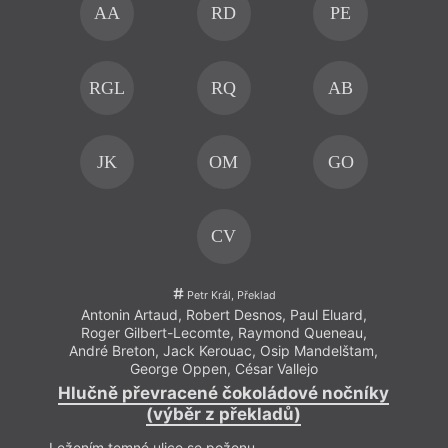
AA
RD
PE
RGL
RQ
AB
JK
OM
GO
CV
Petr Král, Překlad
Antonin Artaud
,
Robert Desnos
,
Paul Eluard
,
A
Roger Gilbert-Lecomte
,
Raymond Queneau
,
R
André Breton
,
Jack Kerouac
,
Osip Mandelštam
,
An
George Oppen
,
César Vallejo
Hlučně převracené čokoládové nočníky
Hlu
(výběr z překladů)
Ležením temné ulice se poženu
Ležen