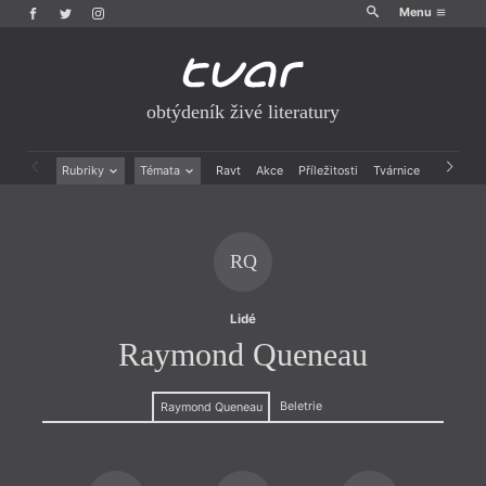
Menu
obtýdeník živé literatury
Rubriky
Témata
Ravt
Akce
Příležitosti
Tvárnice
Archiv
Beletrie
Ženy v katolické literatuře
Drobná publicistika
Právě vychází
Esejistika
Mauzoleum
RQ
Recenze a reflexe
Divadlo
Reportáže
Historie kolonialismu
Rozhovory
Dokument
Lidé
Výroční ceny
Raymond Queneau
Beletrie
Raymond Queneau