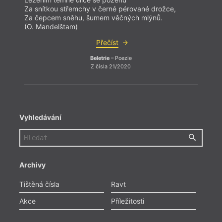
Za snítkou střemchy v černé pérované drožce,
Za sn
Za čepcem sněhu, šumem věčných mlýnů.
Za če
(O. Mandelštam)
(O. M
Přečíst
Beletrie
– Poezie
Z čísla 21/2020
Vyhledávání
Archivy
Tištěná čísla
Ravt
Akce
Příležitosti