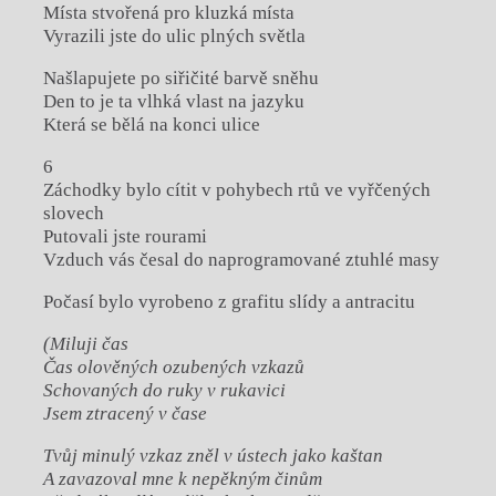
Místa stvořená pro kluzká místa
Vyrazili jste do ulic plných světla
Našlapujete po siřičité barvě sněhu
Den to je ta vlhká vlast na jazyku
Která se bělá na konci ulice
6
Záchodky bylo cítit v pohybech rtů ve vyřčených
slovech
Putovali jste rourami
Vzduch vás česal do naprogramované ztuhlé masy
Počasí bylo vyrobeno z grafitu slídy a antracitu
(Miluji čas
Čas olověných ozubených vzkazů
Schovaných do ruky v rukavici
Jsem ztracený v čase
Tvůj minulý vzkaz zněl v ústech jako kaštan
A zavazoval mne k nepěkným činům