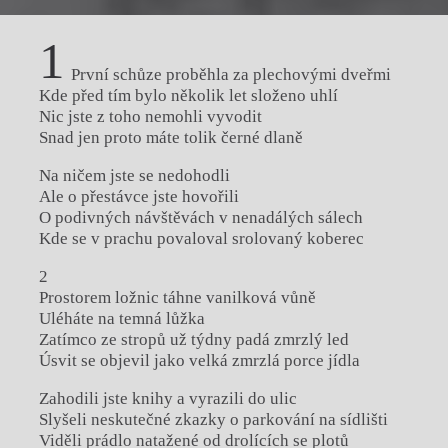
1
První schůze proběhla za plechovými dveřmi
Kde před tím bylo několik let složeno uhlí
Nic jste z toho nemohli vyvodit
Snad jen proto máte tolik černé dlaně
Na ničem jste se nedohodli
Ale o přestávce jste hovořili
O podivných návštěvách v nenadálých sálech
Kde se v prachu povaloval srolovaný koberec
2
Prostorem ložnic táhne vanilková vůně
Uléháte na temná lůžka
Zatímco ze stropů už týdny padá zmrzlý led
Úsvit se objevil jako velká zmrzlá porce jídla
Zahodili jste knihy a vyrazili do ulic
Slyšeli neskutečné zkazky o parkování na sídlišti
Viděli prádlo natažené od drolících se plotů