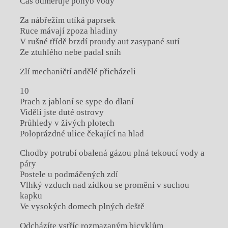
Čas odměřuje pohyb vody
Za nábřežím utíká paprsek
Ruce mávají zpoza hladiny
V rušné třídě brzdí proudy aut zasypané sutí
Ze ztuhlého nebe padal sníh
Zlí mechaničtí andělé přicházeli
10
Prach z jabloní se sype do dlaní
Viděli jste duté ostrovy
Průhledy v živých plotech
Poloprázdné ulice čekající na hlad
Chodby potrubí obalená gázou plná tekoucí vody a
páry
Postele u podmáčených zdí
Vlhký vzduch nad zídkou se promění v suchou
kapku
Ve vysokých domech plných deště
Odcházíte vstříc rozmazaným bicyklům