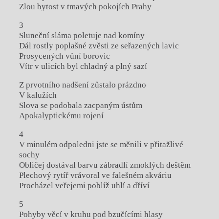
Zlou bytost v tmavých pokojích Prahy
3
Sluneční sláma poletuje nad komíny
Dál rostly poplašné zvěsti ze seřazených lavic
Prosycených vůní borovic
Vítr v ulicích byl chladný a plný sazí
Z prvotního nadšení zůstalo prázdno
V kalužích
Slova se podobala zacpaným ústům
Apokalyptickému rojení
4
V minulém odpoledni jste se měnili v přitažlivé
sochy
Obličej dostával barvu zábradlí zmoklých deštěm
Plechový rytíř vrávoral ve falešném akváriu
Procházel veřejemi poblíž uhlí a dříví
5
Pohyby věcí v kruhu pod bzučícími hlasy