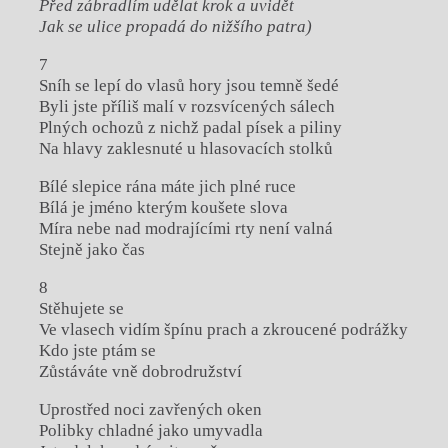
Před zábradlím udělat krok a uvidět
Jak se ulice propadá do nižšího patra)
7
Sníh se lepí do vlasů hory jsou temně šedé
Byli jste příliš malí v rozsvícených sálech
Plných ochozů z nichž padal písek a piliny
Na hlavy zaklesnuté u hlasovacích stolků
Bílé slepice rána máte jich plné ruce
Bílá je jméno kterým koušete slova
Míra nebe nad modrajícími rty není valná
Stejně jako čas
8
Stěhujete se
Ve vlasech vidím špínu prach a zkroucené podrážky
Kdo jste ptám se
Zůstáváte vně dobrodružství
Uprostřed noci zavřených oken
Polibky chladné jako umyvadla