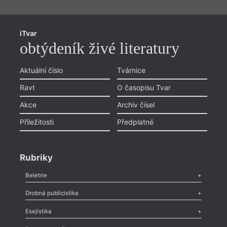
iTvar
obtýdeník živé literatury
Aktuální číslo
Tvárnice
Ravt
O časopisu Tvar
Akce
Archiv čísel
Příležitosti
Předplatné
Rubriky
Beletrie
Poezie
,
Próza
,
Dokumenty
,
Drama
,
Celá rubrika
Drobná publicistika
Odlesk
,
Zasláno
,
Nezařazené
,
Novinky v Tvaru
,
Slovo
,
Výročí
,
Esejistika
Nekrolog
,
Glosa
,
Sloupek
,
Pozvánka
,
Literární soutěž
,
Komentář
,
Celá rubrika
Esej
,
Pádlo
,
Úvaha
,
Texty
,
Studie
,
Celá rubrika