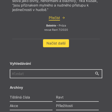
slova jako divný, nenormální a bláznivý,” říká Klusák,
“jsou příznakem mylného a nudného přístupu k
jedinečnosti v hudbě.”
Přečíst
Beletrie
– Próza
revue Ravt 7/2020
Načíst další
Vyhledávání
Archivy
Tištěná čísla
Ravt
Akce
Příležitosti