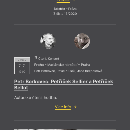
Beletrie
– Próza
Z čísla 13/2020
Čtení, Koncert
= 2020 =
Praha
– Mariánské náměstí – Praha
7. 7.
Petr Borkovec
,
Pavel Klusák
,
Jana Bezpalcová
19:00
Petr Borkovec: Petříček Sellier a Petříček
Bellot
Autorské čtení, hudba.
Více info