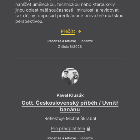
nahlížet uměleckou, technickou nebo kteroukoliv
nahlí
jinou oblast naší současnosti i minulosti a revidovat
jinou 
tak dějiny, doposud předkládané převážně mužskou
tak d
perspektivou.
persp
Přečíst
Recenze a reflexe
– Recenze
Z čísla 6/2026
Pavel Klusák
Gott. Československý příběh / Uvnitř
Go
banánu
Reflektuje Michal Škrabal
Pro předplatitele
Recenze a reflexe
– Recenze