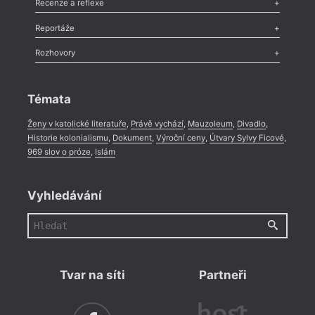
Recenze a reflexe
Recenze
,
Dvakrát
,
Horké párky
,
969 slov o próze
,
Reportáže
Méně slov o próze
,
Celá rubrika
Literární zítřky
,
Reportáž
,
Literární život
,
Divadlo
,
Kritický ohlas
,
Rozhovory
Celá rubrika
Rozhovor
,
Anketa
,
Celá rubrika
Témata
Ženy v katolické literatuře
,
Právě vychází
,
Mauzoleum
,
Divadlo
,
Historie kolonialismu
,
Dokument
,
Výroční ceny
,
Útvary Sylvy Ficové
,
969 slov o próze
,
Islám
Vyhledávání
Tvar na síti
Partneři