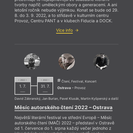
tvorby napříč uměleckými obory a generacemi. A ani
letošní ročník nebude výjimkou. Konat se bude od 29.
8. do 3. 9. 2022, a to střídavě v kulturním centru
Provoz, Centru PANT a v klubech Fiducia a DOCK.
Více info
= 2022 =
= 2022 =
Čtení, Festival, Koncert
1. 7.
31. 7.
Ostrava
– Provoz
––––
––––
David Zábranský
,
Jan Burian
,
Pavel Klusák
,
Martin Kyšperský
a další
Měsíc autorského čtení 2022 – Ostrava
Největší literární festival ve střední Evropě – Měsíc
autorského čtení (MAČ) 2022 – představí v Ostravě
od 1. července do 1. srpna každý večer jednoho z