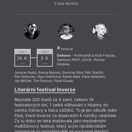
Z čísla 18/2022
Festival
= 2022 =
= 2022 =
Ostrava
– Antikvariát a klub Fiducia,
29. 8.
3. 9.
Centrum PANT, DOCK, Provoz
––––
––––
Hlubina
Jaroslav Rudiš
,
Bianca Bellová
,
Stanislav Biler
,
Petr Stančík
,
Petr Borkovec
,
Olga Stehlíková
,
Radek Malý
,
Klára Goldstein
,
Jan Bělíček
,
Tim Postovit
,
Pavel Klusák
Literární festival Inverze
Bezmála 200 hostů ze 4 zemí, celkem 18
festivalových dní, 1 velké stěhování z Hlubiny do
centra Ostravy a tisíce zážitků. To je jen několik málo
čísel, které Inverze za dosavadní 4 ročníky nasbírala.
Za tu dobu se také etablovala jako mezinárodní
multižánrový festival, který svým návštěvníkům
prezentuje to nejzajímavější ze současné literární