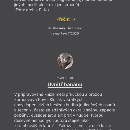
jiných médií, ale k nim jen stručně).
(Foto: archiv P. K.)
Přečíst
Rozhovory
– Rozhovor
revue Ravt 7/2020
Pavel Klusák
Uvnitř banánu
V připravované knize mezi příručkou a prózou
zpracovává Pavel Klusák v krátkých
encyklopedických heslech hudbu jedinečných osudů
a technik, často ze zdánlivých okrajů scény, zapadlé
příběhy, outsider art a art brut v hudbě, tvorbu
duševně nemocných autorů stejně jako
zkrachovalých labelů. „Zakázal jsem si v celé knize