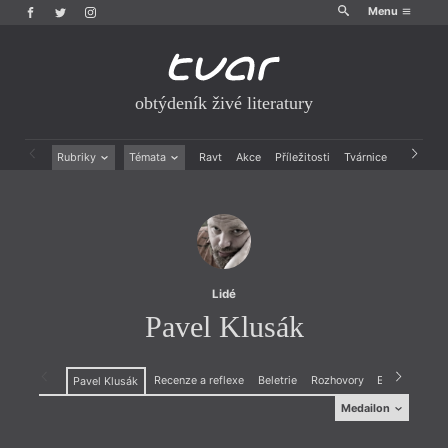
Menu
obtýdeník živé literatury
Rubriky
Témata
Ravt
Akce
Příležitosti
Tvárnice
Archiv
Beletrie
Ženy v katolické literatuře
Drobná publicistika
Právě vychází
Esejistika
Mauzoleum
Recenze a reflexe
Divadlo
Reportáže
Historie kolonialismu
Rozhovory
Dokument
Lidé
Výroční ceny
Pavel Klusák
Recenze a reflexe
Beletrie
Rozhovory
Esejistika
Pavel Klusák
Medailon
Medailon
(1969) píše o hudbě od roku 1990, vysílá o ní v