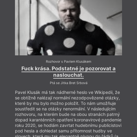
Rozhovor s Pavlem Klusákem
Fuck krása. Podstatné je pozorovat a
naslouchat.
Ptá se Jitka Bret Srbová
Pavel Klusák má tak nádherné heslo ve Wikipedii, že
se obtížně nalézají normální nezodpovězené otázky,
které by mu bylo možno položit. To nám umožňuje
soustředit se na otázky nenormální. V následujícím
rozhovoru, na kterém bude na obou stranách patrný
dopad karanténních opatření koronavirové pandemie
roku 2020, se hodlám zavrtat hudebnímu publicistovi
pod hesla a dohledat samu přítomnost hudby ve
slovech, která mu tak elegantně plynou do řádků (a