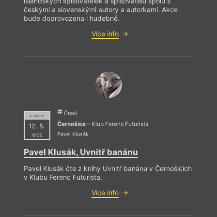
islandských spisovatelek a spisovatelů spolu s
českými a slovenskými autory a autorkami. Akce
bude doprovozena i hudebně.
Více info
Čtení
= 2022 =
Černošice
– Klub Ferenc Futurista
12. 5.
Pavel Klusák
19:30
Pavel Klusák, Uvnitř banánu
Pavel Klusák čte z knihy Uvnitř banánu v Černošicích
v Klubu Ferenc Futurista.
Více info