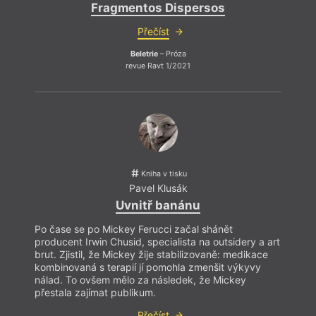
Fragmentos Dispersos
Přečíst
Beletrie
– Próza
revue Ravt 1/2021
Kniha v tisku
Pavel Klusák
Uvnitř banánu
Po čase se po Mickey Ferucci začal shánět
producent Irwin Chusid, specialista na outsidery a art
brut. Zjistil, že Mickey žije stabilizovaně: medikace
kombinovaná s terapií jí pomohla zmenšit výkyvy
nálad. To ovšem mělo za následek, že Mickey
přestala zajímat publikum.
Přečíst