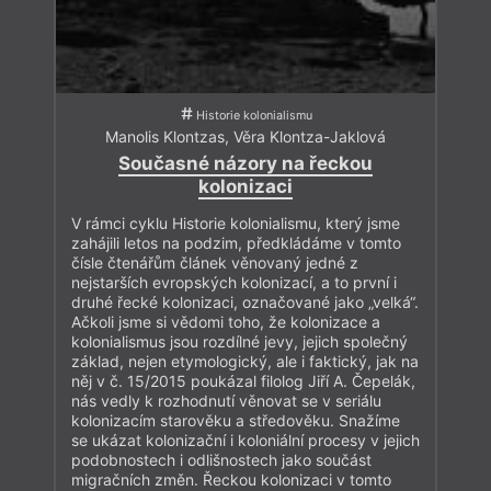
Historie kolonialismu
Manolis Klontzas
,
Věra Klontza-Jaklová
Současné názory na řeckou
kolonizaci
V rámci cyklu Historie kolonialismu, který jsme
zahájili letos na podzim, předkládáme v tomto
čísle čtenářům článek věnovaný jedné z
nejstarších evropských kolonizací, a to první i
druhé řecké kolonizaci, označované jako „velká“.
Ačkoli jsme si vědomi toho, že kolonizace a
kolonialismus jsou rozdílné jevy, jejich společný
základ, nejen etymologický, ale i faktický, jak na
něj v č. 15/2015 poukázal filolog Jiří A. Čepelák,
nás vedly k rozhodnutí věnovat se v seriálu
kolonizacím starověku a středověku. Snažíme
se ukázat kolonizační i koloniální procesy v jejich
podobnostech i odlišnostech jako součást
migračních změn. Řeckou kolonizaci v tomto