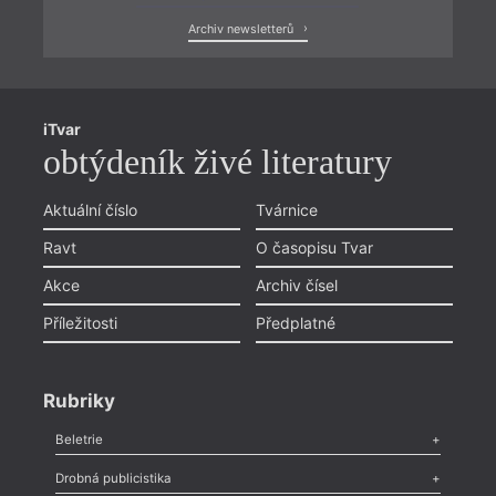
Archiv newsletterů
iTvar
obtýdeník živé literatury
Aktuální číslo
Tvárnice
Ravt
O časopisu Tvar
Akce
Archiv čísel
Příležitosti
Předplatné
Rubriky
Beletrie
Poezie
,
Próza
,
Dokumenty
,
Drama
,
Celá rubrika
Drobná publicistika