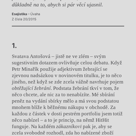
důkladně na to, abych si pár věcí ujasnil.
Esejistika
– Úvaha
Z čísla 20/2015
1.
Svatava Antošová – jistě ne ve zlém – svým
sugestivním dotazem ovlivňuje celou debatu. Když
Petr Minařík použije adjektivum žebrající se
zjevnou nadsázkou v novinovém titulku, je to něco
jiného, než když se zde zcela vážně navrhuje pojem
obtěžující žebrání
. Podstata žebrání tkví v tom, že
něco chcete, ale nic za to nenabízíte. Mé sbírání
peněz na vydání sbírky mělo a má svou podstatou
mnohem blíže k běžnému nákupu v obchodě. Za
každou z částek v dosti pestrém portfoliu jsem totiž
něco nabízel – a to je princip, na němž HitHit
funguje. Na každém
zákazníkovi
pak je, aby se
zcela svobodně rozhodl, zda ho nabízené zboží