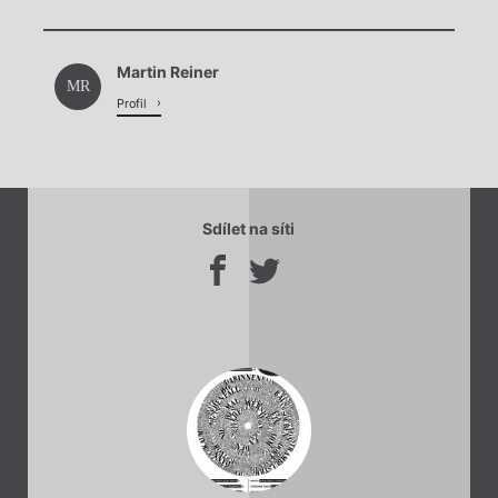
Chviličku.
Martin Reiner
Načítá se.
MR
Profil
Sdílet na síti