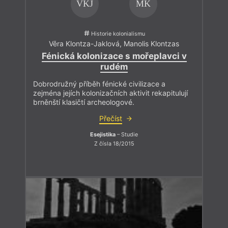
VKJ
MK
Historie kolonialismu
Věra Klontza-Jaklová
,
Manolis Klontzas
Fénická kolonizace s mořeplavci v
rudém
Dobrodružný příběh fénické civilizace a
zejména jejích kolonizačních aktivit rekapitulují
brněnští klasičtí archeologové.
Přečíst
Esejistika
– Studie
Z čísla 18/2015