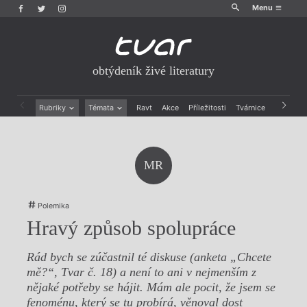
Menu
obtýdeník živé literatury
Rubriky
Témata
Ravt
Akce
Příležitosti
Tvárnice
Archiv
Beletrie
Ženy v katolické literatuře
Drobná publicistika
Právě vychází
Esejistika
Mauzoleum
MR
Recenze a reflexe
Divadlo
Reportáže
Historie kolonialismu
Rozhovory
Dokument
Polemika
Výroční ceny
Hravý způsob spolupráce
Rád bych se zúčastnil té diskuse (anketa „Chcete
mě?“, Tvar č. 18) a není to ani v nejmenším z
nějaké potřeby se hájit. Mám ale pocit, že jsem se
fenoménu, který se tu probírá, věnoval dost