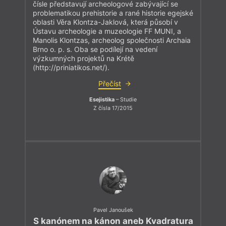
čísle představují archeologové zabývající se
problematikou prehistorie a rané historie egejské
oblasti Věra Klontza-Jaklová, která působí v
Ústavu archeologie a muzeologie FF MUNI, a
Manolis Klontzas, archeolog společnosti Archaia
Brno o. p. s. Oba se podílejí na vedení
výzkumných projektů na Krétě
(http://priniatikos.net/).
Přečíst
Esejistika
– Studie
Z čísla 17/2015
Pavel Janoušek
S kanónem na kánon aneb Kvadratura