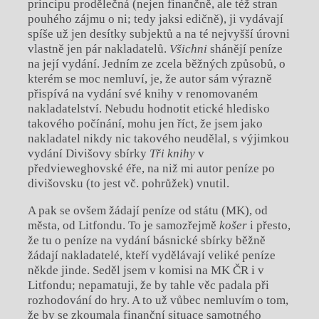
principu prodělečná (nejen finančně, ale též stran
pouhého zájmu o ni; tedy jaksi edičně), ji vydávají
spíše už jen desítky subjektů a na té nejvyšší úrovni
vlastně jen pár nakladatelů.
Všichni
shánějí peníze
na její vydání. Jedním ze zcela běžných způsobů, o
kterém se moc nemluví, je, že autor sám výrazně
přispívá na vydání své knihy v renomovaném
nakladatelství. Nebudu hodnotit etické hledisko
takového počínání, mohu jen říct, že jsem jako
nakladatel nikdy nic takového neudělal, s výjimkou
vydání Divišovy sbírky
Tři knihy
v
předvieweghovské éře, na niž mi autor peníze po
divišovsku (to jest vč. pohrůžek) vnutil.
A pak se ovšem žádají peníze od státu (MK), od
města, od Litfondu. To je samozřejmě
košer
i přesto,
že tu o peníze na vydání básnické sbírky běžně
žádají nakladatelé, kteří vydělávají veliké peníze
někde jinde. Seděl jsem v komisi na MK ČR i v
Litfondu; nepamatuji, že by tahle věc padala při
rozhodování do hry. A to už vůbec nemluvím o tom,
že by se zkoumala finanční situace samotného