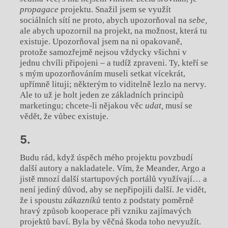
propagace
projektu. Snažil jsem se využít
sociálních sítí ne proto, abych upozorňoval na
sebe
,
ale abych upozornil na projekt, na možnost, která tu
existuje. Upozorňoval jsem na ni opakovaně,
protože samozřejmě nejsou vždycky všichni v
jednu chvíli připojeni – a tudíž zpraveni. Ty, kteří se
s mým upozorňováním museli setkat vícekrát,
upřímně lituji; některým to viditelně lezlo na nervy.
Ale to už je holt jeden ze základních principů
marketingu; chcete-li nějakou věc
udat
,
musí se
vědět, že vůbec existuje.
5.
Budu rád, když úspěch mého projektu povzbudí
další autory a nakladatele. Vím, že Meander, Argo a
jistě mnozí další startupových portálů využívají… a
není jediný důvod, aby se nepřipojili další. Je vidět,
že i spoustu
zákazníků
tento z podstaty poměrně
hravý způsob kooperace při vzniku zajímavých
projektů baví. Byla by věčná škoda toho nevyužít.