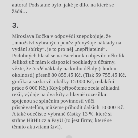
autora! Podstatné bylo, jaké je dílo, na které se
žádá…
3.
Miroslava Bočka v odpovědi znepokojuje, že
„množství vybraných peněz převyšuje náklady na
vydání sbírky“, je to pro něj „nepřijatelné“.
Podobných hlasů se na Facebooku objevilo několik.
Jelikož už mám k dispozici podklady z účtárny,
vězte, že
tvrdé
náklady na knihu dělaly (shodou
okolností) přesně 80 855,45 Kč. (Tisk 59 755,45 Kč,
grafika a sazba vč. obálky 15 000 Kč, redakční
práce 6 000 Kč.) Když připočteme zcela základní
režii, výdaje na dva křty a hlavně rozesílku
spojenou se splněním povinností vůči
přispěvatelům, můžeme přihodit dalších 10 000 Kč.
A také odečíst z vybrané částky 13 %, které si
strhne HitHit.cz a PayU (to jest firmy, které se
těmito aktivitami živí).