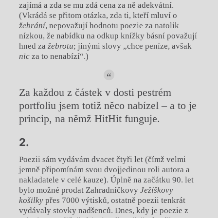
zajímá a zda se mu zdá cena za ně adekvátní.
(Vkrádá se přitom otázka, zda ti, kteří mluví o
žebrání
, nepovažují hodnotu poezie za natolik
nízkou, že nabídku na odkup knížky básní považují
hned za
žebrotu
; jinými slovy „chce peníze, avšak
nic
za to nenabízí“.)
Za každou z částek v dosti pestrém
portfoliu jsem totiž něco nabízel – a to je
princip, na němž HitHit funguje.
2.
Poezii sám vydávám dvacet čtyři let (čímž velmi
jemně připomínám svou dvojjedinou roli autora a
nakladatele v celé kauze). Úplně na začátku 90. let
bylo možné prodat Zahradníčkovy
Ježíškovy
košilky
přes 7000 výtisků, ostatně poezii tenkrát
vydávaly stovky nadšenců. Dnes, kdy je poezie z