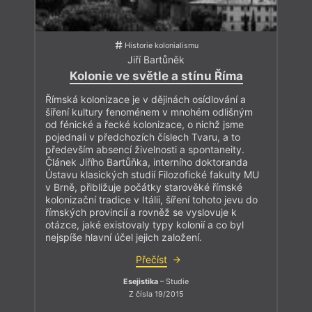
Historie kolonialismu
Jiří Bartůněk
Kolonie ve světle a stínu Říma
Římská kolonizace je v dějinách osídlování a
šíření kultury fenoménem v mnohém odlišným
od fénické a řecké kolonizace, o nichž jsme
pojednali v předchozích číslech Tvaru, a to
především absencí živelnosti a spontaneity.
Článek Jiřího Bartůňka, interního doktoranda
Ústavu klasických studií Filozofické fakulty MU
v Brně, přibližuje počátky starověké římské
kolonizační tradice v Itálii, šíření tohoto jevu do
římských provincií a rovněž se vyslovuje k
otázce, jaké existovaly typy kolonií a co byl
nejspíše hlavní účel jejich založení.
Přečíst
Esejistika
– Studie
Z čísla 19/2015