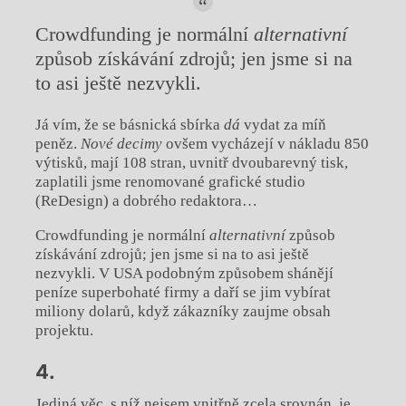
Crowdfunding je normální
alternativní
způsob získávání zdrojů; jen jsme si na
to asi ještě nezvykli.
Já vím, že se básnická sbírka
dá
vydat za míň
peněz.
Nové decimy
ovšem vycházejí v nákladu 850
výtisků, mají 108 stran, uvnitř dvoubarevný tisk,
zaplatili jsme renomované grafické studio
(ReDesign) a dobrého redaktora…
Crowdfunding je normální
alternativní
způsob
získávání zdrojů; jen jsme si na to asi ještě
nezvykli. V USA podobným způsobem shánějí
peníze superbohaté firmy a daří se jim vybírat
miliony dolarů, když zákazníky zaujme obsah
projektu.
4.
Jediná věc, s níž nejsem vnitřně zcela srovnán, je