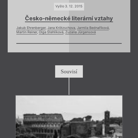
Vyšlo 3. 12. 2015
Česko-německé literární vztahy
Jakub Ehrenberger
,
Jana Krötzschova
,
Jarmila Bednaříková
,
Martin Reiner
,
Olga Stehlíková
,
Zuzana Jürgensová
Souvisí