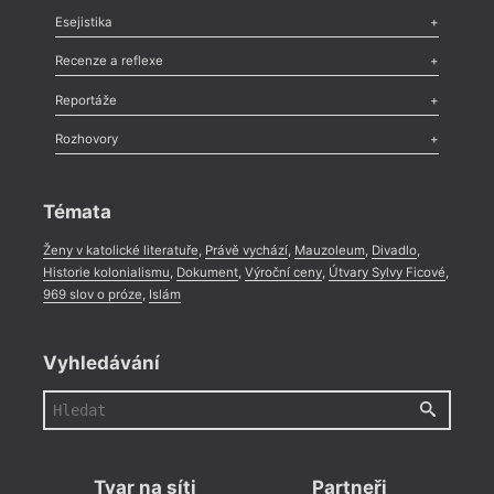
Odlesk
,
Zasláno
,
Nezařazené
,
Novinky v Tvaru
,
Slovo
,
Výročí
,
Esejistika
Nekrolog
,
Glosa
,
Sloupek
,
Pozvánka
,
Literární soutěž
,
Komentář
,
Celá rubrika
Esej
,
Pádlo
,
Úvaha
,
Texty
,
Studie
,
Celá rubrika
Recenze a reflexe
Recenze
,
Dvakrát
,
Horké párky
,
969 slov o próze
,
Reportáže
Méně slov o próze
,
Celá rubrika
Literární zítřky
,
Reportáž
,
Literární život
,
Divadlo
,
Kritický ohlas
,
Rozhovory
Celá rubrika
Rozhovor
,
Anketa
,
Celá rubrika
Témata
Ženy v katolické literatuře
,
Právě vychází
,
Mauzoleum
,
Divadlo
,
Historie kolonialismu
,
Dokument
,
Výroční ceny
,
Útvary Sylvy Ficové
,
969 slov o próze
,
Islám
Vyhledávání
Tvar na síti
Partneři