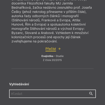
docentka Filozofické fakulty MU Jarmila
docen
Bednaříková, žačka nedávno zesnulého prof. Josefa
Bedna
Češky (jehož nekrolog přineseme v příštím čísle),
Češky
autorka řady odborných článků i monografií
autor
(Stěhování národů, Frankové a Evropa, Attila:
(Stěh
Hunové, Řím a Evropa) a spoluautorka kolektivní
Hunov
monografie Stěhování národů a východ Evropy:
monog
Byzanc, Slované a Arabové. Vzhledem k množství
Byzan
kolonizačních procesů oné epochy její článek
kolon
zveřejňujeme na pokračování.
zveře
Přečíst
Esejistika
– Studie
Z čísla 20/2015
Vyhledávání