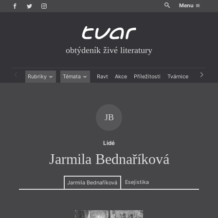
Menu
obtýdeník živé literatury
Rubriky
Témata
Ravt
Akce
Příležitosti
Tvárnice
Archiv
Beletrie
Ženy v katolické literatuře
Drobná publicistika
Právě vychází
Esejistika
Mauzoleum
JB
Recenze a reflexe
Divadlo
Reportáže
Historie kolonialismu
Rozhovory
Dokument
Lidé
Výroční ceny
Jarmila Bednaříková
Esejistika
Jarmila Bednaříková