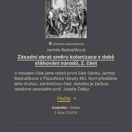
Historie kolonialismu
Jarmila Bednaříková
Zásadní obrat směru kolonizace v době
Zás
stěhování národů, 2. část
V minulém čísle jsme otiskli první část článku Jarmily
V minu
Bednaříkové z Filozofické fakulty MU. Nyní přinášíme
Bedna
jeho druhou, závěrečnou část. Autorka je žačkou
jeho 
nedávno zesnulého prof. Josefa Češky.
nedáv
Přečíst
Esejistika
– Studie
Z čísla 21/2015