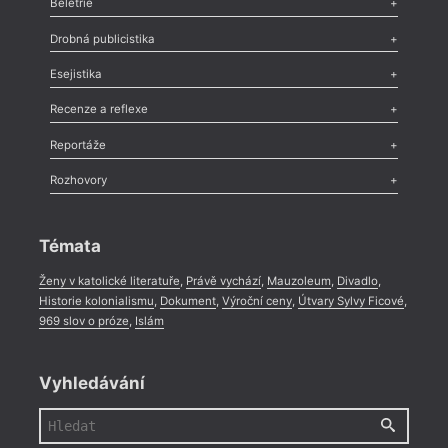
Beletrie
Poezie
,
Próza
,
Dokumenty
,
Drama
,
Celá rubrika
Drobná publicistika
Odlesk
,
Zasláno
,
Nezařazené
,
Novinky v Tvaru
,
Slovo
,
Výročí
,
Esejistika
Nekrolog
,
Glosa
,
Sloupek
,
Pozvánka
,
Literární soutěž
,
Komentář
,
Celá rubrika
Esej
,
Pádlo
,
Úvaha
,
Texty
,
Studie
,
Celá rubrika
Recenze a reflexe
Recenze
,
Dvakrát
,
Horké párky
,
969 slov o próze
,
Reportáže
Méně slov o próze
,
Celá rubrika
Literární zítřky
,
Reportáž
,
Literární život
,
Divadlo
,
Kritický ohlas
,
Rozhovory
Celá rubrika
Rozhovor
,
Anketa
,
Celá rubrika
Témata
Ženy v katolické literatuře
,
Právě vychází
,
Mauzoleum
,
Divadlo
,
Historie kolonialismu
,
Dokument
,
Výroční ceny
,
Útvary Sylvy Ficové
,
969 slov o próze
,
Islám
Vyhledávání