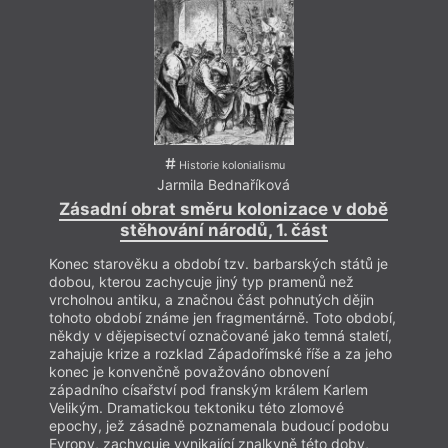
Historie kolonialismu
Jarmila Bednaříková
Zásadní obrat směru kolonizace v době
Zás
stěhování národů, 1. část
Konec starověku a období tzv. barbarských států je
Konec
dobou, kterou zachycuje jiný typ pramenů než
dobou
vrcholnou antiku, a značnou část pohnutých dějin
vrcho
tohoto období známe jen fragmentárně. Toto období,
tohot
někdy v dějepisectví označované jako temná staletí,
někdy
zahajuje krize a rozklad Západořímské říše a za jeho
zahaj
konec je konvenčně považováno obnovení
konec
západního císařství pod franským králem Karlem
západ
Velikým. Dramatickou tektoniku této zlomové
Velik
epochy, jež zásadně poznamenala budoucí podobu
epoch
Evropy, zachycuje vynikající znalkyně této doby,
Evrop