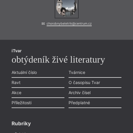
chorobnybeletrik@centrum.cz
iTvar
obtýdeník živé literatury
Aktuální číslo
Tvárnice
Ravt
O časopisu Tvar
Akce
Archiv čísel
Příležitosti
Předplatné
Rubriky