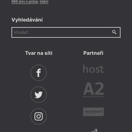
969 slov o próze
,
Islám
Vyhledávání
Tvar na síti
Partneři