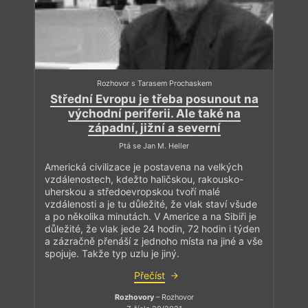
Rozhovor s Tarasem Prochaskem
Střední Evropu je třeba posunout na
východní periferii. Ale také na
západní, jižní a severní
Ptá se Jan M. Heller
Americká civilizace je postavena na velkých
vzdálenostech, kdežto haličskou, rakousko-
uherskou a středoevropskou tvoří malé
vzdálenosti a je tu důležité, že vlak staví všude
a po několika minutách. V Americe a na Sibiři je
důležité, že vlak jede 24 hodin, 72 hodin i týden
a zázračně přenáší z jednoho místa na jiné a vše
spojuje. Takže typ uzlu je jiný.
Přečíst
Rozhovory
– Rozhovor