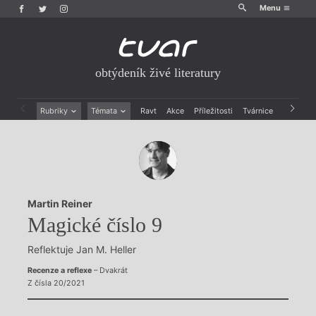
Menu
obtýdeník živé literatury
Rubriky
Témata
Ravt
Akce
Příležitosti
Tvárnice
Archiv
Beletrie
Ženy v katolické literatuře
Drobná publicistika
Právě vychází
Esejistika
Mauzoleum
Recenze a reflexe
Divadlo
Reportáže
Historie kolonialismu
Martin Reiner
Rozhovory
Dokument
Magické číslo 9
Výroční ceny
Reflektuje Jan M. Heller
Recenze a reflexe
– Dvakrát
Z čísla 20/2021