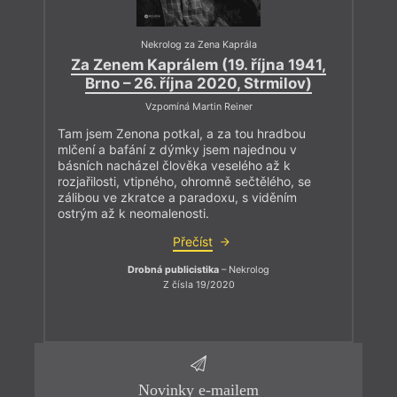
Nekrolog za Zena Kaprála
Za Zenem Kaprálem (19. října 1941,
Brno – 26. října 2020, Strmilov)
Vzpomíná Martin Reiner
Tam jsem Zenona potkal, a za tou hradbou
mlčení a bafání z dýmky jsem najednou v
básních nacházel člověka veselého až k
rozjařilosti, vtipného, ohromně sečtělého, se
zálibou ve zkratce a paradoxu, s viděním
ostrým až k neomalenosti.
Přečíst
Drobná publicistika
– Nekrolog
Z čísla 19/2020
Novinky e-mailem