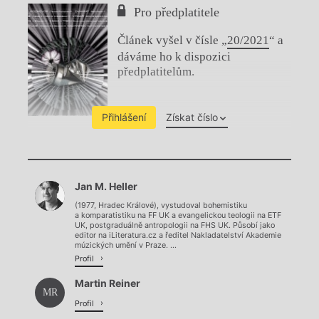
Pro předplatitele
Článek vyšel v čísle „
20/2021
“ a
dáváme ho k dispozici
předplatitelům.
Přihlášení
Získat číslo
Chviličku.
Jan M. Heller
Načítá se.
(1977, Hradec Králové), vystudoval bohemistiku
a komparatistiku na FF UK a evangelickou teologii na ETF
UK, postgraduálně antropologii na FHS UK. Působí jako
editor na iLiteratura.cz a ředitel Nakladatelství Akademie
múzických umění v Praze. ...
Profil
Martin Reiner
MR
Profil