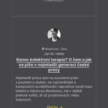
Z čísla 20/2021
Mladá krev, Téma
Jan M. Heller
Konec kolektivní terapie? O čem a jak
se píše v nejmladší generaci české
prózy
Nejmladší próza sází na suverénní práci
s jazykem a stylem, na vypravěčské a
kompoziční ozvláštňování, neprožívá rozdíl mezi
beletrií a žánrovou literaturou, má v oblibě
jinakost světů, ať už prostorových, nebo
časových.
Přečíst