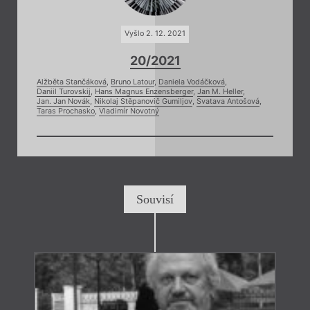
Vyšlo 2. 12. 2021
20/2021
Alžběta Stančáková
,
Bruno Latour
,
Daniela Vodáčková
,
Daniil Turovskij
,
Hans Magnus Enzensberger
,
Jan M. Heller
,
Jan. Jan Novák
,
Nikolaj Stěpanovič Gumiljov
,
Svatava Antošová
,
Taras Prochasko
,
Vladimír Novotný
Souvisí