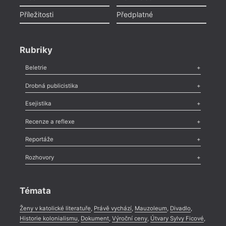
Příležitosti
Předplatné
Rubriky
Beletrie
Poezie
,
Próza
,
Dokumenty
,
Drama
,
Celá rubrika
Drobná publicistika
Odlesk
,
Zasláno
,
Nezařazené
,
Novinky v Tvaru
,
Slovo
,
Výročí
,
Esejistika
Nekrolog
,
Glosa
,
Sloupek
,
Pozvánka
,
Literární soutěž
,
Komentář
,
Celá rubrika
Esej
,
Pádlo
,
Úvaha
,
Texty
,
Studie
,
Celá rubrika
Recenze a reflexe
Recenze
,
Dvakrát
,
Horké párky
,
969 slov o próze
,
Reportáže
Méně slov o próze
,
Celá rubrika
Literární zítřky
,
Reportáž
,
Literární život
,
Divadlo
,
Kritický ohlas
,
Rozhovory
Celá rubrika
Rozhovor
,
Anketa
,
Celá rubrika
Témata
Ženy v katolické literatuře
,
Právě vychází
,
Mauzoleum
,
Divadlo
,
Historie kolonialismu
,
Dokument
,
Výroční ceny
,
Útvary Sylvy Ficové
,