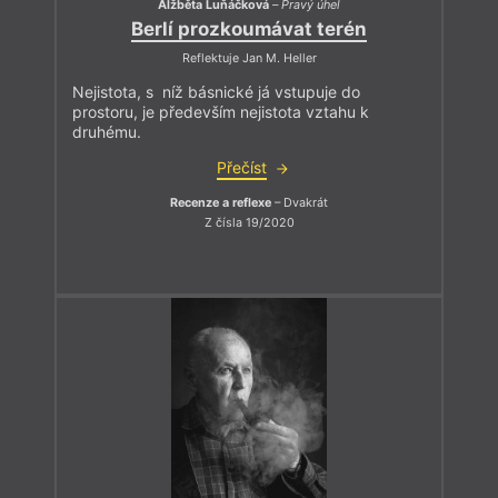
Alžběta Luňáčková
–
Pravý úhel
Berlí prozkoumávat terén
Reflektuje Jan M. Heller
Nejistota, s níž básnické já vstupuje do
prostoru, je především nejistota vztahu k
druhému.
Přečíst
Recenze a reflexe
– Dvakrát
Z čísla 19/2020