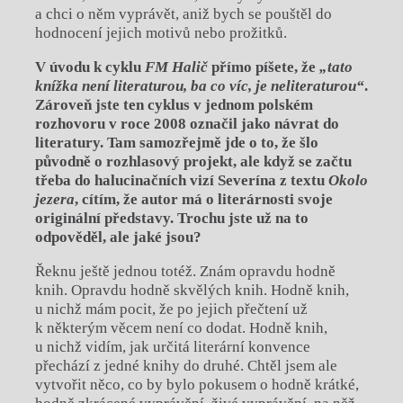
a chci o něm vyprávět, aniž bych se pouštěl do
hodnocení jejich motivů nebo prožitků.
V úvodu k cyklu
FM Halič
přímo píšete, že
„tato
knížka není literaturou, ba co víc, je neliteraturou“
.
Zároveň jste ten cyklus v jednom polském
rozhovoru v roce 2008 označil jako návrat do
literatury. Tam samozřejmě jde o to, že šlo
původně o rozhlasový projekt, ale když se začtu
třeba do halucinačních vizí Severína z textu
Okolo
jezera
, cítím, že autor má o literárnosti svoje
originální představy. Trochu jste už na to
odpověděl, ale jaké jsou?
Řeknu ještě jednou totéž. Znám opravdu hodně
knih. Opravdu hodně skvělých knih. Hodně knih,
u nichž mám pocit, že po jejich přečtení už
k některým věcem není co dodat. Hodně knih,
u nichž vidím, jak určitá literární konvence
přechází z jedné knihy do druhé. Chtěl jsem ale
vytvořit něco, co by bylo pokusem o hodně krátké,