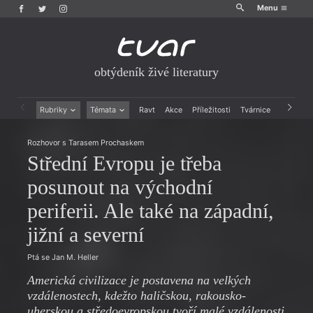
Menu
obtýdeník živé literatury
Rubriky
Témata
Ravt
Akce
Příležitosti
Tvárnice
Archiv
Beletrie
Ženy v katolické literatuře
Rozhovor s Tarasem Prochaskem
Drobná publicistika
Právě vychází
Střední Evropu je třeba
Esejistika
Mauzoleum
Recenze a reflexe
Divadlo
posunout na východní
Reportáže
Historie kolonialismu
periferii. Ale také na západní,
Rozhovory
Dokument
Výroční ceny
jižní a severní
Ptá se Jan M. Heller
Americká civilizace je postavena na velkých
vzdálenostech, kdežto haličskou, rakousko-
uherskou a středoevropskou tvoří malé vzdálenosti