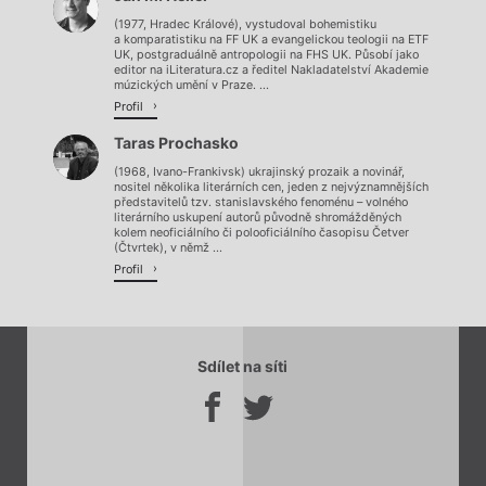
Načítá se.
(1977, Hradec Králové), vystudoval bohemistiku
a komparatistiku na FF UK a evangelickou teologii na ETF
UK, postgraduálně antropologii na FHS UK. Působí jako
editor na iLiteratura.cz a ředitel Nakladatelství Akademie
múzických umění v Praze. ...
Profil
Taras Prochasko
(1968, Ivano-Frankivsk) ukrajinský prozaik a novinář,
nositel několika literárních cen, jeden z nejvýznamnějších
představitelů tzv. stanislavského fenoménu – volného
literárního uskupení autorů původně shromážděných
kolem neoficiálního či polooficiálního časopisu Četver
(Čtvrtek), v němž ...
Profil
Sdílet na síti