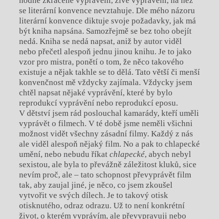
hodně zkrácené vyprávění, živé vyprávění, na něž
se literární konvence nevztahuje. Dle mého názoru
literární konvence diktuje svoje požadavky, jak má
být kniha napsána. Samozřejmě se bez toho obejít
nedá. Kniha se nedá napsat, aniž by autor viděl
nebo přečetl alespoň jednu jinou knihu. Je to jako
vzor pro mistra, ponětí o tom, že něco takového
existuje a nějak takhle se to dělá. Tato větší či menší
konvenčnost mě vždycky zajímala. Vždycky jsem
chtěl napsat nějaké vyprávění, které by bylo
reprodukcí vyprávění nebo reprodukcí eposu.
V dětství jsem rád poslouchal kamarády, kteří uměli
vyprávět o filmech. V té době jsme neměli všichni
možnost vidět všechny zásadní filmy. Každý z nás
ale viděl alespoň nějaký film. No a pak to chlapecké
umění, nebo nebudu říkat
chlapecké
, abych nebyl
sexistou, ale byla to převážně záležitost kluků, sice
nevím proč, ale – tato schopnost převyprávět film
tak, aby zaujal jiné, je něco, co jsem zkoušel
vytvořit ve svých dílech. Je to takový otisk
otisknutého, odraz odrazu. Už to není konkrétní
život, o kterém vyprávím, ale převypravuji nebo