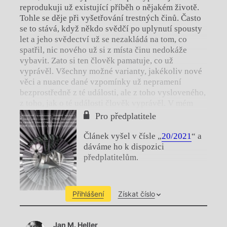
reprodukuji už existující příběh o nějakém životě.
Tohle se děje při vyšetřování trestných činů. Často
se to stává, když někdo svědčí po uplynutí spousty
let a jeho svědectví už se nezakládá na tom, co
spatřil, nic nového už si z místa činu nedokáže
vybavit. Zato si ten člověk pamatuje, co už
vyprávěl. Všechny možné varianty, jakékoliv nové
věci a nuance dané vzpomínky už nepramení
bezprostředně z té události, ale z toho vysloveného,
z toho, jak o té události člověk vyprávěl. V mém
případě je hodně z těchto věcí vytvořeno tak, že se
Pro předplatitele
vlastně jedná o reprodukci vyprávění.
Článek vyšel v čísle „
20/2021
“ a
dáváme ho k dispozici
předplatitelům.
Přihlášení
Získat číslo
Chviličku.
Jan M. Heller