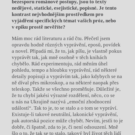
bezesporu románové postupy, jsou to texty
nedějové, statické, esejistické, popisné. Je tento
kontrast nejvhodnějším prostředkem pro
vyjádření specifických témat vašich próz, nebo
v epiku prostě nevěříte?
Mám moc rád literaturu a rád čtu. Přečetl jsem
opravdu hodně různých vyprávění, eposů, povídek
a novel. Připadá mi, že to, jak píšu, je vlastně pokus
vyprávět tak, jak mně osobně v těch knihách
chybělo. Rád experimentuju, rád měním úhel
pohledu, tempo a hloubku vyprávění, rád některé
detaily popisuji a vyprávím tak, jako kdybych se na
ně díval přes mikroskop, a na některé naopak přes
teleskop. Takže se všechno proměňuje. Důležité je,
že tu chybí jakési výrazné rozdělení, něco, co se
u nás na Ukrajině nazývá „emoční zhodnocení
událostí“. Tak to je, to se stalo a o tom se vypráví.
Existuje-li takové neutrální, lakonické vyprávění,
pak autorská pozice může chybět. Nevím, jestli to je
dobře, či špatně, zda to je, či není odsouzení. Mně
šlo o to, že tak se to stalo, takový byl život těch lidí