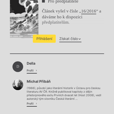
Pro předplatitele
Článek vyšel v čísle „
16/2016
“ a
dáváme ho k dispozici
předplatitelům.
Přihlášení
Získat číslo
Chviličku.
Della
Načítá se.
D
Profil
Michal Přibáň
(1966), působí jako literární historik v Ústavu pro českou
literaturu AV ČR. Knižně publikoval kapitoly z dějin
předsrpnového exilu Prvních dvacet let (Host 2008), vedl
autorský tým slovníku Česká literární ...
Profil