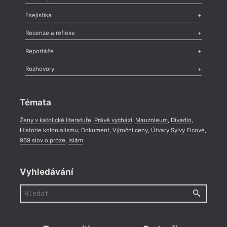
Odlesk
,
Zasláno
,
Nezařazené
,
Novinky v Tvaru
,
Slovo
,
Výročí
,
Esejistika
Nekrolog
,
Glosa
,
Sloupek
,
Pozvánka
,
Literární soutěž
,
Komentář
,
Celá rubrika
Esej
,
Pádlo
,
Úvaha
,
Texty
,
Studie
,
Celá rubrika
Recenze a reflexe
Recenze
,
Dvakrát
,
Horké párky
,
969 slov o próze
,
Reportáže
Méně slov o próze
,
Celá rubrika
Literární zítřky
,
Reportáž
,
Literární život
,
Divadlo
,
Kritický ohlas
,
Rozhovory
Celá rubrika
Rozhovor
,
Anketa
,
Celá rubrika
Témata
Ženy v katolické literatuře
,
Právě vychází
,
Mauzoleum
,
Divadlo
,
Historie kolonialismu
,
Dokument
,
Výroční ceny
,
Útvary Sylvy Ficové
,
969 slov o próze
,
Islám
Vyhledávání