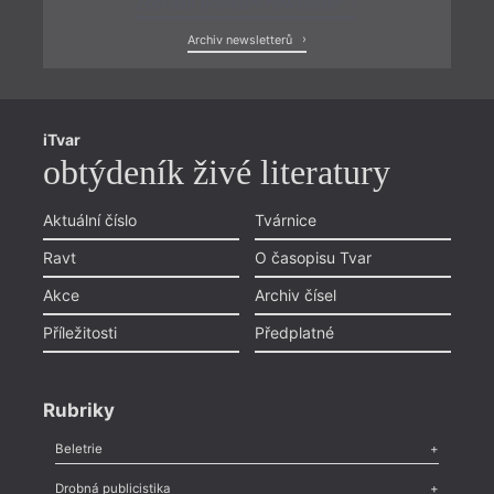
Zobrazit poslední newsletter
Archiv newsletterů
iTvar
obtýdeník živé literatury
Aktuální číslo
Tvárnice
Ravt
O časopisu Tvar
Akce
Archiv čísel
Příležitosti
Předplatné
Rubriky
Beletrie
Poezie
,
Próza
,
Dokumenty
,
Drama
,
Celá rubrika
Drobná publicistika