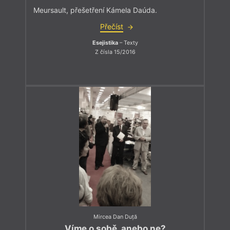
Meursault, přešetření Kámela Daúda.
Přečíst
Esejistika
– Texty
Z čísla 15/2016
Mircea Dan Duță
Víme o sobě, anebo ne?