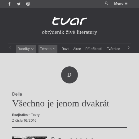
Menu
obtýdeník živé literatury
Rubriky
Témata
Ravt
Akce
Příležitosti
Tvárnice
Archiv
Beletrie
Ženy v katolické literatuře
Drobná publicistika
Právě vychází
Esejistika
Mauzoleum
D
Recenze a reflexe
Divadlo
Reportáže
Historie kolonialismu
Rozhovory
Dokument
Della
Výroční ceny
Všechno je jenom dvakrát
Esejistika
– Texty
Z čísla 16/2016