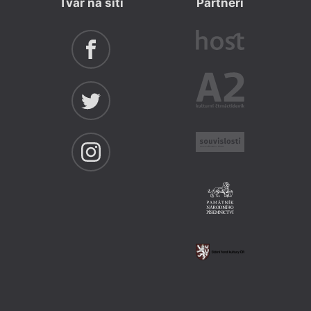
Tvar na síti
Partneři