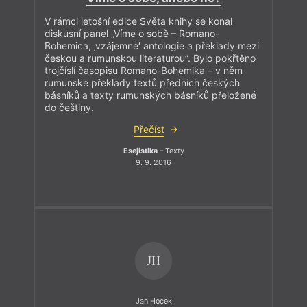
V rámci letošní edice Světa knihy se konal
diskusní panel „Víme o sobě – Romano-
Bohemica, ‚vzájemné‘ antologie a překlady mezi
českou a rumunskou literaturou”. Bylo pokřtěno
trojčíslí časopisu Romano-Bohemika – v něm
rumunské překlady textů předních českých
básníků a texty rumunských básníků přeložené
do češtiny.
Přečíst
Esejistika
– Texty
9. 9. 2016
JH
Jan Hocek