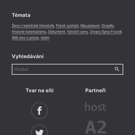
Rozhovor
,
Anketa
,
Celá rubrika
Témata
Ženy v katolické literatuře
,
Právě vychází
,
Mauzoleum
,
Divadlo
,
Historie kolonialismu
,
Dokument
,
Výroční ceny
,
Útvary Sylvy Ficové
,
969 slov o próze
,
Islám
Vyhledávání
Tvar na síti
Partneři