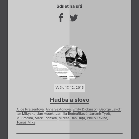
Sdílet na síti
Vyšlo 17. 12. 2015
Hudba a slovo
Alice Prajzentová
,
Anna Sextonová
,
Emily Dickinson
,
George Lakoff
,
Ian Mikyska
,
Jan Hocek
,
Jarmila Bednaříková
,
Jaromír Typlt
,
M. Smolka
,
Mark Johnson
,
Mircea Dan Duță
,
Philip Levine
,
Tomáš Míka