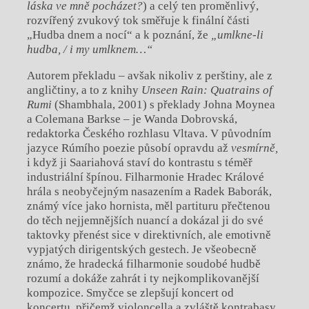
láska ve mně pocházet?
) a celý ten proměnlivý,
rozvířený zvukový tok směřuje k finální části
„Hudba dnem a nocí“ a k poznání, že
„
umlkne-li
hudba, / i my umlknem
…“
Autorem překladu – avšak nikoliv z perštiny, ale z
angličtiny, a to z knihy
Unseen Rain: Quatrains of
Rumi
(Shambhala, 2001) s překlady Johna Moynea
a Colemana Barkse – je Wanda Dobrovská,
redaktorka Českého rozhlasu Vltava. V původním
jazyce Rúmího poezie působí opravdu až
vesmírně,
i když ji Saariahová staví do kontrastu s téměř
industriální špínou. Filharmonie Hradec Králové
hrála s neobyčejným nasazením a Radek Baborák,
známý více jako hornista, měl partituru přečtenou
do těch nejjemnějších nuancí a dokázal ji do své
taktovky přenést sice v direktivních, ale emotivně
vypjatých dirigentských gestech. Je všeobecně
známo, že hradecká filharmonie soudobé hudbě
rozumí a dokáže zahrát i ty nejkomplikovanější
kompozice. Smyčce se zlepšují koncert od
koncertu, přičemž violoncella a zvláště kontrabasy