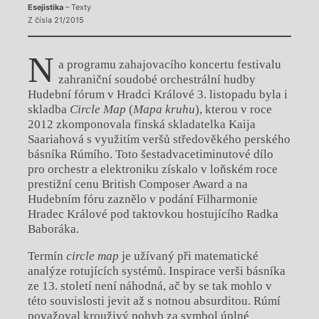
Esejistika
– Texty
Z čísla 21/2015
N
a programu zahajovacího koncertu festivalu
zahraniční soudobé orchestrální hudby
Hudební fórum v Hradci Králové 3. listopadu byla i
skladba
Circle Map
(
Mapa kruhu
), kterou v roce
2012 zkomponovala finská skladatelka Kaija
Saariahová s využitím veršů středověkého perského
básníka Rúmího. Toto šestadvacetiminutové dílo
pro orchestr a elektroniku získalo v loňském roce
prestižní cenu British Composer Award a na
Hudebním fóru zaznělo v podání Filharmonie
Hradec Králové pod taktovkou hostujícího Radka
Baboráka.
Termín
circle map
je užívaný při matematické
analýze rotujících systémů. Inspirace verši básníka
ze 13. století není náhodná, ač by se tak mohlo v
této souvislosti jevit až s notnou absurditou. Rúmí
považoval krouživý pohyb za symbol úplné