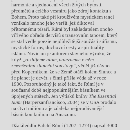
harmonie a sjednocení všech živých bytostí,
předmětů a celého vesmíru jako zdroj kontaktu s
Bohem. Proto také při krouživém mystickém tanci
vznikalo mnoho jeho veršů, jež diktoval
přítomnému písaři. Rúmí byl zakladatelem onoho
vířivého obřadu dervišů s transovním tancem, který
se stal vedle poezie nejdůležitější součástí súfismu,
mystické formy, duchovní cesty a spirituality
islámu. Navíc on je autorem slavného výroku, že
když
„rozbijeme atom, nalezneme v něm
zmenšeninu sluneční soustavy“
, věděl již dávno
před Koperníkem, že se Země otáčí kolem Slunce a
že planet je devět, s čímž přišla věda až v roce
1930. Pozoruhodný je také fakt, že Rúmí je v
současné době nejpopulárnějším básníkem ve
Spojených státech. Jen výtisků knihy
The Essential
Rumi
(Harpersanfrancisco, 2004) se v USA prodalo
na čtvrt miliónu a je zdaleka nejprodávanější
básnickou knihou na Amazonu.
Džaláleddín Balchí Rúmí (1207–1273) napsal 3000