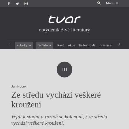
Menu
obtýdeník živé literatury
Rubriky
Témata
Ravt
Akce
Příležitosti
Tvárnice
Archiv
Beletrie
Ženy v katolické literatuře
Drobná publicistika
Právě vychází
Esejistika
Mauzoleum
JH
Recenze a reflexe
Divadlo
Reportáže
Historie kolonialismu
Rozhovory
Dokument
Jan Hocek
Výroční ceny
Ze středu vychází veškeré
kroužení
Vejdi k studni a roztoč se kolem ní, / ze středu
vychází veškeré kroužení.