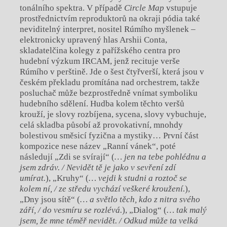
tonálního spektra. V případě
Circle Map
vstupuje
prostřednictvím reproduktorů na okraji pódia také
neviditelný interpret, nositel Rúmího myšlenek –
elektronicky upravený hlas Arshii Conta,
skladatelčina kolegy z pařížského centra pro
hudební výzkum IRCAM, jenž recituje verše
Rúmího v perštině. Jde o šest čtyřverší, která jsou v
českém překladu promítána nad orchestrem, takže
posluchač může bezprostředně vnímat symboliku
hudebního sdělení. Hudba kolem těchto veršů
krouží, je slovy rozbíjena, sycena, slovy vybuchuje,
celá skladba působí až provokativní, mnohdy
bolestivou směsicí fyzična a mystiky… První část
kompozice nese název „Ranní vánek“, poté
následují „Zdi se svírají“ (
…
jen na tebe pohlédnu a
jsem zdráv. / Nevidět tě je jako v sevření zdí
umírat
.
), „Kruhy“ (
…
vejdi k studni a roztoč se
kolem ní, / ze středu vychází veškeré kroužení
.
),
„Dny jsou sítě“ (
…
a světlo těch, kdo z nitra svého
září, / do vesmíru se rozlévá.
), „Dialog“ (
…
tak malý
jsem, že mne téměř nevidět. / Odkud může ta velká