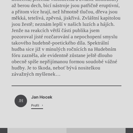
až berou dech, bicí nástroje jsou patřičně eruptivní,
a přitom více hrají, než hřmotně tlučou, dřeva jsou
měkká, tetelivá, zpěvná, jiskřivá. Zvláštní kapitolou
jsou žestě; neznám lepší v našich luzích a hájích.
Jenže na reakcích větší části publika jsem
pozoroval jisté rozčarování a nepochopení smyslu
takového hudebně-poetického díla. Spektrální
hudba sice již v minulých ročnících na Hudebním
fóru zazněla, ale evidentně zůstane ještě dlouho
obecně spíše nepřijímanou formou soudobé vážné
hudby. Je to škoda, neboť bývá nositelkou
závažných myšlenek…
Chviličku.
Jan Hocek
Načítá se.
JH
Profil