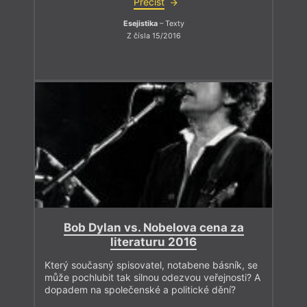
Přečíst
Esejistika
– Texty
Z čísla 15/2016
Bob Dylan vs. Nobelova cena za
literaturu 2016
Který současný spisovatel, notabene básník, se
může pochlubit tak silnou odezvou veřejnosti? A
dopadem na společenské a politické dění?