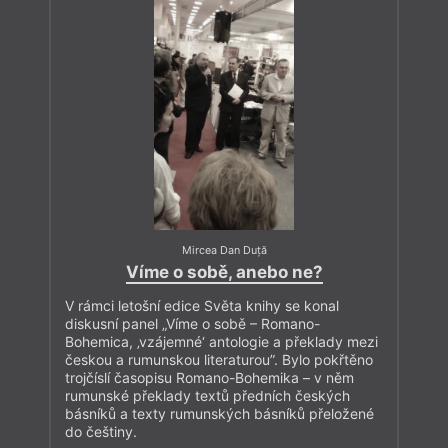
Mircea Dan Duță
Víme o sobě, anebo ne?
V rámci letošní edice Světa knihy se konal
diskusní panel „Víme o sobě – Romano-
Bohemica, ‚vzájemné‘ antologie a překlady mezi
českou a rumunskou literaturou”. Bylo pokřtěno
trojčíslí časopisu Romano-Bohemika – v něm
rumunské překlady textů předních českých
básníků a texty rumunských básníků přeložené
do češtiny.