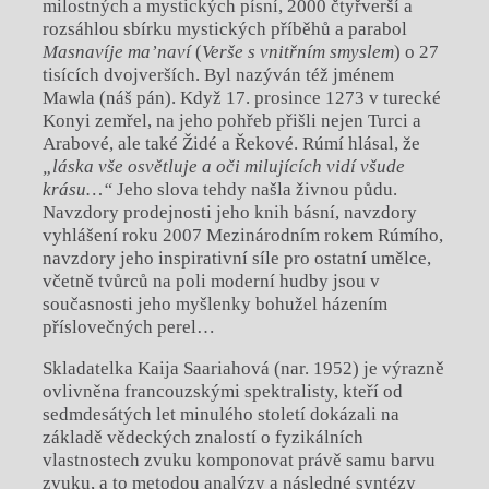
milostných a mystických písní, 2000 čtyřverší a
rozsáhlou sbírku mystických příběhů a parabol
Masnavíje ma’naví
(
Verše s vnitřním smyslem
) o 27
tisících dvojverších. Byl nazýván též jménem
Mawla (náš pán). Když 17. prosince 1273 v turecké
Konyi zemřel, na jeho pohřeb přišli nejen Turci a
Arabové, ale také Židé a Řekové. Rúmí hlásal, že
„láska vše osvětluje a oči milujících vidí všude
krásu
…“
Jeho slova tehdy našla živnou půdu.
Navzdory prodejnosti jeho knih básní, navzdory
vyhlášení roku 2007 Mezinárodním rokem Rúmího,
navzdory jeho inspirativní síle pro ostatní umělce,
včetně tvůrců na poli moderní hudby jsou v
současnosti jeho myšlenky bohužel házením
příslovečných perel…
Skladatelka Kaija Saariahová (nar. 1952) je výrazně
ovlivněna francouzskými spektralisty, kteří od
sedmdesátých let minulého století dokázali na
základě vědeckých znalostí o fyzikálních
vlastnostech zvuku komponovat právě samu barvu
zvuku, a to metodou analýzy a následné syntézy