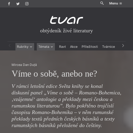
Menu
obtýdeník živé literatury
Rubriky
Témata
Ravt
Akce
Příležitosti
Tvárnice
Archiv
Beletrie
Ženy v katolické literatuře
Drobná publicistika
Právě vychází
Mircea Dan Duță
Esejistika
Mauzoleum
Víme o sobě, anebo ne?
Recenze a reflexe
Divadlo
Reportáže
Historie kolonialismu
V rámci letošní edice Světa knihy se konal
Rozhovory
Dokument
diskusní panel „Víme o sobě – Romano-Bohemica,
Výroční ceny
‚vzájemné‘ antologie a překlady mezi českou a
rumunskou literaturou”. Bylo pokřtěno trojčíslí
časopisu Romano-Bohemika – v něm rumunské
překlady textů předních českých básníků a texty
rumunských básníků přeložené do češtiny.