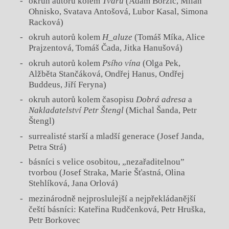
okruh autorů kolem
Tvaru
(Adam Borzič, Milan
Ohnisko, Svatava Antošová, Lubor Kasal, Simona
Racková)
okruh autorů kolem
H_
aluze
(Tomáš Míka, Alice
Prajzentová, Tomáš Čada, Jitka Hanušová)
okruh autorů kolem
Psího
vína
(Olga Pek,
Alžběta Stančáková, Ondřej Hanus, Ondřej
Buddeus, Jiří Feryna)
okruh autorů kolem časopisu
Dobrá adresa
a
Nakladatelství Petr Štengl
(Michal Šanda, Petr
Štengl)
surrealisté starší a mladší generace (Josef Janda,
Petra Strá)
básníci s velice osobitou, „nezařaditelnou”
tvorbou (Josef Straka, Marie Šťastná, Olina
Stehlíková, Jana Orlová)
mezinárodně nejproslulejší a nejpřekládanější
čeští básníci: Kateřina Rudčenková, Petr Hruška,
Petr Borkovec