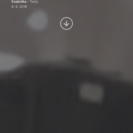
Esejistika
– Texty
9. 9. 2016