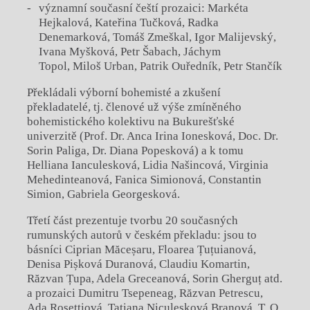
významní současní čeští prozaici: Markéta
Hejkalová, Kateřina Tučková, Radka
Denemarková, Tomáš Zmeškal, Igor Malijevský,
Ivana Myšková, Petr Šabach, Jáchym
Topol, Miloš Urban, Patrik Ouředník, Petr Stančík
Překládali výborní bohemisté a zkušení
překladatelé, tj. členové už výše zmíněného
bohemistického kolektivu na Bukurešťské
univerzitě (Prof. Dr. Anca Irina Ionesková, Doc. Dr.
Sorin Paliga, Dr. Diana Popesková) a k tomu
Helliana Ianculesková, Lidia Našincová, Virginia
Mehedinteanová, Fanica Simionová, Constantin
Simion, Gabriela Georgesková.
Třetí část prezentuje tvorbu 20 současných
rumunských autorů v českém překladu: jsou to
básníci Ciprian Măceșaru, Floarea Țuțuianová,
Denisa Pișková Duranová, Claudiu Komartin,
Răzvan Țupa, Adela Greceanová, Sorin Gherguț atd.
a prozaici Dumitru Tsepeneag, Răzvan Petrescu,
Ada Rosettiová, Tatiana Niculesková Branová, T. O.