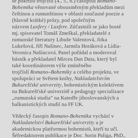
se pokřtilo trojčíslí (4., 5., 6.) časopisu
Romano-
Bohemika
věnované obousměrným překladům mezi
češtinou a rumunštinou v oblasti současné poezie a
(hlavně krátké) prózy, pod společným
názvem
Luxfery / Luxfere
. Zúčastnili se jako hosté
mj. spisovatel Tomáš Zmeškal, překladatelé z
rumunské literatury Libuše Valentová, Jitka
Lukešová, Jiří Našinec, Jarmila Horáková a Lidia-
Veronica Našincová. Panel pořádal a moderoval
básník a překladatel Mircea Dan Duta, který byl
také koordinátorem výše zmíněného
trojčíslí
Romano
–
Bohemiky
a celého projektu, ve
spolupráci se Světem knihy,
Nakladatelstvím
Bukurešťské univerzity
, bohemistickým kolektivem
na Bukurešťské univerzitě a pedagogy specializace
„rumunská studia” na Katedře jihoslovanských a
balkanistických studií na FF UK.
Vědecký časopis
Romano-Bohemika
vychází v
Nakladatelství Bukurešťské univerzity
a je
akademickou platformou bohemistů, kteří tu učí.
Šéfredaktorem publikace je Doc. Sorin Paliga, PhD.,