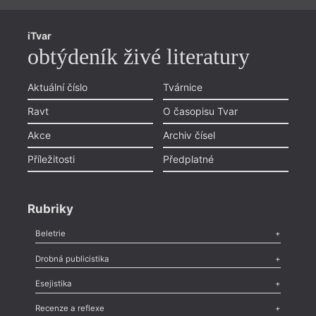
iTvar
obtýdeník živé literatury
Aktuální číslo
Tvárnice
Ravt
O časopisu Tvar
Akce
Archiv čísel
Příležitosti
Předplatné
Rubriky
Beletrie
Poezie
,
Próza
,
Dokumenty
,
Drama
,
Celá rubrika
Drobná publicistika
Odlesk
,
Zasláno
,
Nezařazené
,
Novinky v Tvaru
,
Slovo
,
Výročí
,
Esejistika
Nekrolog
,
Glosa
,
Sloupek
,
Pozvánka
,
Literární soutěž
,
Komentář
,
Celá rubrika
Esej
,
Pádlo
,
Úvaha
,
Texty
,
Studie
,
Celá rubrika
Recenze a reflexe