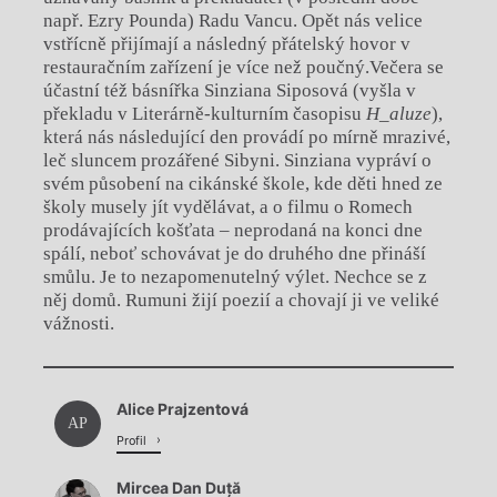
např. Ezry Pounda) Radu Vancu. Opět nás velice
vstřícně přijímají a následný přátelský hovor v
restauračním zařízení je více než poučný.Večera se
účastní též básnířka Sinziana Siposová (vyšla v
překladu v Literárně-kulturním časopisu
H_aluze
),
která nás následující den provádí po mírně mrazivé,
leč sluncem prozářené Sibyni. Sinziana vypráví o
svém působení na cikánské škole, kde děti hned ze
školy musely jít vydělávat, a o filmu o Romech
prodávajících košťata – neprodaná na konci dne
spálí, neboť schovávat je do druhého dne přináší
smůlu. Je to nezapomenutelný výlet. Nechce se z
něj domů. Rumuni žijí poezií a chovají ji ve veliké
vážnosti.
Chviličku.
Alice Prajzentová
Načítá se.
AP
Profil
Mircea Dan Duță