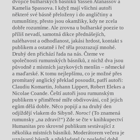
dvojice bulharských básníků Yassen Atanassov a
Kamelia Spassova. I když mají všichni autoři
některé své básně přeloženy i do angličtiny a
rumunštiny, přesto jsou okamžiky, kdy ne zcela
dobře rozumíme. Ale zrovna u bulharské poezie to
příliš nevadí, samotná dikce přednášejích,
naléhavost a odhodlanost, jakási hrdost, kontakt s
publikem a ostatně i řeč těla prozrazují mnohé.
Druhý den přichází řada na nás. Čteme ve
společnosti rumunských básníků, z nichž dva jsou
původně z místních jazykových menšin – německé
a maďarské. K tomu nejlepšímu, co je možné přes
promítaný anglický překlad posoudit, patří autoři:
Claudiu Komartin, Johann Lippert, Robert Elekes a
Nicolae Coande. Čeští autoři jsou rumunským
publikem v přiměřené míře obdivováni, což jejich
egům dělá dobře. Něco popijí a na druhý den
odjíždějí vlakem do Sibyně.
Noroc!
(To znamená
rumunsky „na zdraví!“) Zde se čte v knihkupectví
Humanitas pro skrovné publikum sestávající z
několika místních básníků. Moderátorem večera je
uznávaný básník a překladatel (v poslední době