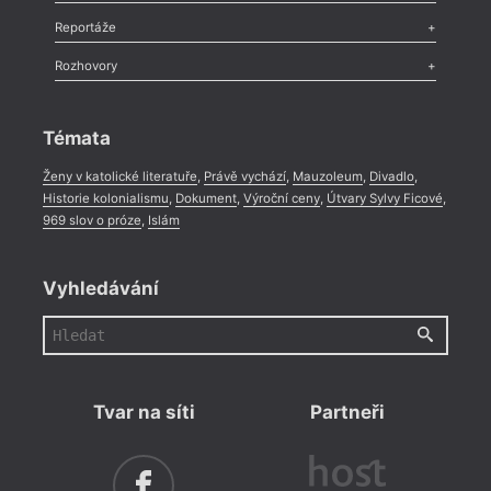
Recenze
,
Dvakrát
,
Horké párky
,
969 slov o próze
,
Reportáže
Méně slov o próze
,
Celá rubrika
Literární zítřky
,
Reportáž
,
Literární život
,
Divadlo
,
Kritický ohlas
,
Rozhovory
Celá rubrika
Rozhovor
,
Anketa
,
Celá rubrika
Témata
Ženy v katolické literatuře
,
Právě vychází
,
Mauzoleum
,
Divadlo
,
Historie kolonialismu
,
Dokument
,
Výroční ceny
,
Útvary Sylvy Ficové
,
969 slov o próze
,
Islám
Vyhledávání
Tvar na síti
Partneři