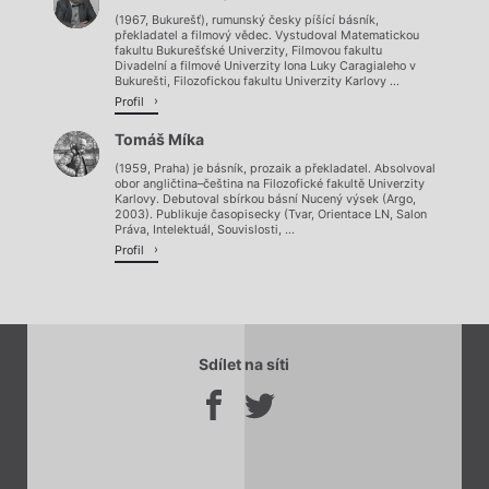
(1967, Bukurešť), rumunský česky píšící básník,
překladatel a filmový vědec. Vystudoval Matematickou
fakultu Bukurešťské Univerzity, Filmovou fakultu
Divadelní a filmové Univerzity Iona Luky Caragialeho v
Bukurešti, Filozofickou fakultu Univerzity Karlovy ...
Profil
Tomáš Míka
(1959, Praha) je básník, prozaik a překladatel. Absolvoval
obor angličtina–čeština na Filozofické fakultě Univerzity
Karlovy. Debutoval sbírkou básní Nucený výsek (Argo,
2003). Publikuje časopisecky (Tvar, Orientace LN, Salon
Práva, Intelektuál, Souvislosti, ...
Profil
Sdílet na síti