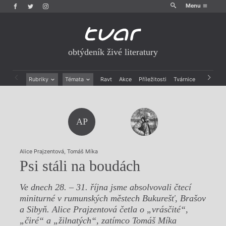
Menu
obtýdeník živé literatury
Rubriky
Témata
Ravt
Akce
Příležitosti
Tvárnice
Archiv
Beletrie
Ženy v katolické literatuře
Drobná publicistika
Právě vychází
Esejistika
Mauzoleum
AP
Recenze a reflexe
Divadlo
Reportáže
Historie kolonialismu
Rozhovory
Dokument
Alice Prajzentová
,
Tomáš Míka
Výroční ceny
Psi stáli na boudách
Ve dnech 28. – 31. října jsme absolvovali čtecí
miniturné v rumunských městech Bukurešť, Brašov
a Sibyň. Alice Prajzentová četla o „vrásčité“,
„čiré“ a „žilnatých“, zatímco Tomáš Míka