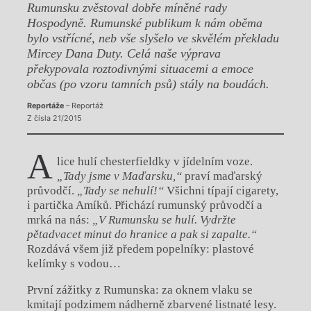
Rumunsku zvěstoval dobře míněné rady
Hospodyně. Rumunské publikum k nám oběma
bylo vstřícné, neb vše slyšelo ve skvělém překladu
Mircey Dana Duty. Celá naše výprava
překypovala roztodivnými situacemi a emoce
občas (po vzoru tamních psů) stály na boudách.
Reportáže
– Reportáž
Z čísla 21/2015
A
lice hulí chesterfieldky v jídelním voze.
„Tady jsme v Maďarsku,“
praví maďarský
průvodčí.
„Tady se nehulí!“
Všichni típají cigarety,
i partička Amíků. Přichází rumunský průvodčí a
mrká na nás:
„V Rumunsku se hulí. Vydržte
pětadvacet minut do hranice a pak si zapalte.“
Rozdává všem již předem popelníky: plastové
kelímky s vodou…
První zážitky z Rumunska: za oknem vlaku se
kmitají podzimem nádherně zbarvené listnaté lesy.