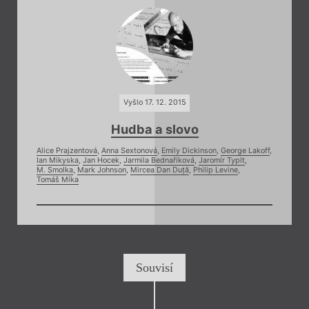
Vyšlo 17. 12. 2015
Hudba a slovo
Alice Prajzentová
,
Anna Sextonová
,
Emily Dickinson
,
George Lakoff
,
Ian Mikyska
,
Jan Hocek
,
Jarmila Bednaříková
,
Jaromír Typlt
,
M. Smolka
,
Mark Johnson
,
Mircea Dan Duță
,
Philip Levine
,
Tomáš Míka
Souvisí