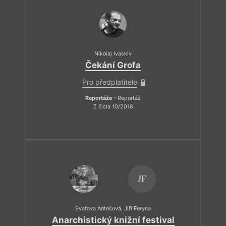
Nikolaj Ivaskiv
Čekání Grofa
Pro předplatitele
Reportáže
– Reportáž
Z čísla 10/2016
JF
Svatava Antošová
,
Jiří Feryna
Anarchistický knižní festival