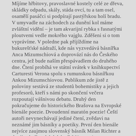
Míjíme hřbitovy, pravoslavné kostely celé ze dřeva,
skládky odpadu, skály, stáda ovcí, tu a tam osel,
osamělí pasáčci si podpírají pastýřskou holí bradu.
V umyvadle na záchodech za dunění kol máme
zvláštní vidění – je tam akvarijní rybka s řasnatými
ploutvemi vedle mokrého vajglu. Zděšeni si o tom
vyprávíme. V poledne pak příjíždíme na
bukurešťské nádraží, kde nás vyzvedává básnířka
Anca Mizumschiová a doprovází nás do Českého
centra, jež bude naším přespávadlem do druhého
dne. Čtení probíhá ve státní svátek v knihkupectví
Carturesti Verona spolu s rumunskou básnířkou
Ankou Mizumschiovou. Publikum zde jistě z
poloviny sestává ze studentů bohemistiky a jejich
profesorů, kteří s námi po skončení večera
rozpoutají vášnivou debatu. Druhý den
pokračujeme do historického Brašova na Evropské
bienále poezie. Dvoudenní maratón poezie! Čeští
autoři nevynechávají jediné čtení, zvědavi na
neznámé jim básníky a poetiky. První den bienále
nejvíce zaujmou slovenský básník Milan Richter a