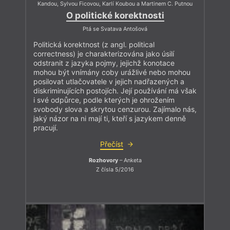
Kandou, Sylvou Ficovou, Karlí Koubou a Martinem C. Putnou
O politické korektnosti
Ptá se Svatava Antošová
Politická korektnost (z angl. political
correctness) je charakterizována jako úsilí
odstranit z jazyka pojmy, jejichž konotace
mohou být vnímány coby urážlivé nebo mohou
posilovat utlačovatele v jejich nadřazených a
diskriminujících postojích. Její používání má však
i své odpůrce, podle kterých je ohrožením
svobody slova a skrytou cenzurou. Zajímalo nás,
jaký názor na ni mají ti, kteří s jazykem denně
pracují.
Přečíst
Rozhovory
– Anketa
Z čísla 5/2016