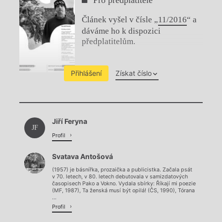
Článek vyšel v čísle „
11/2016
“ a
dáváme ho k dispozici
předplatitelům.
Přihlášení
Získat číslo
Chviličku.
Jiří Feryna
Načítá se.
JF
Profil
Svatava Antošová
(1957) je básnířka, prozaička a publicistka. Začala psát
v 70. letech, v 80. letech debutovala v samizdatových
časopisech Pako a Vokno. Vydala sbírky: Říkají mi poezie
(MF, 1987), Ta ženská musí být opilá! (ČS, 1990), Tórana
...
Profil