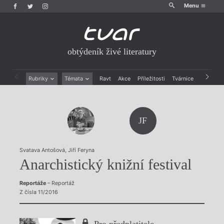
Menu
obtýdeník živé literatury
Rubriky
Témata
Ravt
Akce
Příležitosti
Tvárnice
Archiv
Beletrie
Ženy v katolické literatuře
Drobná publicistika
Právě vychází
Esejistika
Mauzoleum
JF
Recenze a reflexe
Divadlo
Reportáže
Historie kolonialismu
Rozhovory
Dokument
Svatava Antošová
,
Jiří Feryna
Výroční ceny
Anarchistický knižní festival
Reportáže
– Reportáž
Z čísla 11/2016
Pro předplatitele