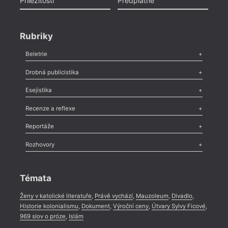
Příležitosti
Předplatné
Rubriky
Beletrie
Poezie
,
Próza
,
Dokumenty
,
Drama
,
Celá rubrika
Drobná publicistika
Odlesk
,
Zasláno
,
Nezařazené
,
Novinky v Tvaru
,
Slovo
,
Výročí
,
Esejistika
Nekrolog
,
Glosa
,
Sloupek
,
Pozvánka
,
Literární soutěž
,
Komentář
,
Celá rubrika
Esej
,
Pádlo
,
Úvaha
,
Texty
,
Studie
,
Celá rubrika
Recenze a reflexe
Recenze
,
Dvakrát
,
Horké párky
,
969 slov o próze
,
Reportáže
Méně slov o próze
,
Celá rubrika
Literární zítřky
,
Reportáž
,
Literární život
,
Divadlo
,
Kritický ohlas
,
Rozhovory
Celá rubrika
Rozhovor
,
Anketa
,
Celá rubrika
Témata
Ženy v katolické literatuře
,
Právě vychází
,
Mauzoleum
,
Divadlo
,
Historie kolonialismu
,
Dokument
,
Výroční ceny
,
Útvary Sylvy Ficové
,
969 slov o próze
,
Islám