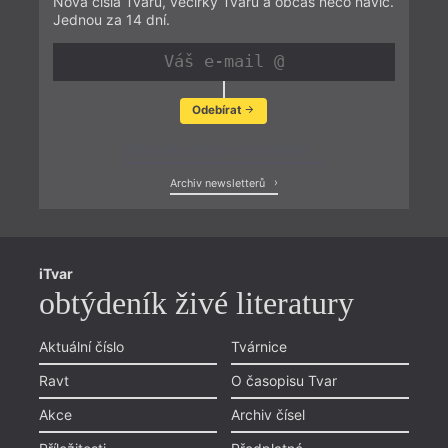
Nová čísla Tvaru, večírky Tvaru a občas něco navíc.
Jednou za 14 dní.
Odebírat
Zobrazit poslední newsletter
Archiv newsletterů
iTvar
obtýdeník živé literatury
Aktuální číslo
Tvárnice
Ravt
O časopisu Tvar
Akce
Archiv čísel