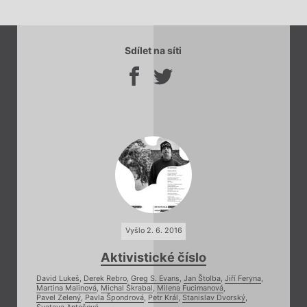
Sdílet na síti
Vyšlo 2. 6. 2016
Aktivistické číslo
David Lukeš
,
Derek Rebro
,
Greg S. Evans
,
Jan Štolba
,
Jiří Feryna
,
Martina Malinová
,
Michal Škrabal
,
Milena Fucimanová
,
Pavel Zelený
,
Pavla Špondrová
,
Petr Král
,
Stanislav Dvorský
,