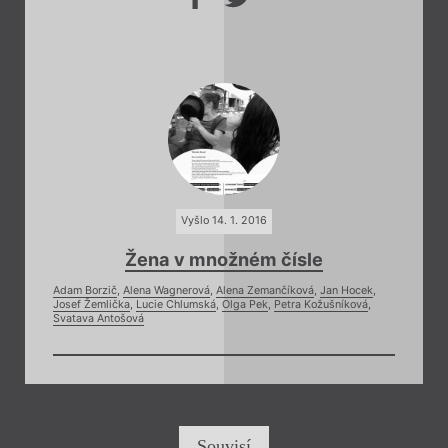
Vyšlo 14. 1. 2016
Žena v množném čísle
Adam Borzič
,
Alena Wagnerová
,
Alena Zemančíková
,
Jan Hocek
,
Josef Žemlička
,
Lucie Chlumská
,
Olga Pek
,
Petra Kožušníková
,
Svatava Antošová
Souvisí