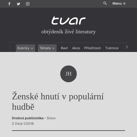
Menu
obtýdeník živé literatury
Rubriky
Témata
Ravt
Akce
Příležitosti
Tvárnice
Archiv
Beletrie
Ženy v katolické literatuře
Drobná publicistika
Právě vychází
Esejistika
Mauzoleum
JH
Recenze a reflexe
Divadlo
Reportáže
Historie kolonialismu
Rozhovory
Dokument
Ženské hnutí v populární
Výroční ceny
hudbě
Drobná publicistika
– Slovo
Z čísla 1/2016