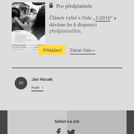
Pro předplatitele
Článek vyšel v čísle „
1/2016
“ a
dáváme ho k dispozici
předplatitelům.
Přihlášení
Získat číslo
Chviličku.
Jan Hocek
Načítá se.
JH
Profil
Sdílet na síti