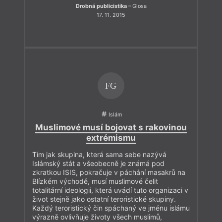
Drobná publicistika
– Glosa
17. 11. 2015
FG
Islám
Muslimové musí bojovat s rakovinou
extrémismu
Tím jak skupina, která sama sebe nazývá
Islámský stát a všeobecně je známá pod
zkratkou ISIS, pokračuje v páchání masakrů na
Blízkém východě, musí muslimové čelit
totalitární ideologii, která uvádí tuto organizaci v
život stejně jako ostatní teroristické skupiny.
Každý teroristický čin spáchaný ve jménu islámu
výrazně ovlivňuje životy všech muslimů,