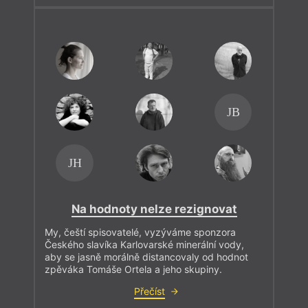
JB
JH
Na hodnoty nelze rezignovat
My, čeští spisovatelé, vyzýváme sponzora
Českého slavíka Karlovarské minerální vody,
aby se jasně morálně distancovaly od hodnot
zpěváka Tomáše Ortela a jeho skupiny.
Přečíst