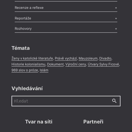
Nekrolog
,
Glosa
,
Sloupek
,
Pozvánka
,
Literární soutěž
,
Komentář
,
Celá rubrika
Esej
,
Pádlo
,
Úvaha
,
Texty
,
Studie
,
Celá rubrika
Recenze a reflexe
Recenze
,
Dvakrát
,
Horké párky
,
969 slov o próze
,
Reportáže
Méně slov o próze
,
Celá rubrika
Literární zítřky
,
Reportáž
,
Literární život
,
Divadlo
,
Kritický ohlas
,
Rozhovory
Celá rubrika
Rozhovor
,
Anketa
,
Celá rubrika
Témata
Ženy v katolické literatuře
,
Právě vychází
,
Mauzoleum
,
Divadlo
,
Historie kolonialismu
,
Dokument
,
Výroční ceny
,
Útvary Sylvy Ficové
,
969 slov o próze
,
Islám
Vyhledávání
Tvar na síti
Partneři