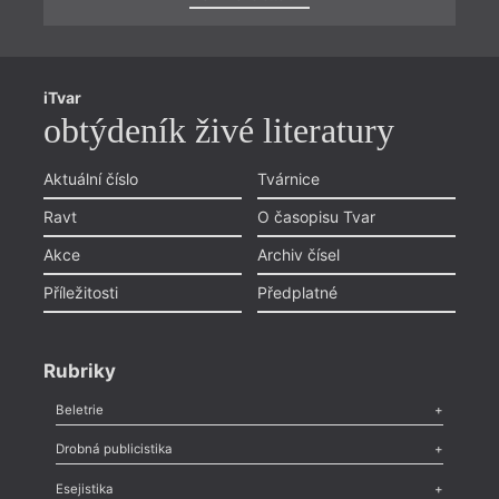
iTvar
obtýdeník živé literatury
Aktuální číslo
Tvárnice
Ravt
O časopisu Tvar
Akce
Archiv čísel
Příležitosti
Předplatné
Rubriky
Beletrie
Poezie
,
Próza
,
Dokumenty
,
Drama
,
Celá rubrika
Drobná publicistika
Odlesk
,
Zasláno
,
Nezařazené
,
Novinky v Tvaru
,
Slovo
,
Výročí
,
Esejistika