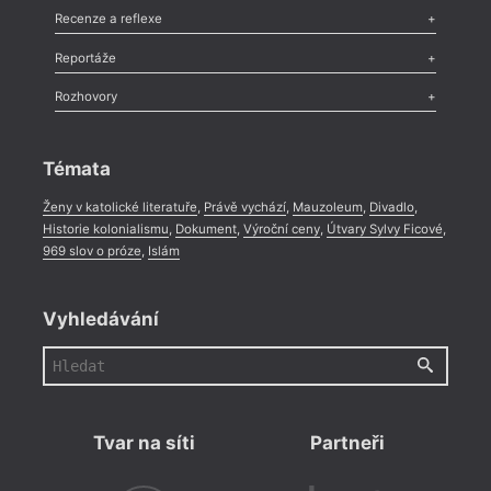
co se
Komentář
,
Celá rubrika
Esej
,
Pádlo
,
Úvaha
,
Texty
,
Studie
,
Celá rubrika
ukázat
Recenze a reflexe
na to
Recenze
,
Dvakrát
,
Horké párky
,
969 slov o próze
,
Reportáže
vníma
Méně slov o próze
,
Celá rubrika
jev, 
Literární zítřky
,
Reportáž
,
Literární život
,
Divadlo
,
Kritický ohlas
,
Rozhovory
parad
Celá rubrika
perke
Rozhovor
,
Anketa
,
Celá rubrika
a zač
systé
Témata
Ženy v katolické literatuře
,
Právě vychází
,
Mauzoleum
,
Divadlo
,
Historie kolonialismu
,
Dokument
,
Výroční ceny
,
Útvary Sylvy Ficové
,
969 slov o próze
,
Islám
Vyhledávání
Tvar na síti
Partneři