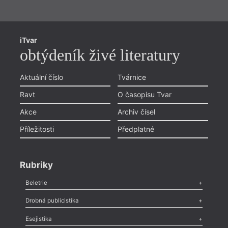
iTvar
obtýdeník živé literatury
Aktuální číslo
Tvárnice
Ravt
O časopisu Tvar
Akce
Archiv čísel
Příležitosti
Předplatné
Rubriky
hann
Beletrie
Poezie
,
Próza
,
Dokumenty
,
Drama
,
Celá rubrika
Drobná publicistika
Odlesk
,
Zasláno
,
Nezařazené
,
Novinky v Tvaru
,
Slovo
,
Výročí
,
Kramá
Esejistika
Nekrolog
,
Glosa
,
Sloupek
,
Pozvánka
,
Literární soutěž
,