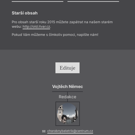
Starší obsah
Pro obsah starší roku 2015 můžete zapátrat na našem starém
webu:
http://old.itvar.cz
.
Pokud Vám můžeme s čímkoliv pomoci, napište nám!
V tom
název
Bush 
Edituje
už o 
traum
(reži
Vojtěch Němec
mnoho
nahlí
Redakce
jinou 
tak d
persp
chorobnybeletrik@centrum.cz