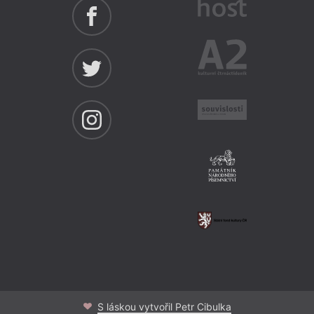
And
S láskou vytvořil Petr Cibulka
N