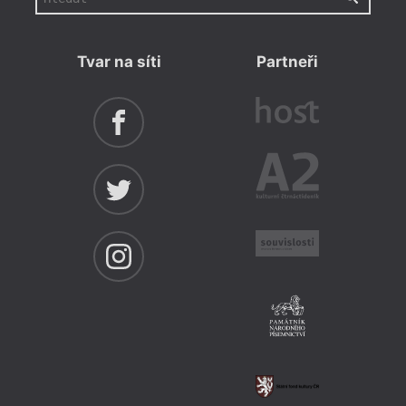
Tvar na síti
Partneři
hann
Kramá