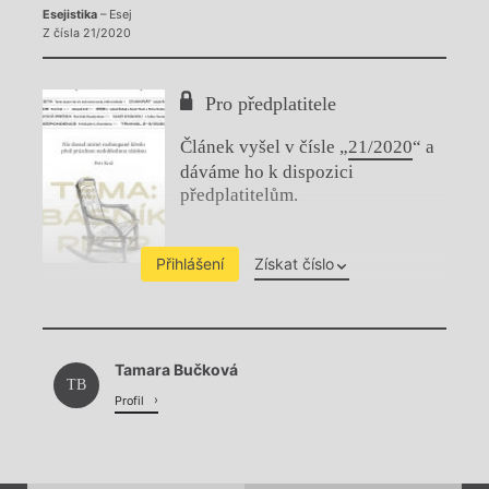
Esejistika
– Esej
Z čísla 21/2020
Pro předplatitele
Článek vyšel v čísle „
21/2020
“ a
dáváme ho k dispozici
předplatitelům.
Přihlášení
Získat číslo
Chviličku.
Tamara Bučková
Načítá se.
TB
Profil