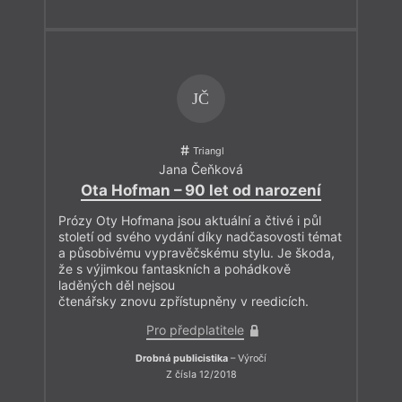
JČ
Triangl
Jana Čeňková
Ota Hofman – 90 let od narození
Prózy Oty Hofmana jsou aktuální a čtivé i půl
století od svého vydání díky nadčasovosti témat
a působivému vypravěčskému stylu. Je škoda,
že s výjimkou fantaskních a pohádkově
laděných děl nejsou
čtenářsky znovu zpřístupněny v reedicích.
Pro předplatitele
Drobná publicistika
– Výročí
Z čísla 12/2018