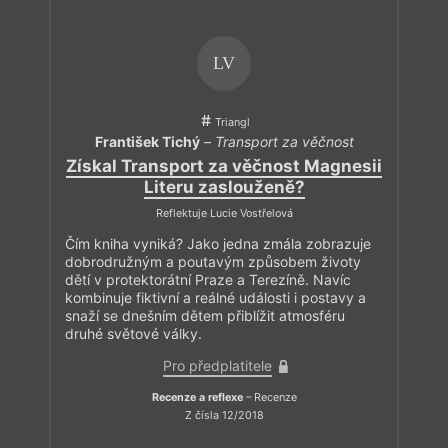
LV
Triangl
František Tichý
–
Transport za věčnost
Získal Transport za věčnost Magnesii
Literu zaslouženě?
Reflektuje Lucie Vostřelová
Čím kniha vyniká? Jako jedna zmála zobrazuje
dobrodružným a poutavým způsobem životy
dětí v protektorátní Praze a Terezíně. Navíc
kombinuje fiktivní a reálné události i postavy a
snaží se dnešním dětem přiblížit atmosféru
druhé světové války.
Pro předplatitele
Recenze a reflexe
– Recenze
Z čísla 12/2018