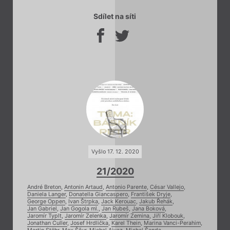
Sdílet na síti
Vyšlo 17. 12. 2020
21/2020
André Breton
,
Antonin Artaud
,
Antonio Parente
,
César Vallejo
,
Daniela Langer
,
Donatella Giancaspero
,
František Dryje
,
George Oppen
,
Ivan Štrpka
,
Jack Kerouac
,
Jakub Řehák
,
Jan Gabriel
,
Jan Gogola ml.
,
Jan Rubeš
,
Jana Boková
,
Jaromír Typlt
,
Jaromír Zelenka
,
Jaromír Zemina
,
Jiří Klobouk
,
Jonathan Culler
,
Josef Hrdlička
,
Karel Thein
,
Marina Vanci-Perahim
,