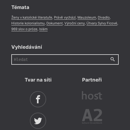
Témata
Ženy v katolické literatuře
,
Právě vychází
,
Mauzoleum
,
Divadlo
,
Historie kolonialismu
,
Dokument
,
Výroční ceny
,
Útvary Sylvy Ficové
,
969 slov o próze
,
Islám
Vyhledávání
Tvar na síti
Partneři