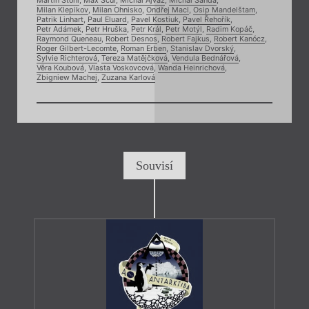
Martin Stöhr
,
Max Ščur
,
Michal Ajvaz
,
Michal Šanda
,
Milan Klepikov
,
Milan Ohnisko
,
Ondřej Macl
,
Osip Mandelštam
,
Patrik Linhart
,
Paul Eluard
,
Pavel Kostiuk
,
Pavel Řehořík
,
Petr Adámek
,
Petr Hruška
,
Petr Král
,
Petr Motýl
,
Radim Kopáč
,
Raymond Queneau
,
Robert Desnos
,
Robert Fajkus
,
Robert Kanócz
,
Roger Gilbert-Lecomte
,
Roman Erben
,
Stanislav Dvorský
,
Sylvie Richterová
,
Tereza Matějčková
,
Vendula Bednářová
,
Věra Koubová
,
Vlasta Voskovcová
,
Wanda Heinrichová
,
Zbigniew Machej
,
Zuzana Karlová
Souvisí