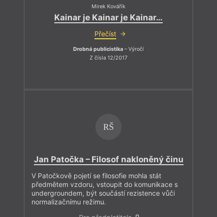
Mirek Kovářík
Kainar je Kainar je Kainar…
Přečíst
Drobná publicistika
– Výročí
Z čísla 12/2017
RŠ
Jan Patočka – Filosof nakloněný činu
V Patočkově pojetí se filosofie mohla stát
předmětem vzdoru, vstoupit do komunikace s
undergroundem, být součástí rezistence vůči
normalizačnímu režimu.