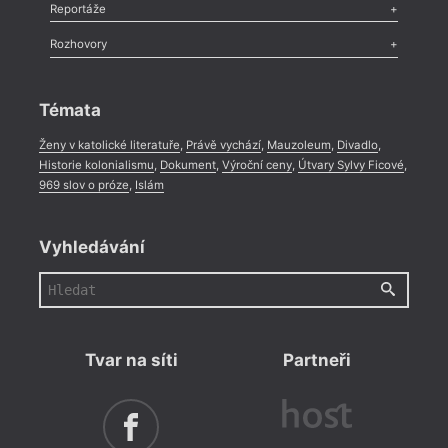
Recenze
,
Dvakrát
,
Horké párky
,
969 slov o próze
,
Reportáže
Méně slov o próze
,
Celá rubrika
Literární zítřky
,
Reportáž
,
Literární život
,
Divadlo
,
Kritický ohlas
,
Rozhovory
Celá rubrika
Rozhovor
,
Anketa
,
Celá rubrika
Témata
Ženy v katolické literatuře
,
Právě vychází
,
Mauzoleum
,
Divadlo
,
Historie kolonialismu
,
Dokument
,
Výroční ceny
,
Útvary Sylvy Ficové
,
969 slov o próze
,
Islám
Vyhledávání
Tvar na síti
Partneři