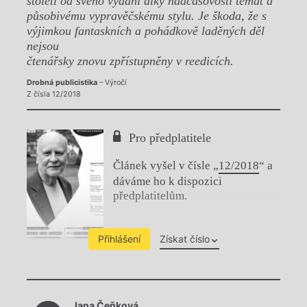
století od svého vydání díky nadčasovosti témat a
působivému vypravěčskému stylu. Je škoda, že s
výjimkou fantaskních a pohádkově laděných děl
nejsou
čtenářsky znovu zpřístupněny v reedicích.
Drobná publicistika
– Výročí
Z čísla 12/2018
Pro předplatitele
Článek vyšel v čísle „
12/2018
“ a
dáváme ho k dispozici
předplatitelům.
Přihlášení
Získat číslo
Chviličku.
Jana Čeňková