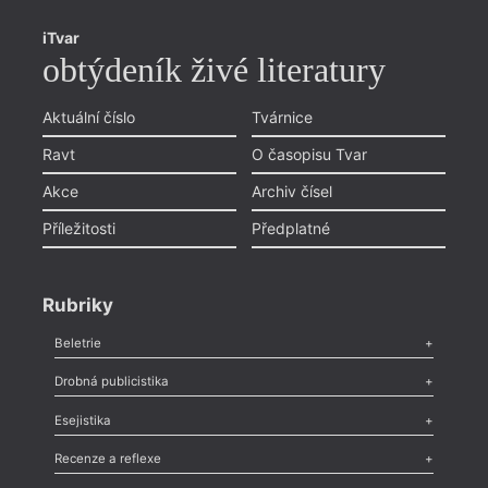
iTvar
obtýdeník živé literatury
Aktuální číslo
Tvárnice
Ravt
O časopisu Tvar
Akce
Archiv čísel
Příležitosti
Předplatné
Rubriky
Beletrie
Poezie
,
Próza
,
Dokumenty
,
Drama
,
Celá rubrika
Drobná publicistika
Odlesk
,
Zasláno
,
Nezařazené
,
Novinky v Tvaru
,
Slovo
,
Výročí
,
Esejistika
Nekrolog
,
Glosa
,
Sloupek
,
Pozvánka
,
Literární soutěž
,
Komentář
,
Celá rubrika
Esej
,
Pádlo
,
Úvaha
,
Texty
,
Studie
,
Celá rubrika
Recenze a reflexe