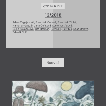
Vyšlo 14. 6. 2018
12/2018
Adam Zagajewski
,
František Ondráš
,
František Tichý
,
Hamdí al-Gazzár
,
Jana Čeňková
,
Lucie Vostřelová
,
Lucie Zakopalová
,
Ota Hofman
,
Petr Nikl
,
Petr Sís
,
Saša Uhlová
,
Zdeněk Volf
Souvisí