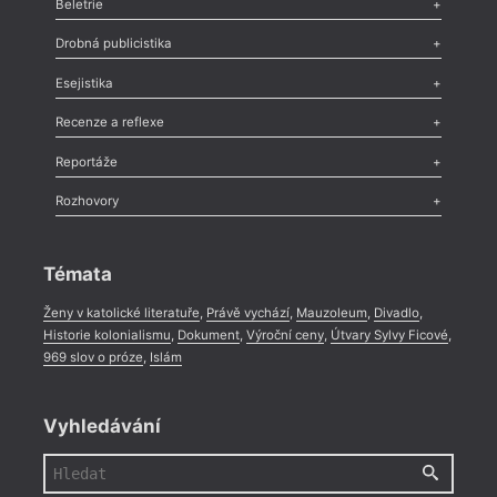
Beletrie
Poezie
,
Próza
,
Dokumenty
,
Drama
,
Celá rubrika
Drobná publicistika
Odlesk
,
Zasláno
,
Nezařazené
,
Novinky v Tvaru
,
Slovo
,
Výročí
,
Esejistika
Nekrolog
,
Glosa
,
Sloupek
,
Pozvánka
,
Literární soutěž
,
Komentář
,
Celá rubrika
Esej
,
Pádlo
,
Úvaha
,
Texty
,
Studie
,
Celá rubrika
Recenze a reflexe
Recenze
,
Dvakrát
,
Horké párky
,
969 slov o próze
,
Reportáže
Méně slov o próze
,
Celá rubrika
Literární zítřky
,
Reportáž
,
Literární život
,
Divadlo
,
Kritický ohlas
,
Rozhovory
Celá rubrika
Rozhovor
,
Anketa
,
Celá rubrika
Témata
Ženy v katolické literatuře
,
Právě vychází
,
Mauzoleum
,
Divadlo
,
Historie kolonialismu
,
Dokument
,
Výroční ceny
,
Útvary Sylvy Ficové
,
969 slov o próze
,
Islám
Vyhledávání