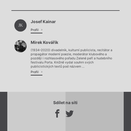
Chviličku.
Josef Kainar
Načítá se.
JK
Profil
Mirek Kovářík
(1934–2020) divadelník, kulturní publicista, recitátor a
propagátor moderní poezie, moderátor klubového a
později i rozhlasového pořadu Zelené peří a hudebního
festivalu Porta. Knižně vydal souhrn svých
publicistických textů pod názvem ...
Profil
Sdílet na síti