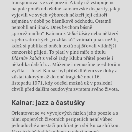
transponovat ve své poezii. A tady už vstupujeme
na pole poněkud ošidné kainarovské disparity, jak ji
vyjevili ve svých výborech někteří její editoři
zejména v době po básníkově odchodu. Ostatně
nemohli ani jinak. Dnes bychom básně
„prorežimního“ Kainara z
Velké lásky
nebo některý
z jeho satirických „rozhlásků“ vnímali jinak než ti,
kdož si publikací oněch textů zajišťovali vlídnější
cenzorské přijetí. To platí v plné míře o titulu
Bláznův kabát
z velké řady Klubu přátel poezie i
několika dalších… Můžeme i nemusíme je editorům
vyčítat – Josef Kainar byl příliš dítětem své doby a
zůstal takovým až do oné tragické noci 16.
listopadu 1971, kdy odešel možná už v poslední
chvíli před dalším osudovým zvratem svého života.
Kainar: jazz a častušky
Orientovat se ve vývojových fázích jeho poezie a s
nimi spojených životních peripetiích není vůbec
jednoduché a nestačí probírat jen sbírku za sbírkou.
Ve své době byl básníkem, o jehož ideové