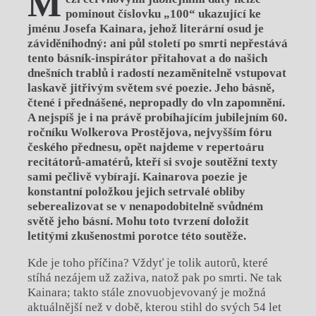
M
pominout číslovku „100“ ukazující ke
jménu Josefa Kainara, jehož literární osud je
záviděníhodný: ani půl století po smrti nepřestává
tento básník-inspirátor přitahovat a do našich
dnešních trablů i radostí nezaměnitelně vstupovat
laskavě jitřivým světem své poezie. Jeho básně,
čtené i přednášené, nepropadly do vln zapomnění.
A nejspíš je i na právě probíhajícím jubilejním 60.
ročníku Wolkerova Prostějova, nejvyšším fóru
českého přednesu, opět najdeme v repertoáru
recitátorů-amatérů, kteří si svoje soutěžní texty
sami pečlivě vybírají. Kainarova poezie je
konstantní položkou jejich setrvalé obliby
seberealizovat se v nenapodobitelně svůdném
světě jeho básní. Mohu toto tvrzení doložit
letitými zkušenostmi porotce této soutěže.
Kde je toho příčina? Vždyť je tolik autorů, které
stíhá nezájem už zaživa, natož pak po smrti. Ne tak
Kainara; takto stále znovuobjevovaný je možná
aktuálnější než v době, kterou stihl do svých 54 let