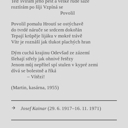
Teď svírám jeho pěst a velké rudé saze
roztírám po šíji Vzpíná se
Povolil
Povolil pomalu Hroutí se ostýchavě
do tvrdé náruče se srdcem dokořán
Tepají krůpěje lijáku v mokré trávě
Vítr je roznáší jak tlukot plachých hran
Dým cuchá krajinu Odevšad ze zázemí
šlehají střely jak ohnivé řetězy
Jenom můj nepřítel spí stulen v kypré zemi
dívá se bolestně a říká
– Vítězi!
(Martin, kasárna, 1955)
Josef Kainar
(29. 6. 1917–16. 11. 1971)