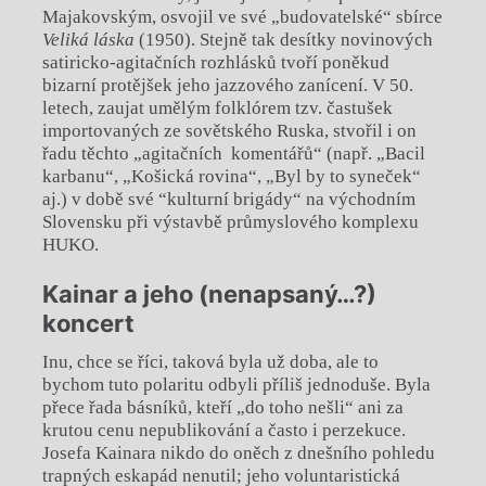
Majakovským, osvojil ve své „budovatelské“ sbírce
Veliká láska
(1950). Stejně tak desítky novinových
satiricko-agitačních rozhlásků tvoří poněkud
bizarní protějšek jeho jazzového zanícení. V 50.
letech, zaujat umělým folklórem tzv. častušek
importovaných ze sovětského Ruska, stvořil i on
řadu těchto „agitačních komentářů“ (např. „Bacil
karbanu“, „Košická rovina“, „Byl by to syneček“
aj.) v době své “kulturní brigády“ na východním
Slovensku při výstavbě průmyslového komplexu
HUKO.
Kainar a jeho (nenapsaný…?)
koncert
Inu, chce se říci, taková byla už doba, ale to
bychom tuto polaritu odbyli příliš jednoduše. Byla
přece řada básníků, kteří „do toho nešli“ ani za
krutou cenu nepublikování a často i perzekuce.
Josefa Kainara nikdo do oněch z dnešního pohledu
trapných eskapád nenutil; jeho voluntaristická