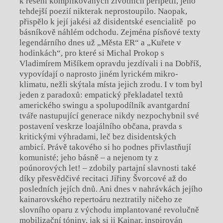
k řešení komplikovaných životních peripetií, jeho
tehdejší poezií nikterak neprostoupilo. Naopak,
přispělo k její jakési až disidentské esencialitě po
básníkově náhlém odchodu. Zejména písňové texty
legendárního dnes už „Města ER“ a „Kuřete v
hodinkách“, pro které si Michal Prokop s
Vladimírem Mišíkem opravdu jezdívali i na Dobříš,
vypovídají o naprosto jiném lyrickém mikro-
klimatu, nežli skýtala místa jejich zrodu. I v tom byl
jeden z paradoxů: empatický překladatel textů
amerického swingu a spolupodílník avantgardní
tváře nastupující generace nikdy nezpochybnil své
postavení veskrze loajálního občana, pravda s
kritickými výhradami, leč bez disidentských
ambicí. Právě takového si ho podnes přivlastňují
komunisté; jeho básně – a nejenom ty z
poúnorových let! – zdobily partajní slavnosti také
díky přesvědčivé recitaci Jiřiny Švorcové až do
posledních jejích dnů. Ani dnes v nahrávkách jejího
kainarovského repertoáru neztratily ničeho ze
slovního oparu z východu implantované revolučně
mobilizační tóniny, jak si ji Kainar, inspirován