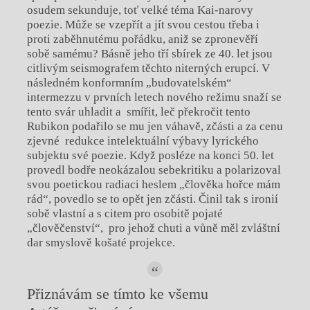
osudem sekunduje, toť velké téma Kai-narovy
poezie. Může se vzepřít a jít svou cestou třeba i
proti zaběhnutému pořádku, aniž se zpronevěří
sobě samému? Básně jeho tří sbírek ze 40. let jsou
citlivým seismografem těchto niterných erupcí. V
následném konformním „budovatelském“
intermezzu v prvních letech nového režimu snaží se
tento svár uhladit a smířit, leč překročit tento
Rubikon podařilo se mu jen váhavě, zčásti a za cenu
zjevné redukce intelektuální výbavy lyrického
subjektu své poezie. Když posléze na konci 50. let
provedl bodře neokázalou sebekritiku a polarizoval
svou poetickou radiaci heslem „člověka hořce mám
rád“, povedlo se to opět jen zčásti. Činil tak s ironií
sobě vlastní a s citem pro osobitě pojaté
„člověčenství“, pro jehož chuti a vůně měl zvláštní
dar smyslově košaté projekce.
Přiznávám se tímto ke všemu