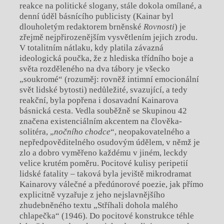
reakce na politické slogany, stále dokola omílané, a
denní úděl básnícího publicisty (Kainar byl
dlouholetým redaktorem brněnské
Rovnosti
) je
zřejmě nejpřirozenějším vysvětlením jejich zrodu.
V totalitním nátlaku, kdy platila závazná
ideologická poučka, že z hlediska třídního boje a
světa rozděleného na dva tábory je všecko
„soukromé“ (rozuměj: rovněž intimní emocionální
svět lidské bytosti) nedůležité, svazující, a tedy
reakční, byla popřena i dosavadní Kainarova
básnická cesta. Vedla souběžně se Skupinou 42
značena existenciálním akcentem na člověka-
solitéra, „
nočního chodce
“, neopakovatelného a
nepředpověditelného osudovým údělem, v němž je
zlo a dobro vyměřeno každému v jiném, leckdy
velice krutém poměru. Pocitové kulisy peripetií
lidské fatality – taková byla jeviště mikrodramat
Kainarovy válečné a předúnorové poezie, jak přímo
explicitně vyzařuje z jeho nejslavnějšího
zhudebněného textu „Stříhali dohola malého
chlapečka“ (1946)
.
Do pocitové konstrukce téhle