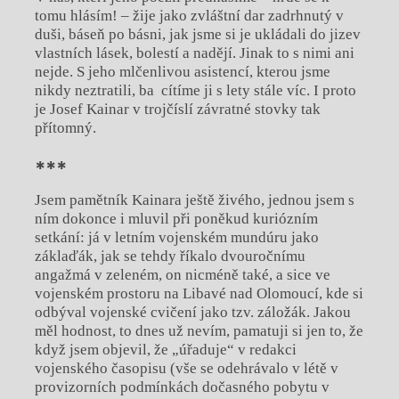
tomu hlásím! – žije jako zvláštní dar zadrhnutý v
duši, báseň po básni, jak jsme si je ukládali do jizev
vlastních lásek, bolestí a nadějí. Jinak to s nimi ani
nejde. S jeho mlčenlivou asistencí, kterou jsme
nikdy neztratili, ba cítíme ji s lety stále víc. I proto
je Josef Kainar v trojčíslí závratné stovky tak
přítomný.
***
Jsem pamětník Kainara ještě živého, jednou jsem s
ním dokonce i mluvil při poněkud kuriózním
setkání: já v letním vojenském mundúru jako
záklaďák, jak se tehdy říkalo dvouročnímu
angažmá v zeleném, on nicméně také, a sice ve
vojenském prostoru na Libavé nad Olomoucí, kde si
odbýval vojenské cvičení jako tzv. záložák. Jakou
měl hodnost, to dnes už nevím, pamatuji si jen to, že
když jsem objevil, že „úřaduje“ v redakci
vojenského časopisu (vše se odehrávalo v létě v
provizorních podmínkách dočasného pobytu v