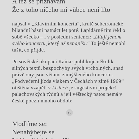
A též se přiznávám
Že z toho ničeho mi vůbec není líto
napsal v „Klavírním koncertu“, krutě sebeironické
bilanční básni patnáct let poté. Lapidárně tím řekl o
sobě všecko – i v poslední sentenci: „
Lituji jenom
svého koncertu, který už nenapíši.“
To ještě nemohl
tušit, co přijde.
Po sovětské okupaci Kainar publikuje několik
silných textů, bezpochyby svých vrcholných, snad
právě ony jsou větami zamýšleného koncertu.
„Podvečerní jízda vlakem v Čechách v zimě 1969“
otištěná vzápětí v
Listech
je sugestivní projekcí
palachovských týdnů a její věštecký patos nemá v
české poezii mnoho obdob:
Modlíme se:
Nenahýbejte se