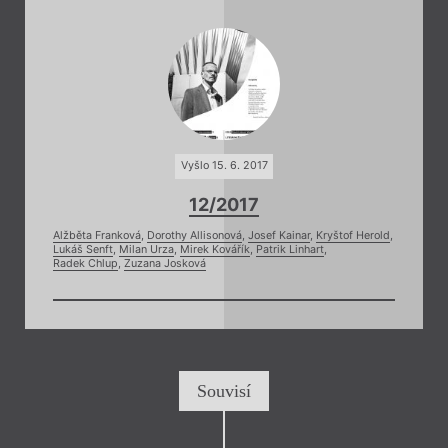
Vyšlo 15. 6. 2017
12/2017
Alžběta Franková
,
Dorothy Allisonová
,
Josef Kainar
,
Kryštof Herold
,
Lukáš Senft
,
Milan Urza
,
Mirek Kovářík
,
Patrik Linhart
,
Radek Chlup
,
Zuzana Josková
Souvisí