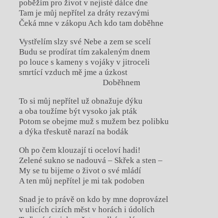
poběžím pro život v nejisté dálce dne
Tam je můj nepřítel za dráty rezavými
Čeká mne v zákopu Ach kdo tam doběhne
Vystřelím slzy své Nebe a zem se scelí
Budu se prodírat tím zakaleným dnem
po louce s kameny s vojáky v jitroceli
smrtící vzduch mě jme a úzkost
Doběhnem
To si můj nepřítel už obnažuje dýku
a oba toužíme být vysoko jak pták
Potom se obejme muž s mužem bez polibku
a dýka třeskutě narazí na bodák
Oh po čem klouzají ti oceloví hadi!
Zelené sukno se nadouvá – Skřek a sten –
My se tu bijeme o život o své mládí
A ten můj nepřítel je mi tak podoben
Snad je to právě on kdo by mne doprovázel
v ulicích cizích měst v horách i údolích