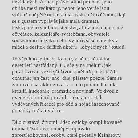
nevídaných. A snad právě odtud pramení jeho
obliba mezi recitátory, neboť jeho verše jsou
svůdně načpělé onou kainarovskou člověčinou, dají
se s gustem vyprávět jako malá dramata
láskyplného spoluúčastenství, ať už jde o nemocné
děvčátko, železničáře-svatebčana, obyvatele
sousedního činžáku nebo vynořivší se milenky z
mládí a desítek dalších aktérů „obyčejných“ osudů.
To všechno je Josef Kainar, v běhu několika
desetiletí nastřádaný úl „včely na sněhu“, jak
parafrázoval vezdejší život, z něhož jsme stačili
ochutnat jen část jeho díla, plástev poezie. Sám se
žánrově charakterizoval v tomto pořadí: básník,
kreslíř, hudebník, dramatik a novinář. Ve dvou z
uvedených žánrů proslul i jako autor stále
vydávaných říkadel pro děti a hojně inscenované
pohádky o Zlatovlásce.
Dílo zůstává, životní „ideologicky komplikované“
drama básníkovo do něj vstupovalo
zprostředkovaně, osoby, které pečetily Kainarovy