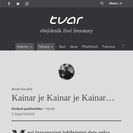
Menu
obtýdeník živé literatury
Rubriky
Témata
Ravt
Akce
Příležitosti
Tvárnice
Archiv
Beletrie
Ženy v katolické literatuře
Drobná publicistika
Právě vychází
Esejistika
Mauzoleum
Recenze a reflexe
Divadlo
Reportáže
Historie kolonialismu
Rozhovory
Dokument
Mirek Kovářík
Výroční ceny
Kainar je Kainar je Kainar…
Drobná publicistika
– Výročí
Z čísla 12/2017
ezi červnovými jubilejními daty nelze