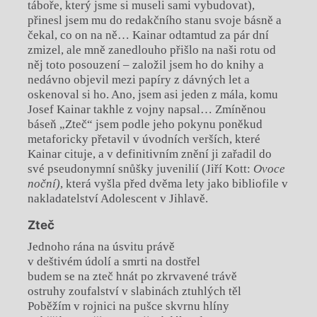
táboře, který jsme si museli sami vybudovat),
přinesl jsem mu do redakčního stanu svoje básně a
čekal, co on na ně… Kainar odtamtud za pár dní
zmizel, ale mně zanedlouho přišlo na naši rotu od
něj toto posouzení – založil jsem ho do knihy a
nedávno objevil mezi papíry z dávných let a
oskenoval si ho. Ano, jsem asi jeden z mála, komu
Josef Kainar takhle z vojny napsal… Zmíněnou
báseň „Zteč“ jsem podle jeho pokynu poněkud
metaforicky přetavil v úvodních verších, které
Kainar cituje, a v definitivním znění ji zařadil do
své pseudonymní snůšky juvenilií (Jiří Kott:
Ovoce
noční)
, která vyšla před dvěma lety jako bibliofile v
nakladatelství Adolescent v Jihlavě.
Zteč
Jednoho rána na úsvitu právě
v deštivém údolí a smrti na dostřel
budem se na zteč hnát po zkrvavené trávě
ostruhy zoufalství v slabinách ztuhlých těl
Poběžím v rojnici na pušce skvrnu hlíny