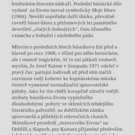
brněnském hlavním nádraží. Poslední básnické dílo
vydané za života nazval symbolicky
Moje blues
(1966). Nestihl uspořádat další sbírku, převážně
rovněž básní-blues z přelomových let památného
desetiletí „zlatých šedesátých“, času úžasného
vzmachu a bohužel i následného pádu.
Mluvím o posledních létech básníkova žití před a
hlavně po roce 1968, v tříletí pro něho heroickém,
ale i smutně tragickém. Ať to zní jakkoli rouhavě,
myslím, že Josef Kainar v listopadu 1971 odešel v
pravý čas: partajní lodivodi už před ním stačili
rozvinout rudý koberec ke kapitánskému můstku
čerstvě vymetené normalizační spisovatelské
paluby. Jako by tím chtěli korupčně zúročit vnější
atributy básníkova života vyplněného
dlouhodobými pobyty ve sklenících tehdejšího
literárního pařeniště, na dobříšském zámku
spisovatelů a přilehlých rekreačních chatách.
Skleníkové prostředí „tuzexového života“ na
Dobříši a Slapech, pro Kainara přijatelné především