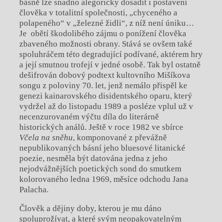
básně lze snadno alegoricky dosadit i postavení
člověka v totalitní společnosti, „chyceného a
polapeného“ v „železné židli“, z níž není úniku…
Je obětí škodolibého zájmu o ponížení člověka
zbaveného možnosti obrany. Stává se ovšem také
spoluhráčem této degradující podívané, aktérem hry
a její smutnou trofejí v jedné osobě. Tak byl ostatně
dešifrován dobový podtext kultovního Mišíkova
songu z poloviny 70. let, jenž nemálo přispěl ke
genezi kainarovského disidentského oparu, který
vydržel až do listopadu 1989 a posléze vplul už v
necenzurovaném výčtu díla do literárně
historických análů. Ještě v roce 1982 ve sbírce
Včela na sněhu
, komponované z převážně
nepublikovaných básní jeho bluesové litanické
poezie, nesměla být datována jedna z jeho
nejodvážnějších poetických sond do smutkem
kolorovaného ledna 1969, měsíce odchodu Jana
Palacha.
Člověk a dějiny doby, kterou je mu dáno
spoluprožívat, a které svým neopakovatelným