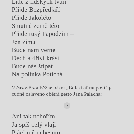
Lidé z lidských tváří
Přijde Bezpředjaří
Přijde Jakoléto
Smutné země této
Přijde rusý Papodzim –
Jen zima
Bude nám věrně
Dech a dříví krást
Bude nás štípat
Na polínka Potichá
V časově souběžné básni
„
Bolest ať mi poví“ je
cudně oslaveno obětní gesto Jana Palacha:
Ani tak nehořím
Já spíš celý vlaji
Ptáci mě nebesům