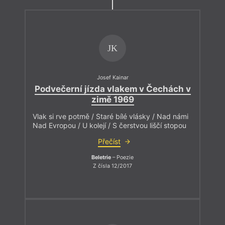
JK
Josef Kainar
Podvečerní jízda vlakem v Čechách v
zimě 1969
Vlak si rve potmě / Staré bílé vlásky / Nad námi
Nad Evropou / U kolejí / S čerstvou liščí stopou
Přečíst
Beletrie
– Poezie
Z čísla 12/2017