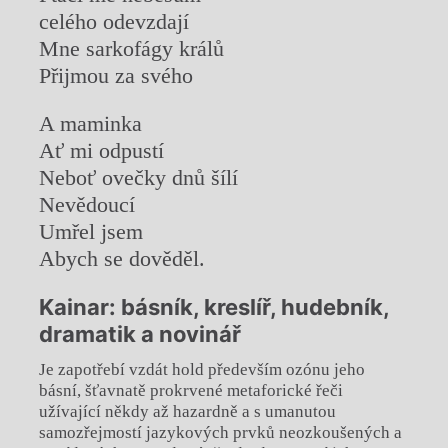
celého odevzdají
Mne sarkofágy králů
Přijmou za svého
A maminka
Ať mi odpustí
Neboť ovečky dnů šílí
Nevědoucí
Umřel jsem
Abych se dověděl.
Kainar: básník, kreslíř, hudebník,
dramatik a novinář
Je zapotřebí vzdát hold především ozónu jeho
básní, šťavnatě prokrvené metaforické řeči
užívající někdy až hazardně a s umanutou
samozřejmostí jazykových prvků neozkoušených a