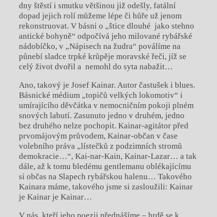
dny štěstí i smutku většinou již odešly, fatální
dopad jejich rolí můžeme lépe či hůře už jenom
rekonstruovat. V básni o „štice dlouhé jako stehno
antické bohyně“ odpočívá jeho milované rybářské
nádobíčko, v „Nápisech na žudra“ poválíme na
půnebí sladce trpké krůpěje moravské řeči, jíž se
celý život dvořil a nemohl do syta nabažit…
Ano, takový je Josef Kainar. Autor častušek i blues.
Básnické médium „topičů velkých lokomotiv“ i
umírajícího děvčátka v nemocničním pokoji plném
snových labutí. Zasunuto jedno v druhém, jedno
bez druhého nelze pochopit. Kainar-agitátor před
prvomájovým průvodem, Kainar-občan v čase
volebního práva „lístečků z podzimních stromů
demokracie…“, Kai-nar-Kain, Kainar-Lazar… a tak
dále, až k tomu bledému gentlemanu oblékajícímu
si občas na Slapech rybářskou halenu… Takového
Kainara máme, takového jsme si zasloužili: Kainar
je Kainar je Kainar…
V nás, kteří jeho poezii přednášíme – hrdě se k