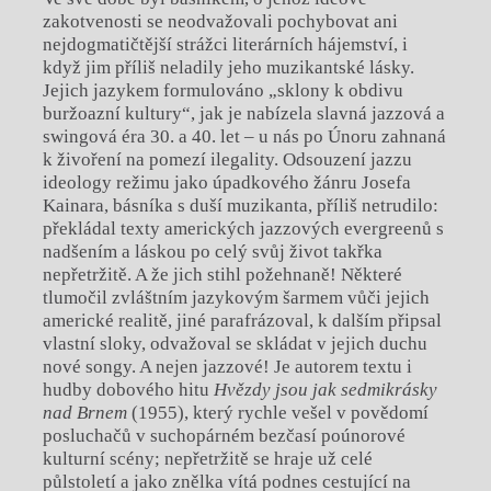
zakotvenosti se neodvažovali pochybovat ani
nejdogmatičtější strážci literárních hájemství, i
když jim příliš neladily jeho muzikantské lásky.
Jejich jazykem formulováno „sklony k obdivu
buržoazní kultury“, jak je nabízela slavná jazzová a
swingová éra 30. a 40. let – u nás po Únoru zahnaná
k živoření na pomezí ilegality. Odsouzení jazzu
ideology režimu jako úpadkového žánru Josefa
Kainara, básníka s duší muzikanta, příliš netrudilo:
překládal texty amerických jazzových evergreenů s
nadšením a láskou po celý svůj život takřka
nepřetržitě. A že jich stihl požehnaně! Některé
tlumočil zvláštním jazykovým šarmem vůči jejich
americké realitě, jiné parafrázoval, k dalším připsal
vlastní sloky, odvažoval se skládat v jejich duchu
nové songy. A nejen jazzové! Je autorem textu i
hudby dobového hitu
Hvězdy jsou jak sedmikrásky
nad Brnem
(1955), který rychle vešel v povědomí
posluchačů v suchopárném bezčasí poúnorové
kulturní scény; nepřetržitě se hraje už celé
půlstoletí a jako znělka vítá podnes cestující na