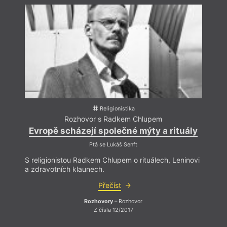
religionistiky FFUK. Odborně se zaměřuje na řecké
náboženství a antropologii náboženských systémů.
Religionistika
Rozhovor s Radkem Chlupem
Evropě scházejí společné mýty a rituály
Evr
Ptá se Lukáš Senft
S religionistou Radkem Chlupem o rituálech, Leninovi
S rel
a zdravotních klaunech.
a zdr
Přečíst
Rozhovory
– Rozhovor
Z čísla 12/2017