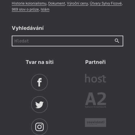
Historie kolonialismu
,
Dokument
,
Výroční ceny
,
Útvary Sylvy Ficové
,
969 slov o próze
,
Islám
Vyhledávání
Tvar na síti
Partneři