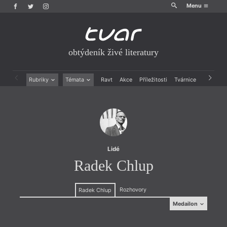
Menu
obtýdeník živé literatury
Rubriky
Témata
Ravt
Akce
Příležitosti
Tvárnice
Archiv
Beletrie
Ženy v katolické literatuře
Drobná publicistika
Právě vychází
Esejistika
Mauzoleum
Recenze a reflexe
Divadlo
Reportáže
Historie kolonialismu
Rozhovory
Dokument
Lidé
Výroční ceny
Radek Chlup
Rozhovory
Radek Chlup
Medailon
Medailon
(1972) je religionista. Přednáší na Ústavu filosofie a