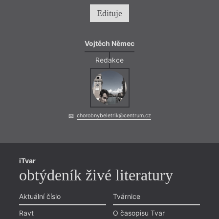
Edituje
Vojtěch Němec
Redakce
chorobnybeletrik@centrum.cz
iTvar
obtýdeník živé literatury
Aktuální číslo
Tvárnice
Ravt
O časopisu Tvar