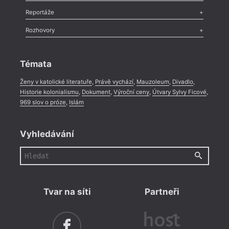
Recenze
,
Dvakrát
,
Horké párky
,
969 slov o próze
,
Reportáže
Méně slov o próze
,
Celá rubrika
Literární zítřky
,
Reportáž
,
Literární život
,
Divadlo
,
Kritický ohlas
,
Rozhovory
Celá rubrika
Rozhovor
,
Anketa
,
Celá rubrika
Témata
Ženy v katolické literatuře
,
Právě vychází
,
Mauzoleum
,
Divadlo
,
Historie kolonialismu
,
Dokument
,
Výroční ceny
,
Útvary Sylvy Ficové
,
969 slov o próze
,
Islám
Vyhledávání
Tvar na síti
Partneři