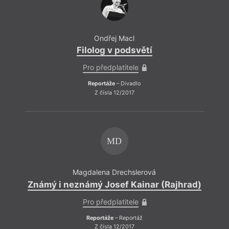
Ondřej Macl
Filolog v podsvětí
Pro předplatitele
Reportáže
– Divadlo
Z čísla 12/2017
MD
Magdalena Drechslerová
Známý i neznámý Josef Kainar (Rajhrad)
Znám
Pro předplatitele
Reportáže
– Reportáž
Z čísla 12/2017