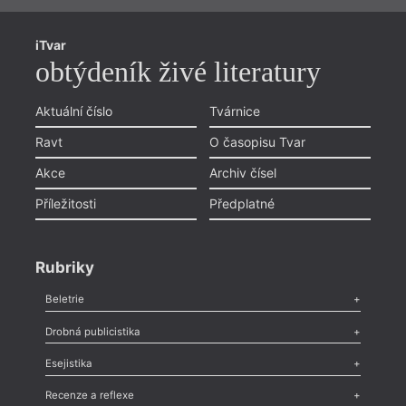
iTvar
obtýdeník živé literatury
Aktuální číslo
Tvárnice
Ravt
O časopisu Tvar
Akce
Archiv čísel
Příležitosti
Předplatné
Rubriky
Beletrie
Poezie
,
Próza
,
Dokumenty
,
Drama
,
Celá rubrika
Drobná publicistika
Odlesk
,
Zasláno
,
Nezařazené
,
Novinky v Tvaru
,
Slovo
,
Výročí
,
Esejistika
Nekrolog
,
Glosa
,
Sloupek
,
Pozvánka
,
Literární soutěž
,
Komentář
,
Celá rubrika
Esej
,
Pádlo
,
Úvaha
,
Texty
,
Studie
,
Celá rubrika
Recenze a reflexe