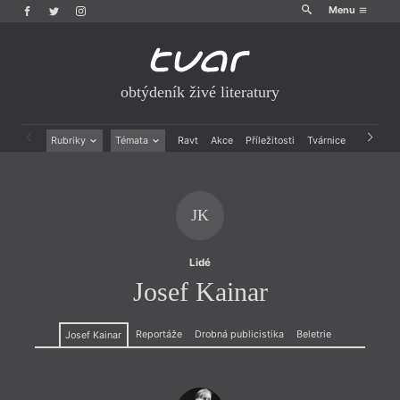
Menu
obtýdeník živé literatury
Rubriky
Témata
Ravt
Akce
Příležitosti
Tvárnice
Archiv
Beletrie
Ženy v katolické literatuře
Drobná publicistika
Právě vychází
Esejistika
Mauzoleum
JK
Recenze a reflexe
Divadlo
Reportáže
Historie kolonialismu
Rozhovory
Dokument
Lidé
Výroční ceny
Josef Kainar
Reportáže
Drobná publicistika
Beletrie
Josef Kainar