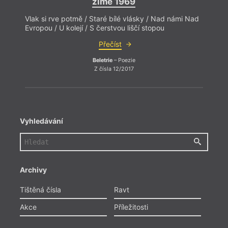
zimě 1969
Vlak si rve potmě / Staré bílé vlásky / Nad námi Nad
Evropou / U kolejí / S čerstvou liščí stopou
Přečíst
Beletrie
– Poezie
Z čísla 12/2017
Vyhledávání
Archivy
Tištěná čísla
Ravt
Akce
Příležitosti