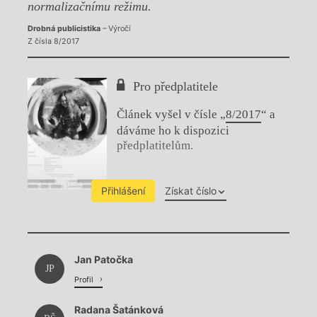
normalizačnímu režimu.
Drobná publicistika
– Výročí
Z čísla 8/2017
Pro předplatitele
Článek vyšel v čísle „
8/2017
“ a
dáváme ho k dispozici
předplatitelům.
Přihlášení
Získat číslo
Chviličku.
Jan Patočka
Načítá se.
JP
Profil
Radana Šatánková