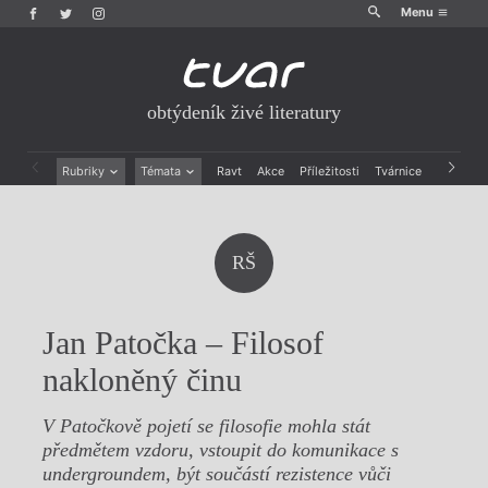
Menu
obtýdeník živé literatury
Rubriky
Témata
Ravt
Akce
Příležitosti
Tvárnice
Archiv
Beletrie
Ženy v katolické literatuře
Drobná publicistika
Právě vychází
Esejistika
Mauzoleum
RŠ
Recenze a reflexe
Divadlo
Reportáže
Historie kolonialismu
Rozhovory
Dokument
Jan Patočka – Filosof
Výroční ceny
nakloněný činu
V Patočkově pojetí se filosofie mohla stát
předmětem vzdoru, vstoupit do komunikace s
undergroundem, být součástí rezistence vůči