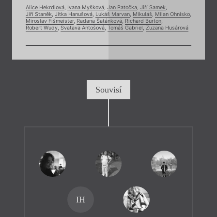
Alice Hekrdlová
,
Ivana Myšková
,
Jan Patočka
,
Jiří Samek
,
Jiří Staněk
,
Jitka Hanušová
,
Lukáš Marvan
,
Mikuláš
,
Milan Ohnisko
,
Miroslav Fišmeister
,
Radana Šatánková
,
Richard Burton
,
Robert Wudy
,
Svatava Antošová
,
Tomáš Gabriel
,
Zuzana Husárová
Souvisí
IH