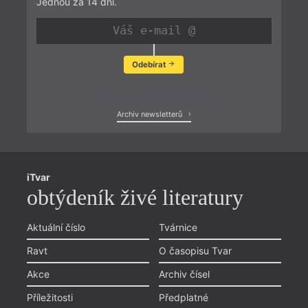
Jednou za 14 dní.
Odebírat
Zobrazit poslední newsletter
Archiv newsletterů
iTvar
obtýdeník živé literatury
Aktuální číslo
Tvárnice
Ravt
O časopisu Tvar
Akce
Archiv čísel
Příležitosti
Předplatné