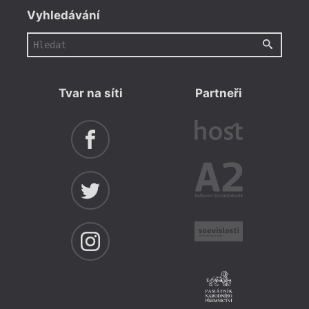
Vyhledávání
Tvar na síti
Partneři