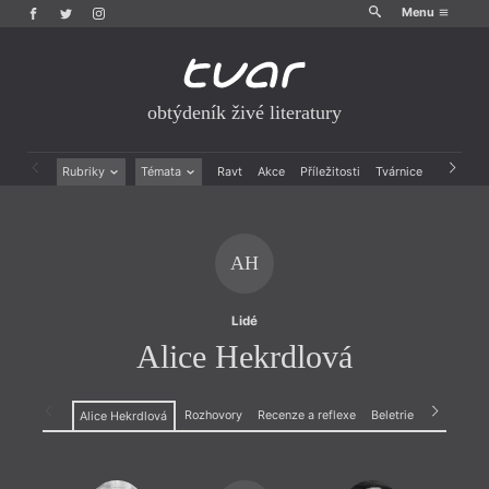
Menu
obtýdeník živé literatury
Rubriky
Témata
Ravt
Akce
Příležitosti
Tvárnice
Archiv
Beletrie
Ženy v katolické literatuře
Drobná publicistika
Právě vychází
Esejistika
Mauzoleum
AH
Recenze a reflexe
Divadlo
Reportáže
Historie kolonialismu
Rozhovory
Dokument
Lidé
Výroční ceny
Alice Hekrdlová
Rozhovory
Recenze a reflexe
Beletrie
Alice Hekrdlová