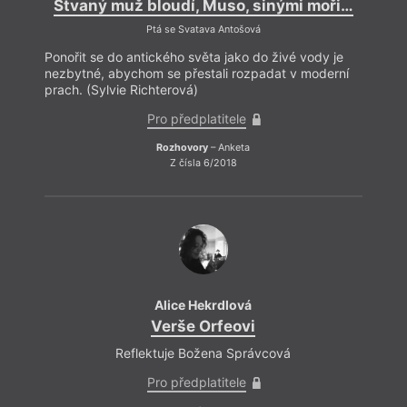
Štvaný muž bloudí, Muso, sinými moři…
Štv
Ptá se Svatava Antošová
Ponořit se do antického světa jako do živé vody je
Ponoř
nezbytné, abychom se přestali rozpadat v moderní
nezby
prach. (Sylvie Richterová)
prach.
Pro předplatitele
Rozhovory
– Anketa
Z čísla 6/2018
Alice Hekrdlová
Verše Orfeovi
Reflektuje Božena Správcová
Pro předplatitele