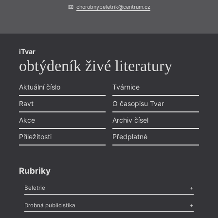
chorobnybeletrik@centrum.cz
iTvar
obtýdeník živé literatury
Aktuální číslo
Tvárnice
Ravt
O časopisu Tvar
Akce
Archiv čísel
Příležitosti
Předplatné
Rubriky
Beletrie
Poezie
,
Próza
,
Dokumenty
,
Drama
,
Celá rubrika
Drobná publicistika