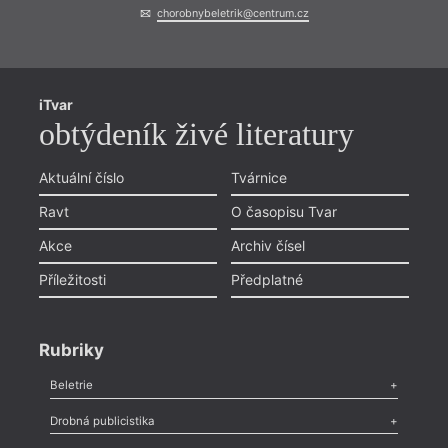
chorobnybeletrik@centrum.cz
iTvar
obtýdeník živé literatury
Aktuální číslo
Tvárnice
Ravt
O časopisu Tvar
Akce
Archiv čísel
Příležitosti
Předplatné
Rubriky
Beletrie
Poezie
,
Próza
,
Dokumenty
,
Drama
,
Celá rubrika
Drobná publicistika