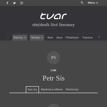
Menu
obtýdeník živé literatury
Rubriky
Témata
Ravt
Akce
Příležitosti
Tvárnice
Archiv
Beletrie
Ženy v katolické literatuře
Drobná publicistika
Právě vychází
Esejistika
Mauzoleum
PS
Recenze a reflexe
Divadlo
Reportáže
Historie kolonialismu
Rozhovory
Dokument
Lidé
Výroční ceny
Petr Sís
Recenze a reflexe
Rozhovory
Petr Sís