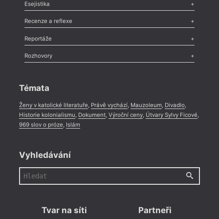
Odlesk
,
Zasláno
,
Nezařazené
,
Novinky v Tvaru
,
Slovo
,
Výročí
,
Esejistika
Nekrolog
,
Glosa
,
Sloupek
,
Pozvánka
,
Literární soutěž
,
Komentář
,
Celá rubrika
Esej
,
Pádlo
,
Úvaha
,
Texty
,
Studie
,
Celá rubrika
Recenze a reflexe
Recenze
,
Dvakrát
,
Horké párky
,
969 slov o próze
,
Reportáže
Méně slov o próze
,
Celá rubrika
Literární zítřky
,
Reportáž
,
Literární život
,
Divadlo
,
Kritický ohlas
,
Rozhovory
Celá rubrika
Rozhovor
,
Anketa
,
Celá rubrika
Témata
Ženy v katolické literatuře
,
Právě vychází
,
Mauzoleum
,
Divadlo
,
Historie kolonialismu
,
Dokument
,
Výroční ceny
,
Útvary Sylvy Ficové
,
969 slov o próze
,
Islám
Vyhledávání
Tvar na síti
Partneři