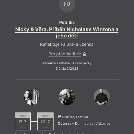
FU
Petr Sís
Nicky & Věra. Příběh Nicholase Wintona a
Nick
jeho dětí
Reflektuje Falunská uzenka
Pro předplatitele
Recenze a reflexe
– Horké párky
Z čísla 2/2022
= 2019 =
= 2019 =
Diskuse, Festival
17. 7.
20. 7.
Ostrava
– Dolní oblast Vítkovice
––––
––––