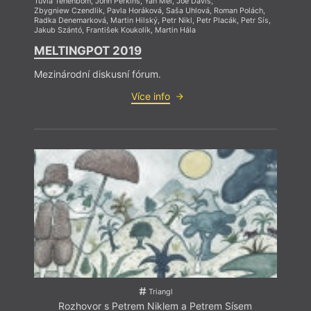
Tuvia Tenenbom
,
John Perkins
,
Yan Mei
,
Joe Davis
,
Zbygniew Czendlik
,
Pavla Horáková
,
Saša Uhlová
,
Roman Polách
,
Radka Denemarková
,
Martin Hilský
,
Petr Nikl
,
Petr Placák
,
Petr Sís
,
Jakub Szántó
,
František Koukolík
,
Martin Hála
MELTINGPOT 2019
Mezinárodní diskusní fórum.
Více info
Triangl
Rozhovor s Petrem Niklem a Petrem Sísem