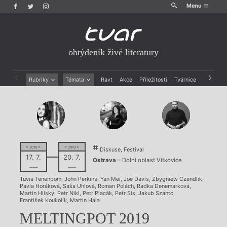
Menu
obtýdeník živé literatury
Rubriky
Témata
Ravt
Akce
Příležitosti
Tvárnice
Archiv
Beletrie
Ženy v katolické literatuře
Drobná publicistika
Právě vychází
Esejistika
Mauzoleum
Recenze a reflexe
Divadlo
Reportáže
Historie kolonialismu
Rozhovory
Dokument
= 2019 =
= 2019 =
Diskuse, Festival
17. 7.
20. 7.
Výroční ceny
Ostrava
– Dolní oblast Vítkovice
––––
––––
Tuvia Tenenbom
,
John Perkins
,
Yan Mei
,
Joe Davis
,
Zbygniew Czendlik
,
Pavla Horáková
,
Saša Uhlová
,
Roman Polách
,
Radka Denemarková
,
Martin Hilský
,
Petr Nikl
,
Petr Placák
,
Petr Sís
,
Jakub Szántó
,
František Koukolík
,
Martin Hála
MELTINGPOT 2019