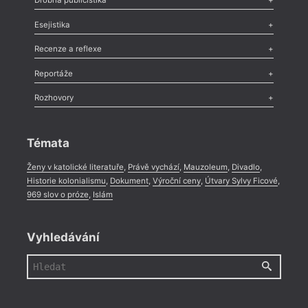
Drobná publicistika
Odlesk
,
Zasláno
,
Nezařazené
,
Novinky v Tvaru
,
Slovo
,
Výročí
,
Esejistika
Nekrolog
,
Glosa
,
Sloupek
,
Pozvánka
,
Literární soutěž
,
Komentář
,
Celá rubrika
Esej
,
Pádlo
,
Úvaha
,
Texty
,
Studie
,
Celá rubrika
Recenze a reflexe
Recenze
,
Dvakrát
,
Horké párky
,
969 slov o próze
,
Reportáže
Méně slov o próze
,
Celá rubrika
Literární zítřky
,
Reportáž
,
Literární život
,
Divadlo
,
Kritický ohlas
,
Rozhovory
Celá rubrika
Rozhovor
,
Anketa
,
Celá rubrika
Témata
Ženy v katolické literatuře
,
Právě vychází
,
Mauzoleum
,
Divadlo
,
Historie kolonialismu
,
Dokument
,
Výroční ceny
,
Útvary Sylvy Ficové
,
969 slov o próze
,
Islám
Vyhledávání