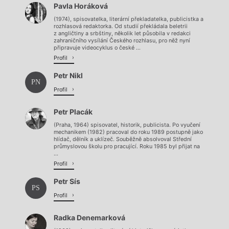
Pavla Horáková
(1974), spisovatelka, literární překladatelka, publicistka a
rozhlasová redaktorka. Od studií překládala beletrii
z angličtiny a srbštiny, několik let působila v redakci
zahraničního vysílání Českého rozhlasu, pro něž nyní
připravuje videocyklus o české ...
Profil
Petr Nikl
PN
Profil
Petr Placák
(Praha, 1964) spisovatel, historik, publicista. Po vyučení
mechanikem (1982) pracoval do roku 1989 postupně jako
hlídač, dělník a uklízeč. Souběžně absolvoval Střední
průmyslovou školu pro pracující. Roku 1985 byl přijat na
...
Profil
Petr Sís
PS
Profil
Radka Denemarková