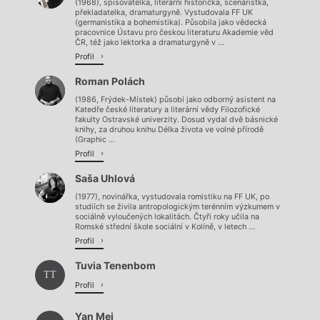
(1968), spisovatelka, literární historička, scenáristka,
překladatelka, dramaturgyně. Vystudovala FF UK
(germanistika a bohemistika). Působila jako vědecká
pracovnice Ústavu pro českou literaturu Akademie věd
ČR, též jako lektorka a dramaturgyně v ...
Profil
Roman Polách
(1986, Frýdek-Místek) působí jako odborný asistent na
Katedře české literatury a literární vědy Filozofické
fakulty Ostravské univerzity. Dosud vydal dvě básnické
knihy, za druhou knihu Délka života ve volné přírodě
(Graphic ...
Profil
Saša Uhlová
(1977), novinářka, vystudovala romistiku na FF UK, po
studiích se živila antropologickým terénním výzkumem v
sociálně vyloučených lokalitách. Čtyři roky učila na
Romské střední škole sociální v Kolíně, v letech ...
Profil
Tuvia Tenenbom
TT
Profil
Yan Mei