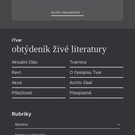
Zobrazit poslední newsletter
Archiv newsletterů
iTvar
obtýdeník živé literatury
Aktuální číslo
Tvárnice
Ravt
O časopisu Tvar
Akce
Archiv čísel
Příležitosti
Předplatné
Rubriky
Beletrie
Poezie
,
Próza
,
Dokumenty
,
Drama
,
Celá rubrika