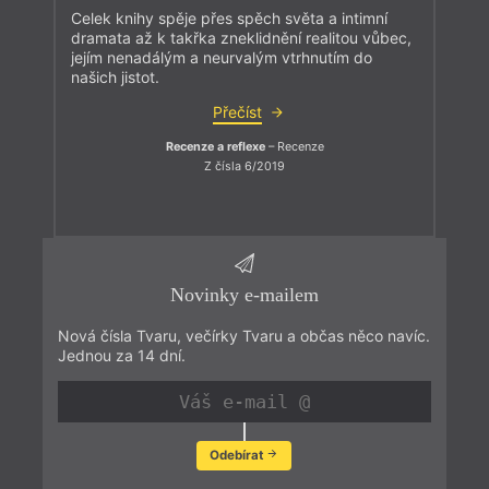
Celek knihy spěje přes spěch světa a intimní
dramata až k takřka zneklidnění realitou vůbec,
jejím nenadálým a neurvalým vtrhnutím do
našich jistot.
Přečíst
Recenze a reflexe
– Recenze
Z čísla 6/2019
Novinky e-mailem
Nová čísla Tvaru, večírky Tvaru a občas něco navíc.
Jednou za 14 dní.
Odebírat