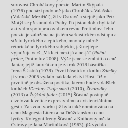
surovost Chrobákovy poezie. Martin Skýpala
(1976) pochází podobně jako Chrobák z Valašska
(Valašské Meziříčí), žil v Ostravě a stejně jako Petr
Motýl se přesunul do Prahy. Po jistou dobu byl také
aktivním spolupracovníkem revue Protimluv. Jeho
poezie je založena na jistém sarkastickém odstupu a
střetu lyrického a epického, mnohdy mírně
rétorického lyrického subjektu, jež nejlépe
vyjadřuje verš „V kleci mezi já a ne-já“ (
Ruční
práce
, Protimluv 2008). Výše jsme se zmínili o ceně
Jantar, jejíž laureátkou je za rok 2018 básnířka
Irena Šťastná (1978). První básnickou knihu
Zámlky
jí v roce 2005 vydalo nakladatelství Host. Již v
prvotině je obsažena poetika, kterou bude v dalších
knihách
Všechny Tvoje smrti
(2010),
Živorodky
(2013) a
Žvýkání jader
(2015) Šťastná postupně
cizelovat k velice expresivnímu a existenciálnímu
gestu. Za svou tvorbu již byla také nominována na
cenu Magnesia Litera a na Drážďanskou cenu
lyriky. Kolegyní Ireny Šťastné z Knihovny města
Ostravy je Jana Martiníková (1963), jíž vydalo