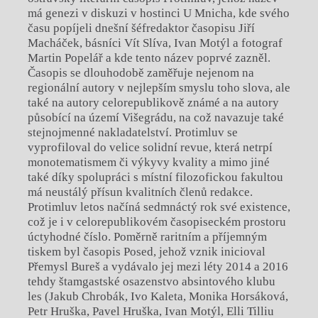
má genezi v diskuzi v hostinci U Mnicha, kde svého
času popíjeli dnešní šéfredaktor časopisu Jiří
Macháček, básníci Vít Slíva, Ivan Motýl a fotograf
Martin Popelář a kde tento název poprvé zazněl.
Časopis se dlouhodobě zaměřuje nejenom na
regionální autory v nejlepším smyslu toho slova, ale
také na autory celorepublikově známé a na autory
působící na území Višegrádu, na což navazuje také
stejnojmenné nakladatelství. Protimluv se
vyprofiloval do velice solidní revue, která netrpí
monotematismem či výkyvy kvality a mimo jiné
také díky spolupráci s místní filozofickou fakultou
má neustálý přísun kvalitních členů redakce.
Protimluv letos načíná sedmnáctý rok své existence,
což je i v celorepublikovém časopiseckém prostoru
úctyhodné číslo. Poměrně raritním a příjemným
tiskem byl časopis Posed, jehož vznik inicioval
Přemysl Bureš a vydávalo jej mezi léty 2014 a 2016
tehdy štamgastské osazenstvo absintového klubu
les (Jakub Chrobák, Ivo Kaleta, Monika Horsáková,
Petr Hruška, Pavel Hruška, Ivan Motýl, Elli Tilliu