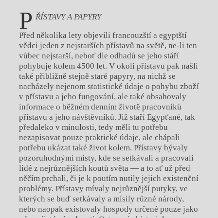
P
ŘÍSTAVY A PAPYRY
Před několika lety objevili francouzští a egyptští
vědci jeden z nejstarších přístavů na světě, ne-li ten
vůbec nejstarší, neboť dle odhadů se jeho stáří
pohybuje kolem 4500 let. V okolí přístavu pak našli
také přibližně stejně staré papyry, na nichž se
nacházely nejenom statistické údaje o pohybu zboží
v přístavu a jeho fungování, ale také obsahovaly
informace o běžném denním životě pracovníků
přístavu a jeho návštěvníků. Již staří Egypťané, tak
předaleko v minulosti, tedy měli tu potřebu
nezapisovat pouze praktické údaje, ale chápali
potřebu ukázat také život kolem. Přístavy bývaly
pozoruhodnými místy, kde se setkávali a pracovali
lidé z nejrůznějších koutů světa — a to ať už před
něčím prchali, či je k poutím nutily jejich existenční
problémy. Přístavy mívaly nejrůznější putyky, ve
kterých se buď setkávaly a mísily různé národy,
nebo naopak existovaly hospody určené pouze jako