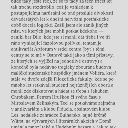
bude taky ještě řeč), že se to tady za těch třicet let
tak trochu rozdrobilo, což je vzhledem k
postupujícímu narůstání od oné proslulé divokosti
devadesátých let k dnešní nervózní postfaktické
době docela logické. Zažil jsem ale zánik jiných
míst, ve kterých jste mohli potkat kdekoho —
zanikl bar Dílo, kde jste si mohli dát třeba i ve tři
ráno vynikající fazolovou polívku, tentam je
antikvariát Artforum v srdci centra (byť s těmi
centry se to má v Ostravě také jako s těmi přístavy,
ze kterých se vyjíždí na jednotlivé ostrovy) a
konečně byla nedávno tragicky zbourána budova
maličké studentské hospůdky jménem Voliéra, která
stála ve dvoře zdejší Filozofické fakulty, kde se po
mnoho let setkávali studenti nejrůznějších oborů a
mohli zde diskutovat a hádat se třeba s Jakubem
Chrobákem, Petrem Hruškou či svého času s
Miroslavem Zelinským. Teď se potkáváme zejména
v antikvariátu a klubu Fiducia, absintovém klubu
Les, nedaleké zahrádce Bulharsko, tajné krčmě
Würst, na výtvarných i literárních akcích v Domě
umění a mnozí také v Hudebním bazaru a, jak to tak