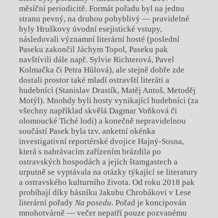
měsíční periodicitě. Formát pořadu byl na jednu
stranu pevný, na druhou pohyblivý — pravidelné
byly Hruškovy úvodní esejistické vstupy,
následovali významní literární hosté (poslední
Paseku zakončil Jáchym Topol, Paseku pak
navštívili dále např. Sylvie Richterová, Pavel
Kolmačka či Petra Hůlová), ale stejně dobře zde
dostali prostor také mladí ostravští literáti a
hudebníci (Stanislav Drastík, Matěj Antoš, Metoděj
Motýl). Mnohdy byli hosty vynikající hudebníci (za
všechny například skvělá Dagmar Voňková či
olomoucké Tiché lodi) a konečně nepravidelnou
součástí Pasek byla tzv. anketní okénka
investigativní reportérské dvojice Hajný-Sosna,
která s nahrávacím zařízením brázdila po
ostravských hospodách a jejích štamgastech a
urputně se vyptávala na otázky týkající se literatury
a ostravského kulturního života. Od roku 2018 pak
probíhají díky básníku Jakubu Chrobákovi v Lese
literární pořady
Na posedu
. Pořad je koncipován
mnohotvárně — večer nepatří pouze pozvanému