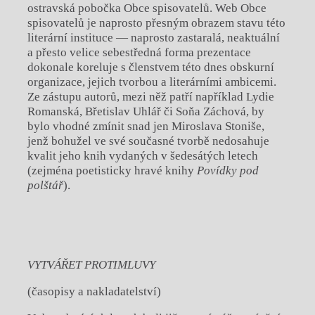
ostravská pobočka Obce spisovatelů. Web Obce
spisovatelů je naprosto přesným obrazem stavu této
literární instituce — naprosto zastaralá, neaktuální
a přesto velice sebestředná forma prezentace
dokonale koreluje s členstvem této dnes obskurní
organizace, jejich tvorbou a literárními ambicemi.
Ze zástupu autorů, mezi něž patří například Lydie
Romanská, Břetislav Uhlář či Soňa Záchová, by
bylo vhodné zmínit snad jen Miroslava Stoniše,
jenž bohužel ve své současné tvorbě nedosahuje
kvalit jeho knih vydaných v šedesátých letech
(zejména poetisticky hravé knihy
Povídky pod
polštář
).
VYTVÁŘET PROTIMLUVY
(časopisy a nakladatelství)