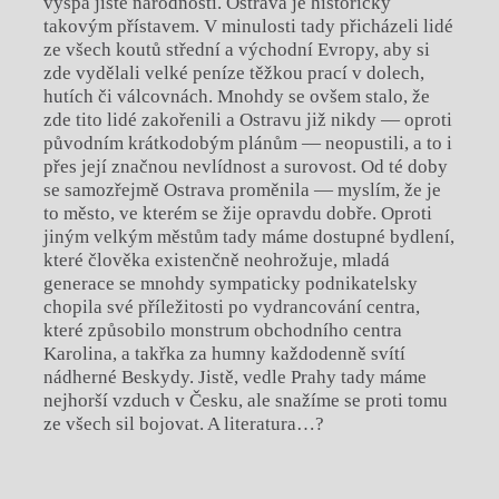
výspa jisté národnosti. Ostrava je historicky
takovým přístavem. V minulosti tady přicházeli lidé
ze všech koutů střední a východní Evropy, aby si
zde vydělali velké peníze těžkou prací v dolech,
hutích či válcovnách. Mnohdy se ovšem stalo, že
zde tito lidé zakořenili a Ostravu již nikdy — oproti
původním krátkodobým plánům — neopustili, a to i
přes její značnou nevlídnost a surovost. Od té doby
se samozřejmě Ostrava proměnila — myslím, že je
to město, ve kterém se žije opravdu dobře. Oproti
jiným velkým městům tady máme dostupné bydlení,
které člověka existenčně neohrožuje, mladá
generace se mnohdy sympaticky podnikatelsky
chopila své příležitosti po vydrancování centra,
které způsobilo monstrum obchodního centra
Karolina, a takřka za humny každodenně svítí
nádherné Beskydy. Jistě, vedle Prahy tady máme
nejhorší vzduch v Česku, ale snažíme se proti tomu
ze všech sil bojovat. A literatura…?