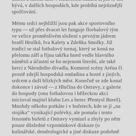
bývá, v dalších hospodách, kde probíhá nejrůznější
spolčování.
Mému srdci nejbližší jsou pak akce sportovního
typu — už přes dvacet let funguje florbalový tým
ve velice proměnlivém složení s pevným jádrem
bratří Hrušků, Iva Kalety a Zdeňka Smolky. Již
tradicí se stal fotbalový turnaj, který se koná na
přelomu září a října takřka hned vedle hlavního
náměstí a účastní se ho nejenom literáti, ale také
herci z Národního divadla, Komorní scény Aréna či
prostě zdejší hospodská omladina a hosté z jiných,
srdcem a duší blízkých měst. Konečně se zde konal
dokonce i závod — z Hlučína do Ostravy, z galerie
do hospody (onu fotbalovou i běžeckou akci
inicioval majitel klubu Les a herec Přemysl Bureš).
Mnohdy někoho potkáte i v bufetech, kde se jí „na
stojáka“ vynikající polévky, ale pomalu i tento
fenomén bufetů z Ostravy vymizel a zbyly po něm
pouze důsledné vzpomínkové diskuze (o
kulinářské, dendrologické a jiné diskuze podobně