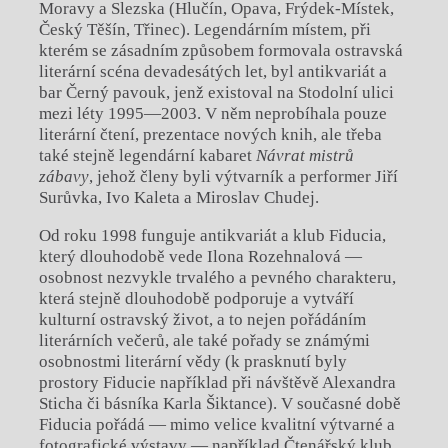
Moravy a Slezska (Hlučín, Opava, Frýdek-Místek,
Český Těšín, Třinec). Legendárním místem, při
kterém se zásadním způsobem formovala ostravská
literární scéna devadesátých let, byl antikvariát a
bar Černý pavouk, jenž existoval na Stodolní ulici
mezi léty 1995—2003. V něm neprobíhala pouze
literární čtení, prezentace nových knih, ale třeba
také stejně legendární kabaret
Návrat mistrů
zábavy
, jehož členy byli výtvarník a performer Jiří
Surůvka, Ivo Kaleta a Miroslav Chudej.
Od roku 1998 funguje antikvariát a klub Fiducia,
který dlouhodobě vede Ilona Rozehnalová —
osobnost nezvykle trvalého a pevného charakteru,
která stejně dlouhodobě podporuje a vytváří
kulturní ostravský život, a to nejen pořádáním
literárních večerů, ale také pořady se známými
osobnostmi literární vědy (k prasknutí byly
prostory Fiducie například při návštěvě Alexandra
Sticha či básníka Karla Šiktance). V současné době
Fiducia pořádá — mimo velice kvalitní výtvarné a
fotografické výstavy — například Čtenářský klub