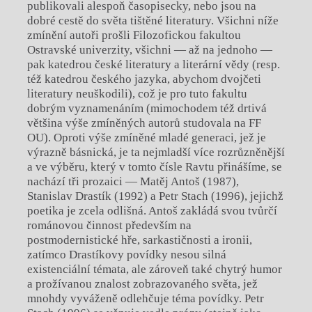
publikovali alespoň časopisecky, nebo jsou na
dobré cestě do světa tištěné literatury. Všichni níže
zmínění autoři prošli Filozofickou fakultou
Ostravské univerzity, všichni — až na jednoho —
pak katedrou české literatury a literární vědy (resp.
též katedrou českého jazyka, abychom dvojčeti
literatury neuškodili), což je pro tuto fakultu
dobrým vyznamenáním (mimochodem též drtivá
většina výše zmíněných autorů studovala na FF
OU). Oproti výše zmíněné mladé generaci, jež je
výrazně básnická, je ta nejmladší více rozrůzněnější
a ve výběru, který v tomto čísle Ravtu přinášíme, se
nachází tři prozaici — Matěj Antoš (1987),
Stanislav Drastík (1992) a Petr Stach (1996), jejichž
poetika je zcela odlišná. Antoš zakládá svou tvůrčí
románovou činnost především na
postmodernistické hře, sarkastičnosti a ironii,
zatímco Drastíkovy povídky nesou silná
existenciální témata, ale zároveň také chytrý humor
a prožívanou znalost zobrazovaného světa, jež
mnohdy vyváženě odlehčuje téma povídky. Petr