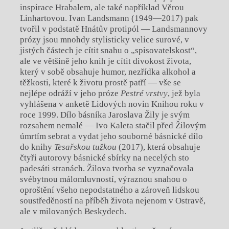
inspirace Hrabalem, ale také například Věrou
Linhartovou. Ivan Landsmann (1949—2017) pak
tvořil v podstatě Hnátův protipól — Landsmannovy
prózy jsou mnohdy stylisticky velice surové, v
jistých částech je cítit snahu o „spisovatelskost“,
ale ve většině jeho knih je cítit divokost života,
který v sobě obsahuje humor, nezřídka alkohol a
těžkosti, které k životu prostě patří — vše se
nejlépe odráží v jeho próze
Pestré vrstvy
, jež byla
vyhlášena v anketě Lidových novin Knihou roku v
roce 1999. Dílo básníka Jaroslava Žily je svým
rozsahem nemalé — Ivo Kaleta stačil před Žilovým
úmrtím sebrat a vydat jeho souborné básnické dílo
do knihy
Tesařskou tužkou
(2017), která obsahuje
čtyři autorovy básnické sbírky na necelých sto
padesáti stranách. Žilova tvorba se vyznačovala
svébytnou málomluvností, výraznou snahou o
oproštění všeho nepodstatného a zároveň lidskou
soustředěností na příběh života nejenom v Ostravě,
ale v milovaných Beskydech.