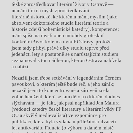
těžké zprostředkovat literární život v Ostravě —
nemám tím na mysli zprostředkování
literárněhistorické, ke kterému mám, myslím (jako
absolvent doktorského studia literární teorie a
historie zdejší bohemistické katedry), kompetence;
mám spíše na mysli onen mnohdy groteskní
konkrétní život kolem a uvnitř Ostravy, protože
jsem tady přibyl právě díky studiu teprve před
jedenácti lety a postupně se s narůstajícím studiem
seznamoval s tou nádherou, kterou Ostrava nabízela
a nabízí.
Nezažil jsem třeba setkávání v legendárním Černém
pavoukovi, o kterém ještě bude řeč, a jeho zánik;
nezažil jsem to koncentrované a zároveň zcela
volné hemžení, které se tam dělo a o kterém dodnes
slýchávám — je fakt, jak psal například Jan Malura
(vedoucí katedry české literatury a literární vědy FF
OU a skvělý medievalista) ve vzpomínce pro
publikaci, která byla vydána u příležitosti dvaceti
let antikvariátu Fiducia (o výboru a daném místě