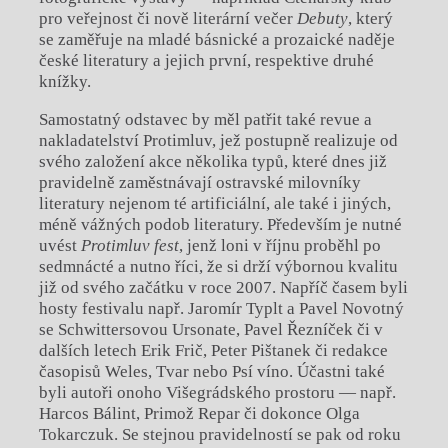
pro veřejnost či nově literární večer
Debuty
, který
se zaměřuje na mladé básnické a prozaické naděje
české literatury a jejich první, respektive druhé
knížky.
Samostatný odstavec by měl patřit také revue a
nakladatelství Protimluv, jež postupně realizuje od
svého založení akce několika typů, které dnes již
pravidelně zaměstnávají ostravské milovníky
literatury nejenom té artificiální, ale také i jiných,
méně vážných podob literatury. Především je nutné
uvést
Protimluv fest
, jenž loni v říjnu proběhl po
sedmnácté a nutno říci, že si drží výbornou kvalitu
již od svého začátku v roce 2007. Napříč časem byli
hosty festivalu např. Jaromír Typlt a Pavel Novotný
se Schwittersovou Ursonate, Pavel Řezníček či v
dalších letech Erik Frič, Peter Pištanek či redakce
časopisů Weles, Tvar nebo Psí víno. Účastni také
byli autoři onoho Višegrádského prostoru — např.
Harcos Bálint, Primož Repar či dokonce Olga
Tokarczuk. Se stejnou pravidelností se pak od roku