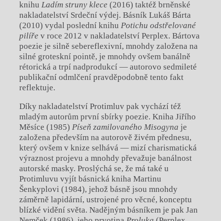
knihu
Ladím struny klece
(2016) taktéž brněnské
nakladatelství Srdeční výdej. Básník Lukáš Bárta
(2010) vydal poslední knihu
Potichu odstřelované
pilíře
v roce 2012 v nakladatelství Perplex. Bártova
poezie je silně sebereflexivní, mnohdy založena na
silné groteskní pointě, je mnohdy ovšem banálně
rétorická a trpí nadprodukcí — autorovo sedmileté
publikační odmlčení pravděpodobně tento fakt
reflektuje.
Díky nakladatelství Protimluv pak vychází též
mladým autorům první sbírky poezie. Kniha Jiřího
Měsíce (1985)
Píseň zamilovaného Misogyna
je
založena především na autorově živém přednesu,
který ovšem v knize selhává — mizí charismatická
výraznost projevu a mnohdy převažuje banálnost
autorské masky. Proslýchá se, že má také u
Protimluvu vyjít básnická kniha Martinu
Šenkyplovi (1984), jehož básně jsou mnohdy
záměrně lapidární, ustrojené pro věcné, konceptu
blízké vidění světa. Nadějným básníkem je pak Jan
Nemček (1986), jeho prvotina
Proluka
(Perplex,