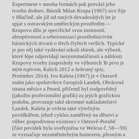
Experiment v mnoha formách pak provází jeho
tvorbu dodnes. Básník Milan Krupa (1967) sice žije
v Hlučíně, ale již od raných devadesátých let je
spjat s ostravským uměleckým prostředím —
Krupovo dílo je specifické svou insitností,
abruptivností a sebeironizací prostřednictvím
básnických útvarů o třech čtyřech verších. Typické
je pro něj také vydávání nikoli sbírek, ale výborů,
které lépe odpovídají nesystematičnosti a náhlosti
Krupovy tvorby (naposledy ve výborech
To pivo je
mým topivem
, Kalich 2012 a
Sebraný spis
,
Protimluv 2014). Ivo Kaleta (1967) je v Ostravě
znám jako spolutvůrce časopisů Landek, Obrácená
strana měsíce a Posed, přičemž byl zodpovědný
(jakožto profesionální grafik) za jejich grafickou
podobu, provozuje také skromné nakladatelství
Landek. Kaleta je ovšem také výtečným
povídkářem, jehož cyklus zaměřený na dětství a
vůbec prapodivnou existenci v Ostravě-Porubě
(část povídek byla uveřejněna ve Welesu č. 58—59)
se vyznačuje nezaměnitelným humorem, přesným a