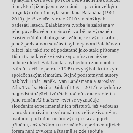
spjatými s Ostravou po roce 1989 začneme bohužel
těmi, kteří již nejsou mezi námi — prvním velkým
tragickým úmrtím byla smrt Jana Balabána (1961—
2010), jenž zemřel v roce 2010 v nedožitých
padesáti letech. Balabánova tvorba je založena v
jeho povídkové a románové tvorbě na výrazném
existenciálním dialogu se světem, se svým okolím,
jehož podstatnou součástí byli nejenom Balabánovi
blízcí, ale také stejně podstatně jako stále přítomný
Bůh i ti, na které se často zapomíná, na něž se
nebere ohled. Balabán tak byl jedním z nemnoha
tvůrců, kteří se po roce 1989 nevyhýbali kritickým
společenským tématům. Stejně podstatnými autory
pak byli Hnát Daněk, Ivan Landsmann a Jaroslav
Žila. Tvorba Hnáta Daňka (1959—2017) je jedním z
nejpodstatnějších tvůrčích počinů konce století a
jeho román
Až budeme velcí
se vyznačuje
sloučením experimentálních přístupů, jež vedou až
k prozkoumávání mezí románu s velice životným a
osobním podáním románových postav a jejich
příběhů, což většinou u formálně experimentujících
forem není zvykem a šťastně se zde spojuje