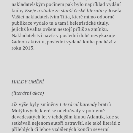
nakladatelským počinem pak bylo například vydání
knihy
Eseje a studie ze starší české literatury
Josefa
Vašici nakladatelstvím Tilia, které mimo odborné
publikace vydalo tu a tam i beletristické tituly,
jejichž kvalita ovšem nestojí příliš za zmínku.
Nakladatelství navíc v poslední době nevykazuje
žádnou aktivitu, poslední vydaná kniha pochází z
roku 2015.
HALDY UMĚNÍ
(literární akce)
Již výše byly zmíněny
Literární harendy
bratrů
Motýlových, které se odehrávaly v polovině
devadesátých let v tehdejším klubu Atlantik, kde se
setkávali nejenom autoři ostravští, ale také literáti z
přilehlých či lehce vzdálených končin severní