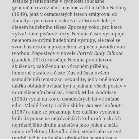
Jestliže přehlédneme v rychlosti současné
generační rozrůznění, musíme začít u Jiřího Neduhy
(1949), jenž v osmdesátých letech emigroval do
Kanady a po návratu zakotvil v Ostravě, kde je
členem hudebního tělesa Zpocený voko, pro které
vytváří také písňové texty. Neduha často vystupuje
nejenom se svými hudebními výstupy, ale také se
svou básnickou a prozaickou, zejména povídkovou
tvorbou. Naposledy v novele
Portrét Rudy Talbota
(Landek, 2018) zúročuje Neduha povídkovou
zkušenost, založenou na výrazném příběhu,
humorné zkratce a časté (čas od času ovšem
samoúčelné) tematizaci sexuality, jež v oné novele
takřka obludně ovládá bytí a jednání všech postav v
normalizačním bezčasí. Básník Milan Andrássy
(1958) vydal na konci osmdesátých let ve známé
edici Mladé fronty Ladění sbírku
Atomoví kohouti
(1987) a dále se prezentuje bez dalšího vydávání
knih již pouze na nejrůznějších kulturních akcích
nejrůznějšího druhu a zůstává jako jeden z mála
mimo reflektory hlavního dění, stejně jako ve své
tvorbě, jež je ovlivněna především beatnickou a