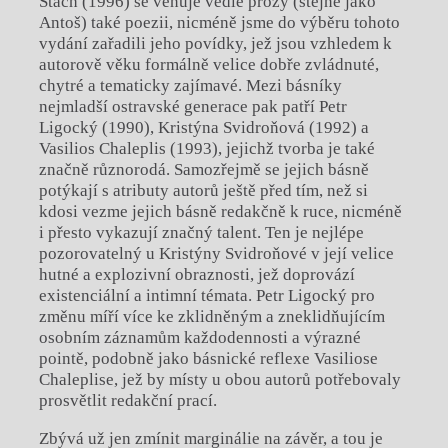
Stach (1996) se věnuje vedle prózy (stejně jako
Antoš) také poezii, nicméně jsme do výběru tohoto
vydání zařadili jeho povídky, jež jsou vzhledem k
autorově věku formálně velice dobře zvládnuté,
chytré a tematicky zajímavé. Mezi básníky
nejmladší ostravské generace pak patří Petr
Ligocký (1990), Kristýna Svidroňová (1992) a
Vasilios Chaleplis (1993), jejichž tvorba je také
značně různorodá. Samozřejmě se jejich básně
potýkají s atributy autorů ještě před tím, než si
kdosi vezme jejich básně redakčně k ruce, nicméně
i přesto vykazují značný talent. Ten je nejlépe
pozorovatelný u Kristýny Svidroňové v její velice
hutné a explozivní obraznosti, jež doprovází
existenciální a intimní témata. Petr Ligocký pro
změnu míří více ke zklidněným a zneklidňujícím
osobním záznamům každodennosti a výrazné
pointě, podobně jako básnické reflexe Vasiliose
Chaleplise, jež by místy u obou autorů potřebovaly
prosvětlit redakční prací.
Zbývá už jen zmínit marginálie na závěr, a tou je