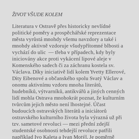
ŽIVOT VŠUDE KOLEM
Literatura v Ostravě přes historicky nevlídné
politické poměry a prospěchářské reprezentace
města vyrůstá mnohdy všemu navzdory a také i
mnohdy aktivně vzdoruje všudypřítomné blbosti a
vychází do ulic — třeba v případech, kdy byly
iniciovány akce proti vykácení lipové aleje v
Komenského sadech či za záchranu kostela sv.
Václava. Díky iniciativě lidí kolem Yvetty Ellerové,
Dity Eibenové a občanského spolu Svatý Václav a
onomu aktivnímu vzdoru mnoha literátů,
hudebníků, výtvarníků, antikvářů a jiných cenných
lidí mohla Ostrava mnohokrát poznat, že kulturním
tvůrcům jejich město není lhostejné. Účast
budoucích ostravských literátů a iniciátorů
ostravského kulturního života byla výrazná už při
tzv. sametové revoluci — mezi přední zdejší
studentské osobnosti tehdejší revoluce patřili
například Ivo Kaleta a Ivan Motýl. Je poměrně