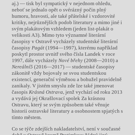
aj.) — tisk byl sympatický v nejednom ohledu,
neboť se jednalo opět o svérázný počin plný
humoru, hravosti, ale také přátelské i vzdorovité
kritiky, nejrůznějších podob literatury a mimo jiné i
svým plakátovým vzhledem (jeden list-plakát o
velikosti A3). Mimo tyto významné literární
časopisy v Ostravě vycházely studentské literární
časopisy
Pagát
(1994—1997), kterému například
poskytl prostor uvnitř svého čísla Landek v roce
1997, dále vycházely
Nové břehy
(2008—2010) a
Nereální
5
(2016—2017) — studentské časopisy
zákonitě vždy bojovaly se svou studentskou
existencí, generační výměnou a bohužel pravidelně
zanikaly. V jistém smyslu zde lze také jmenovat
časopis
Krásná Ostrava
, jenž vychází od roku 2013
a vydává jej Okrašlovací spolek Za krásnou
Ostravu, který se svým způsobem také věnuje
historii ostravské literatury a osobnostem spjatých s
tímto městem.
Co se týče zdejších nakladatelství, není v současné