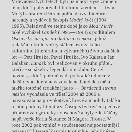
V devadesátých letech byli již mnozí výše zmínění
těmi, kteří pohybovali literárním životem — Ivan
Motýl s bratrem Petrem pořádali tzv. Literární
harendy a vydávali časopis
Modrý květ
(1994—
1995). Relativně ve stejné době jako
Modrý květ
také vycházel
Landek
(1995—1998) s podtitulem
Ostravský časopis pro kulturu a emoce
, jehož
redakční okruh tvořily stálice ostravského
kulturního (literárního a výtvarného) života dalších
let — Petr Hruška, Pavel Hruška, Ivo Kaleta a Jan
Balabán.
Landek
byl realizován v okruhu přátel,
kteří se scházeli v legendárním klubu Černý
pavouk, a kteří pokračovali po krátké odmlce v
další revue, která navazovala na Landek a měla
takřka totožné redakční jádro —
Obrácená strana
měsíce
vycházela ve tříletí 2004 až 2006 a
navazovala na provokativní, hravé a mnohdy takřka
insitní podoby literatury. Časopis byl ovšem pečlivě
připravován graficky i obsahově a byly zde tištěny
např. verše Karla Šiktance či Magora Jirouse. V
roce 2002 pak vzniká v současnosti nejpodstatnější
ostravský literární časopis Protimluv, jehož název