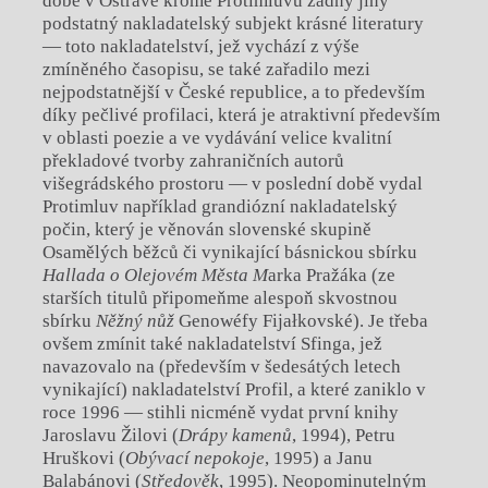
době v Ostravě kromě Protimluvu žádný jiný
podstatný nakladatelský subjekt krásné literatury
— toto nakladatelství, jež vychází z výše
zmíněného časopisu, se také zařadilo mezi
nejpodstatnější v České republice, a to především
díky pečlivé profilaci, která je atraktivní především
v oblasti poezie a ve vydávání velice kvalitní
překladové tvorby zahraničních autorů
višegrádského prostoru — v poslední době vydal
Protimluv například grandiózní nakladatelský
počin, který je věnován slovenské skupině
Osamělých běžců či vynikající básnickou sbírku
Hallada o Olejovém Města M
arka Pražáka (ze
starších titulů připomeňme alespoň skvostnou
sbírku
Něžný nůž
Genowéfy Fijałkovské). Je třeba
ovšem zmínit také nakladatelství Sfinga, jež
navazovalo na (především v šedesátých letech
vynikající) nakladatelství Profil, a které zaniklo v
roce 1996 — stihli nicméně vydat první knihy
Jaroslavu Žilovi (
Drápy kamenů
, 1994), Petru
Hruškovi (
Obývací nepokoje
, 1995) a Janu
Balabánovi (
Středověk
, 1995). Neopominutelným