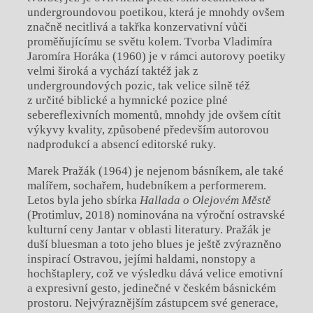
undergroundovou poetikou, která je mnohdy ovšem
značně necitlivá a takřka konzervativní vůči
proměňujícímu se světu kolem. Tvorba Vladimíra
Jaromíra Horáka (1960) je v rámci autorovy poetiky
velmi široká a vychází taktéž jak z
undergroundových pozic, tak velice silně též
z určité biblické a hymnické pozice plné
sebereflexivních momentů, mnohdy jde ovšem cítit
výkyvy kvality, způsobené především autorovou
nadprodukcí a absencí editorské ruky.
Marek Pražák (1964) je nejenom básníkem, ale také
malířem, sochařem, hudebníkem a performerem.
Letos byla jeho sbírka
Hallada o Olejovém Městě
(Protimluv, 2018) nominována na výroční ostravské
kulturní ceny Jantar v oblasti literatury. Pražák je
duší bluesman a toto jeho blues je ještě zvýrazněno
inspirací Ostravou, jejími haldami, nonstopy a
hochštaplery, což ve výsledku dává velice emotivní
a expresivní gesto, jedinečné v českém básnickém
prostoru. Nejvýraznějším zástupcem své generace,