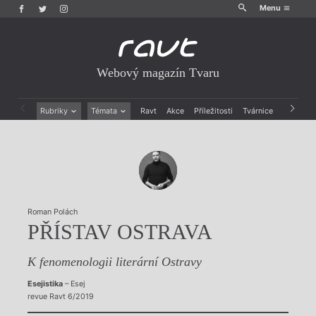
Menu
Webový magazín Tvaru
Rubriky
Témata
Ravt
Akce
Příležitosti
Tvárnice
Archiv
Beletrie
Ženy v katolické literatuře
Drobná publicistika
Právě vychází
Esejistika
Mauzoleum
Recenze a reflexe
Divadlo
Reportáže
Historie kolonialismu
Rozhovory
Dokument
Roman Polách
Výroční ceny
PŘÍSTAV OSTRAVA
K fenomenologii literární Ostravy
Esejistika
– Esej
revue Ravt 6/2019