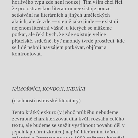
horlivého typu zde není nouze). Tím vším chci říci,
že pro ostravskou literaturu neexistuje pouze
setkávání na literárních a jiných uměleckých
akcích, ale že zde — stejně jako jinde — existují
nejenom literární vášně, u kterých se můžeme
potkat, ale řekl bych, že zde existuje velice
přátelské, srdečné, byť mnohdy tvrdé prostředí, kde
se lidé nebojí navzájem potkávat, objímat a
konfrontovat.
NÁMOŘNÍCI, KOVBOJI, INDIÁNI
(osobnosti ostravské literatury)
Tento krátký exkurz (v jehož průběhu nebudeme
zevrubně charakterizovat díla kvůli rozsahu celého
textu, ale budeme se snažit vystihnout povahu děl v
jejich lapidární zkratce) napříč literárními tvůrci