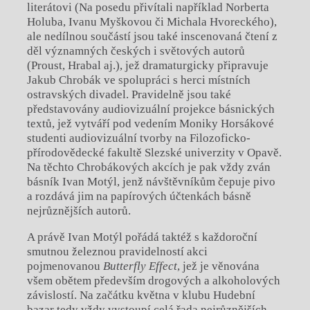
literátovi (Na posedu přivítali například Norberta
Holuba, Ivanu Myškovou či Michala Hvoreckého),
ale nedílnou součástí jsou také inscenovaná čtení z
děl významných českých i světových autorů
(Proust, Hrabal aj.), jež dramaturgicky připravuje
Jakub Chrobák ve spolupráci s herci místních
ostravských divadel. Pravidelně jsou také
představovány audiovizuální projekce básnických
textů, jež vytváří pod vedením Moniky Horsákové
studenti audiovizuální tvorby na Filozoficko-
přírodovědecké fakultě Slezské univerzity v Opavě.
Na těchto Chrobákových akcích je pak vždy zván
básník Ivan Motýl, jenž návštěvníkům čepuje pivo
a rozdává jim na papírových účtenkách básně
nejrůznějších autorů.
A právě Ivan Motýl pořádá taktéž s každoroční
smutnou železnou pravidelností akci
pojmenovanou
Butterfly Effect
, jež je věnována
všem obětem především drogových a alkoholových
závislostí. Na začátku května v klubu Hudební
bazar tedy vždy vystoupí celá řada nejrůznějších