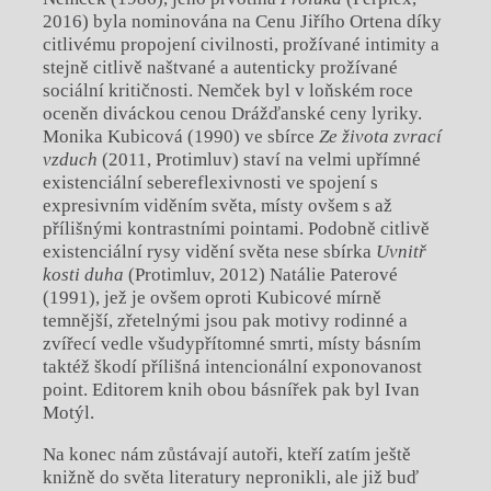
2016) byla nominována na Cenu Jiřího Ortena díky
citlivému propojení civilnosti, prožívané intimity a
stejně citlivě naštvané a autenticky prožívané
sociální kritičnosti. Nemček byl v loňském roce
oceněn diváckou cenou Drážďanské ceny lyriky.
Monika Kubicová (1990) ve sbírce
Ze života zvrací
vzduch
(2011, Protimluv) staví na velmi upřímné
existenciální sebereflexivnosti ve spojení s
expresivním viděním světa, místy ovšem s až
přílišnými kontrastními pointami. Podobně citlivě
existenciální rysy vidění světa nese sbírka
Uvnitř
kosti duha
(Protimluv, 2012) Natálie Paterové
(1991), jež je ovšem oproti Kubicové mírně
temnější, zřetelnými jsou pak motivy rodinné a
zvířecí vedle všudypřítomné smrti, místy básním
taktéž škodí přílišná intencionální exponovanost
point. Editorem knih obou básnířek pak byl Ivan
Motýl.
Na konec nám zůstávají autoři, kteří zatím ještě
knižně do světa literatury nepronikli, ale již buď