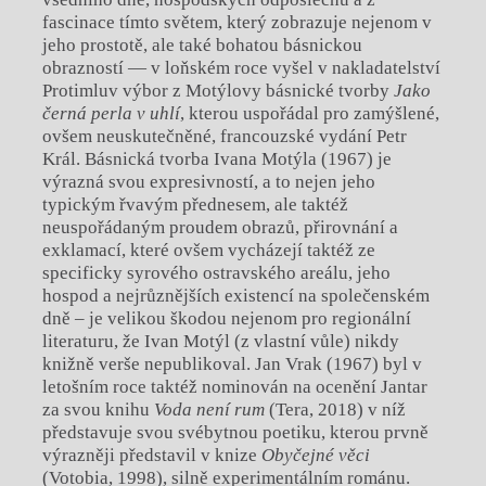
fascinace tímto světem, který zobrazuje nejenom v
jeho prostotě, ale také bohatou básnickou
obrazností — v loňském roce vyšel v nakladatelství
Protimluv výbor z Motýlovy básnické tvorby
Jako
černá perla v uhlí
, kterou uspořádal pro zamýšlené,
ovšem neuskutečněné, francouzské vydání Petr
Král. Básnická tvorba Ivana Motýla (1967) je
výrazná svou expresivností, a to nejen jeho
typickým řvavým přednesem, ale taktéž
neuspořádaným proudem obrazů, přirovnání a
exklamací, které ovšem vycházejí taktéž ze
specificky syrového ostravského areálu, jeho
hospod a nejrůznějších existencí na společenském
dně – je velikou škodou nejenom pro regionální
literaturu, že Ivan Motýl (z vlastní vůle) nikdy
knižně verše nepublikoval. Jan Vrak (1967) byl v
letošním roce taktéž nominován na ocenění Jantar
za svou knihu
Voda není rum
(Tera, 2018) v níž
představuje svou svébytnou poetiku, kterou prvně
výrazněji představil v knize
Obyčejné věci
(Votobia, 1998), silně experimentálním románu.