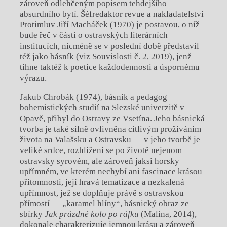
zároveň odlehčeným popisem tehdejšího
absurdního bytí. Šéfredaktor revue a nakladatelství
Protimluv Jiří Macháček (1970) je postavou, o níž
bude řeč v části o ostravských literárních
institucích, nicméně se v poslední době představil
též jako básník (viz Souvislosti č. 2, 2019), jenž
tíhne taktéž k poetice každodennosti a úspornému
výrazu.
Jakub Chrobák (1974), básník a pedagog
bohemistických studií na Slezské univerzitě v
Opavě, přibyl do Ostravy ze Vsetína. Jeho básnická
tvorba je také silně ovlivněna citlivým prožíváním
života na Valašsku a Ostravsku — v jeho tvorbě je
veliké srdce, rozhlížení se po životě nejenom
ostravsky syrovém, ale zároveň jaksi horsky
upřímném, ve kterém nechybí ani fascinace krásou
přítomnosti, její hravá tematizace a nezkalená
upřímnost, jež se doplňuje právě s ostravskou
přímostí — „karamel hlíny“, básnický obraz ze
sbírky
Jak prázdné kolo po ráfku
(Malina, 2014),
dokonale charakterizuje jemnou krásu a zároveň