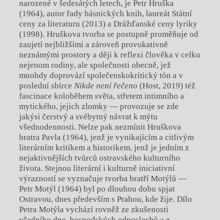
narozené v šedesátých letech, je Petr Hruška
(1964), autor řady básnických knih, laureát Státní
ceny za literaturu (2013) a Drážďanské ceny lyriky
(1998). Hruškova tvorba se postupně proměňuje od
zaujetí nejbližšími a zároveň provokativně
neznámými prostory a ději k reflexi člověka v celku
nejenom rodiny, ale společnosti obecně, jež
mnohdy doprovází společenskokritický tón a v
poslední sbírce
Nikde není řečeno
(Host, 2019) též
fascinace koloběhem světa, střetem intimního a
mytického, jejich zlomky — provozuje se zde
jakýsi čerstvý a svébytný návrat k mýtu
všednodennosti. Nelze pak nezmínit Hruškova
bratra Pavla (1964), jenž je vynikajícím a citlivým
literárním kritikem a historikem, jenž je jedním z
nejaktivnějších tvůrců ostravského kulturního
života. Stejnou literární i kulturně iniciativní
výrazností se vyznačuje tvorba bratří Motýlů —
Petr Motýl (1964) byl po dlouhou dobu spjat
Ostravou, dnes především s Prahou, kde žije. Dílo
Petra Motýla vychází rovněž ze zkušenosti
všedního dne, hospodských odposlechů a z