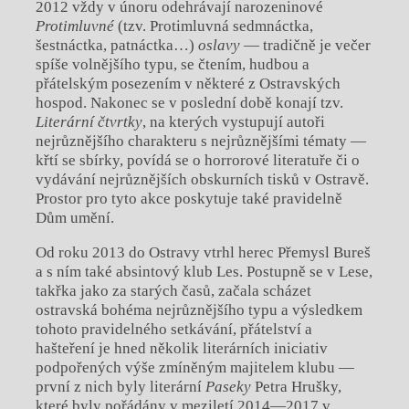
2012 vždy v únoru odehrávají narozeninové
Protimluvné
(tzv. Protimluvná sedmnáctka,
šestnáctka, patnáctka…)
oslavy
— tradičně je večer
spíše volnějšího typu, se čtením, hudbou a
přátelským posezením v některé z Ostravských
hospod. Nakonec se v poslední době konají tzv.
Literární čtvrtky
, na kterých vystupují autoři
nejrůznějšího charakteru s nejrůznějšími tématy —
křtí se sbírky, povídá se o horrorové literatuře či o
vydávání nejrůznějších obskurních tisků v Ostravě.
Prostor pro tyto akce poskytuje také pravidelně
Dům umění.
Od roku 2013 do Ostravy vtrhl herec Přemysl Bureš
a s ním také absintový klub Les. Postupně se v Lese,
takřka jako za starých časů, začala scházet
ostravská bohéma nejrůznějšího typu a výsledkem
tohoto pravidelného setkávání, přátelství a
hašteření je hned několik literárních iniciativ
podpořených výše zmíněným majitelem klubu —
první z nich byly literární
Paseky
Petra Hrušky,
které byly pořádány v meziletí 2014—2017 v