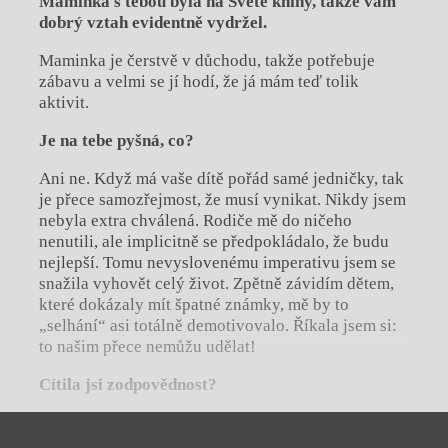
Maminka s tebou byla na Světě knihy, takže vám
dobrý vztah evidentně vydržel.
Maminka je čerstvě v důchodu, takže potřebuje
zábavu a velmi se jí hodí, že já mám teď tolik
aktivit.
Je na tebe pyšná, co?
Ani ne. Když má vaše dítě pořád samé jedničky, tak
je přece samozřejmost, že musí vynikat. Nikdy jsem
nebyla extra chválená. Rodiče mě do ničeho
nenutili, ale implicitně se předpokládalo, že budu
nejlepší. Tomu nevyslovenému imperativu jsem se
snažila vyhovět celý život. Zpětně závidím dětem,
které dokázaly mít špatné známky, mě by to
„selhání“ asi totálně demotivovalo. Říkala jsem si:
to našim přece nemůžu udělat!
Cítila jsi zodpovědnost?
Cítila. Pro mě by byla úžasná svoboda nosit trojky,
čtyřky a chodit za školu, ale to jsem si nikdy
Zavřít menu