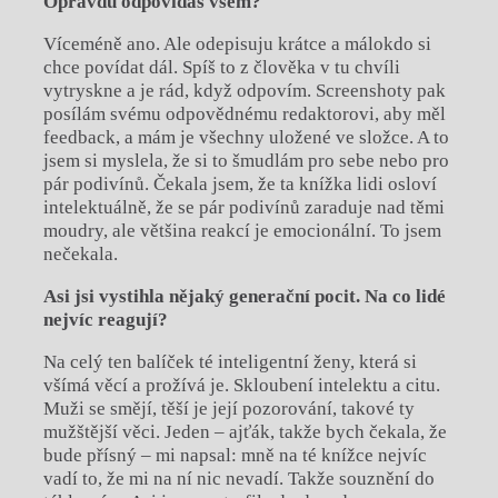
Opravdu odpovídáš všem?
Víceméně ano. Ale odepisuju krátce a málokdo si
chce povídat dál. Spíš to z člověka v tu chvíli
vytryskne a je rád, když odpovím. Screenshoty pak
posílám svému odpovědnému redaktorovi, aby měl
feedback, a mám je všechny uložené ve složce. A to
jsem si myslela, že si to šmudlám pro sebe nebo pro
pár podivínů. Čekala jsem, že ta knížka lidi osloví
intelektuálně, že se pár podivínů zaraduje nad těmi
moudry, ale většina reakcí je emocionální. To jsem
nečekala.
Asi jsi vystihla nějaký generační pocit. Na co lidé
nejvíc reagují?
Na celý ten balíček té inteligentní ženy, která si
všímá věcí a prožívá je. Skloubení intelektu a citu.
Muži se smějí, těší je její pozorování, takové ty
mužštější věci. Jeden – ajťák, takže bych čekala, že
bude přísný – mi napsal: mně na té knížce nejvíc
vadí to, že mi na ní nic nevadí. Takže souznění do