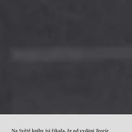
Na Světě knihy jsi říkala, že od vydání
Teorie