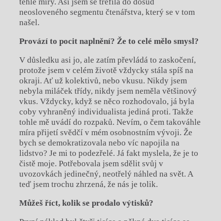
téhle míry. Asi jsem se trefila do dosud
neosloveného segmentu čtenářstva, který se v tom
našel.
Provází to pocit naplnění? Že to celé mělo smysl?
V důsledku asi jo, ale zatím převládá to zaskočení,
protože jsem v celém životě vždycky stála spíš na
okraji. Ať už kolektivů, nebo vkusu. Nikdy jsem
nebyla miláček třídy, nikdy jsem neměla většinový
vkus. Vždycky, když se něco rozhodovalo, já byla
coby vyhraněný individualista jediná proti. Takže
tohle mě uvádí do rozpaků. Nevím, o čem takováhle
míra přijetí svědčí v mém osobnostním vývoji. Že
bych se demokratizovala nebo víc napojila na
lidstvo? Je mi to podezřelé. Já fakt myslela, že je to
čistě moje. Potřebovala jsem sdělit svůj v
uvozovkách jedinečný, neotřelý náhled na svět. A
teď jsem trochu zhrzená, že nás je tolik.
Můžeš říct, kolik se prodalo výtisků?