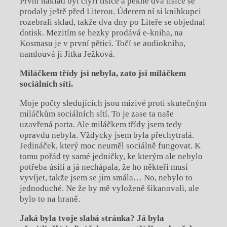
První náklad byl čtyři tisíce a pěkné dva tisíce se
prodaly ještě před Literou. Úderem ní si knihkupci
rozebrali sklad, takže dva dny po Liteře se objednal
dotisk. Mezitím se hezky prodává e-kniha, na
Kosmasu je v první pětici. Točí se audiokniha,
namlouvá ji Jitka Ježková.
Miláčkem třídy jsi nebyla, zato jsi miláčkem
sociálních sítí.
Moje počty sledujících jsou mizivé proti skutečným
miláčkům sociálních sítí. To je zase ta naše
uzavřená parta. Ale miláčkem třídy jsem tedy
opravdu nebyla. Vždycky jsem byla přechytralá.
Jedináček, který moc neuměl sociálně fungovat. K
tomu pořád ty samé jedničky, ke kterým ale nebylo
potřeba úsilí a já nechápala, že ho někteří musí
vyvíjet, takže jsem se jim smála… No, nebylo to
jednoduché. Ne že by mě vyloženě šikanovali, ale
bylo to na hraně.
Jaká byla tvoje slabá stránka? Já byla