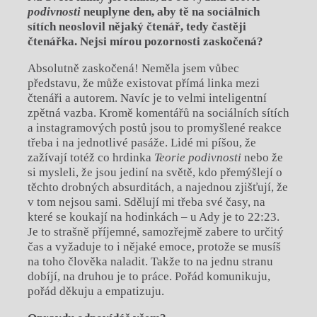
podivnosti
neuplyne den, aby tě na sociálních
sítích neoslovil nějaký čtenář, tedy častěji
čtenářka. Nejsi mírou pozornosti zaskočená?
Absolutně zaskočená! Neměla jsem vůbec
představu, že může existovat přímá linka mezi
čtenáři a autorem. Navíc je to velmi inteligentní
zpětná vazba. Kromě komentářů na sociálních sítích
a instagramových postů jsou to promyšlené reakce
třeba i na jednotlivé pasáže. Lidé mi píšou, že
zažívají totéž co hrdinka
Teorie podivnosti
nebo že
si mysleli, že jsou jediní na světě, kdo přemýšlejí o
těchto drobných absurditách, a najednou zjišťují, že
v tom nejsou sami. Sdělují mi třeba své časy, na
které se koukají na hodinkách – u Ady je to 22:23.
Je to strašně příjemné, samozřejmě zabere to určitý
čas a vyžaduje to i nějaké emoce, protože se musíš
na toho člověka naladit. Takže to na jednu stranu
dobíjí, na druhou je to práce. Pořád komunikuju,
pořád děkuju a empatizuju.