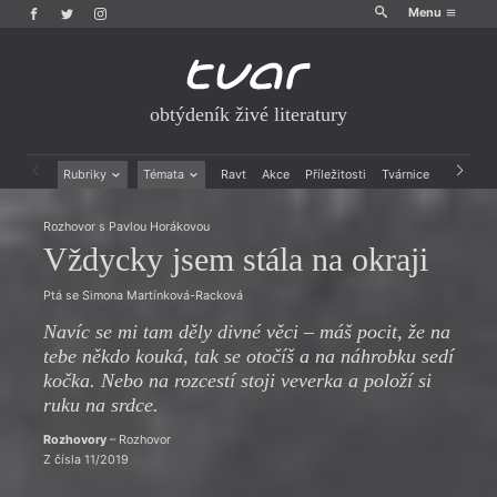
Menu
obtýdeník živé literatury
Rubriky
Témata
Ravt
Akce
Příležitosti
Tvárnice
Archiv
Beletrie
Ženy v katolické literatuře
Rozhovor s Pavlou Horákovou
Drobná publicistika
Právě vychází
Vždycky jsem stála na okraji
Esejistika
Mauzoleum
Recenze a reflexe
Divadlo
Ptá se Simona Martínková-Racková
Reportáže
Historie kolonialismu
Rozhovory
Dokument
Navíc se mi tam děly divné věci – máš pocit, že na
Výroční ceny
tebe někdo kouká, tak se otočíš a na náhrobku sedí
kočka. Nebo na rozcestí stoji veverka a položí si
ruku na srdce.
Rozhovory
– Rozhovor
Z čísla 11/2019