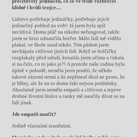
přecitlivělý jedináček, co se ve třídě rozbrečel
klidně i kvůli trojce…
Lidstvo potřebuje jedináčky, potřebuje jejich
jedinečný pohled na svět! Já jsem byla spíš
necitlivá. Doma pláč na nikoho nefungoval, takže
jsem se brzo odnaučila brečet. Málo lidí mě vidělo
plakat, ve škole snad nikdo. Tím pádem jsem
nechápala citlivost jiných lidí. Když se holčičky
rozplakaly před tabulí, kroutila jsem očima a ťukala
si na čelo, co to jako je?! A protože naše rodina byla
úplně v pohodě, neměla jsem ponětí, že někdo
takové zázemí nemá a že nepřinesl úkol ne proto, že
je blbej, ale že na to doma fakt nejsou podmínky.
Absolutně jsem neměla empatii a citlivost a teprve
drobné životní štulce a ranky mě naučily dívat se na
lidi jinak.
Jde empatii naučit?
Jedině vlastními zraněními.