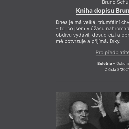
Federico Fellini
Maďarská
Bruno Schu
Feminismus
Magnesia 
Kniha dopisů Bru
Festival spisovatelů
Mainstre
Festival spisovatelů Praha 2017
Mapa
Filosofie
Martin Lu
Dnes je má velká, triumfální chv
Finsko
Mauzole
– to, co jsem v úžasu nahromad
Fotofet
Město a t
obdivu vydávil, dosud cizí a ob
Frank O’Hara
Mezi umě
Friedrich Hölderlin
Michel Ho
mě potvrzuje a přijímá. Díky.
Gary Snyder devadesátiletý
Migrace
Pro předplatit
Beletrie
– Dokum
Z čísla 8/202