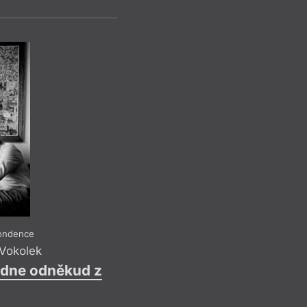
Pavel 
Bušení d
Reflek
V tomto bodě je uži
název knihy Ženská
Bush „This Woman’s 
pondence
už o rok dříve pod
 Vokolek
traumatického poro
adne odněkud z
(režie John Hughes
mnoho, mnoho význ
nahlížet uměleckou