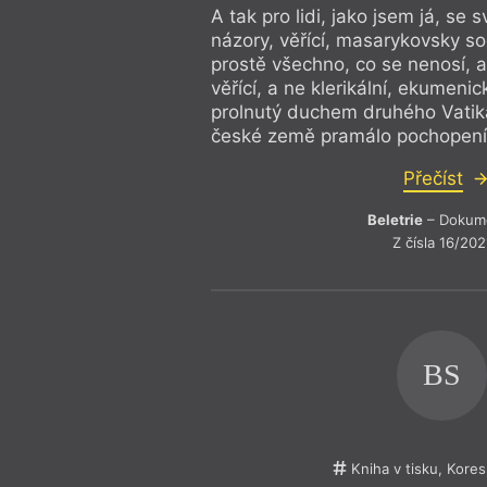
Cenzura
Kniha v ti
A tak pro lidi, jako jsem já, se
Češi a humor
Knihovny
názory, věřící, masarykovsky so
Česká detektivka
Knihy čísl
prostě všechno, co se nenosí, a 
Česká fantasy literatura
Korektnos
Česká krajina
Korespon
věřící, a ne klerikální, ekumeni
Česko–Itálie
Kritická 
prolnutý duchem druhého Vatik
Český hermetismus
Kritický o
české země pramálo pochopení
Český komiks
Kritika př
Četba na pokračování
Kulturní po
Charles Baudelaire
Ladislav K
Přečíst
Čína
Lesk a bíd
Cítící svět
LGBTQ
Beletrie
– Dokum
Co je (dnes) poezie?
LGBTQIA* 
Z čísla 16/202
Co je dnes literatura?
Literárněk
Covid-19
Sobotka
Dekadence
Literární 
Deník
Literární 
Divadlo
Literární 
Divná literatura
Literární ž
Dokument
Literatura
BS
Doteky terapie a umění
Literatur
Drážďanská cena lyriky
Literatura 
Egon Bondy
Literatura
Ekologie
Lou Reed
Elfriede Jelinek
Louise Gl
Kniha v tisku, Kor
Emil Juliš
Lvov