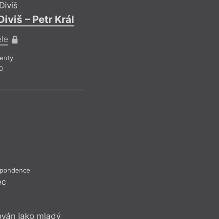
Diviš
viš – Petr Král
ele
enty
hannah baer
–
M
0
Nechat si
Refl
Kramár věcně – a př
o co se baer nejspíš
ukázat, že my, trans
na to, jak teď… To,
vnímat jako slabost
espondence
jev, že (vyoutovaný
ec
paradoxně jistou z
perkem pomyslného
a začátečnický poh
ován jako mladý