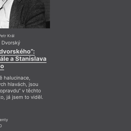
Když Laing píše o to
a zároveň ukazuje f
dokáže pravdu naopa
Ostatně i název vzn
stříbro jako filmové
časem černá a ztrácí
etr Král
To je velmi dobrý kl
v Dvorský
ní ale bylo více prá
édvorského”:
ále a Stanislava
ho
Recen
ě halucinace,
ých hlavách, jsou
„opravdu“ v těchto
, já jsem to viděl.
enty
0