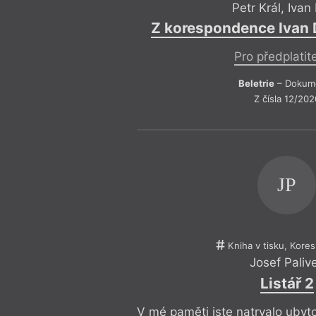
Petr Král
,
Ivan 
Z korespondence Ivan Di
Pro předplatit
Beletrie
– Dokum
Z čísla 12/202
JP
Kniha v tisku, Kor
Josef Paliv
Listář 2
V mé paměti jste natrvalo ubyt