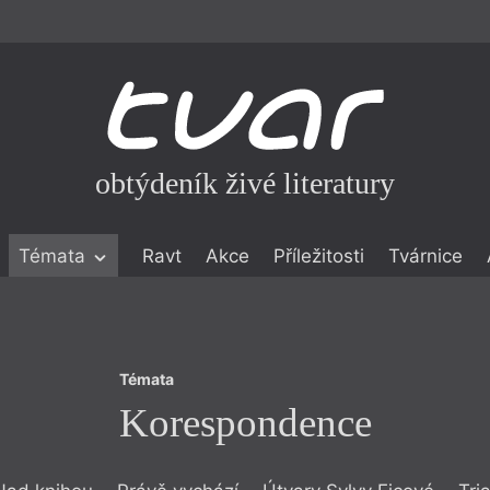
obtýdeník živé literatury
Témata
Témata
Ravt
Akce
Příležitosti
Tvárnice
Korespondence
ické literatuře
icistika
zí
Témata
eflexe
Korespondence
onialismu