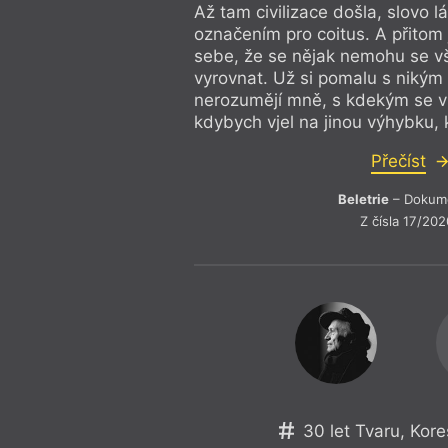
Až tam civilizace došla, slovo l
označením pro coitus. A přitom
sebe, že se nějak nemohu se v
vyrovnat. Už si pomalu s nikým 
nerozumějí mně, s kdekým se vz
kdybych vjel na jinou výhybku, k
Přečíst
Beletrie
– Dokum
Z čísla 17/202
30 let Tvaru, Ko