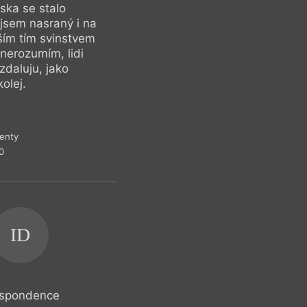
jinou oblast naší so
áska se stalo
tak dějiny, dopos
 jsem nasraný i na
perspektivou.
ším tím svinstvem
nerozumím, lidi
daluju, jako
olej.
Recen
enty
0
ID
respondence