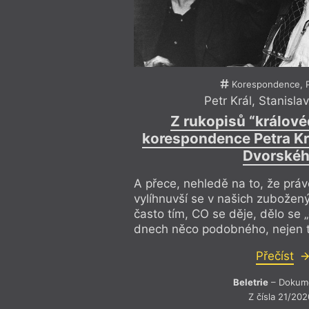
Korespondence, P
Petr Král
,
Stanisla
Z rukopisů “králov
korespondence Petra Kr
Dvorské
A přece, nehledě na to, že práv
vylíhnuvší se v našich zubožen
často tím, CO se děje, dělo se 
dnech něco podobného, nejen to
Přečíst
Beletrie
– Dokum
Z čísla 21/202