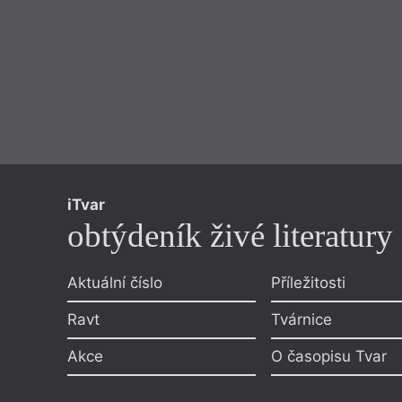
Federico Fellini
Maďarská
Feminismus
Magnesia 
Festival spisovatelů
Mainstre
Festival spisovatelů Praha 2017
Mapa
Filosofie
Martin Lu
Finsko
Mauzole
Fotofet
Město a t
Frank O’Hara
Mezi umě
Friedrich Hölderlin
Michel Ho
Gary Snyder devadesátiletý
Migrace
iTvar
obtýdeník živé literatury
Aktuální číslo
Příležitosti
Ravt
Tvárnice
Akce
O časopisu Tvar