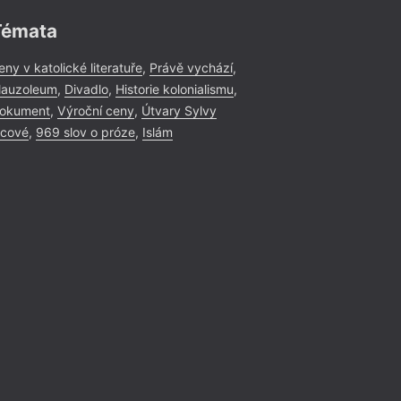
Když Laing píše o to
a zároveň ukazuje f
Témata
dokáže pravdu naopa
Ostatně i název vzn
eny v katolické literatuře
,
Právě vychází
,
stříbro jako filmové
auzoleum
,
Divadlo
,
Historie kolonialismu
,
časem černá a ztrácí
okument
,
Výroční ceny
,
Útvary Sylvy
To je velmi dobrý kl
icové
,
969 slov o próze
,
Islám
ní ale bylo více prá
Recen