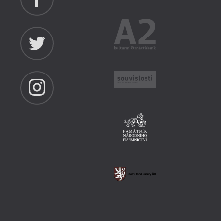
m, jak se fašismus opírá o iluzi,
ilmovou iluzi jako něco, co
k vyvolat, je ve svém živlu.
ikl podle ní v jediném záblesku:
 plátno, lesk, klam i věc, která
 svit. Stříbro měnící se v černo.
íč ke čtení celé novely. Kéž by v
vě těch stříbrných emocí.
Přečíst
ze a reflexe
– Recenze
Z čísla 7/2026