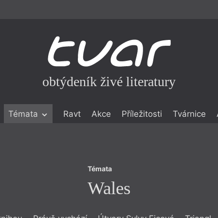
obtýdeník živé literatury
Témata
Témata
Ravt
Akce
Příležitosti
Tvárnice
Wales
ické literatuře
icistika
zí
Témata
eflexe
Wales
onialismu