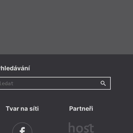
Výzva
Vzpomínka
Wales
Walt Whitman
Z Láerta vládyka jasný
Zbytuven
Žena
Ženy v katolické literatuře
Zlá ovce
hledávání
Nad knihou
aing
–
The Silver Book
éře Pasoliniho a Felliniho:
a zašlého, ale zlověstně
Tvar na síti
Partneři
ásného světa
tuje Jan Jindřich Karásek