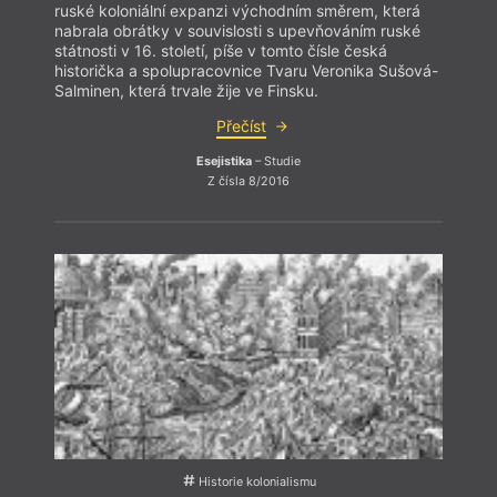
ruské koloniální expanzi východním směrem, která
nabrala obrátky v souvislosti s upevňováním ruské
státnosti v 16. století, píše v tomto čísle česká
historička a spolupracovnice Tvaru Veronika Sušová-
Salminen, která trvale žije ve Finsku.
Přečíst
Esejistika
– Studie
Z čísla 8/2016
V tom
název
Bush 
už o 
traum
(reži
mnoho
nahlí
jinou 
tak d
persp
Historie kolonialismu