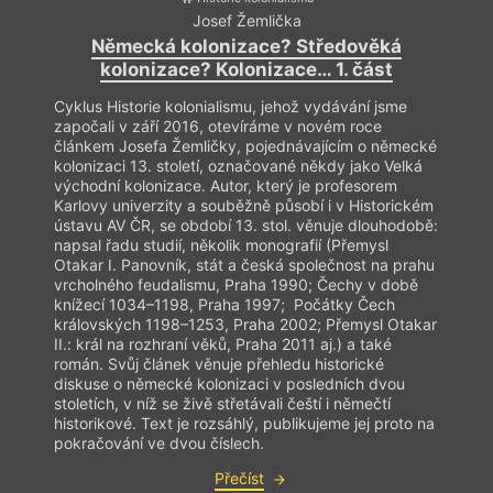
Josef Žemlička
Německá kolonizace? Středověká
kolonizace? Kolonizace… 1. část
Cyklus Historie kolonialismu, jehož vydávání jsme
započali v září 2016, otevíráme v novém roce
článkem Josefa Žemličky, pojednávajícím o německé
kolonizaci 13. století, označované někdy jako Velká
východní kolonizace. Autor, který je profesorem
Karlovy univerzity a souběžně působí i v Historickém
ústavu AV ČR, se období 13. stol. věnuje dlouhodobě:
napsal řadu studií, několik monografií (Přemysl
Otakar I. Panovník, stát a česká společnost na prahu
vrcholného feudalismu, Praha 1990; Čechy v době
knížecí 1034–1198, Praha 1997; Počátky Čech
královských 1198–1253, Praha 2002; Přemysl Otakar
II.: král na rozhraní věků, Praha 2011 aj.) a také
román. Svůj článek věnuje přehledu historické
diskuse o německé kolonizaci v posledních dvou
stoletích, v níž se živě střetávali čeští i němečtí
historikové. Text je rozsáhlý, publikujeme jej proto na
pokračování ve dvou číslech.
Přečíst