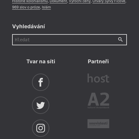
Historie kolonialismu
,
Dokument
,
Výroční ceny
,
Útvary Sylvy Ficové
,
969 slov o próze
,
Islám
Vyhledávání
Tvar na síti
Partneři