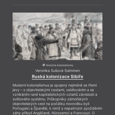
Hlas Ukrajiny
Generation
Voda
Horníci
Ozvěny surrealismu
Vrt
Horor
P. B. Shelley
Vyhlášení výsledků
Když L
Hučení v úle
Pátá vlna
Výročí
zárov
Hudba
PEN klub
Výroční ceny
pravd
Interkulturní
Petr Král
Výuka literatury
literatura?
Pitvar
Výzva
název
Intimita
Pocta Kavárně a
Vzpomínka
filmo
Islám
knihkupectví Fra
Wales
ztrácí
Islám v Evropě
Podpora
Walt Whitman
dobrý 
Jakub Deml
Poezie
Z Láerta vládyka
Jan Skácel stoletý
Poezie Gibraltaru
jasný
více 
(7. února 1922 – 7.
Polemika
Zbytuven
listopadu 1989)
Politika
Žena
Jaroslav Foglar
Polské konce světa
Ženy v katolické
Jaroslav Med
Polsko
literatuře
Jazyk a doba
Pozdravy z periferie
Zlá ovce
Historie kolonialismu
Veronika Sušová-Salminen
Ruská kolonizace Sibiře
Moderní kolonialismus je spojený nejméně se třemi
jevy – s objevitelskými cestami, osídlováním a se
vznikáním raně kapitalistických vztahů závislosti a
světového systému. Průkopníky zámořských
objevitelských cest na počátku novověku byli
Portugalci a Španělé, k nimž s nepatrným zpožděním
záhy přibyli Angličané, Nizozemci a Francouzi. O