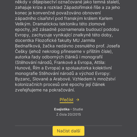
někdy v dějepisectví označované jako temná staletí,
zahajuje krize a rozklad Západořímské říše a za jeho
konec je konvenčně považováno obnovení
západního císařství pod franským králem Karlem
Velikým. Dramatickou tektoniku této zlomové
epochy, jež zásadně poznamenala budoucí podobu
Evropy, zachycuje vynikající znalkyně této doby,
docentka Filozofické fakulty MU Jarmila
Bednaříková, žačka nedávno zesnulého prof. Josefa
Češky (jehož nekrolog přineseme v příštím čísle),
autorka řady odborných článků i monografií
(Stěhování národů, Frankové a Evropa, Attila:
Hunové, Řím a Evropa) a spoluautorka kolektivní
monografie Stěhování národů a východ Evropy:
Byzanc, Slované a Arabové. Vzhledem k množství
kolonizačních procesů oné epochy její článek
zveřejňujeme na pokračování.
Přečíst
Esejistika
– Studie
Z čísla 20/2015
Načíst další