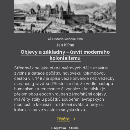
Historie kolonialismu
Jan Klíma
Objevy a základny – úsvit moderního
kolonialismu
Středověk se jako etapa světových dějin uzavíral
zvolna a datace počátku novověku Kolumbovou
cestou v r. 1492 je spíše věcí konvence než vědecky
uznanou „pravdou“. Přesto lze říci, že vedle nástupu
humanismu a renesance či vynálezu knihtisku je
přelom obou epoch vrouben zámořskými objevy.
Právě ty stály u počátků soupeření evropských
mocností o koloniální rozdělení světa, a tedy i u
kolonialismu ve vlastním smyslu slova.
Přečíst
Esejistika
– Studie