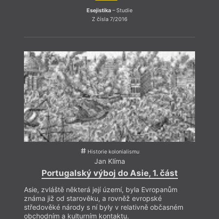
co se
ukázat
Esejistika
– Studie
na to
Z čísla 7/2016
vníma
jev, 
parad
perke
a zač
systé
Historie kolonialismu
Jan Klíma
Portugalský výboj do Asie, 1. část
Asie, zvláště některá její území, byla Evropanům
známa již od starověku, a rovněž evropské
středověké národy s ní byly v relativně občasném
obchodním a kulturním kontaktu.