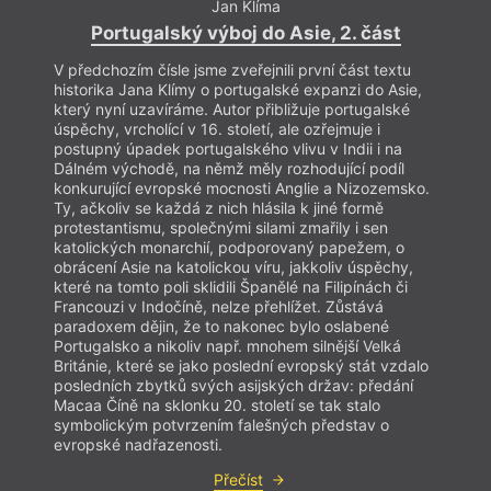
Jan Klíma
Portugalský výboj do Asie, 2. část
V předchozím čísle jsme zveřejnili první část textu
historika Jana Klímy o portugalské expanzi do Asie,
který nyní uzavíráme. Autor přibližuje portugalské
úspěchy, vrcholící v 16. století, ale ozřejmuje i
postupný úpadek portugalského vlivu v Indii i na
Dálném východě, na němž měly rozhodující podíl
konkurující evropské mocnosti Anglie a Nizozemsko.
Ty, ačkoliv se každá z nich hlásila k jiné formě
protestantismu, společnými silami zmařily i sen
katolických monarchií, podporovaný papežem, o
obrácení Asie na katolickou víru, jakkoliv úspěchy,
které na tomto poli sklidili Španělé na Filipínách či
Francouzi v Indočíně, nelze přehlížet. Zůstává
paradoxem dějin, že to nakonec bylo oslabené
Portugalsko a nikoliv např. mnohem silnější Velká
Británie, které se jako poslední evropský stát vzdalo
hann
posledních zbytků svých asijských držav: předání
Macaa Číně na sklonku 20. století se tak stalo
symbolickým potvrzením falešných představ o
evropské nadřazenosti.
Kramá
Přečíst