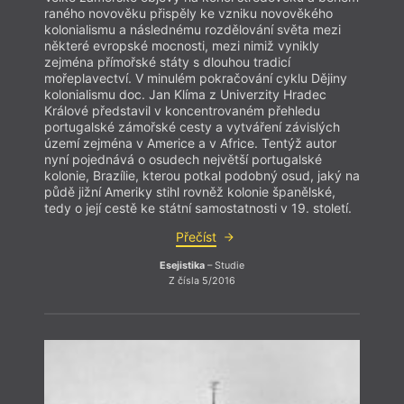
raného novověku přispěly ke vzniku novověkého
kolonialismu a následnému rozdělování světa mezi
některé evropské mocnosti, mezi nimiž vynikly
zejména přímořské státy s dlouhou tradicí
o cov
mořeplavectví. V minulém pokračování cyklu Dějiny
zajetý
kolonialismu doc. Jan Klíma z Univerzity Hradec
nespo
Králové představil v koncentrovaném přehledu
nejno
portugalské zámořské cesty a vytváření závislých
využí
území zejména v Americe a v Africe. Tentýž autor
obyva
nyní pojednává o osudech největší portugalské
světě
kolonie, Brazílie, kterou potkal podobný osud, jaký na
Atlan
půdě jižní Ameriky stihl rovněž kolonie španělské,
Opak 
tedy o její cestě ke státní samostatnosti v 19. století.
pravi
měli 
Přečíst
konfe
Esejistika
– Studie
Z čísla 5/2016