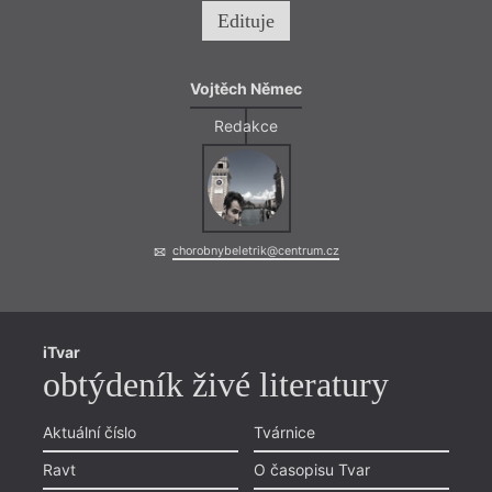
Edituje
Vojtěch Němec
Redakce
chorobnybeletrik@centrum.cz
iTvar
obtýdeník živé literatury
Aktuální číslo
Tvárnice
Ravt
O časopisu Tvar