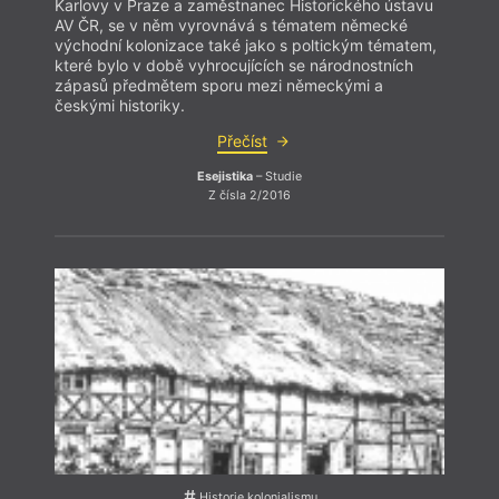
Karlovy v Praze a zaměstnanec Historického ústavu
AV ČR, se v něm vyrovnává s tématem německé
východní kolonizace také jako s poltickým tématem,
které bylo v době vyhrocujících se národnostních
zápasů předmětem sporu mezi německými a
českými historiky.
Přečíst
Až
Esejistika
– Studie
Z čísla 2/2016
Historie kolonialismu