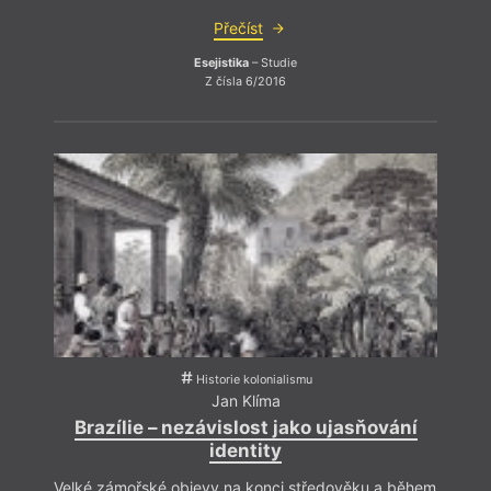
Přečíst
Esejistika
– Studie
Z čísla 6/2016
Historie kolonialismu
Jan Klíma
Brazílie – nezávislost jako ujasňování
And
identity
N
Velké zámořské objevy na konci středověku a během